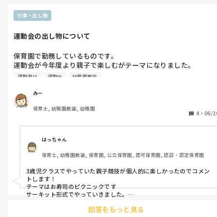
くない子に対して選択肢を与える事で決定権が自分にあると思うと
話が進むことがあります）

行事・出し物
・「やだ！」と言われた事に対して正面から「なんでだよ！」や
運動会の出し物について
「やだじゃない！」と向き合ってしまうと疲れるので「そうだよね
ー」と受け入れてしまう。そこから気持ちを代弁したり聞いていくう
ちに子どもたちの気持ちも切り替わることがある。

保育園で勤務しているものです。

運動会が今年度より親子で楽しむがテーマになりました。

・おもちゃの電話や電話をかけるふりをしてその子の大好きなお母
さんやお父さんやキャラクターに電話をし気持ちを代弁する。
運動遊び
運動会
幼稚園教諭
親子競技で盛り上がった出し物、教えていただきたいです！
みー
保育士, 幼稚園教諭, 幼稚園
4
・
06/2
はっちゃん
保育士, 幼稚園教諭, 保育園, 公立保育園, 認可保育園, 認証・認定保育園
3歳児クラスでやっていた親子競技が個人的に楽しかったのでコメン
トします！

テーマはお寿司のピクニックです

サーキット形式でやっていきました。

・湯呑みを段ボールで複数個作り子どもが隠れてから親が探すとこ
回答をもっと見る
ろからスタート
