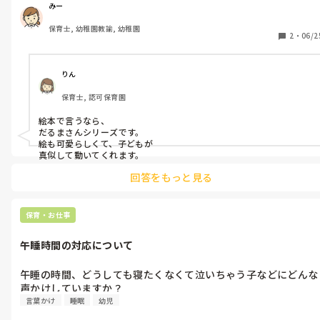
みー
保育士, 幼稚園教諭, 幼稚園
2
・
06/2
りん
保育士, 認可保育園
絵本で言うなら、

だるまさんシリーズです。

絵も可愛らしくて、子どもが

真似して動いてくれます。
回答をもっと見る
保育・お仕事
午睡時間の対応について
午睡の時間、どうしても寝たくなくて泣いちゃう子などにどんな
声かけしていますか？
言葉かけ
睡眠
幼児