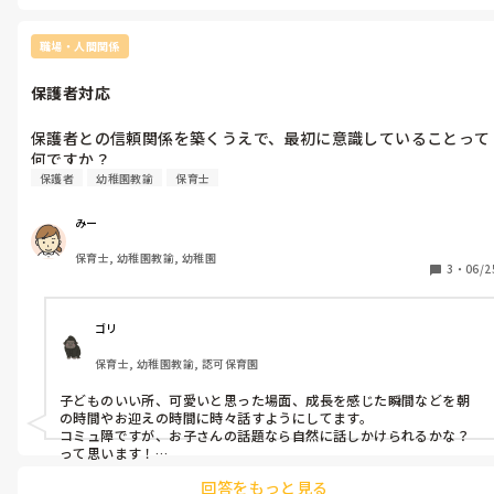
おすすめです♪

娘も保育園の子どもたちから人気でした！
職場・人間関係
保護者対応
保護者との信頼関係を築くうえで、最初に意識していることって
何ですか？
保護者
幼稚園教諭
保育士
みー
保育士, 幼稚園教諭, 幼稚園
3
・
06/2
ゴリ
保育士, 幼稚園教諭, 認可保育園
子どものいい所、可愛いと思った場面、成長を感じた瞬間などを朝
の時間やお迎えの時間に時々話すようにしてます。

コミュ障ですが、お子さんの話題なら自然に話しかけられるかな？
って思います！

回答をもっと見る
あと、お子さんの話なら保護者の方も嬉しそうに聞いてくださる方