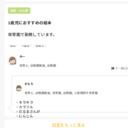
・ダンボールに乗った寿司を乗せて一緒に持って運ぶ

・その寿司を肩に乗せて親がだっこまたはおんぶでゴールまで行く

保育・お仕事
一連の流れでどんどんお寿司になっていく子どもたちが可愛かった
です！

1歳児におすすめの絵本
また、3歳児で少し甘えん坊な姿も見ていたのでだっこやおんぶなど
大きくなってきてなかなかできなくなるスキンシップを取り入れて
みました♪

保育園で勤務しています。

・
1歳児が色や動物などに興味が出てきて反応することを楽しんで
絵本
1歳児
保育士
います！

みー
1歳児のクラスにおすすめの読み聞かせ絵本教えてください！
保育士, 幼稚園教諭, 幼稚園
3
・
06/2
おもち
保育士, 幼稚園教諭, 保育園, 幼稚園, 小規模認可保育園
・キラキラ

・カラフル

・だるまさんが

・にんじん

・もこもこ

回答をもっと見る