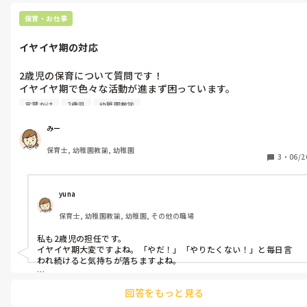
ててね」と声かけして、一緒に折っていました。

毎月折っていると、苦手な子も分かってくるので見て周るのもそん
保育・お仕事
なに時間もかからず、進められました。

参考になれば幸いです。

イヤイヤ期の対応
2歳児の保育について質問です！

イヤイヤ期で色々な活動が進まず困っています。

言葉かけ
2歳児
幼稚園教諭
年齢における発達というのは理解しているものの…

毎日悩んでいます。

みー
みなさんはどんな声かけを意識されていますか？

保育士, 幼稚園教諭, 幼稚園
教えていただきたいです！
3
・
06/2
yuna
保育士, 幼稚園教諭, 幼稚園, その他の職場
私も2歳児の担任です。

イヤイヤ期大変ですよね。「やだ！」「やりたくない！」と毎日言
われ続けると気持ちが落ちますよね。

私がやっている対応で効果があったと実感したことを載せますね。

回答をもっと見る
・こっちとこっちだったらどっちがいい？（こちらの指示は聞きた