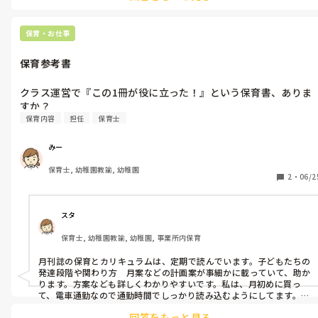
が多いので、だんだん話すのが楽しくなってきます😆
保育・お仕事
保育参考書
クラス運営で『この1冊が役に立った！』という保育書、ありま
すか？
保育内容
担任
保育士
みー
保育士, 幼稚園教諭, 幼稚園
2
・
06/2
スタ
保育士, 幼稚園教諭, 幼稚園, 事業所内保育
月刊誌の保育とカリキュラムは、定期で読んでいます。子どもたちの
発達段階や関わり方　月案などの計画案が事細かに載っていて、助か
ります。方案なども詳しくわかりやすいです。私は、月初めに買っ
て、電車通勤なので通勤時間でしっかり読み込むようにしてます。

そこから書籍になるのも参考になります。
回答をもっと見る