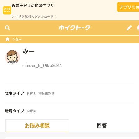
保育士
だけの相談アプリ
アプリで
アプリを無料でダウンロード！
みー
みー
minder_h_tRbu0eMA
仕事タイプ
保育士, 幼稚園教諭
職場タイプ
幼稚園
お悩み相談
回答