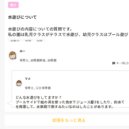
遊び
水遊びについて
水遊びの内容についての質問です。

私の園は乳児クラスがテラスで水遊び、幼児クラスはプール遊び
です。

水遊び
内容
幼児
遊びの内容にマンネリ化を感じているのですが、

みー
子どもたちの反応がいい水遊びの内容があれば

保育士, 幼稚園教諭, 幼稚園
教えていただきたいです。
4
・
06/2
マメ
保育士, 公立保育園
どんな水遊びをしてますか？

プールサイドで絵の具を使った色水でジュース屋3をしたり、的あて
を用意して、水鉄砲で倒すみたいなのはしたことがあります。
回答をもっと見る