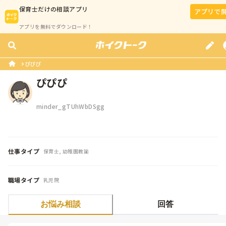
保育士
だけの相談アプリ
アプリで
アプリを無料でダウンロード！
ぴぴぴ
ぴぴぴ
minder_gTUhWbDSgg
仕事タイプ
保育士, 幼稚園教諭
職場タイプ
乳児院
お悩み相談
回答