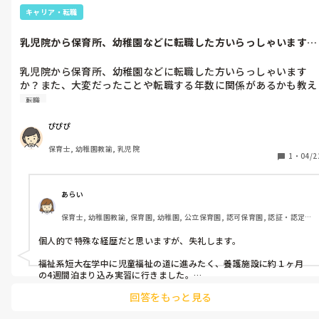
キャリア・転職
乳児院から保育所、幼稚園などに転職した方いらっしゃいます
か？また、大変...
乳児院から保育所、幼稚園などに転職した方いらっしゃいます
か？また、大変だったことや転職する年数に関係があるかも教え
転職
ぴぴぴ
保育士, 幼稚園教諭, 乳児院
1
・
04/2
あらい
保育士, 幼稚園教諭, 保育園, 幼稚園, 公立保育園, 認可保育園, 認証・認定
保育園, 認可外保育園, プリスクール・幼児教室, 病児保育, 学童保育, 放課
後等デイサービス, 事業所内保育, 病院内保育, 託児所, 児童施設, 児童養護
個人的で特殊な経歴だと思いますが、失礼します。

施設, その他の職場, 小規模認可保育園
福祉系短大在学中に児童福祉の道に進みたく、養護施設に約１ヶ月
の4週間泊まり込み実習に行きました。

回答をもっと見る
約１ヶ月もの長期実習生は施設側も初めてだからと子供たちの生い
立ちファイルも見せていただきました。
