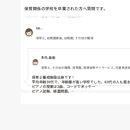
保育関係の学校を卒業された方へ質問です。

ピアノ
認定こども園
幼稚園教諭
学校を卒業される時、

ピアノが全く弾けない　もしくは、

sa...
ほとんど弾けない（右手のみ）等で

卒業資格を取得できた方はいらっしゃいますか？

保育士, 幼稚園教諭, 幼稚園, その他の職場
これまでにも「ピアノが苦手」という方は

もちろん一定数いらっしゃって、

わたあめ
その都度、楽譜を簡単に書き換えてお渡ししたり

弾きにくい箇所を一緒に練習したり、

保育士, その他の職種, 保育園, 放課後等デイサービス, 児童発達
アドバイスする事はよくありましたが、

皆さん、ある程度の感覚は持っていらっしゃって、

保育士養成施設出身です！

少しずつでも練習が進んでいたのですが、

平均年齢30代で、年齢層が高い学校でした。60代の人も居ま
1人だけ「ほんっとに弾けないんです！」と、

ピアノの授業は2曲、コードでオッケー

ほぼ全くといっていいほど弾けないまま

ピアノ試験、紙面問題。

これで終わりです！

新卒採用された方がいて、

教えようにも、基礎も、両手を動かす感覚も、

わたしはこの2曲しか弾けないし

何もわからない。できない。　と、

コードもよくわかりません🙄！

半ば諦めてる方がいらっしゃいました。

自分の出身校は、ピアノに関してはかなりゆるかったです！

就職先も保育園ばかりではなく、

デイサービス系列も多かったため、ピアノは特にメインとされ
無理にでも！という事もできないので、

その方は毎月の行事のピアノの交代制からも抜いて、
