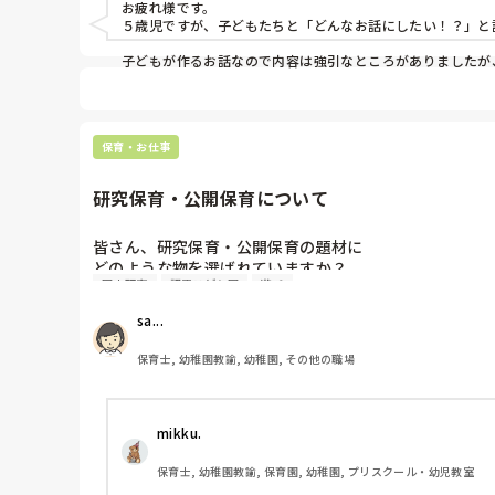
お疲れ様です。

５歳児ですが、子どもたちと「どんなお話にしたい！？」と
子どもが作るお話なので内容は強引なところがありましたが
保育・お仕事
研究保育・公開保育について
皆さん、研究保育・公開保育の題材に

どのような物を選ばれていますか？

園内研究
認定こども園
遊び
これまでに「こんなものをやりました！」と

経験談がありましたら、

sa...
今後の候補にさせて頂きたいので、

お伝え頂けたら嬉しいです。
保育士, 幼稚園教諭, 幼稚園, その他の職場
mikku.
保育士, 幼稚園教諭, 保育園, 幼稚園, プリスクール・幼児教室