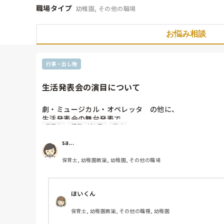
職場タイプ
幼稚園, その他の職場
お悩み相談
行事・出し物
生活発表会の演目について
劇・ミュージカル・オペレッタ　の他に、

生活発表会の舞台発表で

発表会
認定こども園
遊び
何か面白い演目をした事がある方がおられましたら、

経験談を教えて頂けると嬉しいです。

sa...
1クラス25名程度での発表となります。
保育士, 幼稚園教諭, 幼稚園, その他の職場
ほいくん
保育士, 幼稚園教諭, その他の職種, 幼稚園