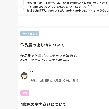
幼稚園では、体育や音楽、絵画や知育などに特に力を入れて
った知育遊びなどをご覧いただいていました＾＾

前述は年長児の内容ですが、年少・年中ではリトミックやお
行事・出し物
作品展の出し物について
作品展で学年ごとにテーマを決めて、

各クラスでそのテーマの中から

認定こども園
制作
4歳児
担当を決めて作品展の出し物を製作するのですが、

4歳児がイメージしやすくて

sa...
学年で分担できそうなオススメのテーマを

募集しております。

保育士, 幼稚園教諭, 幼稚園, その他の職場
（例: テーマ→日本　クラス→大阪　沖縄　北海道）

のような構成で各学年ごとに話し合います。

遊び
出し物としての「遊べるもの」「写真スポット」

「展示物」　等の題材案についても、

4歳児の室内遊びについて