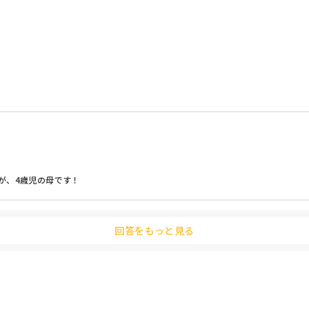
、4歳児の母です！

（笑）

回答をもっと見る
聞いてもどんな様子だったのかはさっぱり分かりませんが、さぞ楽しかったんだろ
と。

た。笑

材で遊んでる事が多いですが、いつも楽しそうだなーとお便りみています！