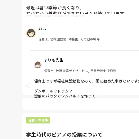
最近は暑い季節が長くなり、

なかなか戸外遊びができない日々が続いています。

部屋遊び
認定こども園
4歳児
マンネリ化しないように、

「新しい室内遊びを」と思っていても、

sa...
だんだんと候補が無くなってきています。

4歳児の室内遊びで、

保育士, 幼稚園教諭, 幼稚園, その他の職場
40〜50分程度の設定に使える遊びを募集します。

オススメの室内遊び情報を

まりも先生
保育士, 放課後等デイサービス, 児童発達支援施設
保育士ですが福祉施設勤務なので、園に勤めた事はないですが
ダンボールでドラム？

惣菜のパックでシンバル？を作って

みんなでリンダリンダを演奏したとお便りに書いてありました
アンコール！と大盛り上がりでした…と…（笑）

息子もそれ以来よくリンダリンダを歌っていて、でも息子に
保育・お仕事
あと、ブルーシートをしいて魚を作って並べて魚釣りをした！
息子は海を泳いでました。とこれまたお便りに書いてありまし
学生時代のピアノの授業について
小さな幼稚園なのでハイカラな遊具やアイテムはないので廃