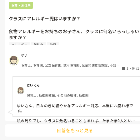
保育・お仕事
クラスにアレルギー児はいますか？
食物アレルギーをお持ちのお子さん、クラスに何名いらっしゃい
ますか？

わたしが保育士になりたての頃は

アレルギー
離乳食
幼児
アレルギー持ちのお子さんが複数いることが多く、

避ける食品が多過ぎて、調味料にさえ気をつけないといけないケ
ゆい
ースもありましたし

保育士, 保育園, 公立保育園, 認可保育園, 児童発達支援施設, 小規模
Aちゃんは卵、Bちゃんは小麦、Cちゃんは牛乳のアレルギー…み
3
・
04/1
認可保育園
たいなことも。。

でも最近…あれ？アレルギーをお持ちのお子さんと出会うことが
減ったような？

ほいくん
今、偶然わたしの園がそうなだけかもしれませんし

保育士, 幼稚園教諭, その他の職種, 幼稚園
アレルギー児が全くいないというわけでもないのですが。

ゆいさん、日々のきめ細やかなアレルギー対応、本当にお疲れ様で
す。

私の周りでも、クラスに数名いることもあれば、たまたま0人という
年もあり、状況は園や年度によって様々だと感じます。ただ、除去食
回答をもっと見る
の種類が以前より複雑化している印象もあり、人数が減っても確認
作業の重要性は変わりませんね。ゆいさんの園のように落ち着いて