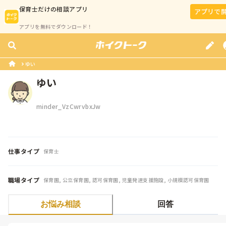
保育士
だけの相談アプリ
アプリで
アプリを無料でダウンロード！
ゆい
ゆい
minder_VzCwrvbxJw
仕事タイプ
保育士
職場タイプ
保育園, 公立保育園, 認可保育園, 児童発達支援施設, 小規模認可保育園
お悩み相談
回答