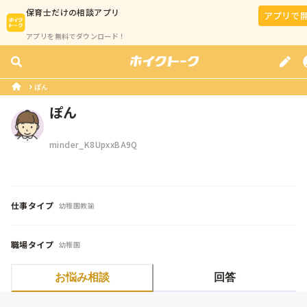
保育士
だけの相談アプリ
アプリで
アプリを無料でダウンロード！
ぽん
ぽん
minder_K8UpxxBA9Q
仕事タイプ
幼稚園教諭
職場タイプ
幼稚園
お悩み相談
回答