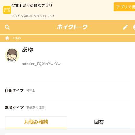
保育士
だけの相談アプリ
アプリで
アプリを無料でダウンロード！
あゆ
あゆ
minder_FQ0tnYwsYw
仕事タイプ
保育士
職場タイプ
事業所内保育
お悩み相談
回答