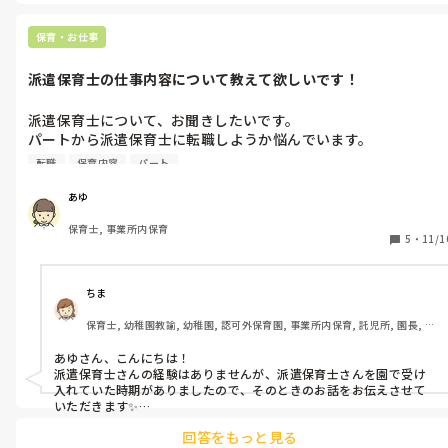
り時間が長い際には保護者の方に許可をとり、時間を区切ってパソ
コンやテレビ等で好きなアニメや映画を楽しみました☺️✨️

初めは、一名の日が寂しくなるんじゃないか、時間を持て余すんじ
保育・お仕事
ゃないかと不安でしたが、ゆったりと普段できないことを楽しむ良
い時間になりました！

派遣保育士の仕事内容について教えて欲しいです！
ご参考になれば嬉しいです😊
派遣保育士について、お聞きしたいです。

パートから派遣保育士に転職しようか悩んでいます。

転職
保育内容
パート
派遣保育士をしている方は、現場でどのようなお仕事をされてい
ますか？

あゆ
担任を持っている方もいるのでしょうか？

保育士, 事業所内保育
保育園によって異なるかもしれませんが

5
・
11/1
教えていただきたいです！

宜しくお願いいたします。
ちま
保育士, 幼稚園教諭, 幼稚園, 認可外保育園, 事業所内保育, 託児所, 園長, 管
理職
あゆさん、こんにちは！

派遣保育士さんの経験はありませんが、派遣保育士さんを園で受け
入れていた時期がありましたので、そのときのお話をお伝えさせて
いただきます✨️

回答をもっと見る
自園では、派遣保育士さんには担任は持っていただいておりませ