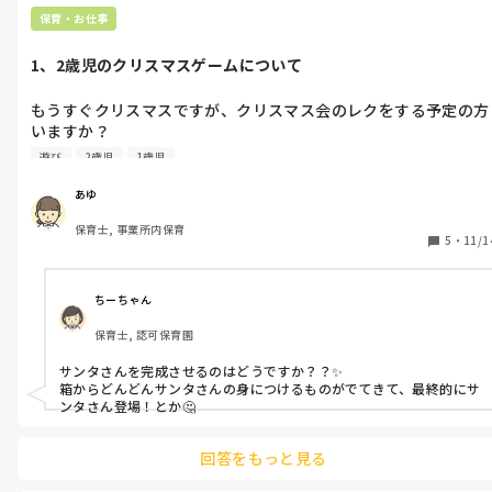
保育・お仕事
1、2歳児のクリスマスゲームについて
もうすぐクリスマスですが、クリスマス会のレクをする予定の方
いますか？

するなら何をしますか？

遊び
2歳児
1歳児
うちの保育園は毎年違っていて、パネルシアターをしたり、プレ
ゼント運びゲームをしたり、お菓子の家製作ゲームなどをしてい
あゆ
ます。

保育士, 事業所内保育
今年は、2歳児さんが月齢低めなので、何をしようか悩んでいま
5
・
11/1
す。

なので、1歳児さんが出来るような内容だと嬉しいです🥰
ちーちゃん
保育士, 認可保育園
サンタさんを完成させるのはどうですか？？✨️

箱からどんどんサンタさんの身につけるものがでてきて、最終的にサ
ンタさん登場！とか🤔
回答をもっと見る