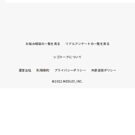
ん。仕事内容としては、パートさんとあまり変わらず保育に入って
いただいていました。また、午睡中などにシフトが入っている場合
は製作準備など得意なことを行ってもらったり、活動前の絵本を読
んでもらったりしていました！

派遣保育士さんでも、保育士１として数えさせていただくので、あ
まりパートさんと業務内容は変わらなかったように思います😊

参考になれば嬉しいです！
お悩み相談の一覧を見る
リアルアンケートの一覧を見る
シゴトークについて
運営会社
利用規約
プライバシーポリシー
外部送信ポリシー
©2022 MEDLEY, INC.