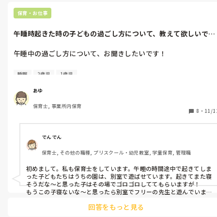
パートは何人いたかな?

保育・お仕事
6人くらいいたかな？

午睡時起きた時の子どもの過ごし方について、教えて欲しいで
0.1.2までの企業園で、

す。
担任+補助でパートの人2〜3

入ってました！

午睡中の過ごし方について、お聞きしたいです！

情報共有？特にできてなかったです。

0-2歳児の午睡中に、途中で起きてしまってその後寝れない…と
職員間連絡ノートもないし‥

睡眠
2歳児
1歳児
いう子供は、どのように過ごしていますか？

そのくせ、ライングループに入れとか

ライングループばかり動いてて

わたしの保育園は毎年対応が違うのですが、、

あゆ
嫌でしたね。

コットでゴロゴロして待っていたり

たまにしか出勤しないパートだったので🥺！

保育士, 事業所内保育
コットで絵本を読んですごしたり。

8
・
11/1
騒がしくなった時には、ちょっと他のお部屋で落ち着かせるなど
とても居心地悪くて、契約期間終わってから

しています。

辞めました〜！

年齢によって異なるかと思いますが、ほかの園ではどのようにし
でんでん
ているか知りたいてす！

保育士, その他の職種, プリスクール・幼児教室, 学童保育, 管理職
宜しくお願いいたします。
初めまして。私も保育士をしています。午睡の時間途中で起きてしま
った子どもたちはうちの園は、別室で遊ばせています。起きてまた寝
そうだな〜と思った子はその場でゴロゴロしててもらいますが！

もうこの子寝ないな〜と思ったら別室でフリーの先生と遊んでいま
す！
回答をもっと見る