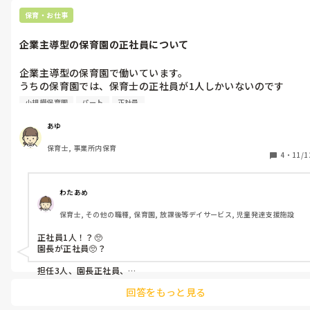
保育・お仕事
企業主導型の保育園の正社員について
企業主導型の保育園で働いています。

うちの保育園では、保育士の正社員が1人しかいないのです
が、、、

小規模保育園
パート
正社員
他の企業主導型の保育園は正社員の方は何人いるのでしょうか？

短時間パートばかりなので、情報の共有が難しいです。。

あゆ
もし、パートばかりの場合はどのように、情報共有をしているの
保育士, 事業所内保育
か、教えて欲しいです。

4
・
11/1
宜しくお願いいたします！
わたあめ
保育士, その他の職種, 保育園, 放課後等デイサービス, 児童発達支援施設
正社員1人！？🥺

園長が正社員🥺？

担任3人、園長正社員、

他パートでした！

回答をもっと見る
企業園です☺️！
