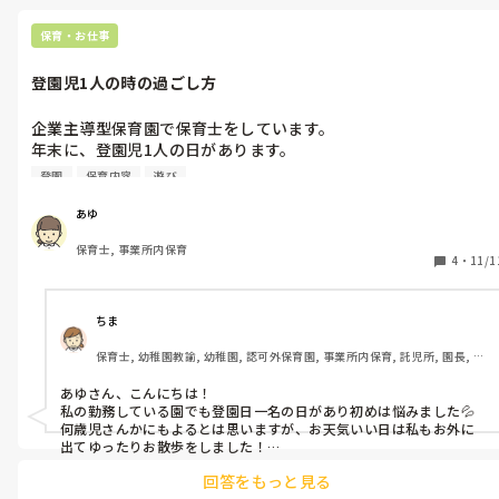
保育・お仕事
登園児1人の時の過ごし方
企業主導型保育園で保育士をしています。

年末に、登園児1人の日があります。

何をして過ごそうか…悩んでいるのですが、

登園
保育内容
遊び
みなさんは今までに1人だけの時はありましたか？

どのように過ごしましたか？

あゆ
天気が良ければ、外に出れるので良いですが、

保育士, 事業所内保育
雨だったら…と思うと不安です。
4
・
11/1
ちま
保育士, 幼稚園教諭, 幼稚園, 認可外保育園, 事業所内保育, 託児所, 園長, 管
理職
あゆさん、こんにちは！

私の勤務している園でも登園日一名の日があり初めは悩みました💦

何歳児さんかにもよるとは思いますが、お天気いい日は私もお外に
出てゆったりお散歩をしました！

雨の日は、その子の好きなことをしたいなと思い製作では廃材をた
回答をもっと見る
くさん用意して思いのまま作れる時間を作りました😊また、お預か