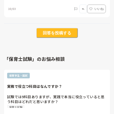
10/03
いいね
回答を投稿する
「保育士試験」のお悩み相談
保育学生・国試
実務で役立つ科目はなんですか？
試験では9科目ありますが、実践で本当に役立っていると思
う科目はどれだと思いますか？

また逆に1番実践で役立つてないと思う科目はどれですか？
保育士試験