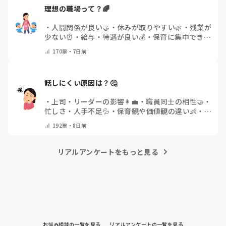
理想の職場って？🌈
・
人間関係が良い🤝
・
休みが取りやすい🌿
・
残業が
少ない⏰
・
給与・待遇が良い💰
・
保育に集中できる
👶
・
その他(コメントで教えてください)
170
票・
7日前
話しにくい原因は？🤔
・
上司・リーダーの影響👩‍💼
・
職員同士の相性🤝
・
忙しさ・人手不足💦
・
保育観や価値観の違い👶
・
自
分にも原因があると感じる💭
・
その他(コメントで
192
票・
8日前
教えてください)
リアルアンケートをもっと見る
お悩み相談の一覧を見る
リアルアンケートの一覧を見る