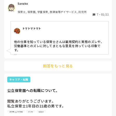
大学や専門学校で保育士免許を取得されてきている方からの
Sanako
ご回答がありますと幸いです。

保育士, 保育園, 学童保育, 放課後等デイサービス, 託児所
7
・
01/21
私は社会人になってから独学で保育士試験を受験して

免許を取得しました。

トマトマトマト
教員免許状は大学で取得をし、学童保育で働くための認定資
格もその後取得をして、学童保育や幼児〜小学生のベビーシ
他の仕事を知っている保育士さんは雇用契約と実態のズレや、
ッターなど、子どもたちと関わる仕事はしてきました。

労働基準とのズレに対してまともな意見を持っている印象で
す。

その後、未経験者歓迎の小規模園にパートで仕事をする中で

“保育士”としての経験は浅いながらも

幼保でしか働いていないとだんだん感覚が狂ってしまって。最
全く別の業種からの転職ではないので

近は改善されてきている園も多いけど人手不足はどこも悩み
回答をもっと見る
で、、、危険はないけど3Kキツイ汚い給料安い。それでも続け
実際になにか指摘されたことや陰で言われてると思った場面
ていけるっていうのは責任感とやりがいが要の特殊な労働基準
があるわけではないのですが、

で働いているからかなぁと思います。

キャリア・転職
使えないという判断ではないですが、手遊び、集団あそび、工
実際に、大学や専門学校で保育士免許を取得されてきている
作、自然あそび、、、まるで遊んでいるだけみたいな授業が大
公立保育園への転職について。
学にはありました。そんな実体験による子ども心を思い出す作
方からすると、独学で免許を取得した人に対して

業をしてきた分、世話を見るだけの仕事ではなく、一緒に楽し
使えねえな　って思った経験などありますか？　

む、楽しませて夢中にさせる、ような保育内容がくりだせるの
閲覧ありがとうございます。

かなぁと思うことはあります。
私立保育士1年目の21歳の男です。

どんな場面で思ったのか

今働いてる保育園の手取りは約15万ほどで、加入保険は健
逆に流石だなって思った場面もありましたら

保育士試験
公立
給料
康、労災、雇用保険、厚生年金です。
