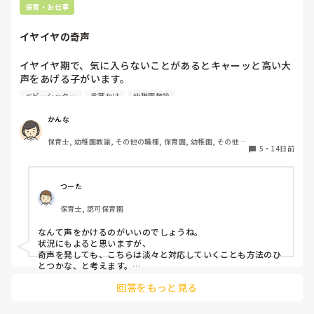
保育・お仕事
イヤイヤの奇声
イヤイヤ期で、気に入らないことがあるとキャーッと高い大
声をあげる子がいます。

家庭では一人っ子で、おうちの人がみなまで言わずとも汲み
ベビーシッター
言葉かけ
幼稚園教諭
取り、こどもに合わせちゃうので、嫌=奇声で言うこと聞い
てもらえるになっています。

かんな
言わないとわからないし、ダメなこともあるよって

保育士, 幼稚園教諭, その他の職種, 保育園, 幼稚園, その他の
なんて声かけるのが良いのでしょうか…
5
・
14日前
職場
つーた
保育士, 認可保育園
なんて声をかけるのがいいのでしょうね。

状況にもよると思いますが、

奇声を発しても、こちらは淡々と対応していくことも方法のひ
とつかな、と考えます。

回答をもっと見る
そのキャーッは、何かな？

って。イヤイヤ期？まだまだ語彙が少ないから、感情を言葉に
変換するのも難しいところがありますよね。
