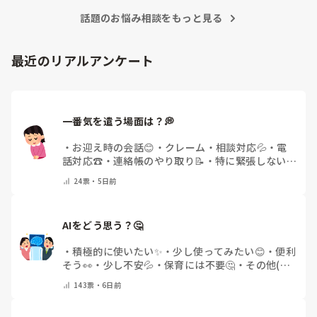
話題のお悩み相談をもっと見る
機嫌のいい時？など、自然な関わりができる時には、「何かあ
ったらキャーッって言うよりお話してくれたら嬉しいな〜」み
たいにコミュニケーションをしておくのもいいだろうし。

最近のリアルアンケート
それから、

家庭では一人っ子、おうちの人が子どもに合わせちゃう、

だから、奇声を発している、発するようになる、って考えてま
すか？

それは、事実ですか？

一番気を遣う場面は？💭
思い込みも、多少入っているような気がします。

もちろん家庭環境、育ちの背景を加味して考えることも必要で
すが、

・
お迎え時の会話😊
・
クレーム・相談対応💦
・
電
イヤイヤ期という時期にあるならば、視点を変えてみることも
話対応☎️
・
連絡帳のやり取り📝
・
特に緊張しない
大切ですよ。

🌿
・
その他(コメントで教えてください)
24
票・
5日前
もし、書いてある通りになっていることが原因ならば、家庭と
の連携、日頃のやりとり、対応の共有が必要になってきますか
ら。
AIをどう思う？🤔
・
積極的に使いたい✨
・
少し使ってみたい😊
・
便利
そう👀
・
少し不安💦
・
保育には不要🤔
・
その他(コ
メントで教えてください)
143
票・
6日前