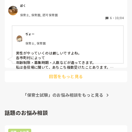
是非教えてください
ぼく
家賃などの支払いで、今のままの給料ではあまり貯金もでき
保育士, 保育園, 認可保育園
ず、公立保育園への転職を考えています。

6
・
10/04
ネットで調べてみると、9月に第1試験がある〜公立保育士は
23歳から〜など、来年から公立で働きたい私はもう今年は手
遅れor年齢制限に引っかかり、そもそも試験を受けれないの
ぢょー
か、自分で調べるより詳しい方にお聞きしたく、質問を投稿
保育士, 保育園
しました。他力本願と言われてしまいそうですが、アンサー
お願い致します。
男性がやっていくのは厳しいですよね。

各市町村によって

年齢制限・募集時期・人数などが違ってきます。

私は各役場に聞いて、あちこち複数受けたことあります。

とれも受かりませんでしたが…。
回答をもっと見る
「保育士試験」のお悩み相談をもっと見る
話題のお悩み相談
保育・お仕事