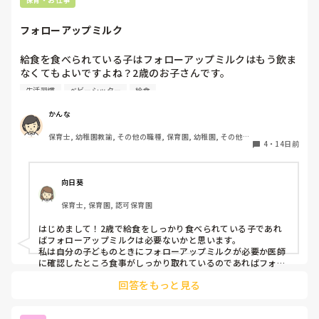
フォローアップミルク
給食を食べられている子はフォローアップミルクはもう飲ま
なくてもよいですよね？2歳のお子さんです。

ご家庭で毎日飲ませているのですが、いるのかなと。ご飯も
生活習慣
ベビーシッター
給食
食べてます。
かんな
保育士, 幼稚園教諭, その他の職種, 保育園, 幼稚園, その他の
4
・
14日前
職場
向日葵
保育士, 保育園, 認可保育園
はじめまして！2歳で給食をしっかり食べられている子であれ
ばフォローアップミルクは必要ないかと思います。

私は自分の子どものときにフォローアップミルクが必要か医師
に確認したところ食事がしっかり取れているのであればフォロ
ーアップミルクは必要ないと言われて誰も飲んでおりません。

回答をもっと見る
親御さんはいつまであげたらいいのかわからないのかもしれま
せんね！
