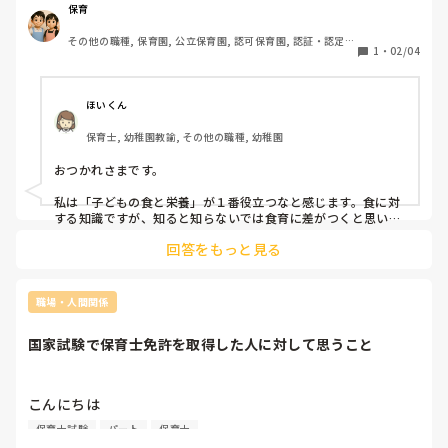
保育
その他の職種, 保育園, 公立保育園, 認可保育園, 認証・認定保
1
・
02/04
育園, 認可外保育園, 病児保育, 事業所内保育, 病院内保育, 小
規模認可保育園
ほいくん
保育士, 幼稚園教諭, その他の職種, 幼稚園
おつかれさまです。

私は「子どもの食と栄養」が１番役立つなと感じます。食に対
する知識ですが、知ると知らないでは食育に差がつくと思いま
す。
回答をもっと見る
職場・人間関係
国家試験で保育士免許を取得した人に対して思うこと
こんにちは

保育士免許についての質問です。

保育士試験
パート
保育士