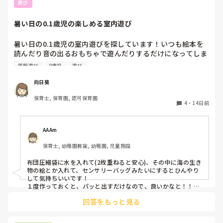
体重の増えなども見るのが1番いいのかもしれません！
遊び
暑い日の0.1歳児の楽しめる室内遊び
暑い日の0.1歳児の室内遊びを探しています！いつも絵本を
読んだり音の出るおもちゃで遊んだりするだけになってしま
いマンネリ化しています。隙間時間でパッと準備ができて楽
部屋遊び
0歳児
遊び
しめる遊びありましたらアイディアを分けてくれません
か？？
向日葵
保育士, 保育園, 認可保育園
4
・
14日前
AAAm
保育士, 幼稚園教諭, 幼稚園, 児童施設
布団圧縮袋に水を入れて(2枚重ねると安心)、その中に海の生き
物の絵とか入れて、センサリーバッグみたいにするとひんやり
して気持ちいいです！

１度作っておくと、パッと出すだけなので、良いかなと！！

小さなプール膨らませておいて、ボールプールにするのも楽し
回答をもっと見る
いです☺️