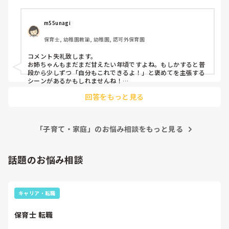
m55unagi
保育士, 幼稚園教諭, 幼稚園, 認可外保育園
コメント失礼致します。

お姉ちゃんもまだまだ甘えたい年頃ですよね。もしかすると普
段から少しずつ「自分もこれできるよ！」と褒めてを主張する
シーンがあるかもしれませんね！

(下の子が褒められてる···私も褒めてほしい！よし、自分もお
回答をもっと見る
方付けできるよ！すごいでしょ！みたいな😃)

もう実践していたら恐縮ですが、自分を見てくれていると実感
すると徐々に落ち着いていくのではないでしょうか。

「子育て・家庭」のお悩み相談をもっと見る
食事だけの問題でしたら、一挙一動を大袈裟なくらい褒めるの
も手かなと😆
話題のお悩み相談
キャリア・転職
保育士 転職