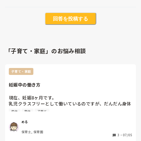
回答を投稿する
「子育て・家庭」のお悩み相談
子育て・家庭
妊娠中の働き方
現在、妊娠8ヶ月です。

乳児クラスフリーとして働いているのですが、だんだん身体
も重く、動くのもしんどくなってきています。

産休
育休
子育て
基本的には事務仕事や掃除、たまに保育に入る感じで動いて
いるのですが、この仕事上身体的にしんどいことも多いで
める
す。

保育士, 保育園
それでもお金をもらって働いている以上、出来る限りはやり
3
・
07/05
たいと思っています。
