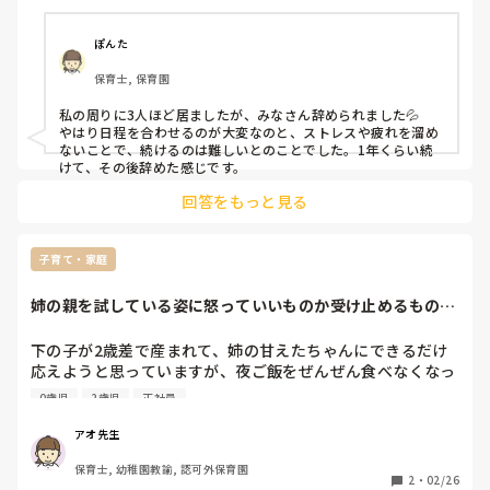
いこともあるだろうし、急にお休みをいただかなければなら
ないこともあるかもしれないので、働き方を変えたいなと思
っています(現在遅番担当で診療時間内に行けないため)。

ぽんた
ただ、今私は0,1歳児クラスの唯一のフルタイムパートで、
保育士, 保育園
担任の先生からも「頼りにしてるよ！」と言っていただけて
いるため、とても言いづらいです…。

私の周りに3人ほど居ましたが、みなさん辞められました💦

園の考え方もちょっと古いところあるし(休憩無いとか有給
やはり日程を合わせるのが大変なのと、ストレスや疲れを溜め
取りにくいとか)不安です。

ないことで、続けるのは難しいとのことでした。1年くらい続
先に担任の先生に言うべきか、主任の先生に言うべきか…
けて、その後辞めた感じです。
(園長先生は男性なのでちょっと言いづらい)。

回答をもっと見る
不妊治療で働き方を変えた方、もしくは園でそういった先生
がいらっしゃる方、

子育て・家庭
どんな働き方に変えたか、不妊治療中の通院はどんな感じだ
ったか(時間や日にち指定など)、周りの反応はどうかなど…

姉の親を試している姿に怒っていいものか受け止めるものか
教えてください🙇🏻‍♀️
迷う毎日です。
下の子が2歳差で産まれて、姉の甘えたちゃんにできるだけ
応えようと思っていますが、夜ご飯をぜんぜん食べなくなっ
てしまいました🥲

0歳児
2歳児
正社員
後ろを向いたり口から出したり(今までしませんでした)お箸
を落としたり、集中できていません。

アオ先生
何かアドバイスお願いします。
保育士, 幼稚園教諭, 認可外保育園
2
・
02/26