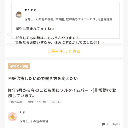
周りの皆さんも気を遣ってくださって、私がしんどくないよ
うなポジションを回してくれますが、どうしても椅子を運ば
わたあめ
なければいけない時や子どもを抱っこしなければいけない時
保育士, その他の職種, 保育園, 放課後等デイサービス, 児童発達支援
もあります。

施設
同じように妊娠されて現場で働いている保育士さんは、どん
周りに恵まれてますね☺️！

な働き方をされていますか？
どうしてもの時は、もちろんやります！

無理ならお願いするか、休みにするかしてました🥺！

回答をもっと見る
無理はしない範囲で頑張ってください☺️！

子育て・家庭
不妊治療したいので働き方を変えたい
昨年9月から今のこども園にフルタイムパート(非常勤)で勤
務しています。

12月からこっそり妊活を始めましたが、婦人科に通ったとこ
不妊治療
認定こども園
パート
ろどうやら不妊症っぽくて…。

夫と相談して、今年9月くらいから本格的に専門の病院に通
くま
って不妊治療していきたいと思っているのですが、

保育士, その他の職場
そのためには平日でも指定された日に通院しなければいけな
2
・
06/01