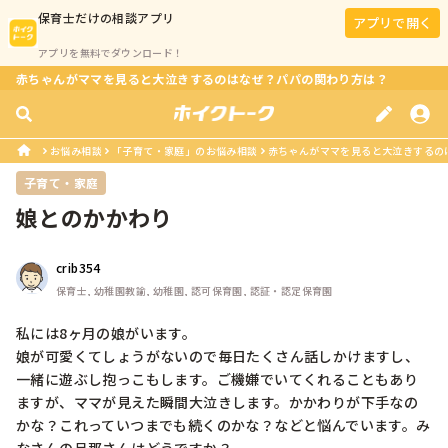
保育士
だけの相談アプリ
アプリで開く
アプリを無料でダウンロード！
赤ちゃんがママを見ると大泣きするのはなぜ？パパの関わり方は？
お悩み相談
「子育て・家庭」のお悩み相談
赤ちゃんがママを見ると大泣きするの
子育て・家庭
娘とのかかわり
crib354
保育士, 幼稚園教諭, 幼稚園, 認可保育園, 認証・認定保育園
私には8ヶ月の娘がいます。

娘が可愛くてしょうがないので毎日たくさん話しかけますし、
一緒に遊ぶし抱っこもします。ご機嫌でいてくれることもあり
ますが、ママが見えた瞬間大泣きします。かかわりが下手なの
かな？これっていつまでも続くのかな？などと悩んでいます。み