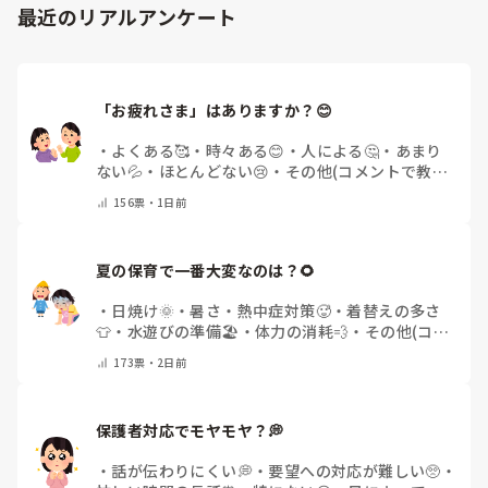
最近のリアルアンケート
「お疲れさま」はありますか？😊
・
よくある🥰
・
時々ある😊
・
人による🤔
・
あまり
ない💦
・
ほとんどない😢
・
その他(コメントで教え
てください)
156
票・
1日前
夏の保育で一番大変なのは？🌻
・
日焼け🌞
・
暑さ・熱中症対策🥵
・
着替えの多さ
👕
・
水遊びの準備🏖️
・
体力の消耗💨
・
その他(コメ
ントで教えてください)
173
票・
2日前
保護者対応でモヤモヤ？💭
・
話が伝わりにくい💭
・
要望への対応が難しい🥺
・