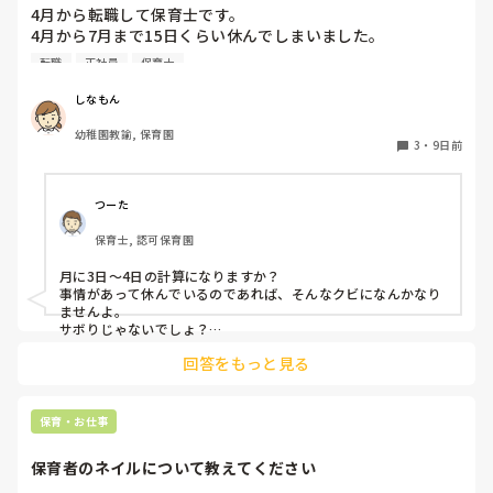
4月から転職して保育士です。

4月から7月まで15日くらい休んでしまいました。

同じクラスの先生いるのですが、いい気しないと思います。
転職
正社員
保育士
やめた方がいいですかね？また、クビになりますかね？
しなもん
幼稚園教諭, 保育園
3
・
9日前
つーた
保育士, 認可保育園
月に3日〜4日の計算になりますか？

事情があって休んでいるのであれば、そんなクビになんかなり
ませんよ。

サボりじゃないでしょ？

回答をもっと見る
同じクラスの先生が、もしも今後、いい気がしないと言葉にし
てきたり、冷たくあたるなど態度にひどく変化があることが出
てきたら、その時には、話をして必要に応じて謝るなりすれば
いいと思います。

保育・お仕事
何も起きていない段階で、考えを深めすぎてしまうより、これ
保育者のネイルについて教えてください
からの振る舞いだと思いますよ。

もしまた、休むことがありそうならば、事前に話しておくこと