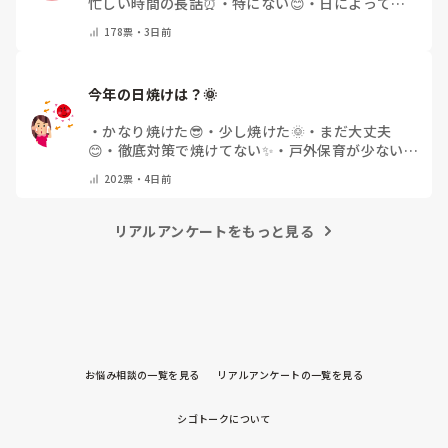
忙しい時間の長話⏰
・
特にない😊
・
日によって違
う🌿
・
その他(コメントで教えてください)
178
票・
3日前
今年の日焼けは？🌞
・
かなり焼けた😎
・
少し焼けた🌞
・
まだ大丈夫
😊
・
徹底対策で焼けてない✨
・
戸外保育が少ない
🌿
・
その他(コメントで教えてください)
202
票・
4日前
リアルアンケートをもっと見る
お悩み相談の一覧を見る
リアルアンケートの一覧を見る
シゴトークについて