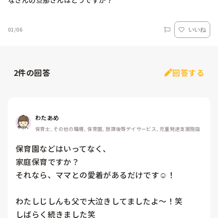
なさんの旦那さんはどうですか？
01/06
いいね
2
件の回答
回答する
わたあめ
保育士, その他の職種, 保育園, 放課後等デイサービス, 児童発達支援施設
保育園などはいってなく、

家庭保育ですか？

それなら、ママとの愛着があるだけです☺️！

わたしじしんも父で大泣きしてましたよ〜！笑

しばらく続きました笑
