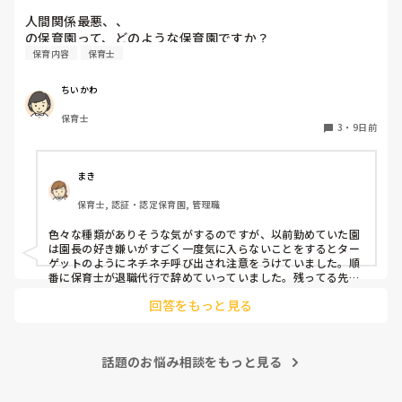
人間関係最悪、、

の保育園って、どのような保育園ですか？
保育内容
保育士
ちいかわ
保育士
3
・
9日前
まき
保育士, 認証・認定保育園, 管理職
色々な種類がありそうな気がするのですが、以前勤めていた園
は園長の好き嫌いがすごく一度気に入らないことをするとター
ゲットのようにネチネチ呼び出され注意をうけていました。順
番に保育士が退職代行で辞めていっていました。残ってる先生
は園長のご機嫌取りでサビ残当たり前、製作や発表会なども自
回答をもっと見る
由にできずで、やめたいけど子どもたちのことを思うとやめれ
ない…というような状態でした。きっと他にもこんな園たくさ
んありそうですよね💦
話題のお悩み相談をもっと見る