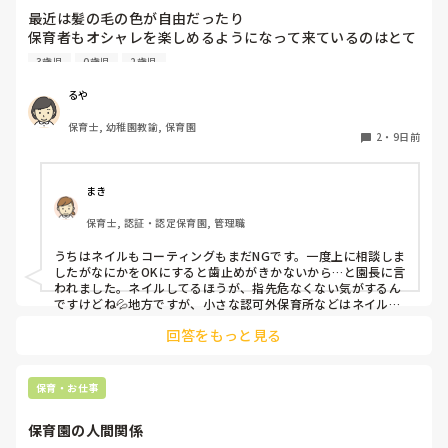
も大事かと。

最近は髪の毛の色が自由だったり

保育者もオシャレを楽しめるようになって来ているのはとて
憶測で考えて妄想を広げないことです。

も良いことだと思っているのですが、

デマがいつのまにか事実のようになってしまうのは、人間の思
3歳児
0歳児
2歳児
皆さんの園ではネイルの扱いはどうなっていますか？

い込みの度合いによるものです。
今の園では一応まだNGにはなっているのですが、

るや
爪が弱いからコーティングしていないと割れちゃう、とか
保育士, 幼稚園教諭, 保育園
色々理由がありつつ地味目のネイルを暗黙の了解でしている
2
・
9日前
人が半数くらいいます。

最近はプールがあったりと素足になることが多いのですが、
足は煌びやかなネイルになっています。笑

まき
保育士, 認証・認定保育園, 管理職
そもそもどうしてネイルがNGだったんだっけ？とだんだん
わからなくなって来ました笑

うちはネイルもコーティングもまだNGです。一度上に相談しま
他の園ではどのような感じなのか教えていただけたら嬉しい
したがなにかをOKにすると歯止めがきかないから…と園長に言
われました。ネイルしてるほうが、指先危なくない気がするん
ですけどね💦地方ですが、小さな認可外保育所などはネイル
OKのとこもあるようです。
回答をもっと見る
保育・お仕事
保育園の人間関係