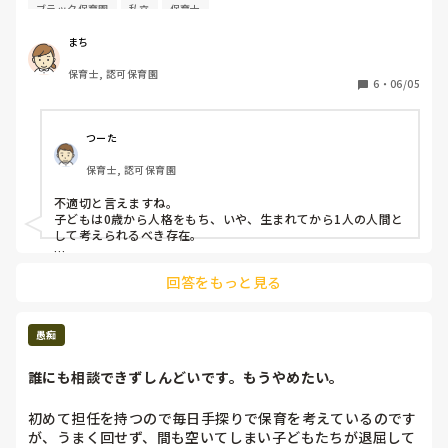
数日の勤務だけで、『あぁ、そりゃ人が辞めていくわ』と理
ブラック保育園
私立
保育士
解できるような園でした（認可園です）

まち
私が一番気になったのは、隣り合っている0・1歳児の保育室
保育士, 認可保育園
の間にサークルが置かれており、そこにぐずっている1歳児
6
・
06/05
の子どもが入れられたのですが、保育士が誰もつくことなく
しばらく放置…ということがありました

おそらくそのサークルは、泣いたりぐずったりする子どもを
つーた
入れるためだけに置いているような感じでした

保育士, 認可保育園
バタバタしている中で1対1の関わりが難しいのもわかります
不適切と言えますね。

が、皆から離して1人ポーンとサークルに入れられている状
子どもは0歳から人格をもち、いや、生まれてから1人の人間と
況は、異様に見えました

して考えられるべき存在。

いつまでそんな保育やってんの？

これは不適切保育にあたると思われますか？

回答をもっと見る
と、僕はそこにいる保育士たちの力量を疑います。こんなこと
言いたくないけど、そういう保育がまだある以上、保育士の給
料は上がりません。

そのレベル、と世の中から見られるだけになる。保育園なら、
愚痴
子ども1人ひとりの尊厳を大切に考えて対応すべきですから
ね。

誰にも相談できずしんどいです。もうやめたい。
僕が昔、もう10年前になります。

働いていた園では、1歳児クラスでそれこそサークルを置い
初めて担任を持つので毎日手探りで保育を考えているのです
て、子どもを待たせるときはその中に入れ込む、保育が行われ
が、うまく回せず、間も空いてしまい子どもたちが退屈して
ていました。
