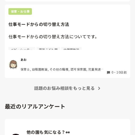
お腹のマッサージは、我が子ではきかず、病院でもらう酸化マ
グネシウムがきくので、ミネラルを多く摂るようにしました。

ラブレという飲み物が合うお子さんもいるようです。

保育・お仕事
色々試されているかと思いますが、本人が1番きついです。

少しでも楽になるように手助けできると良いですね。
仕事モードからの切り替え方法
仕事モードからの切り替え方法についてです。

お休みの日に仕事のことを考えると自分でも切り替えは意識
ベビーシッター
認定こども園
幼稚園教諭
しているのですが、レパートリーが少なく切り替え迷子にな
っています。。

あお
みなさんがどうやって切り替えているかを教えてほしいで
保育士, 幼稚園教諭, その他の職種, 認可保育園, 児童発達支
す！

0
・
10日前
援施設, その他の職場, 管理職
今はとりあえずメモをして一旦保留にしたり、違うアクショ
ン(お茶を飲んだり)を入れたりしています。
話題のお悩み相談をもっと見る
最近のリアルアンケート
他の園も気になる？👀