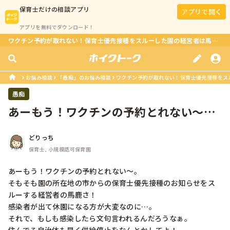
保育士
だけの相談アプリ
アプリで開く
アプリを無料でダウンロード！
ワクチン予約が取れない！保育士優先接種をスルーした園の経営者は馬鹿？！
お悩み相談
「愚痴」のお悩み相談
ワクチン予約が取れない！保育士優先接種をス
愚痴
あーもう！ワクチンの予約とれない〜。
そもそも園の所在地の市からの保育士...
どりっち
保育士, 小規模認可保育園
あーもう！ワクチンの予約とれない〜。

そもそも園の所在地の市からの保育士優先接種のお知らせをス
ルーする経営者の馬鹿さ！

感染者が出て休園になる方が大変なのに…。

それで、もしも感染したら文句言われるんだろうなぁ。
