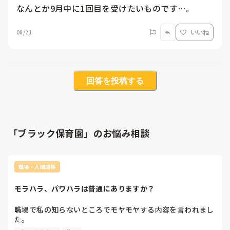
なんとか9月中に1回目を受けたいものです…。
08/21
いいね
回答を投稿する
「ブラック保育園」のお悩み相談
職場・人間関係
モラハラ、パワハラは普通にありますか？
職場で私の知らないところでモヤモヤする内容を言われまし
た。

保育園で働いているのですが、幼児リーダーと年少の担任2