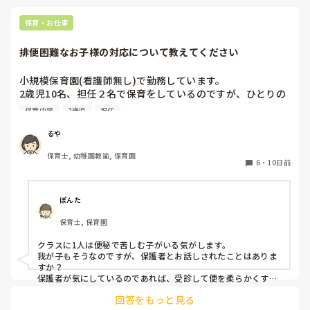
認可だろうが無認可だろうがなんだろうが、酷いところは酷
い。

保育・お仕事
サークル入れるより、落ち着いたら保育者が寄り添っていた
排便困難なお子様の対応について教えてください
ら、泣く子もその場に安心感を感じて、笑顔が増えるのにね。
小規模保育園(看護師無し)で勤務しています。

2歳児10名、担任２名で保育をしているのですが、ひとりの
お子様が排便困難で2日に1回ほど、20〜30分の間「うん
保育内容
2歳児
担任
ち〜、うんち出る〜、うんち〜」と泣きながら便意を訴えま
す。

るや
なかなか出ず苦しそうです。

保育士, 幼稚園教諭, 保育園
室内にいる時であれば良いのですが、散歩中にも突然起こり
6
・
10日前
ます。(午前も午後も)

その都度保育士が１名そこにつく形になるため、昨日は散歩
を途中で切り上げ園へ戻りました。

ぽんた
このようなお子様のいらっしゃる園の経験者の方はいらっし
保育士, 保育園
ゃいますか？

今まで看護師のいる園にいたこともあり、散歩先の時は迎え
クラスに1人は便秘で苦しむ子がいる気がします。

に来てもらうなどしていました。

我が子もそうなのですが、保護者とお話しされたことはありま
色々なご経験のお話しを聞けたら嬉しいです。

すか？

保護者が気にしているのであれば、受診して便を柔らかくする
薬または、便を出す力を加えるお薬りなど、その子の便秘に応
回答をもっと見る
じた便秘薬をもらうことをお勧めします。
