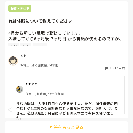
はしていないと思います。今はもう離れたのでわかりません
また、その園で続けた方、どんな思いでその園にのこりまし
が。

保育・お仕事
たか？

また、前年度までいた園でも、部屋を仕切るための柵はあれ
辞めた方もどのタイミングでどんな理由で退職されました
ど、サークルは設置していませんでした。

有給休暇について教えてください
か？

アドバイスいただけませんか？

あとは、バタバタしているのはバタバタする状況を保育者がつ
くりだしているんですほとんどの場合。保育を見直したら、気
4月から新しい職場で勤務しています。

づけることがある、それはほとんどが保育運びによるもの。保
入職してから6ヶ月後(7ヶ月目)から有給が使えるのですが、
育者自身が落ち着いたら、意外と変化する。

今4ヶ月。

保育室は子どもが安心安全に過ごせる場、なんだから。

有給
乳児
パート
6ヶ月後って結構長いなあと実感し始めています。

今までは4ヶ月目から使えていたような？

あと余談ですが、僕も3週間経たずして4月から異動した園に行
るや
けなくなり、休職しました。今休職中で異動先をこれから決め
皆さんのところは新しい職員はいつから有給が使用出来ます
ていくところです。

保育士, 幼稚園教諭, 保育園
か？

4
・
10日前
それでまぁ、同じように人が辞めていくわと感じるところが多
よかったら教えてください。
くて多くて。

人が足りてないのは、園が原因だろ、っていう…でもね、園長
の上にいる上司は、全くわかっていないようで、呆れました。

たむたむ
むしろ、1か月もいないで判断するのは早いと思うよ？って言
保育士, 保育園, 公立保育園
われました。

いや、わかる人にはわかるだろって。

うちの園は、入職1日目から使えますよ。ただ、担任発表の顔
その保育が続いてきたから、そうなってるんだから、それが見
合わせや1年間の保育計画など大事な日なので、休む人はいま
方変わると思う？って感じでした。もしそうだとしたら、自分
せん。私は入職1ヶ月目に子どもの入学式で有休を使いまし
がその空気に慣れて馴染んでしまうということ、半分以上は諦
た。
めだろ、と。

回答をもっと見る
まだまだ酷い園はたくさんありますね。
