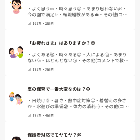
・
よく思う👀
・
時々思う😊
・
あまり思わない🌿
・
今の園で満足✨
・
転職経験がある💼
・
その他(コメ
ントで教えてください)
163
票・
2日前
「お疲れさま」はありますか？😊
・
よくある🥰
・
時々ある😊
・
人による🤔
・
あまり
ない💦
・
ほとんどない😢
・
その他(コメントで教え
てください)
183
票・
3日前
夏の保育で一番大変なのは？🌻
・
日焼け🌞
・
暑さ・熱中症対策🥵
・
着替えの多さ
👕
・
水遊びの準備🏖️
・
体力の消耗💨
・
その他(コメ
ントで教えてください)
187
票・
4日前
保護者対応でモヤモヤ？💭