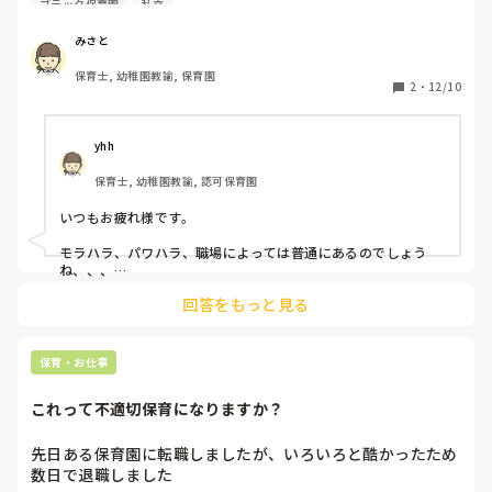
ブラック保育園
私立
人、計３人で会議をしていた中で、「A先生と私先生が仲良
さそうだよね。私先生もヤバイ人な気がしてたんだよね」と
みさと
会話があったそうです。

保育士, 幼稚園教諭, 保育園
私自身、3ヶ月前に転職をしてきた場で、A先生が休憩中に初
2
・
12/10
めて声を掛けてくれた方です。緊張もしている中、声をかけ
てくださったので嬉しかったのも覚えていますしそれ以降、
仕事の相談やプライベートなど話をする仲になりました。

yhh
間接的にA先生と私をヤバイ人と人格否定されたような気が
保育士, 幼稚園教諭, 認可保育園
して、申し訳ないけれども不信感が募ってしまいました。ま
た、幼児リーダーの気に入った人と仲良くしなければヤバイ
いつもお疲れ様です。

人認定されてしまうのかとも思ってしまいました。深読みし
すぎかもしれませんが、孤立をさせたいのかなとも勘ぐって
モラハラ、パワハラ、職場によっては普通にあるのでしょう
しまいました。

ね、、、

回答をもっと見る
「A先生と私先生が仲良さそう、、」のくだりは、普通に大
実際にパワハラも見聞きしている園なので、相談窓口に相談
人、社会人の言う言葉ではないですよね💦

できるならしたいと思っています。
正直 呆れてしまいます💦

保育・お仕事
でもその中に巻き込まれる人は、呆れるという感情だけではい
られないですよね。

これって不適切保育になりますか？
私もみさとさんの立場だったらモヤモヤすると思います。

不信感も当然のことかと思います。

先日ある保育園に転職しましたが、いろいろと酷かったため
パワハラもあるとのことで、悩みすぎないうちに相談されるこ
数日で退職しました

とも必要ですね。