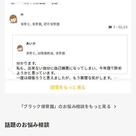
しまいます。

脅し
ブラック保育園
転職
自分では精一杯やっているのですが、上の方からみたら何も
でも、見直しました。

「動物じゃないんだから」と、確かにと思いました。当時着任
できてない、こどもが可哀想、保護者にも失礼すぎると毎日
m
した園長に言われたんですね。

叱られ、年始になんとか取り戻した自信がもうなくなってし
これは動物に対してどうなの？と思われる方がいるかもしれな
保育士, 保育園, 認可保育園
まいました。

3
・
02/23
いので、あくまで見たままの印象という受け取りをしていただ
考えても、考えが甘い、何も考えてない、やる気が感じられ
きたいのですが。

ないと言われてしまいます。

人間とは異なる、例えばハムスターは家庭では放し飼いが環境
が環境でなければ難しいだろうし、犬も慣れるまではゲージに
あいか
いたり、猛獣であれば檻の中。

気持ちの切り替えがとても苦手なので、一度ヘコむと短くて
動物園が想像しやすいですね。あれも見る方によっては、動物
保育士, 幼稚園教諭, 保育園
も立ち直るのに１ヶ月はかかります。

が可哀想、となりますよね。

分かります。

もう保育職が向いてないのかと、保育士を離れようかとも思
と、前置きが長くなりましたが、じゃあ乳児だから、それでい
私も、出来ない自分に自己嫌悪になってしまい、今年度で辞め
っています。

いのか？と。

ようかと思っています。

違いますね。

一度は頑張ろうと思えましたが、もう無理な気がします。

前の園でも辞めようと思っていたけどなかなか辞めれず、辛か
上司に「なにか困ったら他の先生じゃなくて必ず私に聞い
そのためすぐに見直し、例えば泣いている子がいればその時は
回答をもっと見る
ったです。

て」と言われ、相談に行くと「今無理」とはね返されてしま
なるべく近くにいるとか抱っこしておくとかひざに抱えておく
前の園では辞める予定の先輩と一緒に言いに行きました笑笑
い、誰にも何も相談もできず完全に負のループにハマってし
とか、サークルがなくてもやれるようにしました。やっぱりそ
まいました。

ういう関わりが必要だし。

誰に相談しても回り回って園長の耳に入るし、それが原因で
「ブラック保育園」のお悩み相談をもっと見る
子どもだって、0歳なら0歳なりに、1歳なら1歳なりに考えます
「なんで相談しないの！？」とまた怒られるし…

からね。

もう正直乗り越える気力、這い上がる気力もなく、しんどく
何のためのサークルなのか、その園は一度考え直す必要がある
話題のお悩み相談
て消えたいぐらいです

と思います。

ちなみに、僕がいた園ではそれ以来サークルを使うような保育
同じような経験された方どう気持ち切り替えましたか？
