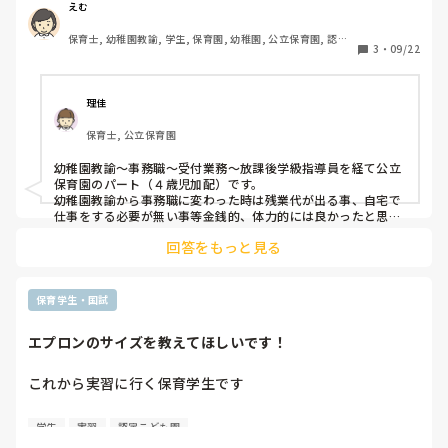
みて、やっぱり自分には向いてないのかも。と思い悩む日が
えむ
増えました。保育学生の時から実習に行く度向いてないなと
保育士, 幼稚園教諭, 学生, 保育園, 幼稚園, 公立保育園, 認可
思ってはいましたが、実際に働いてみると

3
・
09/22
保育園, 認証・認定保育園, 病児保育, 病院内保育, 託児所, 児
自分が思い描いていた保育士ライフとは違っていてやるせな
童施設, 児童養護施設, 乳児院, 小規模認可保育園
さを感じてしまいます。今の職場は先輩の方皆さん優しく
て、割と緩く、好きなように働けてはいます。

理佳
なのですが、向いてないなと思う仕事を続けていていいのだ
保育士, 公立保育園
ろうか……？と悩んでしまいます。

元々事務職にも興味があり、一旦保育を離れようかなとも思
幼稚園教諭〜事務職〜受付業務〜放課後学級指導員を経て公立
っていますが何年目に辞める、という明確なものは何も無く
保育園のパート（４歳児加配）です。

まだふわっとしか決めていません。

幼稚園教諭から事務職に変わった時は残業代が出る事、自宅で
今の職場に転職してまだ5ヶ月程しか経っていないし、

仕事をする必要が無い事等金銭的、体力的には良かったと思い
ました。ただ、やり甲斐や楽しさは保育職の方がかなり大きく
保育士も今すぐ辞めたいのか、と言われるとそうではなく
回答をもっと見る
感じましたよ。

て、まだ続けたいなとは思ってはいますが、日々、やっぱり
再び保育職になり自分の中では保育職が一番自分らしく働け
向いてない。と思ってしまうのが辛いです。。

る…と感じています。

向いてないな、と思う時、皆さんはどうしてますか？
離れてみて気が付く事もありますが

保育学生・国試
今の職場の方々が優しい方が多いのであれば少し様子を見ても
エプロンのサイズを教えてほしいです！
これから実習に行く保育学生です

身長150cm

学生
実習
認定こども園
体重40キロ前後です
