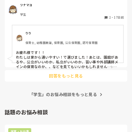
ツナマヨ
学生
2
・
17日前
りり
保育士, 幼稚園教諭, 保育園, 公立保育園, 認可保育園
お疲れ様です！！

わたしは家から通いやすい！で選びました！あとは、園庭があ
るや、公立がいいのか、私立がいいのか、習い事や外部講師メ
インの保育なのか、、などを見てもいいかもしれません…✨将
来の役に立てるように、ここへの就職はどうかな？と偵察しに
回答をもっと見る
行くのも一つだと思います！わたしは実習園に就職を決めまし
たよ🎀とてつもなく暑いので、体調には気をつけて無理せず頑
張ってくださいね！応援しています！
「学生」のお悩み相談をもっと見る
話題のお悩み相談
保育・お仕事