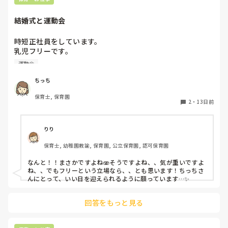
結婚式と運動会
時短正社員をしています。

乳児フリーです。

親友の結婚式と職場の運動会が被ってしまいました、、、😭

運動会
一応相談してみますが気が重いです、、💦
ちっち
保育士, 保育園
2
・
13日前
りり
保育士, 幼稚園教諭, 保育園, 公立保育園, 認可保育園
なんと！！まさかですよね🫨そうですよね、、気が重いですよ
ね、、でもフリーという立場なら、、とも思います！ちっちさ
んにとって、いい日を迎えられるように願っています…✨
回答をもっと見る