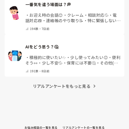
一番気を遣う場面は？💭
・
お迎え時の会話😊
・
クレーム・相談対応💦
・
電
話対応☎️
・
連絡帳のやり取り📝
・
特に緊張しない
🌿
・
その他(コメントで教えてください)
194
票・
7日前
AIをどう思う？🤔
・
積極的に使いたい✨
・
少し使ってみたい😊
・
便利
そう👀
・
少し不安💦
・
保育には不要🤔
・
その他(コ
メントで教えてください)
191
票・
8日前
リアルアンケートをもっと見る
お悩み相談の一覧を見る
リアルアンケートの一覧を見る