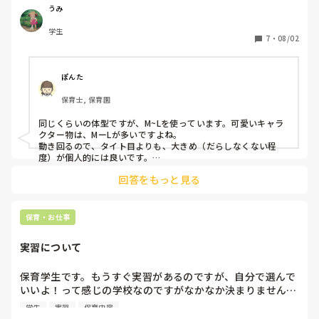
うみ
エプロンのサイズですが、M-Lは大きいでしょうか？

学生
Sサイズのエプロンを売っているところも

7
・
08/02
知りたいです！

皆さんはどこでよくエプロンを購入しますか？

ぽんた
学校からは2枚いると聞いているのですが、実際何枚あれば
保育士, 保育園
大丈夫そうですか？

同じくらいの体型ですが、M~Lを使っています。可愛いキャラ
1枚は普段着るエプロン

クター物は、MーLが多いですよね。

もう1枚は給食用のエプロンだそうです

動き回るので、タイト目よりも、大きめ（だらしなくない程
度）が個人的には良いです。

わからないことだらけなので

回答をもっと見る
実習がどれくらいによるかと思いますが、洗い替えに2枚あれ
教えていただけると幸いです🙇🏻‍♀️
ば大丈夫だと思います。ただ、膝に抱っこしておしっこ漏らさ
れたーなどもありますので、3枚あれば安心かもしれません。

エプロンは西松屋で買う人が多いです！Sサイズエプロンもあ
保育・お仕事
ります！
実習について
保育学生です。もうすぐ実習があるのですが、自分で選んで
いいよ！って感じの学校なのですがなかなか決まりません…

いい決め方とかありますか、？保育士さん達の人間関係とか
学生
実習
保育内容
不安で実習震えます…