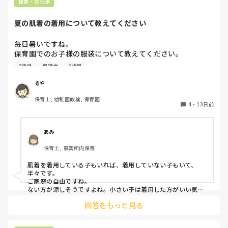
保育・お仕事
夏の肌着の着用について教えてください
毎日暑いですね。

保育園でのお子様の服装について教えてください。

0歳児
保護者
2歳児
今まで勤務していた園は四季を通じて肌着を着用していたの
ですが、4月から新しい園で勤務開始したところ、肌着を着
るや
ていませんでした。

保育士, 幼稚園教諭, 保育園
以前は夏も汗を吸わせるために肌着は必要ですと保護者に説
4
・
13日前
明していたのですが、肌着を着せていない今の園の子どもた
ちをみていると、肌着がないほうが涼しそうです。

あみ
色々な考え方があると思いますが、皆様の園では夏も肌着を
保育士, 事業所内保育
着せていますか？

ちょっと皆さまはどんな感じか聞いてみたくなりました。

肌着を着用している子もいれば、着用していない子もいて、
よろしくお願いいたします。
半々です。

ご家庭の自由ですね。

ない方が涼しそうですよね。小さい子は着用した方がいい気が
しますが…
回答をもっと見る