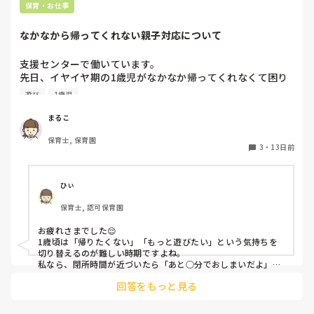
保育・お仕事
なかなから帰ってくれない親子対応について
支援センターで働いています。

先日、イヤイヤ期の1歳児がなかなか帰ってくれなくて困り
ました。やりたかったことがあったみたいなのでそれをやっ
遊び
1歳児
てもらったのですが、じゃ帰ろうってなった時に結局またイ
ヤイヤでギャーギャーで、流石に閉所時間15分も過ぎてるし
まるこ
で、部屋から出てもギャーギャー止まらず、最後の最後でや
保育士, 保育園
っとお母さんが抱っこして帰っていったのですが、どうすれ
3
・
13日前
ばよかったのか。こんな時どんな対応がありますでしょう
か。教えて頂きたいです。
ひぃ
保育士, 認可保育園
お疲れさまでした😌

1歳頃は「帰りたくない」「もっと遊びたい」という気持ちを
切り替えるのが難しい時期ですよね。

私なら、閉所時間が近づいたら「あと○分でおしまいだよ」
「最後はこれをやったら帰ろうね」と少し前から繰り返し伝え
回答をもっと見る
て心の準備ができるようにします。それでも難しい時は、「帰
りたくなかったね」「もっと遊びたかったね」と気持ちを受け
止めつつ、時間になったら保護者の方と「また遊びに来よう