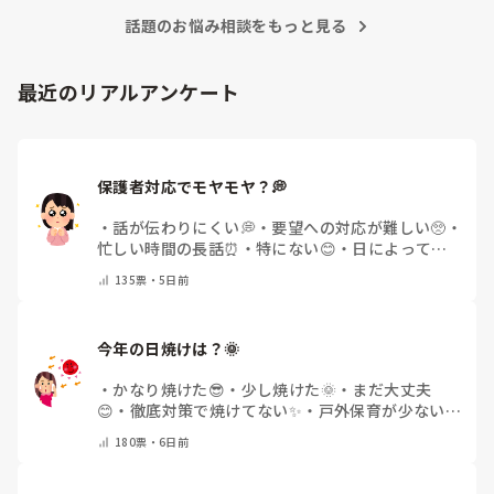
ね」と声を掛けて切り替えます。

話題のお悩み相談をもっと見る
その日は大変だったと思いますが、最後はお母さんが抱っこし
て帰れたので、その対応で良かったのではないでしょうか。1
歳児にはよくある姿なので、自分を責めなくて大丈夫だと思い
ますよ〜😊
最近のリアルアンケート
保護者対応でモヤモヤ？💭
・
話が伝わりにくい💭
・
要望への対応が難しい🥺
・
忙しい時間の長話⏰
・
特にない😊
・
日によって違
う🌿
・
その他(コメントで教えてください)
135
票・
5日前
今年の日焼けは？🌞
・
かなり焼けた😎
・
少し焼けた🌞
・
まだ大丈夫
😊
・
徹底対策で焼けてない✨
・
戸外保育が少ない
🌿
・
その他(コメントで教えてください)
180
票・
6日前