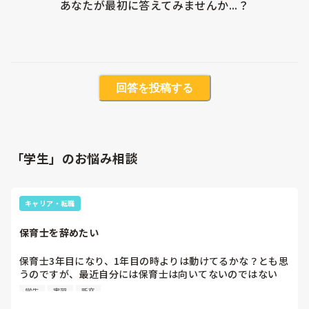
あなたが最初に答えてみませんか...？
回答を投稿する
「学生」のお悩み相談
キャリア・転職
保育士を辞めたい
保育士3年目になり、1年目の時よりは動けてるかな？とも思
うのですが、最近自分には保育士は向いてないのではない
か、と考えることが増えました。

学生
実習
新卒
この仕事は好きだし天職だ。と感じてはいますが3年続けて