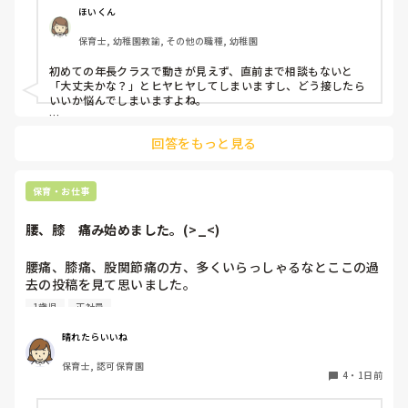
よほど自分に聞きづらいのか、聞く必要性さえ感じないの
ほいくん
か、もうよくわからないです。

保育士, 幼稚園教諭, その他の職種, 幼稚園
対応にも悩みます。
初めての年長クラスで動きが見えず、直前まで相談もないと
「大丈夫かな？」とヒヤヒヤしてしまいますし、どう接したら
いいか悩んでしまいますよね。

後輩側は「何が分からないかも分からない状態」だったり、
回答をもっと見る
「こんなこと聞いたら迷惑かな」と抱え込んでいるケースがと
ても多いです。

待つスタイルから一歩踏み出して、リーダー側から「〇〇の
保育・お仕事
件、どこまで進んだ？」「困ってることない？」と具体的に声
をかけて進捗を確認する仕組みを作ってみてください。

腰、膝　痛み始めました。(>_<)
「毎日夕方に5分だけ進捗確認の時間を取る」などルール化し
てしまうと、後輩も質問しやすくなりますよ。一人で抱え込ま
腰痛、膝痛、股関節痛の方、多くいらっしゃるなとここの過
ず、声をかけやすい雰囲気作りから試してみてくださいね。
去の投稿を見て思いました。

1歳児
正社員
私は50代正社員1歳児担任です。

晴れたらいいね
という私も、２週間前、初めて腰痛になりました。

保育士, 認可保育園
右腰が痛くて、起き上がれない。

4
・
1日前
ようやく起き上がっても、立てない。

ようやく立てたら、しゃがめない。
