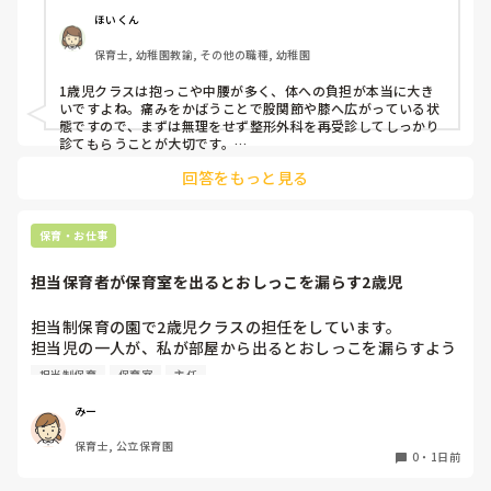
ほいくん
驚きました。

保育士, 幼稚園教諭, その他の職種, 幼稚園
通院して、コルセット、湿布、痛み止め、電気などで１週間
1歳児クラスは抱っこや中腰が多く、体への負担が本当に大き
乗り切ったら

いですよね。痛みをかばうことで股関節や膝へ広がっている状
週末には、左が痛みだし、これも痛み止めや湿布で抑えて仕
態ですので、まずは無理をせず整形外科を再受診してしっかり
事をしていたら、

診てもらうことが大切です。

現場復帰の際は、床での立ち座りを避けるために低い椅子を活
股関節、お尻、太もも、膝まで来はじめてしまいました。

回答をもっと見る
用したり、抱っこや重い作業は周囲の先生に相談して頼むよう
床から支えなしに立ち上がりにくくなり、痛みが走ります。

にしてください。今はご自身の体を最優先に、しっかり休んで
立ち続けると、腰や股関節にきます。

くださいね。
自転車通勤ですが、それも、膝や太ももに痛みが来始めまし
保育・お仕事
た。

担当保育者が保育室を出るとおしっこを漏らす2歳児
今は８月。

１週間休んでいます。

担当制保育の園で2歳児クラスの担任をしています。

担当児の一人が、私が部屋から出るとおしっこを漏らすよう
家でもやることはあります。

になりました。

日常生活すら支障をきたすほどになりました。

担当制保育
保育室
主任
その子はパンツで過ごしていて、排尿間隔も空いています。
4月から私への執着が強かったのですが、特に寝かしつけの
椅子に座って作業をすれば？

みー
時に私がそばに行かないと繰り返し大きい声で呼んだり私が
と、園で言われました。

保育士, 公立保育園
寝かしつけしている子にちょっかいを出したり、何回もトイ
なので、子ども椅子程度の高さの踏み台に座って、試してみ
0
・
1日前
レに行きたいと言っていました。行ったところで出ないこと
ました。
