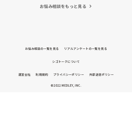
もしばしば… 

パンツで寝れる子が増えてきて、寝かしつけの時にトイレに
お悩み相談をもっと見る
ただじっと座っていても、5分も座ればお尻に痛みがきま
行きたい子が時差でいるのですが、私がその対応で外に出よ
す。

うとするとその子も行きたがります。

この高さの作業だと意外に、

しかし寝かしつけに入る前にトイレでしっかり排尿している
体をひねる、少し立ち上がる、体を折りたたむような姿勢に
ので、その子には待っててねといい外に出ていました。今日
なること多いことに気づきました。

はそれで2回漏らしています。

その度にあちらこちらに痛みが来て

2回目は私は見ていないのですが、かなり微量だったそう
立ち上がる時には、膝や太ももが固まり痛みが……

で、クラスのリーダーの先生から絞り出して注意を引こうと
お悩み相談の一覧を見る
リアルアンケートの一覧を見る
しているように見えると言われました。

日頃からそのことの関わりはしっかり持てるように意識はし
腰痛、膝痛お持ちの方は、どの程度の痛みで働かれているの
ていますが…

シゴトークについて
でしょうか。

今後どのように関わっていけばいいのか悩んでいます。

痛みには強い方と思っていました。

運営会社
利用規約
プライバシーポリシー
外部送信ポリシー
出産等で、幾度か開腹手術をしましたが、翌日には歩けまし
たし…

©2022 MEDLEY, INC.
今回は、今少し治まっている痛みがぶり返したどうしようと
いう思いもあり、ちょっと無理かも…と思い始めています。

まだ急性期ということと、昔、夫が腰を痛めてすぐに整骨院
に行ってより酷くなって帰ってきたことがあり、怖くて行け
ていません。
