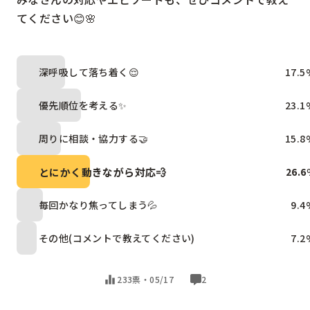
てください😊🌸
深呼吸して落ち着く😌
17.5
優先順位を考える✨
23.1
周りに相談・協力する🤝
15.8
とにかく動きながら対応💨
26.6
毎回かなり焦ってしまう💦
9.4
その他(コメントで教えてください)
7.2
233票・
05/17
2