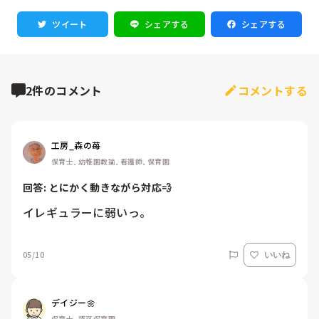
ツイート
シェアする
シェアする
2件のコメント
コメントする
工房_森の苺
保育士, 幼稚園教諭, 看護師, 保育園
回答: 
とにかく動きながら対応💨
イレギュラーに弱いっ。
05/10
いいね
デイジー🌼
保育士, 認可保育園