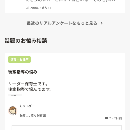
トで教えてください)
200
票・
残り3日
最近のリアルアンケートをもっと見る
話題のお悩み相談
保育・お仕事
後輩指導の悩み
リーダー保育士です。

後輩指導で悩んでます。

初めて年長を持つ後輩がいますが

保育士
初めての割にわからないことを聞きにこなかったり、聞かな
いで様子見てると直前になるまで何もアクションがなかった
ちゃっぴー
り

保育士, 認可保育園
他の職員に聞いてる様子もなくて

2
・
2日前
もう何考えてるんだかさっぱりです。
