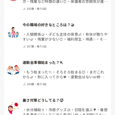
方・残業など時間の違い⏰
・
保護者の雰囲気が違う
💬
・
給料が違う
・
転職経験なし
・
その他(コメント
103
票・
残り6日
で教えてください)
今の職場の好きなところは？🤝 
・
人間関係🤝
・
子ども主体の保育👶
・
有休が取りや
すい🌿
・
残業が少ない⏰
・
福利厚生・待遇✨
・
その
他(コメントで教えてください)
167
票・
残り5日
運動会準備始まった？🏃
・
もう始まった🏃
・
そろそろ始まる😊
・
まだこれ
から🌿
・
秋に入ってから🍁
・
運動会はないor終わ
った✨
・
その他(コメントで教えてください)
194
票・
残り4日
暑さ対策どうしてる？🥵
・
水分補給🥤
・
冷感グッズ🧊
・
日陰を選ぶ🌳
・
着替
えを多めに👕
・
とにかく気合い😂
・
その他(コメン