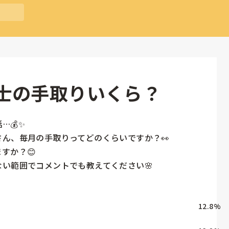
士の手取りいくら？
💰✨

ん、毎月の手取りってどのくらいですか？👀

か？😊

い範囲でコメントでも教えてください🌸
12.8
%