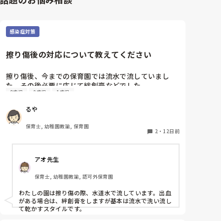
感染症対策
擦り傷後の対応について教えてください
擦り傷後、今までの保育園では流水で流していまし
た。その後必要に応じて絆創膏などでした。

0歳児
2歳児
1歳児
4月から新しい保育園で勤務しておりますが、水道が
ある場所でも清浄綿で拭き、子どもには「消毒しよう
るや
ね」と声をかけています。

清浄綿は消毒ではないし、水道あるのになぜ清浄綿な
保育士, 幼稚園教諭, 保育園
のか、、聞くタイミングを逃してしまいモヤモヤした
2
・
12日前
ままでいます。

子どもに安心させるために消毒と言っているのか、、
アオ先生
流水で流した方が不純物が取れるにではないかと思っ
てしまうのですが、同じような対応をされているとこ
保育士, 幼稚園教諭, 認可外保育園
ろはありますか？

わたしの園は擦り傷の際、水道水で流しています。出血
がある場合は、絆創膏をしますが基本は流水で洗い流し
て乾かすスタイルです。