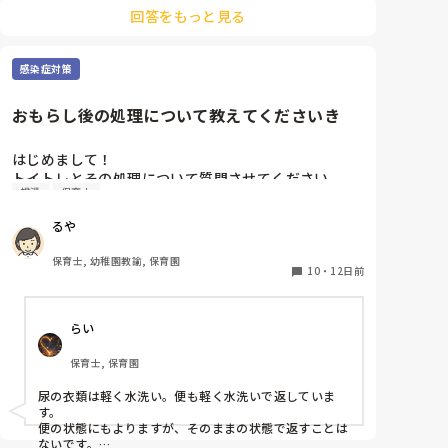
回答をもっと見る
感染症対策
おもらし後の処理について教えてくださいき
はじめまして！

トイトレとその処理について質問させてください。

排泄
保育士
4月より新しい職場勤務となったのですが、おもらし
後の洋服はそのまま、便のついた衣類は水洗いして返
るや
却という今までの職場と逆の扱いに戸惑っています。

今までは尿は水洗い、便は感染の恐れがあるため保護
保育士, 幼稚園教諭, 保育園
者の承諾のもとそのまま返却でした。

10
・
12日前
またおもらし後の床の清掃は乾拭きのみのところはあ
りますか？

らい
色々異なっており戸惑っています。

同じようなところがありましたら教えてください。

保育士, 保育園
よろしくお願いいたします。
尿の衣類は軽く水洗い。便も軽く水洗いで返していま
す。

便の状態にもよりますが、そのままの状態で返すことは
ないです。
