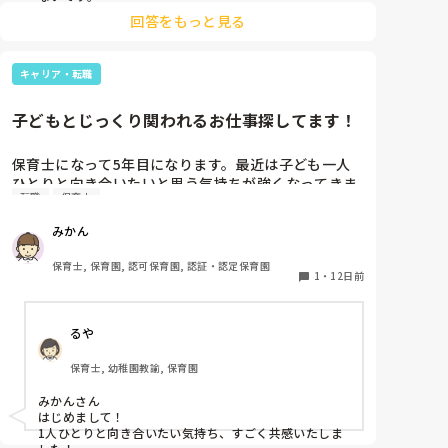
床が汚れた場合は、消毒しますよ。
回答をもっと見る
キャリア・転職
子どもとじっくり関われるお仕事探してます！
保育士になって5年目になります。最近は子ども一人
ひとりと向き合いたいと思う気持ちが強くなってきま
転職
保育士
した。集団保育となると、どうしても一人一人とじっ
くり関わることが難しい時があります。それがどうし
みかん
ようもなくもどかしく感じてしまうんです。集団保育
のいいところはたくさんあります。ですが私は少人数
保育士, 保育園, 認可保育園, 認証・認定保育園
でじっくり関わりたいです。転職を視野に入れている
1
・
12日前
のですが、小規模園、発達支援、デイ、ベビーシッタ
ーなど、たくさん出てきたので調べたのですが、結局
るや
現場を想像することしかできなくで実際にはどうなの
かわからないことだらけでした。

保育士, 幼稚園教諭, 保育園
・子どもとの関わり、仕事内容

・休日

みかんさん

・給料面

はじめまして！

・福利厚生

1人ひとりと向き合いたい気持ち、すごく共感いたしま