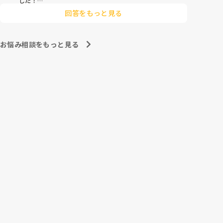
など、、。

した！

少しご興味とずれてしまうかもしれませんが、以前発達
実際働いていている方の声を聞かせていただきたいで
回答をもっと見る
支援をおこなっていたことがあります。

す！
そこは集団ではなく個別指導でしたので70分ごとに入
れ替わり、マンツーマン対応でした。

作業療法士や臨床心理士とともにプランを組んで実施す
お悩み相談をもっと見る
るという形で、お給料は保育園よりは良かったですが土
日は勤務必須でした。

ベビーシッターもお給料は良いですが、土日や夜、早朝
の勤務が多くなります。

ただ自分でそのお子様の好みの遊びを考えたり発達を促
す遊びを考えたりということはとても楽しくやりがいが
ありましたよ。

私がおこなっていたシッター契約は個人事業主扱いだっ
たため福利厚生や社会保険はありませんでしたが、会社
によって勤務時間に応じて社会保険に入れるところもあ
りますね。

固定のご家庭と繋がれると良いと思います。

病児保育なども良いかもしれません。

もし少しでも参考になれば嬉しいです。