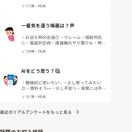
少ない🌿
・
その他(コメントで教えてくださ
171
票・
4日前
い)
一番気を遣う場面は？💭
・
お迎え時の会話😊
・
クレーム・相談対応
💦
・
電話対応☎️
・
連絡帳のやり取り📝
・
特に
緊張しない🌿
・
その他(コメントで教えてく
190
票・
5日前
ださい)
AIをどう思う？🤔
・
積極的に使いたい✨
・
少し使ってみたい
😊
・
便利そう👀
・
少し不安💦
・
保育には不要
🤔
・
その他(コメントで教えてください)
187
票・
6日前
最近のリアルアンケートをもっと見る
話題のお悩み相談