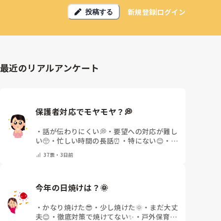
新規登録
ログイン
投稿する
最近のリアルアンケート
保護者対応でモヤモヤ？💭
・
話が伝わりにくい💭
・
要望への対応が難し
い🥺
・
忙しい時間の長話⏰
・
特にない😊
・
日
によって違う🌿
・
その他(コメントで教えて
37
票・
3日前
ください)
今年の日焼けは？🌞
・
かなり焼けた😎
・
少し焼けた🌞
・
まだ大丈
夫😊
・
徹底対策で焼けてない✨
・
戸外保育が