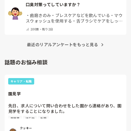
口臭対策ってしていますか？
・
歯磨きのみ
・
ブレスケアなどを飲んでいる
・
マウ
スウォッシュを使用する
・
舌ブラシでケアをしっか
りする
・
フリスクをかじる
・
気にしたことない
・
そ
200
票・
残り2日
の他(コメントで教えて下さい)
最近のリアルアンケートをもっと見る
話題のお悩み相談
キャリア・転職
園見学
先日、求人について問い合わせをした園から連絡があり、園
見学をすることになりました。

私としては求人に応募したという認識ですが、『園見学をご
履歴書
持ち物
転職
案内させていただきたいです』とのことで持ち物について質
問しましたが、見学なので特にありませんとのこと

クッキー