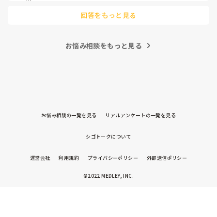
後輩側は「何が分からないかも分からない状態」だったり、
回答をもっと見る
「こんなこと聞いたら迷惑かな」と抱え込んでいるケースがと
ても多いです。

待つスタイルから一歩踏み出して、リーダー側から「〇〇の
お悩み相談をもっと見る
件、どこまで進んだ？」「困ってることない？」と具体的に声
をかけて進捗を確認する仕組みを作ってみてください。

「毎日夕方に5分だけ進捗確認の時間を取る」などルール化し
てしまうと、後輩も質問しやすくなりますよ。一人で抱え込ま
ず、声をかけやすい雰囲気作りから試してみてくださいね。
お悩み相談の一覧を見る
リアルアンケートの一覧を見る
シゴトークについて
運営会社
利用規約
プライバシーポリシー
外部送信ポリシー
©2022 MEDLEY, INC.