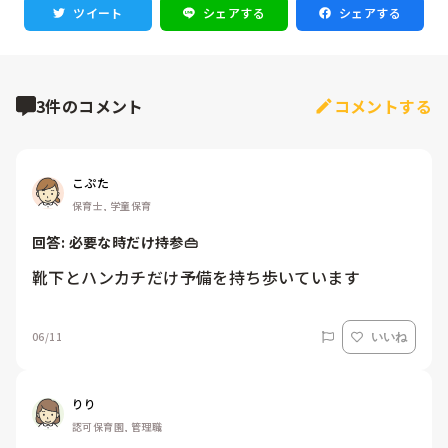
ツイート
シェアする
シェアする
3件のコメント
コメントする
こぷた
保育士, 学童保育
回答: 
必要な時だけ持参👜
靴下とハンカチだけ予備を持ち歩いています
06/11
いいね
りり
認可保育園, 管理職