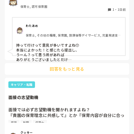
保育士, 認可保育園
このような場合は本当に見学だけで終了なのでしょうか？

1
・
1日前
それとも、やはり履歴書や職務経歴書を持参した方が良いの
でしょうか？
わたあめ
保育士, その他の職種, 保育園, 放課後等デイサービス, 児童発達支援
施設
持って行けって意見が多いですよね🥺

本当によかった！と感じたら提出し、

うーん？って思う所があれば

ありがとうございましたとだけ

伝えて個人情報の履歴書は渡さず帰ります🥺！

回答をもっと見る
一応、持参の準備だけはしときます！

キャリア・転職
面接の志望動機
面接では必ず志望動機を聞かれますよね？

『貴園の保育理念に共感して』とか『保育内容が自分に合っ
てると思いました』等々が多いかと思いますが、実際はどう
面接
転職
保育士
なのでしょうか？

私自身、園の雰囲気とか園の規模、保育内容は勘案しますが
クッキー