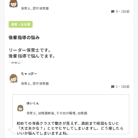
正直なところ、家から通いやすいか、給与はどうか…という
保育士, 認可保育園
ところに重きを置いています

0
・
1日前
もちろんそんなことは話せませんが

皆さんは、志望動機をどのように答えていますか？また、本
保育・お仕事
音はどうですか？
後輩指導の悩み
リーダー保育士です。

後輩指導で悩んでます。

初めて年長を持つ後輩がいますが

保育士
初めての割にわからないことを聞きにこなかったり、聞かな
いで様子見てると直前になるまで何もアクションがなかった
ちゃっぴー
り

保育士, 認可保育園
他の職員に聞いてる様子もなくて

1
・
1日前
もう何考えてるんだかさっぱりです。

よほど自分に聞きづらいのか、聞く必要性さえ感じないの
ほいくん
か、もうよくわからないです。

保育士, 幼稚園教諭, その他の職種, 幼稚園
対応にも悩みます。
初めての年長クラスで動きが見えず、直前まで相談もないと
「大丈夫かな？」とヒヤヒヤしてしまいますし、どう接したら
いいか悩んでしまいますよね。
