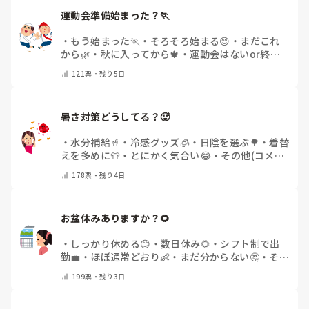
運動会準備始まった？🏃
・
もう始まった🏃
・
そろそろ始まる😊
・
まだこれ
から🌿
・
秋に入ってから🍁
・
運動会はないor終わ
った✨
・
その他(コメントで教えてください)
121
票・
残り5日
暑さ対策どうしてる？🥵
・
水分補給🥤
・
冷感グッズ🧊
・
日陰を選ぶ🌳
・
着替
えを多めに👕
・
とにかく気合い😂
・
その他(コメン
トで教えてください)
178
票・
残り4日
お盆休みありますか？🌻
・
しっかり休める😊
・
数日休み🌻
・
シフト制で出
勤💼
・
ほぼ通常どおり👶
・
まだ分からない🤔
・
その
他(コメントで教えてください)
199
票・
残り3日