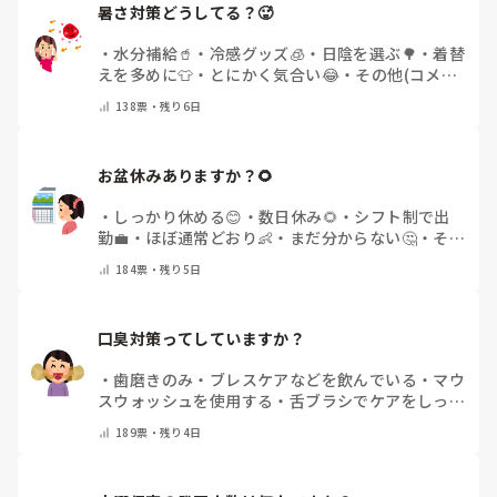
暑さ対策どうしてる？🥵
・
水分補給🥤
・
冷感グッズ🧊
・
日陰を選ぶ🌳
・
着替
えを多めに👕
・
とにかく気合い😂
・
その他(コメン
トで教えてください)
138
票・
残り6日
お盆休みありますか？🌻
・
しっかり休める😊
・
数日休み🌻
・
シフト制で出
勤💼
・
ほぼ通常どおり👶
・
まだ分からない🤔
・
その
他(コメントで教えてください)
184
票・
残り5日
口臭対策ってしていますか？
・
歯磨きのみ
・
ブレスケアなどを飲んでいる
・
マウ
スウォッシュを使用する
・
舌ブラシでケアをしっか
りする
・
フリスクをかじる
・
気にしたことない
・
そ
189
票・
残り4日
の他(コメントで教えて下さい)