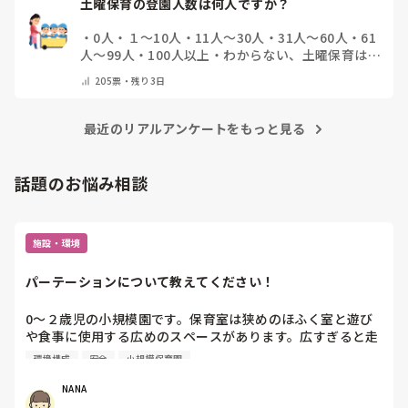
土曜保育の登園人数は何人ですか？
・
0人
・
１～10人
・
11人～30人
・
31人～60人
・
61
人～99人
・
100人以上
・
わからない、土曜保育はな
い
・
その他(コメントで教えて下さい)
205
票・
残り3日
最近のリアルアンケートをもっと見る
話題のお悩み相談
施設・環境
パーテーションについて教えてください！
0〜２歳児の小規模園です。保育室は狭めのほふく室と遊び
や食事に使用する広めのスペースがあります。広すぎると走
り回ったりして落ち着かないので、活動によってパーテーシ
環境構成
安全
小規模保育園
ョンで仕切っています。このパーテーションがウレタンのよ
うな素材で軽いので、ちょっと体が当たると倒れたり、つか
NANA
まり立ちが不安定な子にとっては共倒れになったりで危険で