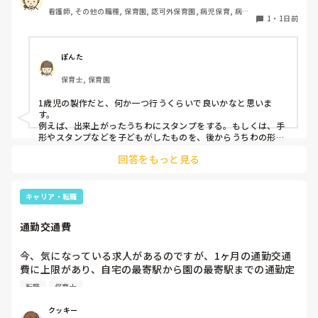
ています。何か、いいアイデアや、工夫など、何でもいいの
看護師, その他の職種, 保育園, 認可外保育園, 病児保育, 病院
で、教えて下さい。
1
・
1日前
内保育, その他の職場
ぽんた
保育士, 保育園
1歳児の製作だと、何か一つ行うくらいで良いかなと思いま
す。

例えば、出来上がったうちわにスタンプをする。もしくは、手
形やスタンプなどを子どもがしたものを、後からうちわの形に
切る。1歳児なんて集中できないです。興味を持って来てくれ
回答をもっと見る
ただけで十分です。

お部屋では、ビニールシートを敷いて、片栗粉粘土、寒天や春
雨遊び、氷遊び、など間食遊びをたくさん行っています。

キャリア・転職
ホールに行っているクラスにお邪魔するのも良いかなと思いま
通勤交通費
す！いつもと違うおもちゃ、室内に興味津々です！
今、気になっている求人があるのですが、1ヶ月の通勤交通
費に上限があり、自宅の最寄駅から園の最寄駅までの通勤定
期代が5,000円ほどオーバーします

転職
保育士
たかが5,000円と考えるか…

私としてはなかなか大きい金額なので、この時点で応募を迷
クッキー