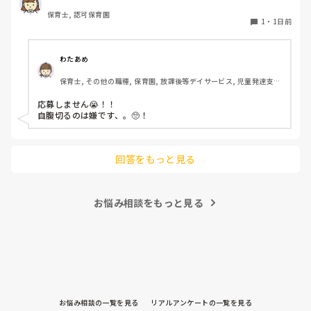
っているのですが、皆さんならどうしますか？
保育士, 認可保育園
1
・
1日前
わたあめ
保育士, その他の職種, 保育園, 放課後等デイサービス, 児童発達支援
施設
応募しません😭！！

自腹切るのは嫌です、。🥺！

回答をもっと見る
お悩み相談をもっと見る
お悩み相談の一覧を見る
リアルアンケートの一覧を見る