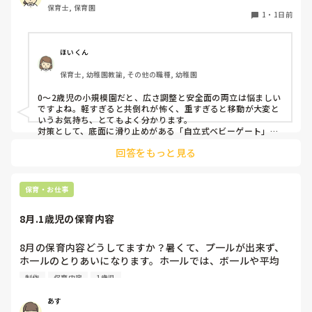
保育士, 保育園
す。かと言って固定してしまうと活動によって柔軟に移動す
1
・
1日前
ることができなくなってしまうし…以前勤務していた園では
しっかりした重いものを置いていましたが、移動が大変で使
い勝手が悪く、子どもがぶつかって倒れた時に怖い思いをし
ほいくん
ました。

保育士, 幼稚園教諭, その他の職種, 幼稚園
皆さんの園ではどんなもので工夫されていますか？
0〜2歳児の小規模園だと、広さ調整と安全面の両立は悩ましい
ですよね。軽すぎると共倒れが怖く、重すぎると移動が大変と
いうお気持ち、とてもよく分かります。

対策として、底面に滑り止めがある「自立式ベビーゲート」な
ら、つかまり立ちでも倒れにくく移動も楽でおすすめです。ま
回答をもっと見る
た、ストッパー付きキャスターをつけたロー棚を仕切りにすれ
ば、倒れず収納にもなって一石二鳥です。

今のウレタン製を活かすなら、壁や固定家具で挟む配置にした
り、脚元に水入りペットボトルなどの重りを付けて補強してみ
保育・お仕事
てくださいね。安全で使いやすい方法が見つかるよう応援して
8月.1歳児の保育内容
8月の保育内容どうしてますか？暑くて、プ一ルが出来ず、
ホ一ルのとりあいになります。ホ一ルでは、ボ一ルや平均
台、風船で遊んでいます。製作で、うちわや望遠鏡や風鈴🎐
制作
保育内容
1歳児
製作をしたりしますが、なかなか、集中できません。1歳児
クラスです、玩具で遊ばせながら、何人かずつよんで、やっ
あす