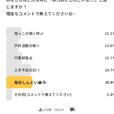
じますか？

理由もコメントで教えてください😆✨
抱っこが続く時👶
15.3
戸外活動の後🌞
12.6
行事前後🎪
15.7
人手不足の日💨
24.7
毎日しんどい😂💦
25.6
その他(コメントで教えてください)
5.8
222票・
06/23
1