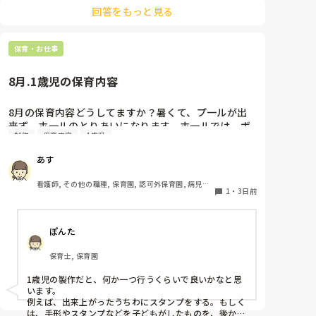
ト」なら、つかまり立ちでも倒れにくく移動も楽でおす
回答をもっと見る
すめです。また、ストッパー付きキャスターをつけたロ
ー棚を仕切りにすれば、倒れず収納にもなって一石二鳥
です。

保育・お仕事
今のウレタン製を活かすなら、壁や固定家具で挟む配置
にしたり、脚元に水入りペットボトルなどの重りを付け
て補強してみてくださいね。安全で使いやすい方法が見
8月.1歳児の保育内容
8月の保育内容どうしてますか？暑くて、プ一ルが出
来ず、ホ一ルのとりあいになります。ホ一ルでは、ボ
制作
保育内容
1歳児
一ルや平均台、風船で遊んでいます。製作で、うちわ
や望遠鏡や風鈴🎐製作をしたりしますが、なかなか、
あす
集中できません。1歳児クラスです、玩具で遊ばせな
がら、何人かずつよんで、やっています。何か、いい
看護師, その他の職種, 保育園, 認可外保育園, 病児保
アイデアや、工夫など、何でもいいので、教えて下さ
1
・
3日前
育, 病院内保育, その他の職場
い。
ぽんた
保育士, 保育園
1歳児の製作だと、何か一つ行うくらいで良いかなと思
います。

例えば、出来上がったうちわにスタンプをする。もしく
は、手形やスタンプなどを子どもがしたものを、後から