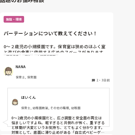
施設・環境
パーテーションについて教えてください！
0〜２歳児の小規模園です。保育室は狭めのほふく室
と遊びや食事に使用する広めのスペースがあります。
環境構成
安全
小規模保育園
広すぎると走り回ったりして落ち着かないので、活動
によってパーテーションで仕切っています。このパー
NANA
テーションがウレタンのような素材で軽いので、ちょ
っと体が当たると倒れたり、つかまり立ちが不安定な
保育士, 保育園
子にとっては共倒れになったりで危険です。かと言っ
2
・
3日前
て固定してしまうと活動によって柔軟に移動すること
ができなくなってしまうし…以前勤務していた園では
ほいくん
しっかりした重いものを置いていましたが、移動が大
変で使い勝手が悪く、子どもがぶつかって倒れた時に
保育士, 幼稚園教諭, その他の職種, 幼稚園
怖い思いをしました。

皆さんの園ではどんなもので工夫されていますか？
0〜2歳児の小規模園だと、広さ調整と安全面の両立は
悩ましいですよね。軽すぎると共倒れが怖く、重すぎる
と移動が大変というお気持ち、とてもよく分かります。

対策として、底面に滑り止めがある「自立式ベビーゲー