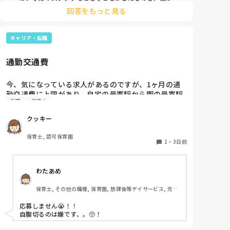
うちわの形に切る。1歳児なんて集中できないです。興
回答をもっと見る
味を持って来てくれただけで十分です。

お部屋では、ビニールシートを敷いて、片栗粉粘土、寒
キャリア・転職
天や春雨遊び、氷遊び、など間食遊びをたくさん行って
います。

通勤交通費
ホールに行っているクラスにお邪魔するのも良いかなと
思います！いつもと違うおもちゃ、室内に興味津々で
す！
今、気になっている求人があるのですが、1ヶ月の通
勤交通費に上限があり、自宅の最寄駅から園の最寄駅
転職
保育士
までの通勤定期代が5,000円ほどオーバーします

たかが5,000円と考えるか…

クッキー
私としてはなかなか大きい金額なので、この時点で応
募を迷っているのですが、皆さんならどうしますか？
保育士, 認可保育園
1
・
3日前
わたあめ
保育士, その他の職種, 保育園, 放課後等デイサービス, 児童
発達支援施設
応募しません😭！！

自腹切るのは嫌です、。🥺！
