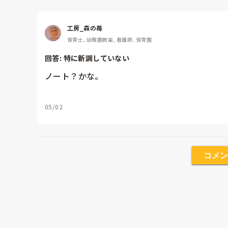
工房_森の苺
保育士, 幼稚園教諭, 看護師, 保育園
回答: 
特に新調していない
ノート？かな。
05/02
コメン