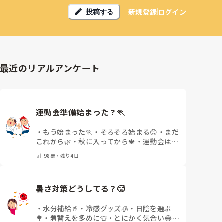
新規登録
ログイン
投稿する
最近のリアルアンケート
運動会準備始まった？🏃
・
もう始まった🏃
・
そろそろ始まる😊
・
まだ
これから🌿
・
秋に入ってから🍁
・
運動会はな
いor終わった✨
・
その他(コメントで教えて
98
票・
残り4日
ください)
暑さ対策どうしてる？🥵
・
水分補給🥤
・
冷感グッズ🧊
・
日陰を選ぶ
🌳
・
着替えを多めに👕
・
とにかく気合い😂
・