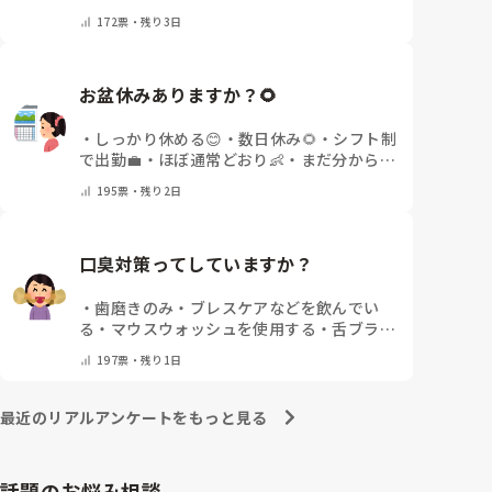
その他(コメントで教えてください)
172
票・
残り3日
お盆休みありますか？🌻
・
しっかり休める😊
・
数日休み🌻
・
シフト制
で出勤💼
・
ほぼ通常どおり👶
・
まだ分からな
い🤔
・
その他(コメントで教えてください)
195
票・
残り2日
口臭対策ってしていますか？
・
歯磨きのみ
・
ブレスケアなどを飲んでい
る
・
マウスウォッシュを使用する
・
舌ブラシ
でケアをしっかりする
・
フリスクをかじる
・
197
票・
残り1日
気にしたことない
・
その他(コメントで教え
て下さい)
最近のリアルアンケートをもっと見る
話題のお悩み相談