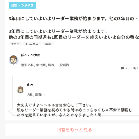
雑談・つぶやき
3年目にしていよいよリーダー業務が始まります。他の3年目の同
期達も1回...
3年目にしていよいよリーダー業務が始まります。

他の3年目の同期達も1回目のリーダーを終えいよいよ自分の番な
のですができる気がしません…

3年目
リーダー
病棟
師長さんは大丈夫しか言わないし、上の先輩はほんとにやらせて
ぽんこつ太郎
大丈夫？と噂してます…

整形外科, 急性期, 病棟, 一般病院
2
・
10/1
まだまだ半人前で同期の中で自分が一番ぽんこつですし不安しか
ない、どうなることやら…
えみ
内科, 離職中
大丈夫ですよ～～☺️☺️🌼🌼安心して下さい。

私もリーダー業務を初めてやる時はめっっちゃくちゃ不安で緊張し
たのを覚えていますが、なんとかなりました！笑

因みに私も同期の中では一番落ちこぼれでインシデント起こしまく
回答をもっと見る
りの新人でしたよ。なのでリーダー業務も最初はとても大変でした
が、一個一個誠実に向き合えば先輩方もフォローしてくれました。
