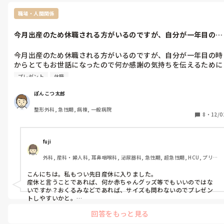
職場・人間関係
今月出産のため休職される方がいるのですが、自分が一年目の時
からとてもお...
今月出産のため休職される方がいるのですが、自分が一年目の時
からとてもお世話になったので何か感謝の気持ちを伝えるために
プレゼントを渡したいと思っています。

プレゼント
休職
ぽんこつ太郎
整形外科, 急性期, 病棟, 一般病院
8
・
12/0
fuji
外科, 産科・婦人科, 耳鼻咽喉科, 泌尿器科, 急性期, 超急性期, HCU, プリセ
プター, ママナース, 病棟, クリニック, 訪問看護, 離職中, 保健師, リーダ
ー, 消化器外科, 一般病院
こんにちは。私もつい先日産休に入りました。

産休と言うことであれば、何か赤ちゃんグッズ等でもいいのではな
いですか？おくるみなどであれば、サイズも問わないのでプレゼン
トしやすいかと。

また、コーヒーが好きな方であれば、カフェインレスのコーヒーセ
回答をもっと見る
ットとか、紅茶セットでも嬉しいですよ！