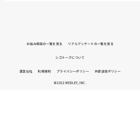
やめるなんて決断はまだ早いと思います。

ていくのか、辞めて別の仕事に就くか悩んでいます。

看護師は意外にも有料老人ホーム、デイサービス、保育園、クリニ
ックなど病院以外の施設でもたくさん働けます。

長文になってしまい申し訳ないですが同じような境遇の方がいら
病棟看護をしたいなら、もうすこしのんびりした病棟へ転職してみ
っしゃればアドバイスをお願いします。
てください。

わたしの後輩は3ヶ月で800床総合病院をやめ、120床の療養病院へ
転職後もう三年半仕事が続けられていますよ。

お悩み相談の一覧を見る
リアルアンケートの一覧を見る
自分だけが特別ダメな訳ではなく、病院と馬が合わなかっただけだ
と割り切って気に病むことはありませんよ！

シゴトークについて
三年間働くのが良いとされるのは、ラダー研修がひと段落するから
ですね！

しかし怒られながら、一年働けたならたいしたもんです。次の職場へ
運営会社
利用規約
プライバシーポリシー
外部送信ポリシー
チャレンジしてみてはどうでしょうか？
©2022 MEDLEY, INC.