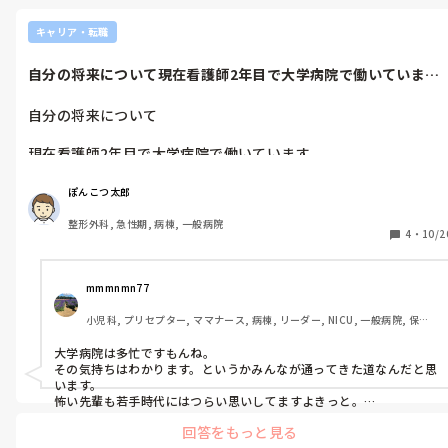
キャリア・転職
自分の将来について現在看護師2年目で大学病院で働いていま
す。一応看護師...
自分の将来について

現在看護師2年目で大学病院で働いています。

一応看護師として働いてはいますがしょっちゅう怒られてばかり
で周りからは駄目看護師扱いです。

ぽんこつ太郎
患者さんの命に関わる仕事なのでわからないことはすぐに聞いた
整形外科, 急性期, 病棟, 一般病院
り調べたりしていますが、そもそも自分が勉強が苦手なうえに不
4
・
10/2
器用で、仕事も遅い。

これなら看護師を辞めた方がいいのは明確なのですが、これまで
支えてくれた家族への迷惑や看護師を辞めたところで他にやりた
mmmnmn77
い仕事がないためとりあえず働いています。

小児科, プリセプター, ママナース, 病棟, リーダー, NICU, 一般病院, 保育
(そもそも自分がまともに働ける仕事なんかあるのかどうかわか
園・学校
ません)

大学病院は多忙ですもんね。

その気持ちはわかります。というかみんなが通ってきた道なんだと思
看護師として働いてみて患者さんとの会話や元気になる様子をみ
います。

ていると楽しいと思えるのですがそれ以外が苦痛で仕方ありませ
怖い先輩も若手時代にはつらい思いしてますよきっと。

ん…

回答をもっと見る
とは言え、無理に頑張りすぎる必要はないのかと思います。看護師を
3年目までは何とか頑張ろうかとは思ってますが、看護師を続け