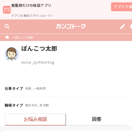
看護師
だけの相談アプリ
アプリで
アプリを無料でダウンロード！
ぽんこつ太郎
ぽんこつ太郎
nurse_qy4tnxrScg
仕事タイプ
病棟, 一般病院
職場タイプ
整形外科, 急性期
お悩み相談
回答