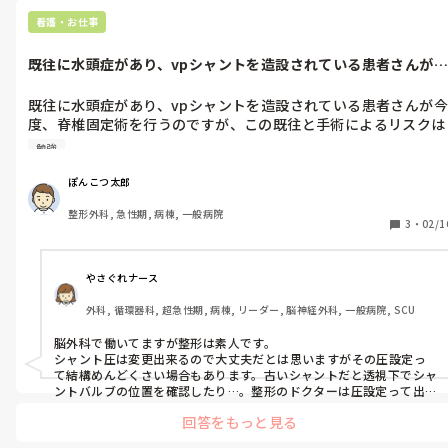
分からないことは恥を恐れず先輩に聞く、いつも先輩がどうリーダ
ー業務を回してるかよく観察する、全体を見る、私はこの辺を心が
看護・お仕事
けてやってました。

既往に水頭症があり、vpシャントを造設されている患者さんが今
がんばってください。リーダー業務が出来る様になれば本当の一人
度、脊椎固...
前ナースですし、ここまでこれたぽんこつ太郎さんはそれだけでも
う凄いですよ！応援しています！
既往に水頭症があり、vpシャントを造設されている患者さんが今
度、脊椎固定術を行うのですが、この既往と手術によるリスクは
どのようなものがあるでしょうか？

勉強
自分なりに考えたのは術中に、硬膜を損傷してしまい髄液が漏れ
た場合にvpシャントがあるため、通常より低髄圧症になりやす
ぽんこつ太郎
などなんですがどうでしょうか？

整形外科, 急性期, 病棟, 一般病院
3
・
02/1
vpシャント自体が初めてなので勉強しているのですが…
やさぐれナース
外科, 循環器科, 超急性期, 病棟, リーダー, 脳神経外科, 一般病院, SCU
脳外科で働いてますが整形は素人です。

シャント圧は変更出来るので大丈夫だとは思いますがその圧設定っ
て結構めんどくさい場合もあります。古いシャントだと透視下でシャ
ントバルブの位置を確認したり…。整形のドクターは圧設定って出来
るのかわかりませんが、何かあればシャント増設した病院に聞くと
回答をもっと見る
思います。