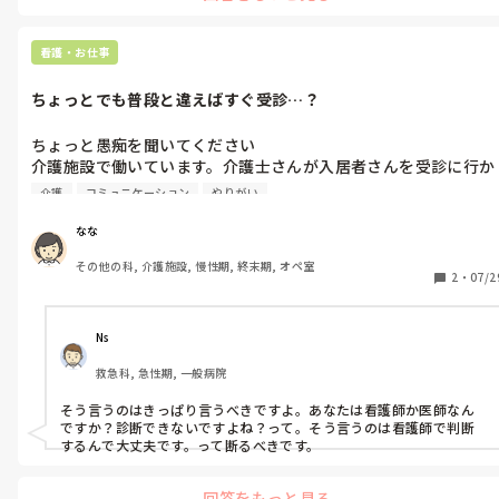
わたしは自分で情報集めながら整理して現在手順などを少しずつま
介護士さんとの関係もイマイチな感じですし、正直辞めたいで
とめてファイルにいれています。

す。

次に入ってくる人がこまらないように‥

看護・お仕事
どこの施設もこんな感じなんでしょうか？
全ての引き継ぎがないまま、期間が経つと責任は求められるのもご
ちょっとでも普段と違えばすぐ受診…？
負担かと思います。

わたしもそのお気持ちすごくわかります。

もし、仕事の内容が嫌ではないのならば、業務をまとめて整備して
ちょっと愚痴を聞いてください

いくことが、今後の職場環境を整えていくためにも必要なことだと
介護施設で働いています。介護士さんが入居者さんを受診に行か
おもいます。

せたがるんです。(実際連れて行くのは家族や看護師です)

そうすることで、施設におられるかたへもよりよい関わりが出来る
介護
コミュニケーション
やりがい
例えば、腹痛を訴えている方がいたとします。

ことにつながるからです。

明らかに顔をしかめているわけではなく、車椅子自走されていま
なな
わたしが気になったのは、介護士さんとの関係の方です。

すし、食事も取れて排便もしっかりあります。圧痛もなし。腸蠕
人間関係の方が、ある意味仕事の内容より大切なので。

その他の科, 介護施設, 慢性期, 終末期, オペ室
動音も問題なし。

2
・
07/2
修復していけそうならば、歩み寄りも大切だとおもいますが、厳し
急いで受診に行く必要はなく、近日中にある回診まで続くようで
いと感じられるのであれば転職もありかとおもいます。

あれば回診で医師に報告しようと考え、根拠と共に介護士さんに
自分自身にとって、何が1番譲れないかをお考えになって決めてくだ
さいね😊
伝えました。

Ns
すると「この方は普段我慢するタイプだから痛がるなんておかし
救急科, 急性期, 一般病院
い」「既往に腸の病気があるから行ったほうが良い」といった反
応が返ってきます。

そう言うのはきっぱり言うべきですよ。あなたは看護師か医師なん
ですか？診断できないですよね？って。そう言うのは看護師で判断
不安になる気持ちもわかりますが、どうしたら納得してもらえる
のでしょうか、、

次の日が回診だとしても同じような反応が返ってくるんです…

回答をもっと見る