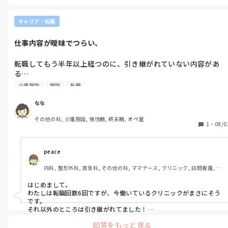
キャリア・転職
仕事内容が曖昧でつらい、
転職してもう半年以上経つのに、引き継がれていない内容があ
る…

介護施設
施設
転職
介護施設で働いています。

私が入職した時はリーダー不在、1番長くいる正社員が入社後半
なな
年、あとはパートさんで、パートさんが1番長く働いている状況
その他の科, 介護施設, 慢性期, 終末期, オペ室
でした。

1
・
08/0
前のリーダーもほとんど引き継ぎなしで辞めてしまったようで、
リーダー業務をほかの職員で賄わないといけないのに、リーダー
業務を把握している人が少ない。

peace
業務も教えてもらえはしますが、日常業務のみ簡単に教わったの
内科, 整形外科, 救急科, その他の科, ママナース, クリニック, 訪問看護, 介
みで、月一である仕事やマニュアルなどの説明はありませんでし
護施設, 外来, オペ室, 派遣
た。

はじめまして。

わたしは転職回数6回ですが、今働いているクリニックがまさにそう
今頃になってパートさんから、そういえばこの仕事ってこういう
です。

マニュアルあったよね？どこにある？って言われてもそのマニュ
それ以外のところは引き継がれてました！

入職された際、リーダー不在だったとのこと、人の入れ替わりがは
アルの存在すら知らされてないのにわかんないよ…って感じです

回答をもっと見る
やい職場はその傾向ですよね。
