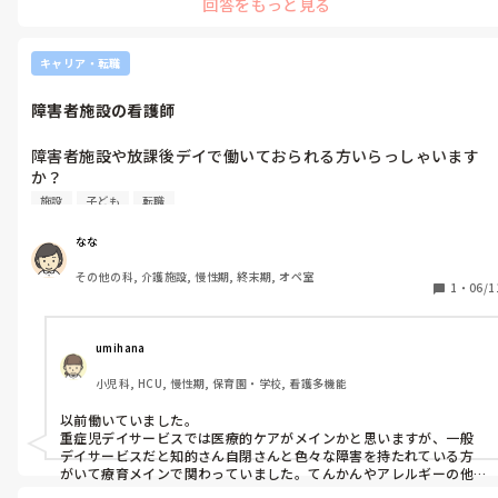
回答をもっと見る
ームなど）によって、分けられていたようです。

ユニット型で働いた経験がないのでわからないのですが、看護師の
人数が少ないときに利用者の事故（転倒・皮膚剥離など）や、コー
ルされることが重なると大変でした😓
キャリア・転職
障害者施設の看護師
障害者施設や放課後デイで働いておられる方いらっしゃいます
か？

仕事内容や働いてみた感想などあれば教えていただきたいです！
施設
子ども
転職
なな
その他の科, 介護施設, 慢性期, 終末期, オペ室
1
・
06/1
umihana
小児科, HCU, 慢性期, 保育園・学校, 看護多機能
以前働いていました。

重症児デイサービスでは医療的ケアがメインかと思いますが、一般
デイサービスだと知的さん自閉さんと色々な障害を持たれている方
がいて療育メインで関わっていました。てんかんやアレルギーの他
に、珍しい小児特有な疾患から発達障害につながっているケースも