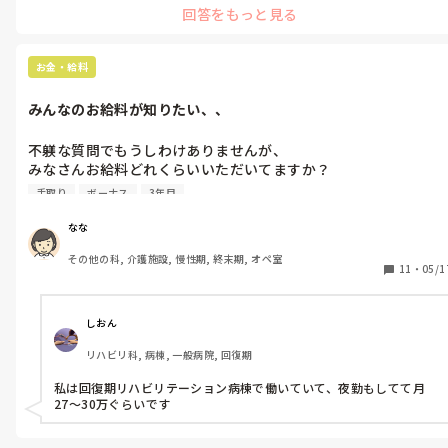
回答をもっと見る
お金・給料
みんなのお給料が知りたい、、
不躾な質問でもうしわけありませんが、

みなさんお給料どれくらいいただいてますか？

ちなみに私は

手取り
ボーナス
3年目
看護師3年目　特養で手取り20万程度です🥺

ボーナスは3.8ヶ月分あるそうです
なな
その他の科, 介護施設, 慢性期, 終末期, オペ室
11
・
05/1
しおん
リハビリ科, 病棟, 一般病院, 回復期
私は回復期リハビリテーション病棟で働いていて、夜勤もしてて月
27〜30万ぐらいです