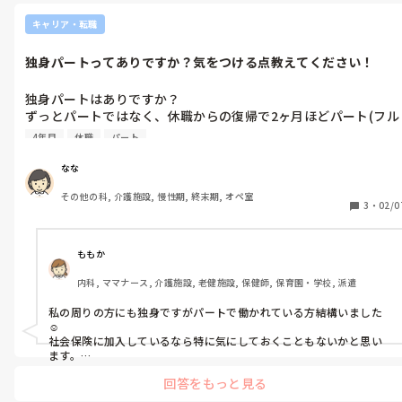
可いただけませんでした。

関わりが減ることで、不安や焦燥感が強くなることを心配され、
　今の職場で、パートとして、採用してくださるなら、慣れたところ
キャリア・転職
パートなら復帰できるんじゃない？と言われています。

の方が負担も少なく、良いと思います。

　医師にどのくらいなら、働いてもよいか？など確認されるとよい
独身パートってありですか？気をつける点教えてください！
かと思います。

甘い考えかもしれませんが、今の職場での復帰は諦めて退職し、
　精神疾患があると、なかなか採用が難しくなりがちです。理解ある
体調・体力・気力ともにもう少し回復してから(せめてあと2ヶ月
職場に巡り合えると良いですね。
独身パートはありですか？

程様子を見てから)、パートで雇ってもらえるところを探せたら
ずっとパートではなく、休職からの復帰で2ヶ月ほどパート(フル
いなと思っています。

タイム)になってから、正社員に戻れたらいいなぁと考えていま
今の職場(特養)は嫌いではないので、回復できたら今の職場にパ
4年目
休職
パート
す。

ートで再就職させてもらえないか伺ってみようとも思っていま
上司からパートの話も出ているので人員的には問題ないと思いま
す。

なな
す。

その他の科, 介護施設, 慢性期, 終末期, オペ室
稚拙な上に長文で申し訳ありませんが、ご意見やアドバイスいた
3
・
02/0
頑張らなくていいところも頑張りすぎてしまうというか、100%
だけると嬉しいです。

の力を出さないと他の人と同じぐらいの働きができないと思い込
んで、気を張りすぎて疲れてしまうので、回復する日を増やすた
ももか
めにもいったんパートになって、力を抜く練習をしてから正社員
内科, ママナース, 介護施設, 老健施設, 保健師, 保育園・学校, 派遣
に戻ろうという計画です。

私の周りの方にも独身ですがパートで働かれている方結構いました
今までパートは既婚者ができる働き方だと思ってきたので、パー
☺️

トに関する知識をつけなければとおもっています。

社会保険に加入しているなら特に気にしておくこともないかと思い
収入が減ることに関しては、パート期間が数ヶ月であれば生活面
ます。

もし加入してなければ、国保や年金の手続きくらいでしょうか？

は問題ないのですが、他に気にしておくべきことはありますか？
回答をもっと見る
私の周りも皆さん色んな事情があってパートで働かれていたので、
無理されず働けることを応援しています☺️