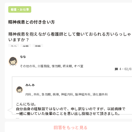
看護・お仕事
精神疾患との付き合い方
精神疾患を抱えながら看護師として働いておられる方いらっしゃ
いますか？

4年目看護師です。

うつ
休職
復職
私は、社交不安障害、抑うつ、パニック発作があります。

最初は急性期病院で働いていましたが、昨年特養へ転職しまし
なな
た。

その他の科, 介護施設, 慢性期, 終末期, オペ室
4
・
02/0
正社員として働いていますが、今は症状が強く出て休職中です。

今の職場はそれなりに気に入っているので、症状が落ち着けば復
みんみ
帰予定です。

内科, 外科, 急性期, 病棟, 神経内科, 脳神経外科, 消化器外科
責任感が強く完璧主義、常に何か出来できないのではないか、い
こんにちは。

つかミスをするのではないかと不安を感じたり、職場に着くと普
自分自身の経験談ではないので、申し訳ないのですが、以前病棟で
段の自分(どちらかというとテンション低め)とは真逆のキャラ(い
一緒に働いていた後輩のことを思い出し投稿させて頂きました。

つも元気でニコニコ)に切り替えてしまう。

2次救急の急性期病院の病棟で働いています。

回答をもっと見る
5年ほど前のことですが、1年次下の後輩が適応障害の診断で休職し
こういったことが少しずつ自分の中で負担となり積み重なって、