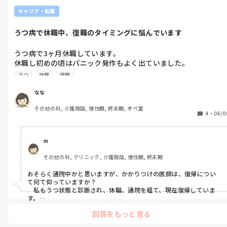
ね。
キャリア・転職
このままではいけない、変わりたいです

何か考え方のアドバイスや、療養中の過ごし方についてアドバイ
うつ病で休職中、復職のタイミングに悩んでいます
うつ病で3ヶ月休職しています。

休職し初めの頃はパニック発作もよく出ていました。

そして、とにかく薬を飲んでご飯を一口でも食べて寝るという感
うつ
休職
復職
じの生活をしていました。しかし眠れないことが多かったです。

なな
休職2ヶ月目になると逆で、眠気が強くて寝てばかり。お腹が減
その他の科, 介護施設, 慢性期, 終末期, オペ室
ったら何か食べる。夕方ごろになり、ようやく思考が回ってきた
4
・
04/0
と思ったら希死念慮と戦っていました。

今は休職3ヶ月目です。まだまだ寝てる時間が多いですが、ぼー
m
っとしながらも外出したりもできるようになってきました。

その他の科, クリニック, 介護施設, 慢性期, 終末期
ただ、外出した後はぐったりしてしまうので復職はまだ早いのか
もしれないと思っています。

おそらく通院中かと思いますが、かかりつけの医師は、復帰につい
て何て仰っていますか？

私の職場は3ヶ月休職して復帰できなければ退職になります。

　私もうつ状態と診断され、休職、通院を経て、現在復帰していま
パートでの復職も考えてはいますが、パートで働くよりも、傷病
す。

　私は早く復帰しないと社会に戻れなくなる！私、社不じゃん！っ
手当を貰い続けていた方が収入が多いです…

回答をもっと見る
てすごく気持ちが焦って、医師に復帰したいと言いましたが、今無理
をしたら繰り返してしまうから、まだ休まないとダメだとすぐに許
母(他府県にいます)からは、仕事をしていない罪悪感や、人との