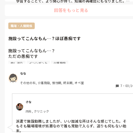
学習することで、より関心が持て、知識の再確認にもなりました。

的を外れたコメントかもしれませんが、ご参考になれば幸いです。
回答をもっと見る
職場・人間関係
施設ってこんなもん…？ほぼ愚痴です
施設ってこんなもん…？

ただの愚痴です

申し送り
インシデント
介護施設
今年から特養で働きはじめたのですが、仕事の引き継ぎが何にも
ないというか、決まり事がふわふわしてるというか、、

なな
その他の科, 介護施設, 慢性期, 終末期, オペ室
初めてユニットに行く時は一応先輩と一緒に行くのですが、とり
7
・
03/1
あえずその日の業務を教えてもらえるだけです。

2週間に一回この処置があるとか、頓服を使う時はどうやって介
護士に申し送るのか、浣腸の後はトイレ誘導までするのか、物品
さな
が無くなる時はどれぐらい前に誰に伝えるのか

内科, クリニック
といったことは教えてもらえません、、先輩といってもほとんど
が入職して1年未満なので、そもそも知らなかったりするのかも
派遣で施設勤務しましたが、いい加減な所はそんな感じでした。そ
しれませんし、わたしが気にしすぎてるのかもしれませんが、、

もそも職場環境が劣悪なので誰も常勤で入らず、送りも何もない始
末。
