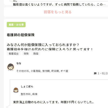
た。

難易度は高くないようですが、ずっと病院で勤務していたら、この
資格の勉強をしても初めて聞く言葉がたくさんあると思います。私は
回答をもっと見る
特に法律を覚えるのが難しかったです。

私も手当があると聞いて早めに取りました。
看護・お仕事
看護師の賠償保険
みなさん何か賠償保険に入っておられますか？

看護協会を抜ける代わりに保険に入ろうと思ってます！
看護協会
保険
施設
なな
その他の科, 介護施設, 慢性期, 終末期, オペ室
2
・
02/2
しょこぼん
整形外科, 病棟
東京海上日動のものに入ってます。年間3千円くらいでした。