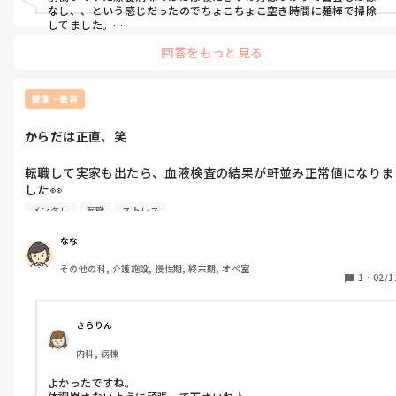
なし、、という感じだったのでちょこちょこ空き時間に麺棒で掃除
してました。

今働いてる老人ホームでは歴の長いナースさんが処置用のピンセッ
回答をもっと見る
トで大物を次々取ってました。かなり詰まっている方はピンセット
の方が取りやすいみたいです。

奥にあるのは無理せず手前で引っ張れるやつだけ取るようにしてる
と言ってました。
健康・美容
からだは正直、笑
転職して実家も出たら、血液検査の結果が軒並み正常値になりま
した👀

ストレスの影響ってすごいですね、、笑

メンタル
転職
ストレス
このまま維持できるように頑張ります💪
なな
その他の科, 介護施設, 慢性期, 終末期, オペ室
1
・
02/1
さらりん
内科, 病棟
よかったですね。
