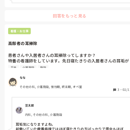
回答をもっと見る
看護・お仕事
高齢者の耳掃除
患者さんや入居者さんの耳掃除ってしますか？

特養の看護師をしています。先日寝たきりの入居者さんの耳垢が
溜まっていることに気がつきました。

手技
介護施設
施設
看護業務に耳かきが含まれるのかわかりませんが、皆様されたこ
なな
とありますか？

その他の科, 介護施設, 慢性期, 終末期, オペ室
今までする機会がなかったので少し不安なのですが、気をつける
3
・
02/1
ことがあったら教えて欲しいです…！
豆太郎
内科, その他の科, 介護施設
耳垢気になりますよね。

前働いていた療養病棟ではほぼ寝たきりの方ばっかりで面会もほぼ