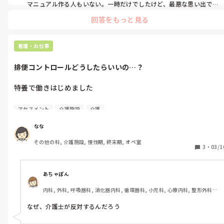
介護士さんから「この曜日は○○の処置されてます」「頓服はこ
マニュアル作る人もいない。一時だけでしたけど、最悪な思い出です
笑

のように申し送って欲しいです」と教えてもらう時もあります。

回答をもっと見る
そこにはバイトか何かで入ったんでしょうか？
特に困るのが書類です

事務などから回ってきた書類をどのように処理するのか誰も知ら
看護・お仕事
ないのです。

内容確認してもそれをどうしたらいいかわからないのです

排便コントロールどうしたらいいの…？
インシデントレポートも介護士さん達と事務所の人(ケアマネと
か)で書き方の認識が違うみたいで、なんでそこ決まってないの
特養で働きはじめました

って思うことがたくさんあります

オムツじゃない方の排便コントロールってどのようにされていま
わたしは病院経験しかないのですが、施設ってどこもこういう感
アセスメント
介護施設
介護
すか？

じなんでしょうか
介護士さんが排便状況を記録してくださっているのですが、本人
なな
からの申告がなければ排便があっても記録上排便なかったことに
その他の科, 介護施設, 慢性期, 終末期, オペ室
なってしまうし、本人に聞いても'出てない'と話され気付けば5
3
・
03/1
出てないなんてこともあります、、

処方されている下剤を使おうとすると、介護士さんから反対の声
あちゃぽん
があがります、、

内科, 外科, 呼吸器科, 消化器内科, 循環器科, 小児科, 心療内科, 整形外科, 
便出てるかもしれないのに薬を飲ませるなんて…！といった感じ
産科・婦人科, 耳鼻咽喉科, 皮膚科, 泌尿器科, リハビリ科, 総合診療科, 救
です。

急科, 超急性期, ICU, CCU, HCU, その他の科, ママナース, 外来, 神経内科, 
なぜ、介護士が反対するんだろう
脳神経外科, NICU, 消化器外科, 一般病院, 慢性期, 回復期, 終末期, オペ室, 
透析, 検診・健診
腸蠕動音問題なくて、腹壁ソフト、自覚症状なし、食事10割摂