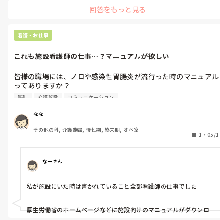
回答をもっと見る
看護・お仕事
これも施設看護師の仕事…？マニュアルが欲しい
皆様の職場には、ノロや感染性胃腸炎が流行った時のマニュアル
ってありますか？

嘔吐
介護施設
コミュニケーション
高齢者施設で働き始めたのですが、感染対策へのマニュアルが薄
いというか穴だらけというか、感染！つまり医療！医務室で全部
なな
決めて！という感じで…

その他の科, 介護施設, 慢性期, 終末期, オペ室
1
・
05/1
例えば:

嘔吐と下痢の利用者様がいます

発症者は居室隔離  清潔操作　

なーさん
同じフロアにいる元気な人もみんな居室対応

ガウン、手袋、次亜塩素酸のスプレー準備

私が施設にいた時は書かれていること全部看護師の仕事でした

汚染物の廃棄方法

ここまでは既存のマニュアル通りで行えます

厚生労働省のホームページなどに施設向けのマニュアルがダウンロ
このあと問題なのが

ードできるようになっていますし、
