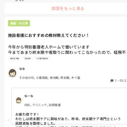
拒否する人には無理にしません。
回答をもっと見る
看護・お仕事
施設看護におすすめの教材教えてください！
今年から特別養護老人ホームで働いています

今まであまり終末期や看取りに関わってこなかったので、経験不
足や知識不足を痛感しています…！

終末期
研修
介護施設
施設で働く上でおすすめの教材等ありますでしょうか？

なな
ご存知の方いらっしゃいましたら教えてください！🙇‍♀️
その他の科, 介護施設, 慢性期, 終末期, オペ室
1
・
03/2
なーな
内科, クリニック, 訪問看護
お疲れ様です！

わたしは終末期ケアに興味があり、昨年、終末期ケア専門士という
民間資格を取得しました。
