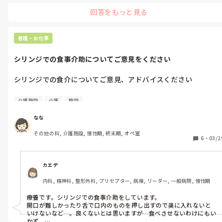
①ガウン手袋はどこで着てどこで脱ぐのか

ゾーニングの仕方などもコロナの頃にでてましたので、

回答をもっと見る
参照されてマニュアル化したらいいと思います

②隔離はいつまでなのか

③職員に感染者が出た場合どう対応するのか、

施設は

④面会は許可するのか

看護師以外が医療職じゃないので

看護・お仕事
⑤職員の各フロアへの行き来はしても良いのか(看護師、栄養士
医務室で決めて！

調理師、掃除)

シリンジでの食事介助についてご意見をください
⑥決まったことは誰が全体的に通知するのか

シリンジでの食介についてご意見、アドバイスください

看護師として主に関与できるのは①②だと思うのですが、他のこ
とも全て看護師任せという感じです…

特養で働いています。

介護施設
介護
施設
入院されていた入居者さんが退院して施設に戻ってこられること
皆様の職場ではどのように対応されていますか？
になったのですが、開口することが難しく、スプーンが口に入ら
なな
ないためシリンジで介助されているそうです。

その他の科, 介護施設, 慢性期, 終末期, オペ室
本人が食べたくないと拒否していると言うよりは、スプーンの大
6
・
03/2
きさまで口を開けられないようです

施設でも前例はあるようなのですが、シリンジでの食事介助って
カエデ
されていること多いのでしょうか？

内科, 精神科, 整形外科, プリセプター, 病棟, リーダー, 一般病院, 慢性期
シリンジは倫理的にダメだと教わったのでもやもやしていま
す、、
療養です。シリンジでの食事介助をしています。

開口が難しかったり舌で口内のものを押し出すので奥に入れないと
いけないなど…。良くないとは思いますが…食べさせないわけにもい
かず。
