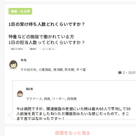
ました。

休職せざるを得なくなったと思っています。

2年ほど休職した後、正社員ではなくパートで、日勤のみ、週4日時
短の働き方で復帰されていました。

看護・お仕事
上司からはパートも勧められましたが、独身でパートの方ってい
また以前いた病棟ではなく、地域包括ケアの病棟での復帰でした。

らっしゃるのでしょうか？

1日の受け持ち人数どれくらいですか？
独身だから正社員でなくてはいけないということはないと思います。

その方に合った働き方で心身ともに健康に働けることが1番大切だと
長々と書いて申し訳ございません。

個人的には思っています。

特養などの施設で働かれている方

これからもできるだけ看護師として働いていたいとは思っていま
1日の担当人数ってどれくらいですか？

す。

無理せずご自身のペースでご自身の働きやすい働き方が見つかるこ
私が働いているところはユニット型で、少し前に職員が減っちゃ
何かアドバイスや経験談などいただけないでしょうか。
とをお祈りしております！
受け持ち
施設
メンタル
ったので最低でも40人、多いと60人の入居者さんの担当になり
す。

なな
その他の科, 介護施設, 慢性期, 終末期, オペ室
正直40人で精一杯です…

2
・
10/0
皆さんのところはいかがですか？
NUN
ママナース, 病棟, リーダー, 回復期
今は病院ですが、関連施設の老健にいた時は最大60人で平均して50
人前後を見てましたね💦ただ機能別みたいな感じだったので、そこ
まで苦ではなかったです〜！
回答をもっと見る