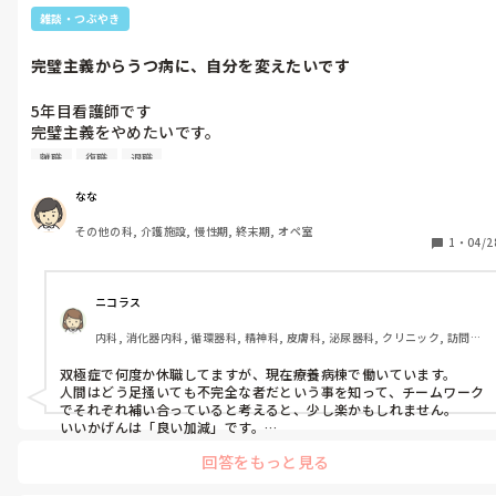
雑談・つぶやき
完璧主義からうつ病に、自分を変えたいです
5年目看護師です

完璧主義をやめたいです。

どんなに人から褒められても、ミスなく仕事を終わらせても、全
離職
復職
退職
然満足できなくて、、

もっとできるはずだとか、今日うまく行ったのはたまたまだ、他
なな
の人もこれぐらい当たり前にやってるんだからもっとできるよう
その他の科, 介護施設, 慢性期, 終末期, オペ室
にならないと、という考えが働いてしまいます。

1
・
04/2
完璧主義などが影響してうつ病になり、休職期間満了で退職しま
した。

ニコラス
内科, 消化器内科, 循環器科, 精神科, 皮膚科, 泌尿器科, クリニック, 訪問看
誰かに相談すると、そんなに頑張らなくていい、8割できたらい
護, 介護施設, 老健施設, オペ室, 小規模多機能
いんだよ、まぁいっかって思うといいよ

双極症で何度か休職してますが、現在療養病棟で働いています。

といったアドバイスをもらうことがよくあります。

人間はどう足掻いても不完全な者だという事を知って、チームワーク
その通りだと思う反面、人の命を預かっているのに8割でいいわ
でそれぞれ補い合っていると考えると、少し楽かもしれません。

けがない、まぁいっかでいいわけがないと感じてしまいます。

いいかげんは「良い加減」です。

自分に余白を作る意識を持てるといいですね。

回答をもっと見る
あなたは楽しんでいいんです。

今は働ける状態ではないのでしばらくは療養に専念しますが、完
休むことも前進です。楽しい事が芽吹く花のように増えたらいいです
璧主義をなんとかしないとまた同じことの繰り返しです…
