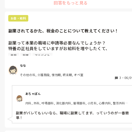
回答をもっと見る
多かったので相談員さんなどとの連携をはかっていました。正直、
施設の方針や上長の考え方によるところが大きいので入ってみない
と分からないことが多いと思います。本当に施設によって様々です。
お金・給料
副業されてるかた、税金のことについて教えてください！
副業って本業の職場に申請等必要なんでしょうか？

特養の正社員をしていますがお給料を増やしたくて、

副業として単発バイトをしようと考えています

単発
副業
アルバイト
入れたとしても月1回か2回です

なな
確定申告や住民税など皆様どのようにされているのでしょうか？

その他の科, 介護施設, 慢性期, 終末期, オペ室
調べれば調べるほどわからなくなってきました、、

3
・
06/0
差し支えなければどのようにして副業探されたかも教えていただ
きたいです。
あちゃぽん
内科, 外科, 呼吸器科, 消化器内科, 循環器科, 小児科, 心療内科, 整形外科, 
産科・婦人科, 耳鼻咽喉科, 皮膚科, 泌尿器科, リハビリ科, 総合診療科, 救
急科, 超急性期, ICU, CCU, HCU, その他の科, ママナース, 外来, 神経内科, 
副業がバレてもいいなら、職場に副業してます、っていうのが一番簡
脳神経外科, NICU, 消化器外科, 一般病院, 慢性期, 回復期, 終末期, オペ室, 
単！
透析, 検診・健診