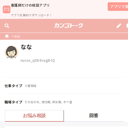
看護師
だけの相談アプリ
アプリで
アプリを無料でダウンロード！
なな
なな
nurse_qDb9vagBtQ
仕事タイプ
介護施設
職場タイプ
その他の科, 慢性期, 終末期, オペ室
お悩み相談
回答