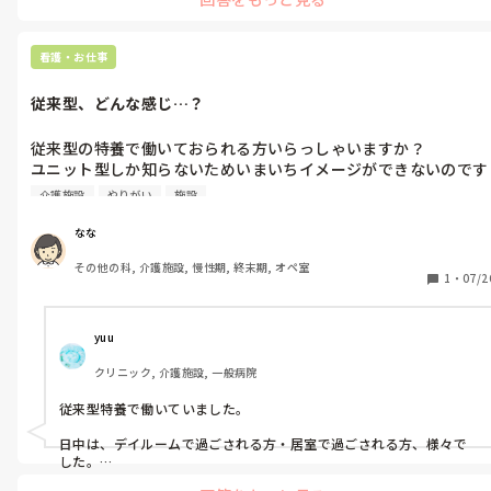
看護・お仕事
従来型、どんな感じ…？
従来型の特養で働いておられる方いらっしゃいますか？

ユニット型しか知らないためいまいちイメージができないのです
が、従来型の場合入居者さんは日中どこで過ごされるのでしょう
介護施設
やりがい
施設
か？

従来型ならではのメリットを感じることがあれば教えていただき
なな
たいです🙇‍♀️
その他の科, 介護施設, 慢性期, 終末期, オペ室
1
・
07/2
yuu
クリニック, 介護施設, 一般病院
従来型特養で働いていました。

日中は、デイルームで過ごされる方・居室で過ごされる方、様々で
した。

利用者の状態（転倒リスクが高かったり、目が離せない方はデイル