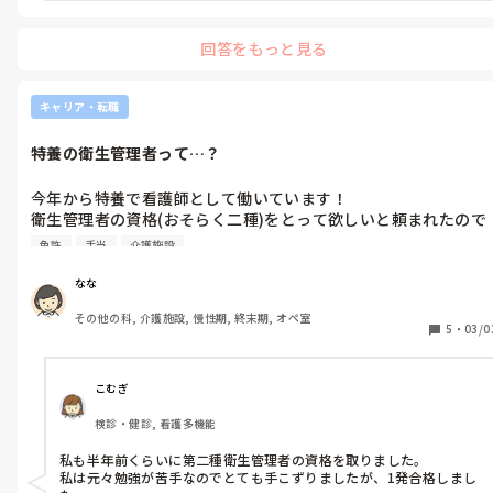
取　といった様子でした

回答をもっと見る
どうしたらいいんでしょうか、、
キャリア・転職
特養の衛生管理者って…？
今年から特養で看護師として働いています！

衛生管理者の資格(おそらく二種)をとって欲しいと頼まれたので
すが、難易度は高いのでしょうか？

免許
手当
介護施設
手当は月5,000円ほどいただけるそうです

なな
実際に特養で衛生管理者の義務もされている方いらっしゃったら
その他の科, 介護施設, 慢性期, 終末期, オペ室
資格の難易度や業務内容教えてもらいたいです…🙇‍♀️
5
・
03/0
こむぎ
検診・健診, 看護多機能
私も半年前くらいに第二種衛生管理者の資格を取りました。

私は元々勉強が苦手なのでとても手こずりましたが、1発合格しまし