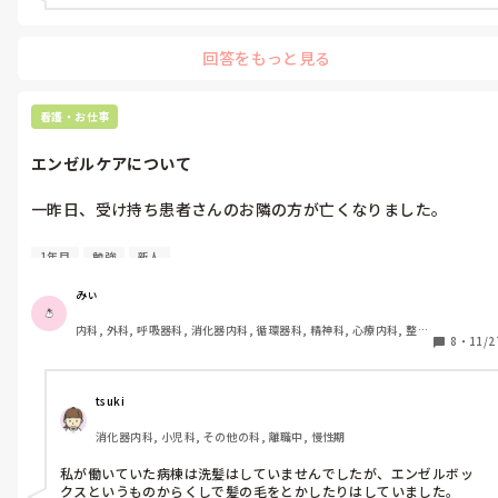
嫌わない要素がないんです。なんかもう呆れちゃって。来週国試
なんです私。来週末本番控えてる学生にわざわざ文句言うの凄く
回答をもっと見る
ないですか。多分自分を正当化したいんだろうけど無理だろって
思ってます。やってることがパワハラすぎるので……

看護・お仕事
気にすることじゃないのはわかってるんですけど、自分の性格が
嫌な気持ちがずっと残りやすいので愚痴りましたすみません。
エンゼルケアについて
一昨日、受け持ち患者さんのお隣の方が亡くなりました。

エンゼルケアを初めて見たのですが、ペットシートのような物の
1年目
勉強
新人
上で陰洗ボトルを使って洗髪をして、陰部はボディーソープ持っ
てくるの忘れたからとシャンプーで洗っていました。死化粧品が
みぃ
病棟になく他の病棟に取りに行ったりとタイムロスもありまし
内科, 外科, 呼吸器科, 消化器内科, 循環器科, 精神科, 心療内科, 整形
た。

8
・
11/2
外科, 産科・婦人科, 耳鼻咽喉科, 皮膚科, 泌尿器科, リハビリ科, 救
急科, 急性期, 超急性期, ICU, 新人ナース, 病棟, 神経内科, 脳神経外
どこの病院もこんなに酷いのでしょうか。エンゼルケアといいま
科, 消化器外科, 一般病院, 慢性期, 回復期, 終末期, オペ室, 透析
すが、エンゼル要素皆無でした。朝も看護師が「夜にしななかっ
tsuki
たのかぁ昼に亡くなるかな…めんどくさ…」と言っていて、業務
消化器内科, 小児科, その他の科, 離職中, 慢性期
の負担が大きいのをわかっている反面倫理的にどうなのかなと思
ってしまいました。
私が働いていた病棟は洗髪はしていませんでしたが、エンゼルボッ
クスというものからくしで髪の毛をとかしたりはしていました。
