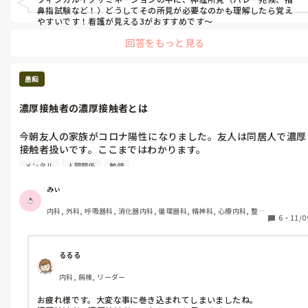
・拘縮、片麻痺、尖足、褥瘡、下肢深部静脈血栓症の予防方法と
鼻指試験など！）どうしてその所見が必要なのかも理解したら覚え
その対応方法、悪化防止の方法など

やすいです！看護が見える3がおすすめです〜
・口腔内吸引方法、留意点、手順の根拠

回答をもっと見る
・シリンジポンプ、輸液ポンプで点滴している際の寝衣交換の方
愚痴
濃厚接触者の濃厚接触者とは
今朝友人の家族がコロナ陽性になりました。友人は同居人で濃厚
接触者扱いです。ここまではわかります。

メンタル
人間関係
勉強
昨日私はその友人と10分程席を隣にして小声でマスクして話した
あと、何も話していません。

みぃ
内科, 外科, 呼吸器科, 消化器内科, 循環器科, 精神科, 心療内科, 整形
でも濃厚接触者の濃厚接触者だからと家に強制的に帰されまし
6
・
11/0
外科, 産科・婦人科, 耳鼻咽喉科, 皮膚科, 泌尿器科, リハビリ科, 救
た。5日間休めと言われました。

急科, 急性期, 超急性期, ICU, 新人ナース, 病棟, 神経内科, 脳神経外
科, 消化器外科, 一般病院, 慢性期, 回復期, 終末期, オペ室, 透析
濃厚接触者の濃厚接触者なんてあるんでしょうか？聞いたことも
るるる
ないし調べても出てきません。

内科, 病棟, リーダー
10分ほど話したのは事実だけど15分以上も話していないしマス
お疲れ様です。大変な事に巻き込まれてしまいましたね。

していたと言っても、「マスクは感染防護ではないしフェイスシ