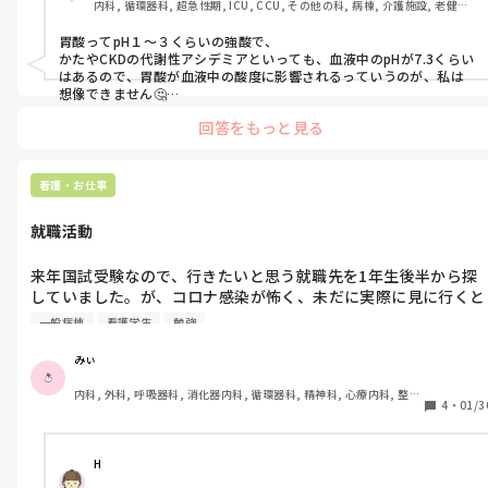
内科, 循環器科, 超急性期, ICU, CCU, その他の科, 病棟, 介護施設, 老健施
pipはアメリカの学者が、CKDのリスクが高くなることを論じて
設, 離職中, 保健師, リーダー, 一般病院, 大学病院, 派遣
いて、日本腎臓学会も処方は考えてみたいにいってて。

胃酸ってpH１〜３くらいの強酸で、

かたやCKDの代謝性アシデミアといっても、血液中のpHが7.3くらい
CKD悪化？に繋がる可能性が高い薬をわざわざ処方する理由もよ
はあるので、胃酸が血液中の酸度に影響されるっていうのが、私は
く分かりませんし、胃酸分泌抑制薬を使う理由が酸性に傾くから
想像できません🤔

であってるかもわかりません。

回答をもっと見る
それよりも、CKDあるくらいの人だから単純に基礎疾患が多くて、内
服が多いからPPI処方されているのかな？と思いました。🤔
お時間ある方メッセージお願いします。
看護・お仕事
就職活動
来年国試受験なので、行きたいと思う就職先を1年生後半から探
していました。が、コロナ感染が怖く、未だに実際に見に行くと
いうことをできていません。絶対に見に行って目で見て体感した
一般病棟
看護学生
勉強
方がいいのはわかっているのですが、普段学校があり休みの日に
しか行けず、休日は人出が増えてて…コロナ禍で就職活動した方
みぃ
いましたら、どのように決めたか教えて頂きたいです。やはり感
内科, 外科, 呼吸器科, 消化器内科, 循環器科, 精神科, 心療内科, 整形
染対策徹底して行った方がいいのでしょうか。感染リスクよりも
4
・
01/3
外科, 産科・婦人科, 耳鼻咽喉科, 皮膚科, 泌尿器科, リハビリ科, 救
自分の将来優先なのか…最近学校でコロナ感染者が出ているのに
急科, 急性期, 超急性期, ICU, 新人ナース, 病棟, 神経内科, 脳神経外
も関わらず病院実習は行うと先生たちが息巻いていて、感染する
科, 消化器外科, 一般病院, 慢性期, 回復期, 終末期, オペ室, 透析
ことよりも勉学を優先した方がいいのかよくわからなくなって来
H
てしまいました。曖昧な質問ですみません。些細なことでも、就