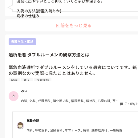
国試に出やすいところ抑えていくと学びが深まる。

外科, 一般病院, 大学病院, 慢性期, 終末期, オペ室
ここ知っとくといいよ！など教えて頂きたいです。よろしくお願
入院の方法(措置入院とか)

いしますm(*_ _)m

病棟の仕組み

とか。

回答をもっと見る
実際に国試の問題解く時によく病棟の構造思い出して関連付けてた
の思い出します。
看護学生・国試
透析患者 ダブルルーメンの観察方法とは
緊急血液透析でダブルルーメンをしている患者についてです。紙
の事例なので実際に見たことはありません。

勉強
新人
正看護師
写真と資料やサイトでダブルルーメンがどういう物なのかは知り
ました。

みぃ
内科, 外科, 呼吸器科, 消化器内科, 循環器科, 精神科, 心療内科, 整形
観察なのですが、感染リスクが非常に高いのと脱血の確認をする
7
・
09/1
外科, 産科・婦人科, 耳鼻咽喉科, 皮膚科, 泌尿器科, リハビリ科, 救
ことが大切だと知りました。

急科, 急性期, 超急性期, ICU, 新人ナース, 病棟, 神経内科, 脳神経外
科, 消化器外科, 一般病院, 慢性期, 回復期, 終末期, オペ室, 透析
感染の観察項目は一般的な発赤や腫脹、疼痛などを見ると思うの
堂島の龍
ですが、感染と脱血確認以外の観察でダブルルーメンならではで
内科, 呼吸器科, 泌尿器科, ママナース, 病棟, 脳神経外科, 一般病院
必要なものはありますでしょうか？
