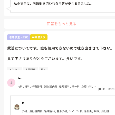
私の場合は、看護観を問われる内容が多くありました。
回答をもっと見る
看護学生・国試
👑殿堂入り
就活についてです。誰も信用できないので吐き出させて下さい。
見て下さりありがとうございます。長いです。

①グループ系列の専門学校に行っています。

メンタル
人間関係
新人
②絶対に内部の病院に行かなければいけない奨学金を借りずに頑
張って3年生になったところです。外部の受験を考えていること
みぃ
は1年生の時から担任･就職担当の事務に伝えていました。

内科, 外科, 呼吸器科, 消化器内科, 循環器科, 精神科, 心療内科, 整
③現在、内部(グループ系列)のA病院、外部のB病院を志望してい
31
・
09/0
形外科, 産科・婦人科, 耳鼻咽喉科, 皮膚科, 泌尿器科, リハビリ科, 
ます。第1志望はB病院です。

救急科, 急性期, 超急性期, ICU, 新人ナース, 病棟, 神経内科, 脳神
経外科, 消化器外科, 一般病院, 慢性期, 回復期, 終末期, オペ室, 透
析
①-③を前提として読んで頂きたいです。

M
外科, 消化器内科, 循環器科, 整形外科, リハビリ科, 急性期, 病棟, 消化器外
インターンシップに行ってから何処に就職したいのか決めたいと
科