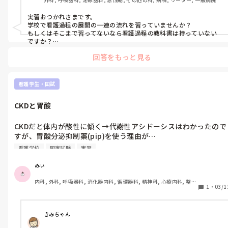
②これらのことから目標は達成できた/できていないと考える。

終末期
③今後〜(継続とか終了したとか)をしていく。
実習おつかれさまです。

学校で看護過程の展開の一連の流れを習っていませんか？

もしくはそこまで習ってないなら看護過程の教科書は持っていない
ですか？

基本的な評価の方法、書き方はまずは教科書をの中から探して読ん
回答をもっと見る
でみてください！

どのような介入をしたかについては観察項目や看護計画で詳しく記
載してるはずなので2番と3番が評価の部分では主になってくると思
います。

看護学生・国試
目標達成できなければ計画の修正などが必要だと思います。

とりあえず自分の思うのに記録してみて、

CKDと胃酸
詳しくは実習指導の教員に教えてもらうのがベストだと思います😊

分かりにくかったらすみません、、

実習ファイトです✊🏻
CKDだと体内が酸性に傾く→代謝性アシドーシスはわかったので
すが、胃酸分泌抑制薬(pip)を使う理由が…

看護学校
国家試験
実習
腎機能の低下・ろ過機能の低下により酸の排泄ができなくなり、
体内に蓄積され、弱アルカリ性が酸性に傾き、胃酸のphがより
みぃ
く酸性に傾いてしまい胃痛・胸焼けなどの症状がでないように、
内科, 外科, 呼吸器科, 消化器内科, 循環器科, 精神科, 心療内科, 整形
pipを内服する。

1
・
03/1
外科, 産科・婦人科, 耳鼻咽喉科, 皮膚科, 泌尿器科, リハビリ科, 救
急科, 急性期, 超急性期, ICU, 新人ナース, 病棟, 神経内科, 脳神経外
であっていますでしょうか。ペーパー事例です。CKD・脂質異常
科, 消化器外科, 一般病院, 慢性期, 回復期, 終末期, オペ室, 透析
症・高血圧です。

きみちゃん