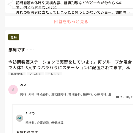
とを知りました。実際は上手くいかず指導者にやってもらって一
機能, 助産師
訪問看護の体制や規模内容、組織形態などがどーかが分からんの
瞬で開きました。その後の振り返りで「拘縮あるのは知ってるよ
で、何とも言えないけど。

ね？なんで調べてこなかったの？」と言われたので前述した学習
外れの指導者に当たってしまったと思うしかないでショー。訪問看
護は外部からの指摘を受ける事も少なく、自分のやり方が正しい、
内容を伝えると「いやそれ違うから。だって開かなかったじゃ
回答をもっと見る
自己満足的なとこもあり、要は利用者がどうか？その利用者にあっ
ん。私がやったら一瞬であいたけど。最終日なのに残念だね。」
たやり方か？家族に答えるやり方か、等が、利用期間で養われて来
と言われました。

るんで、教科書通りに行かない事も多々ありよ！利用者にとってが
なんぼの世界。臨床現場とは違うとこやね。

愚痴
私は学生です。学生の立場に甘えてる訳ではありませんが、経験
実習生を鼻から見下してるのは指導者失格でしょ❗なぜ選ばれたか、
値がコロナ禍のこともあり非常に低いです。その中でも一生懸命
やる人がいなかったかと思うしかない。回りが見えなくなるとそう
愚痴です……
なる人はいるもの。

実習に行きました。

お母さんも同じよーに思ってないかな？現場との差は有るもの。

あなた自身がそー言う看護師にならないよーにすれば良いと思いま
今訪問看護ステーションで実習をしています。何グループか混合
拘縮患者さんの手を開ける、肘関節を伸展させることはすぐにで
すよ。世の中色んな看護師がいますから、選べない患者さんにとっ
で大体2-3人ずつバラバラにステーションに配置されてます。私
きるのが当たり前なのでしょうか？優先順位の判断は学生の内に
てどーあるべきか、ではないでショーかね～。

のところは地元で怖いで有名な訪看ステーションで2人きりで実
完璧にできるのが普通ですか？

良いとこを吸収して、私はこうありたいって思いながら学んで行って
看護学生
メンタル
ストレス
習しています。

下さいね‼️

現場でお待ちしております❗

昔は当たり前に経験できたことが今の学生はできないことをわか
みぃ
まっ、参考程度に。
何が怖いんだろうって思っていましたが、かなり厳しい指導でし
っていらっしゃらないのか、私が知らないだけでできて当たり前
内科, 外科, 呼吸器科, 消化器内科, 循環器科, 精神科, 心療内科, 整形
た。勿論、言われてることは全て的確なアドバイスなんです。で
のことなのか…疑問に思いました。

2
・
10/2
外科, 産科・婦人科, 耳鼻咽喉科, 皮膚科, 泌尿器科, リハビリ科, 救
も言い方キツくないかなって……w

急科, 急性期, 超急性期, ICU, 新人ナース, 病棟, 神経内科, 脳神経外
科, 消化器外科, 一般病院, 慢性期, 回復期, 終末期, オペ室, 透析
皆さんはどう思いますか？最終学年の学生に求めるレベルってど
他のステーションでは1日多くて3件ですが私のところは4-5件同
のくらいなのでしょうか。

たけの
行訪問します。前々日までに全ての療養者さんの情報収集を満遍
精神科, 介護施設, 老健施設
なくして調べあげなければいけないので正直かなりしんどいで
完璧じゃなくてもいい、三角でいいから振り返りをちゃんとしな
す。寝れてませんし。

さいと今まで教わってその通りにしてきたのに今回いきなりレベ
お疲れ様です。
