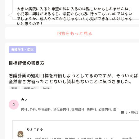
私の人生のことだから私が決めたいです。推薦されようがされま
いがB病院を受けることは決めていました。なのに推薦されたこ
大きい病院に入ると希望の科に入るのは難しいかもしれませんね、
とで申請を通す気はないとはっきり言われました。

小児等に興味があるなら、最初から小児に行ってもいいのではない
でしょうか、成人やってからじゃないと小児ができないわけじゃな
いと思うので！
どうしたらいいんでしょうか。諦めた方がいいんでしょうか。

回答をもっと見る
就職担当の事務に相談したら、「1年だけAで働いてその後Bいっ
たら？」と私の経歴に傷がつくことがわかっているのに他人事扱
いです。本当に酷い…

看護学生・国試
B病院は諦めたくありません。ていうか受かる可能性低いです。
目標評価の書き方
倍率高いので。絶対に行ける可能性が低いのになぜか裏で手を回
されました。

看護計画の短期目標を評価しようとしてるのですが、そういえば
全然書き方習ったことないし資料もないことに気づきました。

どうしたら話が通じると思いますか？なんかもう疲れちゃって。

実習
看護学生
勉強
書き方なんですけど、色々調べた結果下記の書き方でいいのか
ここまで読んでくださりありがとうございました。客観的に見る
な？と思っています。大丈夫だと思いますか…？

みぃ
ことがもう出来なくなってしまっているので第三者の目線でご意
見頂きたいです。お時間あったらコメントお願いします。
内科, 外科, 呼吸器科, 消化器内科, 循環器科, 精神科, 心療内科, 整形
↓

5
・
06/1
外科, 産科・婦人科, 耳鼻咽喉科, 皮膚科, 泌尿器科, リハビリ科, 救
急科, 急性期, 超急性期, ICU, 新人ナース, 病棟, 神経内科, 脳神経外
①目標達成のために〇月〇日〜をして〜になったため、△月△
科, 消化器外科, 一般病院, 慢性期, 回復期, 終末期, オペ室, 透析
日〜という介入をして〜になり、‪✕‬月×日〜という介入をして、
ちょこまる
結果〜〜になった。

外科, 呼吸器科, 泌尿器科, 急性期, その他の科, 病棟, リーダー, 一般病院, 