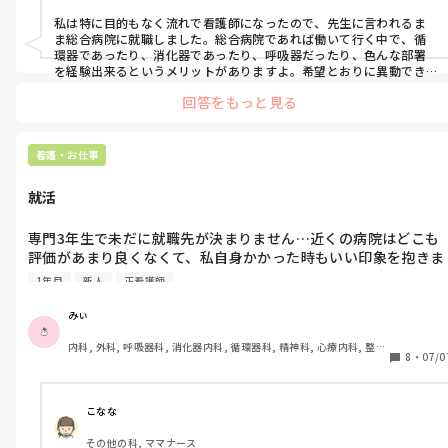
一応エスカレーター式で選べる病院は多いのですが、立地と評判
た。

私は特に目的もなく流れで看護師になったので、先生に言われるま
も最悪だし、実習で行ったら報連相ができていなくてインシデン
ま総合病院に就職しました。総合病院であれば働いて行く中で、循
トが毎回起きていました。そんなところ行きたくありません。

また、内部の試験は第1志望〜第3志望まで必ず書かなければいけ
環器であったり、消化器であったり、呼吸器だったり、色んな部署
を経験出来るというメリットがありますよ。希望とおりに異動でき
なく、第1志望に行ける可能性はかなり低いと毎年先輩から言わ
るとも限りませんが…参考にされてください。
慎重に選びすぎてまだ決まってないの本当にヤバいですよね。わ
れていました。

回答をもっと見る
かってるんですがやはりこの先の人生に関わる重要な分岐点と思
っているので慎重になってしまいます。とりあえず受験するだけ
なら尚更B病院は受けますって伝えた上で内部の試験をしたので
した方がいいのでしょうか……色々不安でぐるぐると悩んでしま
すが、絶対に内部に行かせたいと思ったのか、学年で私だけ推薦
看護・お仕事
っていて……

して確実にA病院に行ける事になりました。

就活
グループ系列じゃなくて外部に行きたい具体的な志望理由を来週
でも、そんなこと頼んでいません。B病院を受けることは何度も
担任に伝えないといけないのですが、その病院に特化してると思
お伝えしているのに…勝手に推薦されて、「推薦してあげてここ
専門3年生で未だに就職先が決まりません…近くの病院はどこも
っても割と他にもあったり……(奨学金制度や内外の研修など)

までやってあげてるのに外部受けるなんて有り得ないしそれって
評価があまり良くなくて、私自身かかった時もいい印象を抱きま
人としてどうなの？」と言われました。八方塞がり状態です。

せんでした。学校経由で入れる病院は立地も人間も最悪です…し
皆さんは志望理由を相手方に伝えるとき、どの視点で伝えました
1年目
新人
正看護師
かも興味ある分野が小児・母性なのですが、やはり先に成人期(
か？その病院にしかないものってどうやって見つけました？そも
私の学校では担任→校長の許可が降りないと必要書類の申請をす
年期)にある方の医療を学んでからじゃないといけないとは思っ
そもその病院にしかないものをみつけようとするから難しいので
みぃ
ることができません。申請が通っても貰えるまで１ヶ月かかりま
います。でもどこに行こうかなぁとか思ってたらもう7月:( ;˙꒳˙;)
しょうか…

す。

内科, 外科, 呼吸器科, 消化器内科, 循環器科, 精神科, 心療内科, 整形
とっても焦ってます。

8
・
07/0
外科, 産科・婦人科, 耳鼻咽喉科, 皮膚科, 泌尿器科, リハビリ科, 救
悩みすぎて疲れてしまいました。どなたかお時間ある方ご回答お
B病院の看護部長さんは、是非あなたに来て欲しいと言ってくだ
急科, 急性期, 超急性期, ICU, 新人ナース, 病棟, 神経内科, 脳神経外
先輩ナースの方々は就職先は卒業何か月前に決まりましたか？ま
科, 消化器外科, 一般病院, 慢性期, 回復期, 終末期, オペ室, 透析
願いします。
さっていて私も行きたいと思っています。

た、希望の科にストレートで行けましたでしょうか？参考までに
こなな
教えて頂きたいです。
その他の科, ママナース