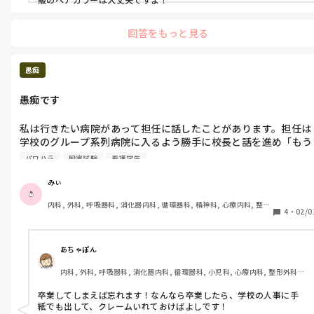
回答をもっと見る
愚痴
愚痴です
私は行きたい病院があって担任に話したことがあります。担任は
学校のグループ系列病院に入るよう勝手に校長と話を進め「もう
入れるようにしといたから」と言われてから担任への信用は無く
パワハラ
国家試験
看護学生
なりました。これが去年の出来事です。(結局押し進めて就職先
行きたい病院に決まりました)

みぃ
内科, 外科, 呼吸器科, 消化器内科, 循環器科, 精神科, 心療内科, 整形
正直、声を聞くだけでも大きなストレスを感じます。なるべく視
4
・
02/0
外科, 産科・婦人科, 耳鼻咽喉科, 皮膚科, 泌尿器科, リハビリ科, 救
界に入れたくないし聞きたくもない。

急科, 急性期, 超急性期, ICU, 新人ナース, 病棟, 神経内科, 脳神経外
科, 消化器外科, 一般病院, 慢性期, 回復期, 終末期, オペ室, 透析
なのに今日、よりによって狭い廊下で向かって歩いてきてて。早
あちゃぽん
く勉強したいので「こんにちは」と会釈をして急いで隣を通ろう
内科, 外科, 呼吸器科, 消化器内科, 循環器科, 小児科, 心療内科, 整形外科, 
としたら、仁王立ちして「あなたってホントに私の事苦手だよ
産科・婦人科, 耳鼻咽喉科, 皮膚科, 泌尿器科, リハビリ科, 総合診療科, 救
ね。顔に出てるよ。そんなに嫌い？なんで？」となぜか責められ
急科, 超急性期, ICU, CCU, HCU, その他の科, ママナース, 外来, 神経内科, 
卒業してしまえば忘れます！なんなら卒業したら、学校の人事に手
ました。

脳神経外科, NICU, 消化器外科, 一般病院, 慢性期, 回復期, 終末期, オペ室, 
紙でも出して、クレームいれておけばよしです！
透析, 検診・健診