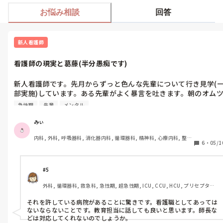
お悩み相談
回答
新人看護師
看護師の現実と葛藤(半分愚痴です)
新人看護師です。先月からずっと色んな先輩について行き見学(
部実施)しています。ある先輩がよく暴言を吐きます。朝のオム
交換時、水様便多量にあり、その患者さんの陰部にBaによる潰瘍
急性期
先輩
メンタル
があることや仙骨部に褥瘡があることを私は知っていたので、感
染リスクが高いし早く綺麗にしてあげないとと思いました。「染
みぃ
みていたいですよね早く気づけなくてすみません、今綺麗にしま
内科, 外科, 呼吸器科, 消化器内科, 循環器科, 精神科, 心療内科, 整形
すからね」と意識レベル低い方ですが声かけはしていました。し
6
・
05/1
外科, 産科・婦人科, 耳鼻咽喉科, 皮膚科, 泌尿器科, リハビリ科, 救
かしその先輩は、「あーマジかよめんどくせぇ。臭すぎ。」とい
急科, 急性期, 超急性期, ICU, 新人ナース, 病棟, 神経内科, 脳神経外
いながら、新しいオムツを当てた時水様便が出てきたのですが
科, 消化器外科, 一般病院, 慢性期, 回復期, 終末期, オペ室, 透析
「丁寧になんて拭かなくていいから早く蓋してオムツあてよ。」
#5
と雑に対応し強制終了しました。便は陰部についたままです。

外科, 循環器科, 救急科, 急性期, 超急性期, ICU, CCU, HCU, プリセプター, 
病棟, リーダー, 大学病院
急性期病棟のため時間に追われ忙しいのはわかりますし、学生の
それを許している病院があることに驚きです。看護職としてあっては
1:1の時とは違って後回しになることもわかるのですが、これは
ないならないことです。教育担当に話しても良いと思います。師長な
後回しにしては行けない事だし本人の前で言う言葉では無いと思
どは対応してくれないのでしょうか。