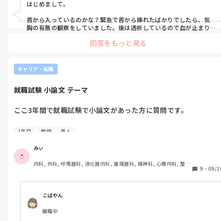
はじめまして。

実際に見たことがある方、ぜひ教えて頂きたいです。よろしくお
願いします。
首から入っているのかな？緊急で首から挿れたばかりでしたら、気
胸の有無の観察をしていました。後は透析しているので血が止まり
にくいと思いますので、きちんと止血されているか…とかですかね。

回答をもっと見る
透析室の先生の指示でバスキャスのルートからヘパリンを通すので
その時にコアグラの有無を観察していました。

あとは先生の指示でやむおえず採血、点滴をした時は、絶対に閉塞
キャリア・転職
しない様に注意していました。折れ曲がったり固定方法気をつけた
り…何かあったら透析出来なくなってしまうので…

就職試験 小論文 テーマ
紙の事例だと情報少ないのでアセスメント大変ですね。勉強大変だ
とは思いますが、頑張って下さいね。
ここ3年間で就職試験で小論文があった方に質問です。

テーマは何でしたか？参考までに教えて頂きたいです。

1年目
勉強
新人
色々調べたりはしているのですが、実際どんなテーマがでてたの
みぃ
か知りたいです。よろしくお願いします。
内科, 外科, 呼吸器科, 消化器内科, 循環器科, 精神科, 心療内科, 整形
9
・
09/1
外科, 産科・婦人科, 耳鼻咽喉科, 皮膚科, 泌尿器科, リハビリ科, 救
急科, 急性期, 超急性期, ICU, 新人ナース, 病棟, 神経内科, 脳神経外
科, 消化器外科, 一般病院, 慢性期, 回復期, 終末期, オペ室, 透析
こばやん
離職中