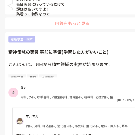
ルが変わった気がして……今の学校でしか実習に行ったことはも
毎日実習に行っているだけで

でも他のところは記録する時間をくれたり情報収集も最低限年齢
ちろんないので他のところはどうなのかも気になります。お時間
評価は高いですよ！

と疾患だけ知ってればあとは教えてくれるという神ステーション
訪看って特殊なので

ある時コメントお願いします。
雰囲気を掴むだけでも

なんです。ケアも入らせてくれます。

回答をもっと見る
大変ですよね😣

訪看実習で単位を落とされることって

他と比べるのは良くないとは思いますが、評価に関わるのに私の
なかなか無いので

ところだけ求められてるレベルがほかより高くて…看護学生に求
つらいと思いますが大丈夫だと

看護学生・国試
めるレベルとしては真っ当ですが他メンバーが明らかに楽なんで
思いますよ！

す。

応援しています！
精神領域の実習 事前に準備(学習した方がいいこと)
しかもよりによって今回訪問看護師の評価が最終評価に大きく影
こんばんは。明日から精神領域の実習が始まります。

響してきます。絶対評価低いです。しかも相方のお子さんが気管
支炎で発熱しちゃって1人きりで過ごしました。ストレスフルす
認知症病院の精神病棟に行く予定で、アルツハイマー型認知症と
ぎて疲れも取れないし毎日帰った瞬間寝る→2時から記録すると
看護学生
勉強
正看護師
統合失調症を併せ持つ方が多いようなのでこのふたつの疾患につ
いう生活を送っています。カンファも指導者と二人きりです。

いては調べました。

みぃ
逃げ出したい……😭
内科, 外科, 呼吸器科, 消化器内科, 循環器科, 精神科, 心療内科, 整形
あと向精神薬の副作用である錐体外路症状とか悪性症候群は何か
7
・
09/2
外科, 産科・婦人科, 耳鼻咽喉科, 皮膚科, 泌尿器科, リハビリ科, 救
とか、よく使う理論家や、ノルアドレナリン・セロトニン・ドパ
急科, 急性期, 超急性期, ICU, 新人ナース, 病棟, 神経内科, 脳神経外
ミンの関係性など。

科, 消化器外科, 一般病院, 慢性期, 回復期, 終末期, オペ室, 透析
マルマル
でも、精神科ならではで知っといた方がいいこと・覚えた方がい
内科, 外科, 呼吸器科, 消化器内科, 小児科, 整形外科, 産科・婦人科, 耳鼻咽
いことがまだまだ沢山あると思うんです。初めて精神疾患患者さ
喉科, 皮膚科, 泌尿器科, リハビリ科, 救急科, 急性期, 超急性期, ICU, CCU, 
んと関わるので不安です😇

HCU, プリセプター, 病棟, リーダー, 神経内科, 脳神経外科, GCU, 消化器