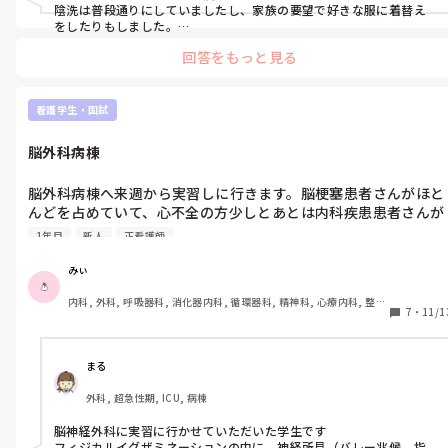
陰洗は普段通りにしていましたし、家族の要望で好きな服に着替え
をしたりもしました。

夜に死ななかったのかあ…は酷すぎますね。もし思っていたとしても
回答をもっと見る
口に出してはいけませんよね。
看護学生・国試
脳外科病棟
脳外科病棟へ来週から実習しに行きます。脳梗塞患者さんがほと
んどを占めていて、心不全の方少しとあとは内科疾患患者さんが
います。

1年目
新人
正看護師
脳外科ならではで必要な知識を教えて頂きたいです。下記は再度
みぃ
学習する予定のものです。

内科, 外科, 呼吸器科, 消化器内科, 循環器科, 精神科, 心療内科, 整形
7
・
11/1
外科, 産科・婦人科, 耳鼻咽喉科, 皮膚科, 泌尿器科, リハビリ科, 救
・脳の解剖生理(機能と役割)

急科, 急性期, 超急性期, ICU, 新人ナース, 病棟, 神経内科, 脳神経外
・脳梗塞・心不全・誤嚥性肺炎・糖尿病の病態生理

科, 消化器外科, 一般病院, 慢性期, 回復期, 終末期, オペ室, 透析
・脳梗塞・心不全・誤嚥性肺炎・糖尿病の主な治療薬と副作用、
まる
主な治療方法とその目的理由

外科, 超急性期, ICU, 病棟
・フィジカルイグザミネーション(呼吸器・循環器・意識レベル
確認方法(JCSとGCS)、ペンライトを使った瞳孔の確認方法(対光
脳神経外科に実習に行かせていただいた学生です

反射など))

フィジカルイグザミネーションの中に、神経所見（バレー兆候、指