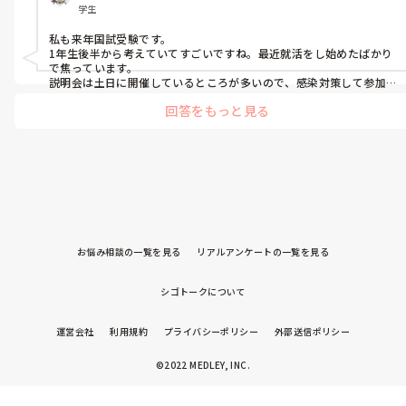
学生
職活動についてお答え頂けたら幸いです。
私も来年国試受験です。

1年生後半から考えていてすごいですね。最近就活をし始めたばかり
で焦っています。

説明会は土日に開催しているところが多いので、感染対策して参加
しました。病院側からフェイスシールドとマスクが配られマスク2重
回答をもっと見る
での参加でした。

インターンは3月の春休みに参加したいなと思っていますが、今中止
しているところが多いので参加できるか分かりません。

私は入学してから1度も臨地実習に行ったことがなく、さすがにみん
な焦り始めて臨地実習行きたい雰囲気があります。
お悩み相談の一覧を見る
リアルアンケートの一覧を見る
シゴトークについて
運営会社
利用規約
プライバシーポリシー
外部送信ポリシー
©2022 MEDLEY, INC.