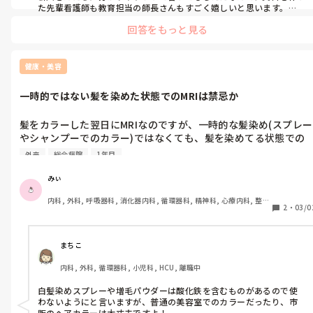
どうでしょうか…仕事を増やしてしまうし言わない方が良かった
た先輩看護師も教育担当の師長さんもすごく嬉しいと思います。

のかなとも思います…

回答をもっと見る
それに、私が師長さんの立場だったら、ちゃんと勉強する意欲があ
って偉いなーって感心しちゃいます。

「これわかりやすいよね！わかりました印刷できるか聞いてみま
すねー」と師長さんは仰って下さったのですが…ぐるぐる考えて
なので、ぐるぐる考えなくて大丈夫ですよ！みぃさんの学ぶ姿勢は
健康・美容
しまって(TT)
とっても素敵だと思うので自信持ってくださいね！
一時的ではない髪を染めた状態でのMRIは禁忌か
髪をカラーした翌日にMRIなのですが、一時的な髪染め(スプレー
やシャンプーでのカラー)ではなくても、髪を染めてる状態での
MRIは禁忌でしょうか？地毛が1番だとは思うのですが…知って
外来
総合病院
1年目
方いましたらご回答よろしくお願い致します。
みぃ
内科, 外科, 呼吸器科, 消化器内科, 循環器科, 精神科, 心療内科, 整形
2
・
03/0
外科, 産科・婦人科, 耳鼻咽喉科, 皮膚科, 泌尿器科, リハビリ科, 救
急科, 急性期, 超急性期, ICU, 新人ナース, 病棟, 神経内科, 脳神経外
科, 消化器外科, 一般病院, 慢性期, 回復期, 終末期, オペ室, 透析
まちこ
内科, 外科, 循環器科, 小児科, HCU, 離職中
白髪染めスプレーや増毛パウダーは酸化鉄を含むものがあるので使
わないようにと言いますが、普通の美容室でのカラーだったり、市
販のヘアカラーは大丈夫ですよ！