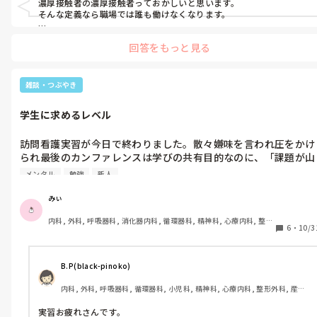
濃厚接触者の濃厚接触者っておかしいと思います。

ールドしていなかったよね。時間は関係ないから」と言われまし
そんな定義なら職場では誰も働けなくなります。

た。マスクは感染防護具に含まれるしフェイスシールドなんて上
あまりにもびっくりしたのでコメントさせてもらいました。

下左右空いてるのでよっぽどマスクの方が感染予防の役目果たし
回答をもっと見る
失礼しました。
ていると思います。

なんかもう本当にこの学校やばすぎて嫌になる。

雑談・つぶやき
国のルールで、抗原検査を今日やったとして陰性と分かれば明日
学生に求めるレベル
から外出していいとなっていました。伝えたのですが、「国はそ
うでも学校は認めていないので」と言われ許可されませんでし
訪問看護実習が今日で終わりました。散々嫌味を言われ圧をかけ
た。

られ最後のカンファレンスは学びの共有目的なのに、「課題が山
盛りで大変だね。」とだけ言われました。

何なんですかね。濃厚接触者の定義見ろって散々いってくるくせ
メンタル
勉強
新人
に、定義を根拠づけて言ってもそれは認めていないと言われま
私は初めて毎日患者が4-5人変わる体験をしました。本当に学習
す。

みぃ
が大変でした。でも患者さんの安全安楽のためにも限界まで勉強
内科, 外科, 呼吸器科, 消化器内科, 循環器科, 精神科, 心療内科, 整形
してから臨んだつもりです。でも指導者からは「こんなことも勉
ストレスすぎる。来週から実習なのに事前学習ファイル返却され
6
・
10/3
外科, 産科・婦人科, 耳鼻咽喉科, 皮膚科, 泌尿器科, リハビリ科, 救
強してないの？勉強不足すぎるよ。」と言われる日々でした。

ませんし援助計画一般論提出しているのにそれも返されません。
急科, 急性期, 超急性期, ICU, 新人ナース, 病棟, 神経内科, 脳神経外
科, 消化器外科, 一般病院, 慢性期, 回復期, 終末期, オペ室, 透析
他メンバーは金曜日に返されて土日で直せるのに。
例えば脳梗塞片麻痺で上司拘縮あり、筋緊張が強く手が開かない
B.P(black-pinoko)
方がいました。私は事前に調べた時、腕は肩関節の動きと肘関節
内科, 外科, 呼吸器科, 循環器科, 小児科, 精神科, 心療内科, 整形外科, 産
の伸展の向きを利用して伸展させること、母指球を押して親指を
科・婦人科, 耳鼻咽喉科, 皮膚科, 泌尿器科, 総合診療科, 救急科, 急性期, 
出して四指と手掌の間に自分の親指を入れて開ける方法があるこ
ICU, CCU, その他の科, 神経内科, 脳神経外科, NICU, GCU, SCU, 看護多
実習お疲れさんです。
