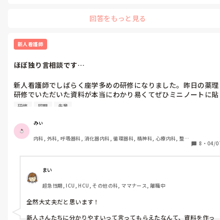
いました。

回答をもっと見る
プリセプターに名前を伏せてモヤモヤしていることを伝えたので
すが、よくある光景といわれました。

新人看護師
最近面会解除になりご家族の方が病室内に入ることが多くなって
きています。なのにまだ暴言は止まりません。

ほぼ独り言相談です…
新人看護師ならではの私のモヤモヤではありますが、どうしても
新人看護師でしばらく座学多めの研修になりました。昨日の薬理
「あのクソジジイ」とか「うわまだ生きてたのかよ」などステー
研修でいただいた資料が本当にわかり易くてぜひミニノートに貼
ション内ないしは本人の前で言われると辛い気持ちになります。

りたいなと思ったのですが、両面印刷＆一面にパワポ6スライド
研修
同期
先輩
で字が小さすぎてほぼ見えませんでした。教育担当の師長さん
皆さんはこういうモヤモヤを抱えた時、どうしていましたか？そ
に、「同期何人かに聞いた上でお願いがあります。4スライド1ペ
の人が暴言を吐き適当に看護するところを後でフォローしたりし
みぃ
ージ片面印刷でここのスライドだけ頂けないでしょうかご検討だ
ていましたか？

内科, 外科, 呼吸器科, 消化器内科, 循環器科, 精神科, 心療内科, 整形
けでもして頂けるととてもありがたいです」と勇気をだして勉学
8
・
04/0
外科, 産科・婦人科, 耳鼻咽喉科, 皮膚科, 泌尿器科, リハビリ科, 救
のために伝えました。

明日教育担当の方と面接で話そうな迷うレベルで毎日酷いんで
急科, 急性期, 超急性期, ICU, 新人ナース, 病棟, 神経内科, 脳神経外
科, 消化器外科, 一般病院, 慢性期, 回復期, 終末期, オペ室, 透析
す。考えすぎなんでしょうか…皆さんの意見をお聞かせくださ
今考えると新人のくせに師長さんにこんなこと、がめつかったか
い。
まい
なとか思い…

超急性期, ICU, HCU, その他の科, ママナース, 離職中
私は割と勉強がすきで本当に参考書よりわかりやすいパワポだっ
全然大丈夫だと思います！

たので作成者の方や師長さんがOKなら欲しいなと心底思ってし
い思わずお願いしたのですが、こういうのって先輩方からすると
新人さんたちに分かりやすいって言ってもらえたなんて、資料を作っ