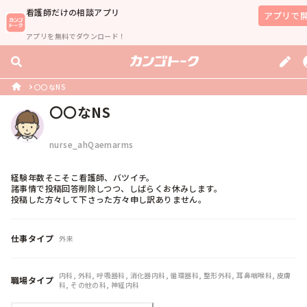
看護師
だけの相談アプリ
アプリで
アプリを無料でダウンロード！
〇〇なNS
〇〇なNS
nurse_ahQaemarms
経験年数そこそこ看護師、バツイチ。

諸事情で投稿回答削除しつつ、しばらくお休みします。

仕事タイプ
外来
内科, 外科, 呼吸器科, 消化器内科, 循環器科, 整形外科, 耳鼻咽喉科, 皮膚
職場タイプ
科, その他の科, 神経内科