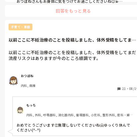
おつぼねさんもお身体に気をつけてお過ごしくださいね😉💫

元気なベビたんが無事に生まれて来ますように🥰
回答をもっと見る
子育て・家庭
以前ここに不妊治療のことを投稿しました、体外受精をしてまだ
流産リスクは...
以前ここに不妊治療のことを投稿しました、体外受精をしてまだ
流産リスクはありますが今のところ順調です。

これも相談、愚痴を聞いて下さった皆様のおかげです😌

おつぼね
もう一つ質問させて下さい。職場にも報告しようと思いますが、
内科, 病棟
同じく不妊治療をされてる方がみえます。その方には私から不妊
21
・
08/1
治療をしてることを伝えてます。今回のことを私から報告した方
がいいのかどうか、どうやって伝えようか迷ってます。

もっち
自分が同じ立場なら、嬉しい反面羨ましくて自分の嫌な面を見て
内科, 外科, 呼吸器科, 消化器内科, 循環器科, 小児科, 整形外科, 産科・婦人
しまいそうです。ですが、何も聞かされず周りの噂で分かってし
科, 泌尿器科, リハビリ科, 総合診療科, 救急科, 急性期, 超急性期, ICU, そ
まうのも｢言いにくかったのか…言って欲しかったな｣と思うでし
の他の科, 病棟, 介護施設, 老健施設, 外来, 脳神経外科, 消化器外科, 一般病
おめでとうございます👏無理しないでくださいね🤗ゆっくり休んで
ょうし。

院, 慢性期, 終末期, オペ室, 透析, 小規模多機能, 看護多機能
ください(^-^)
