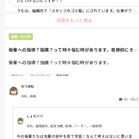
いといけないんですか？？

る人｣

うちは、組織内で「スタッフのゴミ箱」にされています。仕事ができ
ない人は、ここへ異動みたいな。

他の病院こんなことあります？異動の話されたら蹴りたいです。
回答をもっと見る
なのに、質が悪いとか言われて、、、あーーームカつく！！←失礼し
ました（笑）
看護・お仕事
後輩への指導？指摘？って時々悩む時があります。奇跡的にそん
なに忙しくな...
後輩への指導？指摘？って時々悩む時があります。

奇跡的にそんなに忙しくなくて、暇な日勤でした。仕事が終わる
サマリー
ナースコール
情報収集
まで30分ありました。ナースコールもないし、何しようかな～？
と、とりあえず掃除してました。

おつぼね
内科, 病棟
でも、後輩しゃべってばっかり…。サマリー書くとか、情報収集
42
・
03/1
するとか、物品補充するとか色々探せばあるじゃん！

他の人が動いてるのに、何もしようと思わんのかな、そんな空気
読めなくて他の病院に行ったら苦労するよ～？と思いました😅

しょたパパ
外科, 循環器科, 超急性期, 病棟, リーダー, 一般病院
新人のころ、仕事時間の間は何か仕事を探してしろと言われたの
で…考え古いでしょうか？
今の後輩たちは先輩の背中を見て学習！なんて考えはないと思いま