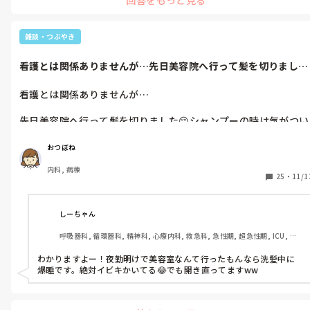
お互いに、そういう日があるならば順番でって思えるかもしれない
ですけれどね。
雑談・つぶやき
看護とは関係ありませんが…先日美容院へ行って髪を切りました
😌シャンプー...
看護とは関係ありませんが…

先日美容院へ行って髪を切りました😌シャンプーの時は気がつい
たら終わってて、カットの時は自分の｢ぐ～｣といういびきで時々
起きて、でも終わった時にはまた寝てて、起こされました。

おつぼね
内科, 病棟
いびきかいてたのは自覚あったので、平然としながら出て来まし
25
・
11/1
たが恥ずかしかった～😅

そこはいつもあまりお客さんいないんですが、その時に限って満
員で、よけいに恥ずかしかった😰
しーちゃん
呼吸器科, 循環器科, 精神科, 心療内科, 救急科, 急性期, 超急性期, ICU, 
CCU, HCU, プリセプター, 病棟, リーダー, 一般病院
わかりますよー！夜勤明けで美容室なんて行ったもんなら洗髪中に
爆睡です。絶対イビキかいてる😂でも開き直ってますww