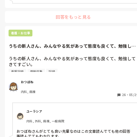
回答をもっと見る
看護・お仕事
うちの新人さん、みんなやる気があって態度も良くて、勉強して
きてすごい。...
うちの新人さん、みんなやる気があって態度も良くて、勉強して
きてすごい。

看護記録
情報収集
記録
前日も遅くまで残って情報収集、当日も早くからきて情報収集、
でも看護記録でダメ出ししてしまったから結構居残りさせてしま
おつぼね
った。

内科, 病棟
26
・
05/2
最初から気合入りすぎて大丈夫かな？と思ってたのに、いざ聞か
れるとめっちゃ熱弁してしまったので私が悪いんだよ～、悪いこ
とした。早く帰してあげられなかった。

ユーラシア
内科, 外科, 病棟, 一般病院
あー、うまく指導出来ない。
おつぼねさんがとても良い先輩なのはこの文章読んでても他の回答
等読んでてもわかります。