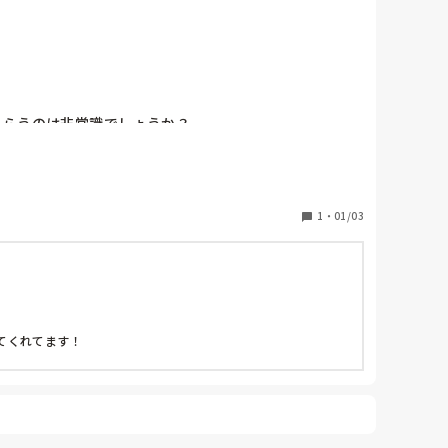
らうのは非常識でしょうか？

1
・
01/03
くれてます！
