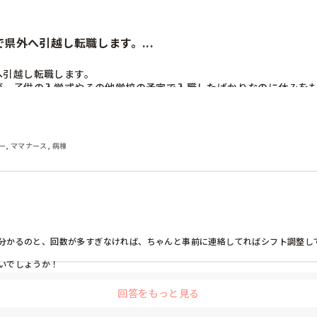
県外へ引越し転職します。...
引越し転職します。

が、子供の入学式やその他学校の予定で入職したばかりなのに休みをも
ー, ママナース, 病棟
分かるのと、回数が多すぎなければ、ちゃんと事前に連絡してればシフト調整して
でしょうか！

回答をもっと見る