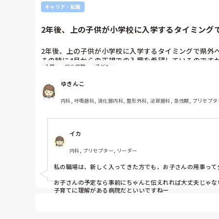
キャリア・転職
2年後、上の子供が小学校に入学するタイミングで
2年後、上の子供が小学校に入学するタイミングで県外へ
その時に4月からの正規での入職を希望しているのです
入職
総合病院
子ども
ちなみに就職希望先は総合病院の病棟です。
ゆきんこ
内科, 呼吸器科, 消化器内科, 整形外科, 泌尿器科, 急性期, プリセプタ
イカ
内科, プリセプター, リーダー
私の職場は、新しく入ってきた方でも、お子さんの用事って
お子さんの予定なら事前にちゃんと伝えれれば大丈夫じゃない
子育てに理解がある病院だといいですねー