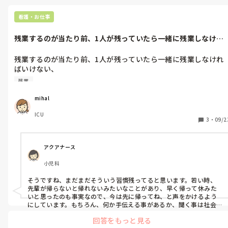
看護・お仕事
残業するのが当たり前、1人が残っていたら一緒に残業しなけれ
ばいけない、...
残業するのが当たり前、1人が残っていたら一緒に残業しなけれ
ばいけない、

みたいなちょっと昔の風習、看護の場ってありませんか?

残業
こっちは家のことがあるから、時間内に終わるように全部調整し
mihal
て気を使ってるのに、結局終わり際びグダグダすることがあり、
ICU
本当に困ります。
3
・
09/2
アクアナース
小児科
そうですね、まだまだそういう習慣残ってると思います。若い時、

先輩が帰らないと帰れないみたいなことがあり、早く帰って休みた
いと思ったのも事実なので、今は先に帰ってね、と声をかけるよう
にしています。もちろん、何か手伝える事があるか、聞く事は社会人
として必要かと思いますが、記録など個人的な仕事なら、帰ってい
回答をもっと見る
いですもんね(^^)