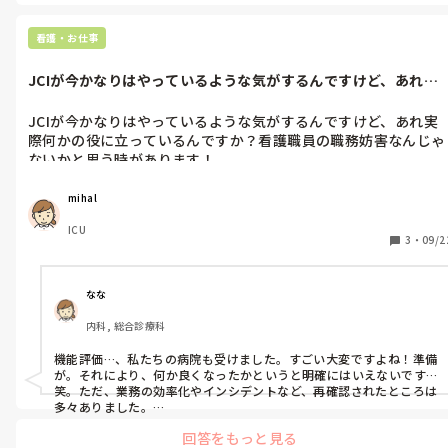
看護・お仕事
JCIが今かなりはやっているような気がするんですけど、あれ実
際何かの役...
JCIが今かなりはやっているような気がするんですけど、あれ実
際何かの役に立っているんですか？看護職員の職務妨害なんじゃ
ないかと思う時があります！
mihal
ICU
3
・
09/2
なな
内科, 総合診療科
機能評価…、私たちの病院も受けました。すごい大変ですよね！準備
が。それにより、何か良くなったかというと明確にはいえないです…
笑。ただ、業務の効率化やインシデントなど、再確認されたところは
多々ありました。

結果、うちの病院はJCI認定病院です、と言いたいのでしょうね。病
回答をもっと見る
院を盛り上げるための運営や経営として、大事なことなんだと思いま