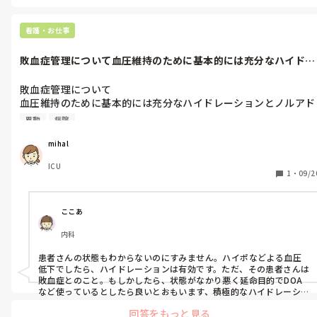
すが、日々患者様との今をケアして頑張っているスタッフには、ま
あ、大変ですよね。
看護・お仕事
敗血症管理について血圧維持のために基本的には充分なハイドレ
ーションとノ...
敗血症管理について

血圧維持のために基本的には充分なハイドレーションとノルアド
レナリンを少量被せる程度ならわかるのですが、溢水が怖いから
異動
病院
といきなりDOA、DOB、さらにはバソプレシンまで使う医師が
ます。心機能をきちんと評価しているわけでもないのに。

mihal
この病院に異動してまだ間もないので、医師には「ハイドレーシ
ICU
ョンしませんか」と提案はしますが、ほとんどまともに受け取っ
1
・
09/2
てもらえません。

本当に納得できません。

ここあ
ガイドラインがすでにあるのに、こんな質問もおかしいかもしれ
内科
ませんが

患者さんの状態もわからないのにすみません。ハイポなどよる血圧
低下でしたら、ハイドレーションは有効です。ただ、その患者さんは
敗血症とのこと。もしかしたら、状態がなかり悪く延命目的でDOA
など使っているとしたら良いとおもいます、積極的なハイドレーショ
ンは腫らすだけ患者さんもしんどいです。積極的なハイドレーション
回答をもっと見る
をおこなうにしても、心機能や腎機能は必ずチェックがいります