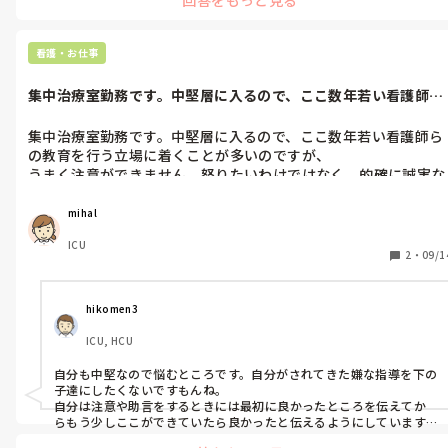
看護・お仕事
集中治療室勤務です。中堅層に入るので、ここ数年若い看護師ら
の教育を行う...
集中治療室勤務です。中堅層に入るので、ここ数年若い看護師ら
の教育を行う立場に着くことが多いのですが、

うまく注意ができません。怒りたいわけではなく、的確に誠実な
助言をあげたいのですが、

真剣に伝えるとほとんどの子が萎縮してしてしまっているように
mihal
見えます。

ICU
2
・
09/1
教育にいらっしゃる方々は、どのようなことをに気をつけていま
すか?
hikomen3
ICU, HCU
自分も中堅なので悩むところです。自分がされてきた嫌な指導を下の
子達にしたくないですもんね。

自分は注意や助言をするときには最初に良かったところを伝えてか
らもう少しここができていたら良かったと伝えるようにしています。

当たり前の事でも認めてあげて、悪いところだけでなく良いところも