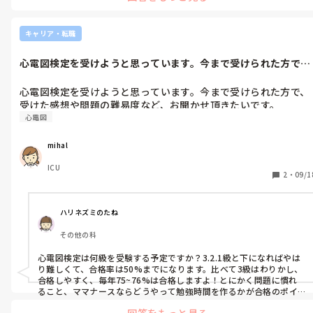
ね。
キャリア・転職
心電図検定を受けようと思っています。今まで受けられた方で、
受けた感想や...
心電図検定を受けようと思っています。今まで受けられた方で、
受けた感想や問題の難易度など、お聞かせ頂きたいです。
心電図
mihal
ICU
2
・
09/1
ハリネズミのたね
その他の科
心電図検定は何級を受験する予定ですか？3.2.1級と下になればやは
り難しくて、合格率は50%までになります。比べて3級はわりかし、
合格しやすく、毎年75~76%は合格しますよ！とにかく問題に慣れ
ること、ママナースならどうやって勉強時間を作るかが合格のポイ
ントになりますよね！スキマ時間有効活用です！
回答をもっと見る