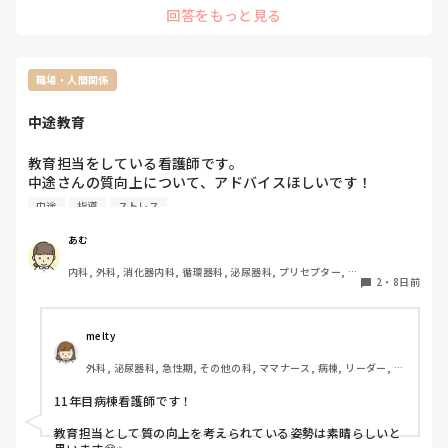
長くなってしまいましたが、同じような悩みのある方や皆さ
回答をもっと見る
にもなるので困ってしまいますが。

んがどんな指導方法をしているのか教えていただければと思
私が担当してた子は他の部署との連絡をきちんと行えてなかっ
た事でけっこうな揉め事になり色々な所に迷惑をかけるという
います。

事が発生しました。他の人が色々とフォローしてくれ、なんと
よろしくお願いします。
か事態は収まりましたが本人が割とあっけらかんとしていたの
職場・人間関係
で業務の終わりにちょっときつく注意し他のスタッフがフォロ
ーしてくれた事を具体的に説明しました。泣いてしまったので
中途教育
ちょっと言い過ぎたかなーと思いましたが、それから少し変わ
った気がします。

まぁその子のタイプにもよりますよね、きつく言われて辞めち
教育担当をしている看護師です。

ゃう子もいますし。教育は難しいです😓

中途さんの質向上について、アドバイスほしいです！

でも、自分も2.3年目って業務に慣れてある程度の経験を一通
5~8年目の中途さんが多い現場で、積極的な方は少なく

中途
指導
ストレス
りして「何でもできる！」って思ってた気がします💦

時間帯の業務をこなし、空いている時間はスタッフ同士で仕
ある程度は放任主義で見守るのもあり、かもですよ。

事とは関係ない話をしていて、カンファレンスや勉強会等を
頑張ってください！！
あむ
やろうと持ち掛けようものなら愚痴が始まり、なんだかなぁ
内科, 外科, 消化器内科, 循環器科, 泌尿器科, プリセプター, リ
と思う日々です。。※もちろん時間内で仕事は終わっていま
2
・
8日前
ーダー, 消化器外科, 一般病院
す◎

中途さんの質向上として、どのようにもちかけたらいいでし
ょうか？？
melty
外科, 泌尿器科, 急性期, その他の科, ママナース, 病棟, リーダー, 消
化器外科
11年目病棟看護師です！

教育担当として質の向上を考えられている姿勢は素晴らしいと