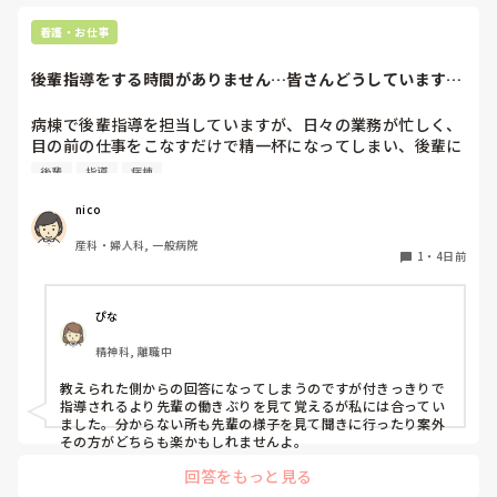
き時間に雑談をしてリフレッシュすること自
体は悪いことではないと思います😊

看護・お仕事
「勉強したくない」のではなく、勉強会の内
容や進め方が現場のニーズと合っていない可
後輩指導をする時間がありません…皆さんどうしています
能性もあるのではないでしょうか。

か？
病棟で後輩指導を担当していますが、日々の業務が忙しく、
「最近困った症例はありますか？」「これに
目の前の仕事をこなすだけで精一杯になってしまい、後輩に
ついて5分だけ一緒に考えませんか？」など、
実際の業務に直結するテーマを短時間で取り
十分な指導をする時間や心の余裕がありません。

後輩
指導
病棟
入れたり、中途スタッフの経験や意見を引き
出す形にすると、参加しやすくなる方もいる
その場で必要最低限の声かけや指導はしていますが、「もっ
nico
と思います。

と教えてあげたい」と思っても、業務を優先せざるを得ない
産科・婦人科, 一般病院
ことが多く、後輩にも申し訳なさを感じています。

教育は「やる気がない人を動かす」ことだけ
1
・
4日前
ではなく、「学びたくなる環境をつくる」こ
とも大切だと思います☺️✨

同じような状況の中で後輩指導をされている方は、どのよう
中途スタッフの質だけを課題と捉えるのでは
な工夫をされていますか？限られた時間の中でも、効果的に
ぴな
なく、教育方法や職場の雰囲気も含めて見直
指導するコツや、日頃から意識していることがあれば教えて
していくことで、より良い学びにつながるの
精神科, 離職中
いただきたいです。

ではないでしょうか。

...とはいえ、なかなか難しいですよね😓💦

教えられた側からの回答になってしまうのですが付きっきりで
私は自分だけではなく、適宜師長さんや主任
忙しい病棟だからこそ実践できる工夫があれば、ぜひ参考に
指導されるより先輩の働きぶりを見て覚えるが私には合ってい
さん、副主任さんクラスとも情報共有しなが
させてください。
ました。分からない所も先輩の様子を見て聞きに行ったり案外
ら相談しています！

その方がどちらも楽かもしれませんよ。
教育担当頑張ってください🫡
回答をもっと見る