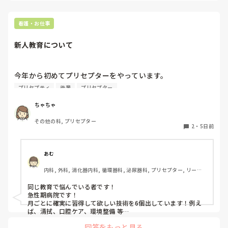
看護・お仕事
新人教育について
今年から初めてプリセプターをやっています。

プリセプティ
後輩
プリセプター
私の病院はいつまでに何を出来るようにするなどの目安が特
になく、これといった新人指導方法も確立されていません。
ちゃちゃ
上の方に聞いてもいまいちハッキリとした返答がなくどのよ
その他の科, プリセプター
うに進めていけば良いのか分からないまま4ヶ月が過ぎてし
2
・
5日前
まいました。

プリセプターではありますがチームで新人さんを見ているた
あむ
め、勤務の関係上私よりも他の先輩が指導につく回数が多い
内科, 外科, 消化器内科, 循環器科, 泌尿器科, プリセプター, リーダ
です。そのため他の先輩とやったことのある技術や自立もら
ー, 消化器外科, 一般病院
いたい技術などあるか聞き「次の勤務で被ったペアの先輩に
同じ教育で悩んでいる者です！

朝のうちに〇〇やりたいです」って言うといいよ！と会った
急性期病院です！

時に声かけしたりしてますが、自分から声をかけづらいのか
月ごとに確実に習得して欲しい技術を6個出しています！例え
中々進まず…。

ば、清拭、口腔ケア、環境整備 等

それを4段階で評価していて、自立になるまでは先輩が付き添
困ってることとか不安なこととかある？と聞いても毎回「今
回答をもっと見る
いで確認するっていう流れです！