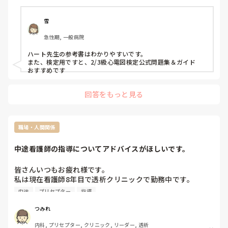
雪
急性期, 一般病院
ハート先生の参考書はわかりやすいです。

また、検定用ですと、2/3級心電図検定公式問題集＆ガイド

おすすめです
回答をもっと見る
職場・人間関係
中途看護師の指導についてアドバイスがほしいです。
皆さんいつもお疲れ様です。

私は現在看護師8年目で透析クリニックで勤務中です。

新しく10年目の中途看護師さんが入り、プリセプターとなり
中途
プリセプター
指導
ました。

その方は透析経験も病棟の経験もある方と伺っていたのです
つみれ
が、報告や質問の要所要所にズレを感じてしまいます。(例
内科, プリセプター, クリニック, リーダー, 透析
えば血糖値が低いのにその他症状を伝えてくれないとか、血