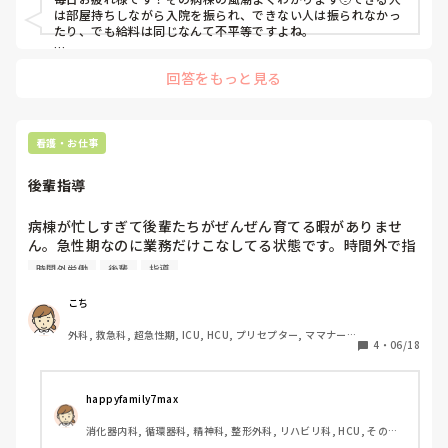
できる子(理解のいい子)とは言えど、それだけ仕事をつけら
は部屋持ちしながら入院を振られ、できない人は振られなかっ
れれば毎日残業です。

たり、でも給料は同じなんて不平等ですよね。

出来ない子はほぼ定時に帰っていきます。

今後実地指導者なども経験されるかと思いますが、「下を育て
回答をもっと見る
ることは、結果的に自分たち（上）を楽にする」という意識
この環境変えれませんか？

で、周囲を巻き込んでいくことが大事かなと思います。

自分で言うのはおこがましいですが、理解のいい方に入って
例えば、下の子に処置を見学してもらう、自分がメインで入院
る私は、毎日予定入院か転入が付き、予定でない処置や入院
をとってサブで動いてもらうなど。下の子全体の経験値をじわ
が来たらよろしく！と言われます。できる人に偏るこの環境
じわ上げて行く感じです。3年目だからまだ教えたらダメと言
看護・お仕事
で働いてると、負担がすごくて体調や身体を壊す原因になる
われる病棟もあるかも知れませんが、その際は師長に相談して
もいいと思います。

と思います。3年目の私にできることはないですか？
後輩指導
とにかく自分がやればいいやというのでは限界が来ると思うの
で、無理されないでくださいね😌奏来さんのような3年目さん
が病棟に一人でもいるとみんな心強いと思います！先輩をうま
病棟が忙しすぎて後輩たちがぜんぜん育てる暇がありませ
く利用して下の子を成長させていきましょう！ざっくりとした
ん。急性期なのに業務だけこなしてる状態です。時間外で指
回答で申し訳ないです💦
導する気力はお互いになく、、みなさんどのような感じです
時間外労働
後輩
指導
か？
こち
外科, 救急科, 超急性期, ICU, HCU, プリセプター, ママナー
4
・
06/18
ス, 病棟, リーダー, 一般病院
happyfamily7max
消化器内科, 循環器科, 精神科, 整形外科, リハビリ科, HCU, その他
の科, 病棟, 訪問看護, リーダー, 一般病院, 慢性期, 回復期