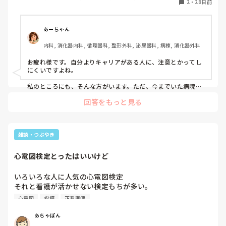
2
・
28日前
ガスを取る意味を理解していないとか…)

実習の指導をしてるんじゃあるまいし、しかも私より看護師
歴ある人にこんなことから聞かなきゃいけないの！？と思っ
あーちゃん
てしまいます。

内科, 消化器内科, 循環器科, 整形外科, 泌尿器科, 病棟, 消化器外科
皆様は自分より歴がある方への指導をどのようにされていま
すか？教えて頂きたいです。
お疲れ様です。自分よりキャリアがある人に、注意とかってし
にくいですよね。

私のところにも、そんな方がいます。ただ、今までいた病院に
よって環境下は全く違うみたいです。当たり前と思っていた事
回答をもっと見る
がそうでもなかったと言う事はよくある事です。

消毒方法から始まり、個人の判断に委ねられていた事があるみ
たいな事もあり､､､。

雑談・つぶやき
まずは、こちらでは〇〇なのですが、以前はどういう形で行っ
てました？って聞いてあげるのも一つの手かと。

心電図検定とったはいいけど
モヤモヤする部分もあるかと思いますが、まずは共感してそこ
から、自分のやり方に染めていくのもありではないかと思いま
いろいろな人に人気の心電図検定

す。プリセプター頑張ってください。
それと看護が活かせない検定もちが多い。

心電図
指導
正看護師
今年もひとり受験するからとわたしに質問する後輩に、

この波形みつけたとして、あなたは何する？ときくと、え？
あちゃぽん
そのあといらないですよね、この検定で必要なのは読むこと