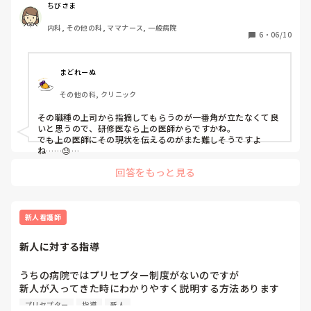
にこのような場面に遭遇するのですが、患者さんの前なので
ちびさま
指摘できずにいます。

内科, その他の科, ママナース, 一般病院
同じ看護師ならあとから振り返りをして指摘できるのです
6
・
06/10
が、みなさんは他職種の気になる点について指摘はできます
か？どのように伝えたら角が立ちませんか？
まどれーぬ
その他の科, クリニック
その職種の上司から指摘してもらうのが一番角が立たなくて良
いと思うので、研修医なら上の医師からですかね。

でも上の医師にその現状を伝えるのがまた難しそうですよ
ね……😓

それを伝えたこと自体角が立ちそうなので、師長さんに伝え
回答をもっと見る
て、師長さんから上の医師に伝えてもらう、とかですかね
ぇ……。

ちなみに私であれば他職種とのトラブルは避けたいので、指摘
はしないですね。
新人看護師
新人に対する指導
うちの病院ではプリセプター制度がないのですが

新人が入ってきた時にわかりやすく説明する方法あります
か？

プリセプター
指導
新人