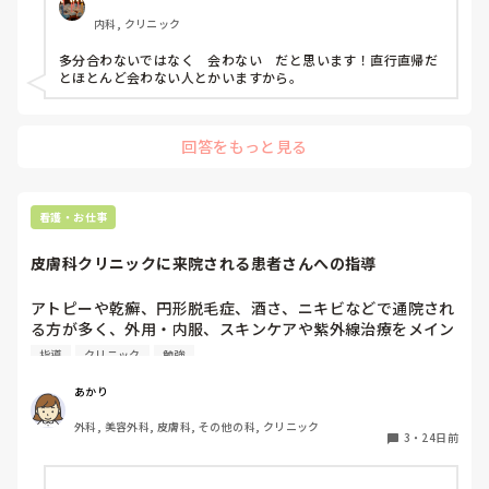
内科, クリニック
多分合わないではなく　会わない　だと思います！直行直帰だ
とほとんど会わない人とかいますから。
回答をもっと見る
看護・お仕事
皮膚科クリニックに来院される患者さんへの指導
アトピーや乾癬、円形脱毛症、酒さ、ニキビなどで通院され
る方が多く、外用・内服、スキンケアや紫外線治療をメイン
に行なってますが、コンプライアンス不良な方が多く、正直
指導
クリニック
勉強
指導するのも一苦労です。

あかり
症状を改善するために、こちらも合間をぬって勉強したり、
外科, 美容外科, 皮膚科, その他の科, クリニック
それぞれのライフスタイルに合わせて提案もしてます。

3
・
24日前
しかし、「ちょっと忙しくて」「面倒くさい」「そんなこと
で変わるならもう治ってる」「ステロイド使いたくない」な