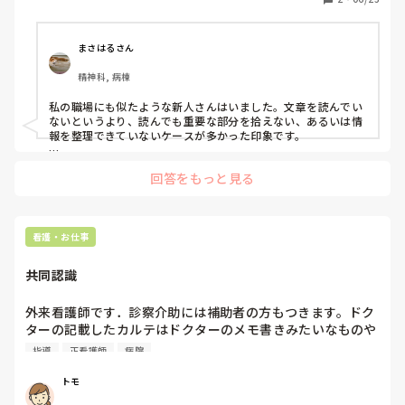
学病院
みなさんの病院にもそんな新人さんいますか、、、、？
まさはるさん
精神科, 病棟
私の職場にも似たような新人さんはいました。文章を読んでい
ないというより、読んでも重要な部分を拾えない、あるいは情
報を整理できていないケースが多かった印象です。

そのため、『カルテを読んでおいてね』だけではなく、『今日
回答をもっと見る
の安静度は？』『食事形態は？』『点滴や検査の予定は？』
『指示で特に注意することは？』など、最初は確認するポイン
トを具体的に伝えるようにしていました。情報収集の視点が分
かると、少しずつ自分で必要な情報を探せるようになる方もい
ました。

看護・お仕事
また、『本当に読んだ？』と確認するより、『この患者さんに
共同認識
ついてSBARで説明してみて』や『今日注意することを3つ挙げ
てみて』と聞いた方が理解度を把握しやすいと感じています。
読むだけでなく、自分の言葉でアウトプットしてもらうことで
外来看護師です．診察介助には補助者の方もつきます。ドク
理解も深まりやすい印象です。

ターの記載したカルテはドクターのメモ書きみたいなものや
し信用したら駄目だと言います。診察介助につく補助者の教
指導
正看護師
病院
私が関わった新人さんの中にも、最初はカルテから情報を拾う
育はどのように行なっていますか？
のが苦手な方がいましたが、毎日同じ視点で確認を繰り返すう
ちに徐々にできるようになっていきました。なので世代の問題
トモ
というより、経験不足や情報整理の方法がまだ身についていな