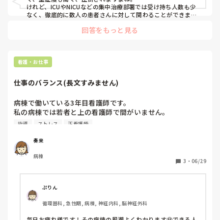
けれど、ICUやNICUなどの集中治療部署では受け持ち人数も少
なく、徹底的に数人の患者さんに対して関わることができま
す。そのため、まずはコツコツ勉強して知識を得ることが自分
回答をもっと見る
の1番の自信につながると思います。

その中でも、人工呼吸器の仕組みやそれを必要とする方の病態
を理解するとかなり大きかった記憶があります。

頑張ってください。

ただ、ICU系は向き不向きがあると思うので、無理はしすぎず
看護・お仕事
に。
仕事のバランス(長文すみません)
病棟で働いている3年目看護師です。

私の病棟では若者と上の看護師で間がいません。

下の子を育てるという概念が何故かなく、、

指導
ストレス
正看護師
できない子はできない。出来る子はできる。と両極端なんで
す。3年目の立場で口出しはできませんが、新人を育てるの
奏来
も上の仕事だと私は思います。

病棟
3
・
06/29
この子は出来ないから、と、やらすのを止め、教えることす
らしません。

入院や手術、転入、処置など、、沢山ある中、部屋持ち患者
ぷりん
の重症度も、ある程度理解のいい子に偏り。重い部屋を持っ
循環器科, 急性期, 病棟, 神経内科, 脳神経外科
ているのにも関わらず、緊急入院等はそのできる子にしか取
らせない。

毎日お疲れ様です！その病棟の風潮よくわかります🥹できる人