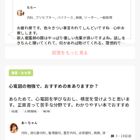
ヘラして笑ってるんとか言われて笑ってもないのに。その人
と院長に言われます。

退職するみたいですけど普通にしんどいです。
あとはもう自己責任だと。

たろー
若い患者のコンタクトレンズ問題（カラコンや使用期限を守ら
内科, プリセプター, パパナース, 病棟, リーダー, 一般病院
なかったりなど）も、院長が危険性を説明しますが、返事はす
れど全然その場で適当に合わせている感がすごいです( ΘωΘ )

お疲れ様です。色々きつい事言われてしんどいですね…心中お
そのやり取りを見ているこちらとしては非常にイラッとします
察しします。

し、ど突きたくなる気持ちを抑えながら横に付いています😂

新人看護師の間はやっぱり優しい先輩が良いですよね。話しを
きちんと聞いてくれて、何かあれば助けてくれる。理想的で
そんな感じでうちのクリニックでは、「こちらが必要な説明を
す。ただ、私もその先輩ではないので全部は分かりませんが、
回答をもっと見る
した上で理解が得られない場合は、あとは自己責任なので深追
やはりNICU/GCUは何かあれば命に直結することが一般病棟に
いしないこと」というのが院長の方針です。
比べてとても多い事はご理解頂いてると思います。憶測です
が、その先輩は色々修羅場を経験してきたからこその強いあた
りかもしれません。もちろん言い方や態度を改める必要はある
と思いますが、ぜひ先輩がいる間に1つでも認めさせてやるぐ
看護・お仕事
らいの心意気を持っていただきたい。それがあなたの強みにな
り今後素敵なナースになる一歩になると思います。

心電図の勉強で、おすすめの本ありますか？
しんどい時や何をしたら良いか分からない時はプリセプターや
上司に相談してみるのも良いと思います。先輩を抜きにして今
の場合が好きなのであれば、ぜひ頑張ってくださいね
あらためて、心電図を学びなおし、検定を受けようと思いま
す。正直言って苦手な分野です。わかりやすい本でおすすめ
あれば、教えてください。
指導
人間関係
勉強
あーちゃん
内科, 消化器内科, 循環器科, 整形外科, 泌尿器科, 病棟, 消化
3
・
28日前
器外科