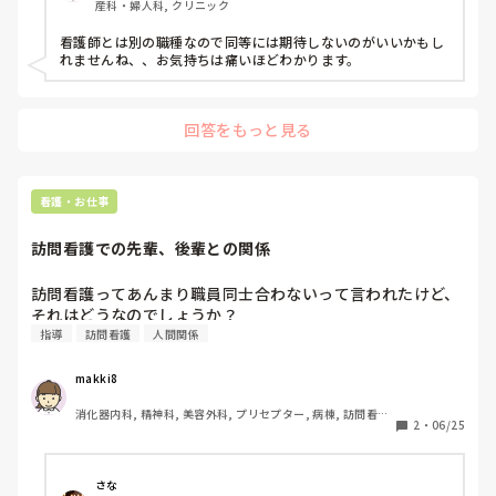
産科・婦人科, クリニック
夢中で、安全面での見守りや排泄援助などさまざまな場面で
抜けがあり、レクと雑用も含めて看護師が主体で動くことに
看護師とは別の職種なので同等には期待しないのがいいかもし
なるため、肝心な看護業務がおざなりになることもしばし
れませんね、、お気持ちは痛いほどわかります。
ば。

介護度が高めの事業所なので、第三者からは「よく事故が起
回答をもっと見る
きないね」と言われ、本当にその通りだなぁと思いました。

看護師は介護と同等だと思っているのではないかとさえ思っ
てしまうし、管理者も問題解決する努力（指導など）は全く
看護・お仕事
しません。

訪問看護での先輩、後輩との関係
手を出してしまうとやらなくなるから引いても、結局やらな
いため、しわ寄せはこちらに来る。

訪問看護ってあんまり職員同士合わないって言われたけど、
それはどうなのでしょうか？
介護スタッフも実務者研修止まりの人たちばかりなのです
指導
訪問看護
人間関係
が、失礼な発言をしてしまって申し訳ないけど、こうも動け
ないものですか？一応、他での経験がある人を採用している
makki8
のですが…。

消化器内科, 精神科, 美容外科, プリセプター, 病棟, 訪問看護, 
2
・
06/25
介護スタッフを下に見ているような上から目線な内容に聞こ
神経内科
えて、気分を害してしまったらすみません。介護スタッフの
ことは今の職場に入る前は、本当常に感謝していました。私
さな
は下に見ていません。