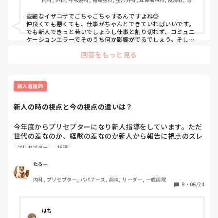
器科, 救急科, 急性期, その他の科, 病棟, クリニック, 介護施設, 消化
器外科, 派遣
些細なイザコザでごちゃごちゃするんですよね😓

仲良くても悪くても、仕事がちゃんとできていればいいです。
でも新人できっと若いでしょうし仕事と割り切れず、コミュニ
ケーションエラーでそのうち何か影響がでるでしょう。そした
ら介入して仕事をするためにどうすればいいか考えてもらいま
回答をもっと見る
す。そして個人同士の内情にはあまり介入しないようにしま
す。あくまでも職場の上司です。仕事について言及します。
「何しにきているの？患者には全く関係ないことで患者の安全
を脅かすようなことは許されません！仕事してください」とキ
ッパリ言いますね。みんなで仲良くというより、仕事はそれで
新人看護師
円滑に進むのかを考えてもらいます。自分の感情で動くことが
看護師の場合どんなことにつながるのか…。誰を中心に考えな
新人の時の視点と今の視点の違いは？
くてはいけないのかを忘れているので基本に戻します。

あくまでも私だったら…なので、一意見として受け止めていた
だければと思います。
今年度からプリセプターになり新人指導をしています。ただ
世代の差なのか、経験の差なのか新人から報告に視点のズレ
を感じています。ただそれをどう伝えたら良いか分からない
プリセプター
指導
私…みなさんは新人の時の視点から今の視点に変化したキッ
カケって何かありましたか？
たろー
内科, プリセプター, パパナース, 病棟, リーダー, 一般病院
9
・
06/24
はち