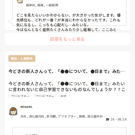
精神科, 病棟, 一般病院
どこを見たらいいかわからない、が大きかった気がします。優
先順位も、どれが一番？が本当にわからなかったです。これも
気になるし、こっちも心配だし…みたいな。

今はなんとなく症例たくさんみたり少し経験して、ここみとい
たらいいだろう、こんなことが起きそうだ、と考えられるよう
回答をもっと見る
になったのかなあ、と思います。
職場・人間関係
今どきの新人さんって、「●●について、●日まで」みたい
に言われないと自...
今どきの新人さんって、「●●について、●日まで」みたい
に言われないと自己学習できないものなんでしょうか？？こ
れって学生レベル、もしくは学生以下ですよね…？？私のプ
プリセプティ
プリセプター
外科
リセプティはそのように伝えても平気で勉強してこないし、
提出期限を全く守らない。提出できない理由について聞くと
minami.
「やってますけど家に忘れてきました」と。提出できないこ
外科, 消化器内科, 急性期, プリセプター, 病棟, 消化器外科, 
とについて自ら謝るわけでもなく、平然とそう言ってくるの
16
・
08/24
終末期
で腹立ちます。そんなことが何度も何度も続いたので、「学
生の頃はどうしていたの？実習指導者や学校の先生に評価、
確認してもらうために受け持ち患者さんについて勉強したも