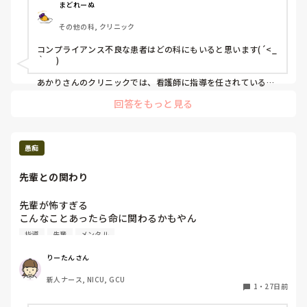
ど本当に治す気があるのか？というような返答ばかりです。

まどれーぬ
その他の科, クリニック
そこで質問ですが、クリニックに来院される服薬コンプライ
アンス不良の患者さんへの指導のコツというか、皆さんが実
コンプライアンス不良な患者はどの科にもいると思います(´<_
践されてること、こんな伝え方良かったよーなど、何でも良
｀ 　)

いので参考にさせてほしいです。

あかりさんのクリニックでは、看護師に指導を任されている感
じなのでしょうか？

クリニックであれば診療科は問いませんので、回答お願いし
回答をもっと見る
ます🙇‍♀️
私は眼科クリニックに勤めていますが、高齢者が多いこともあ
り、認知面でのコンプライアンス不良も絡んできます(　´Α｀)

しかし白内障なんかは高齢者の疾患であり、術前後の点眼の理
解が本当に難しいです。

愚痴
これはどんなにこちらがこれ以上簡単に説明できないというぐ
らい噛み砕いて説明しても、理解得られないときは得られない
先輩との関わり
です(´<_｀ 　)

家族がいる場合は家族に説明させてもらいますが、家族がいる
パターンばかりでもないので……。

先輩が怖すぎる

こんなことあったら命に関わるかもやん

個別に指導が必要と思う患者には、院長の方から看護師に「こ
モニターついてなくてもその赤ちゃんの事もっと見やんとダ
指導
先輩
メンタル
の人今一度説明してあげて」と指示があるので、その場合のみ
メやん

関わっています。

どこに目つけてるねん。家族が顔色モニターみれてても近く
それ以外は院長が自分で説明するので、余計な口出しをしない
りーたんさん
ようにと言われています。

におれよ。なにがカルテ記録しやんととか考えてしてるねん
新人ナース, NICU, GCU
みたいな事強く言われて反応に困ってごめんなさい気づけな
1
・
27日前
院長の指示で説明した上で理解が得られない場合は、「もうこ
くてって謝ってたらヘラヘラしてるとか思われて、なにヘラ
ちらとしては十分やることはやったから、それ以上はいいよ」