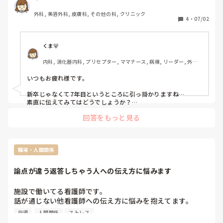
仕方がわかりません。

外科, 美容外科, 皮膚科, その他の科, クリニック
4
・
07/02
①業務を教えてもらう際の相槌が「うん、うん」「あー、そ
っかー、うん」という様子

②先輩の説明を聞きながら、クロックス脱いだり履いたり、
くま🐻
足元に緊張感がない

内科, 消化器内科, プリセプター, ママナース, 病棟, リーダー, 外来, 
③教えてもらったり、ほかスタッフが手伝った事に対して
一般病院
「ありがとうございます」など感謝の言葉がない

いつもお疲れ様です。

他にも色々ありますが。

新卒じゃなくて7年目というところに引っ掛かりますね…

看護師7年目のこの方への指導や対応、接し方のアドバイス
素直に伝えてみてはどうでしょうか？

新入職者の方にプリセプター的なメンバーはついていますか？
などいただけませんか？

回答をもっと見る
ついているのなら、その方に相談して、その現場ですぐに注意
する方がいいと思います！

現場で注意せず、後から第三者（その現場を全くみていない別
の人）から指摘されるのとでは印象が違うと思うので、見たま
職場・人間関係
んまの時に指摘するの方がトラブルにもならないかなと思いま
す😊
論点が違う返答しちゃう人への伝え方に悩みます
施設で働いてる看護師です。

話が通じない他看護師への伝え方に悩みを抱えてます。

指導
人間関係
ストレス
例えば「○○さんはプリンやゼリーを食べるのであれば自力