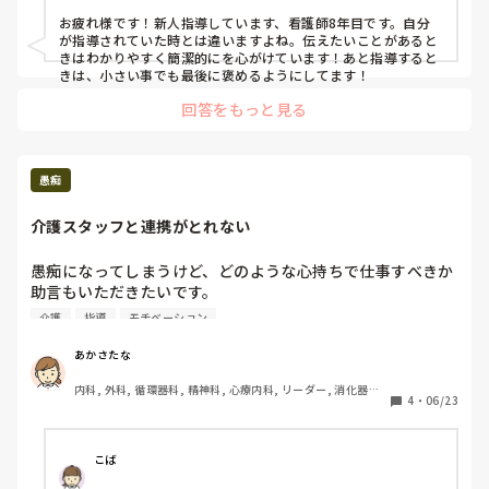
ー, 消化器外科, 一般病院
お疲れ様です！新人指導しています、看護師8年目です。自分
が指導されていた時とは違いますよね。伝えたいことがあると
きはわかりやすく簡潔的にを心がけています！あと指導すると
きは、小さい事でも最後に褒めるようにしてます！
回答をもっと見る
愚痴
介護スタッフと連携がとれない
愚痴になってしまうけど、どのような心持ちで仕事すべきか
助言もいただきたいです。

介護
指導
モチベーション
職場の介護スタッフと何を試みても連携がとれず、看護師に
かなり業務負担がかかっています。

あかさたな
そもそも人手不足が根底にありますが、介護スタッフのレベ
内科, 外科, 循環器科, 精神科, 心療内科, リーダー, 消化器外
ルが低すぎる。言われたことが次やれない、ひどいときは頼
4
・
06/23
科
んだこともやれない。仕事を選んでいるように見える。

職場はデイサービスなので、ルーティン業務だと思うのです
こば
が、それすらもできず、利用者やスタッフ同士でのお喋りに