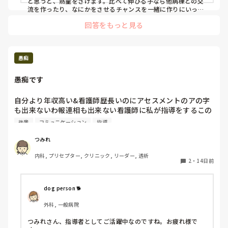
と思うと、熱量をさげます。比べて伸びる子なら他病棟との交
流を作ったり、なにかをさせるチャンスを一緒に作りにいった
り患者さんに協力してもらいますね！

回答をもっと見る
覚え方はもう人それぞれなので、飲み込み早い子はバンバンや
らせて、ゆっくりな子は繰り返し、を意識しています。
愚痴
愚痴です
自分より年収高い&看護師歴長いのにアセスメントのアの字
も出来ないわ報連相も出来ない看護師に私が指導をするこの
時間とお金の無駄は何なんでしょうか？高い給料で雇用され
後輩
コミュニケーション
指導
てるのに新卒レベル…。

教える気も失せます…。

つみれ
最近の怒ってはいけないという文化のせいで後輩にもナメら
内科, プリセプター, クリニック, リーダー, 透析
れてますし…。

2
・
14日前
指導するって何でこんなに難しいんでしょうか。

愚痴ばかりですみません😔
dog person 🐕
外科, 一般病院
つみれさん、指導者としてご活躍中なのですね。お疲れ様で