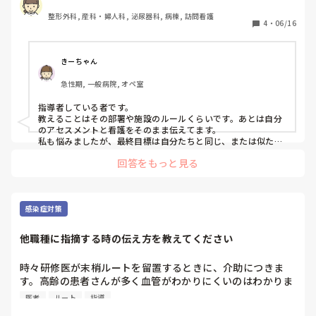
今も訪問看護に転職して、新しい子が入ってきたのですが、
整形外科, 産科・婦人科, 泌尿器科, 病棟, 訪問看護
どう教えてあげたら良いかわからず困っています。

4
・
06/16
みなさんは、新人さんに指導するときに気を付けていること
はありますか？
きーちゃん
急性期, 一般病院, オペ室
指導者している者です。

教えることはその部署や施設のルールくらいです。あとは自分
のアセスメントと看護をそのまま伝えてます。

私も悩みましたが、最終目標は自分たちと同じ、または似たよ
うな看護が出来ることです。ならば自分が考えてることをその
回答をもっと見る
ままそっくり伝えれば、自ずと同じ思考を身につけられます。
それを吸収してもらえばいいだけです。

論理的思考は、すなわち根拠です。その根拠を元にしたのがア
セスメントなので、学校でやってきたことの延長戦です。手技
も同じです。

感染症対策
それでも成長が遅い場合は勉強の仕方が合わない場合もありま
す。その場合は色んな人の勉強の仕方を教えます。ノートの取
他職種に指摘する時の伝え方を教えてください
り方と一緒です。

意欲のある子は受け身だけでなく自分から学ぼうとします。先
輩は見本を見せればいいだけですので、頑張ってみてくださ
時々研修医が末梢ルートを留置するときに、介助につきま
い。

す。高齢の患者さんが多く血管がわかりにくいのはわかりま
長文失礼しました。
すが、大体の研修医はせっかく手袋をつけていたのに血管を
医者
ルート
指導
探す時に片手の手袋を外してそのまま穿刺します。結構頻回