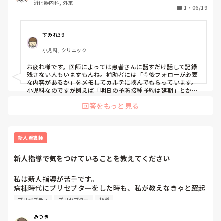
い可能性もあるのかなと感じます。

消化器内科, 外来
1
・
06/19
忙しい中で指導する側も大変ですが、何を見ればよいのかを具
体的に示してあげると成長につながることも多いと思います。
すみれ39
小児科, クリニック
お疲れ様です。医師によっては患者さんに話すだけ話して記録
残さない人もいますもんね。補助者には「今後フォローが必要
な内容があるか」をメモしてカルテに挟んでもらっています。
小児科なのですが例えば「明日の予防接種予約は延期」とか、
「あざは皮膚科に行ってって説明済」とか。
回答をもっと見る
新人看護師
新人指導で気をつけていることを教えてください
私は新人指導が苦手です。

病棟時代にプリセプターをした時も、私が教えなきゃと躍起
になりすぎて空回りしたり、論理的な思考を普段意識してで
プリセプティ
プリセプター
指導
きていないからか分かりやすく説明ができなかったりで、プ
リセプティーの子と組む日は気が重かったです。

みつき