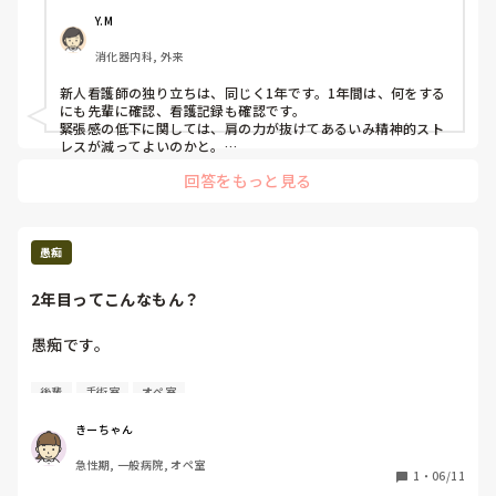
Y.M
消化器内科, 外来
新人看護師の独り立ちは、同じく1年です。1年間は、何をする
にも先輩に確認、看護記録も確認です。

緊張感の低下に関しては、肩の力が抜けてあるいみ精神的スト
レスが減ってよいのかと。

責任感の低下は、見逃してはだめですね。2年目になり先輩の
回答をもっと見る
目が離れた時に、相当苦労すると思います…。

↑ちょっといじわるですが、これを経験することで一歩大きく
なれます。

みたいな風習があります。
愚痴
2年目ってこんなもん？
愚痴です。

うちの2年目の子が危機感というか責任感が足りない気がす
後輩
手術室
オペ室
る。

大したことじゃないにしてもミスは連発するし、お互い気づ
きーちゃん
かなかったことに対するインシデント起こしても私はちゃん
急性期, 一般病院, オペ室
と報告するのにその子はしない。

1
・
06/11
勉強の予習復習に対してもヘラヘラしてたからそれは叱った