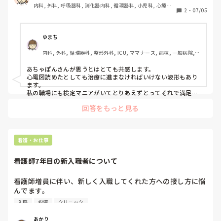
内科, 外科, 呼吸器科, 消化器内科, 循環器科, 小児科, 心療内
だけだから

2
・
07/05
科, 整形外科, 産科・婦人科, 耳鼻咽喉科, 皮膚科, 泌尿器科, 
リハビリ科, 総合診療科, 救急科, 超急性期, ICU, CCU, HCU, 
と言われた。

その他の科, ママナース, 外来, 神経内科, 脳神経外科, NICU, 
消化器外科, 一般病院, 慢性期, 回復期, 終末期, オペ室, 透析, 
まじで波形読めるだけならいらんの。

ゆまち
検診・健診
内科, 外科, 循環器科, 整形外科, ICU, ママナース, 病棟, 一般病院, 
あっけに取られましたが、同じことスレッズに投稿してみよ
オペ室
うかなぁ。

あちゃぽんさんが思うとはとても共感します。

まじで、何のための、勉強、資格ですかね。
心電図読めたとしても治療に進まなければいけない波形もあり
ます。

私の職場にも検定マニアがいてとりあえずとってそれで満足し
ている人がいます。

回答をもっと見る
努力家だなとは思いますがもう少し違う視点で見れればもっと
いい看護ができるのになと思っています。
看護・お仕事
看護師7年目の新入職者について
看護師増員に伴い、新しく入職してくれた方への接し方に悩
んでます。

仕事ができる・できない以前に人として、社会人としてこれ
入職
指導
クリニック
でいいのか？と思う場面が多く、一緒に仕事をしていく中で
それらが職場内に支障をきたすのは避けたいですが、対応の
あかり