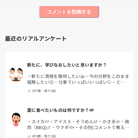
コメントを投稿する
最近のリアルアンケート
新たに、学びなおしたいと思いますか？
・
新たに資格を取得したい📖
・
今の分野をこのまま
経験したい😊
・
仕事でいっぱいいっぱい💦
・
どん
な自分になりたいか探し中🧐
・
その他（コメントで
397
票・
残り4日
教えてください）
夏に食べたいものは何ですか？🍉
・
スイカ🍉
・
アイス🍦
・
そうめん🥢
・
かき氷🍧
・
焼
肉（BBQ)🍖
・
ウナギ🐟
・
その他(コメントで教え
てください)
459
票・
残り3日