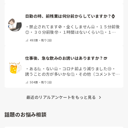
日勤の時、前残業は何分前からしていますか？⌚
・
禁止されてます🚫
・
全くしません🙅
・
１５分前後
😊
・
３０分前後🤓
・
１時間はないくらい🤔
・
１時
間以上…😨
・
その他（コメントで教えて下さい）
493
票・
残り2日
仕事後、急な飲みのお誘いはありますか？🍺
・
ある🙋
・
ない🙅
・
コロナ前より減りました😢
・
誘うことの方が多いかな🤔
・
その他（コメントで教
えてください）
504
票・
残り1日
最近のリアルアンケートをもっと見る
話題のお悩み相談