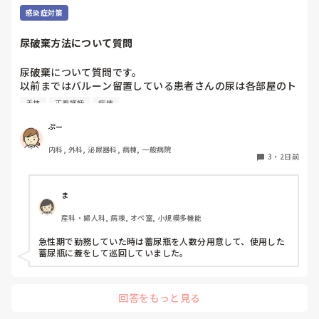
感染症対策
尿破棄方法について質問
尿破棄について質問です。

以前まではバルーン留置している患者さんの尿は各部屋のト
イレに破棄する形でしたが、感染予防上汚物処理室でのみ破
手技
正看護師
病棟
棄に代わり1人ウロバッグ空っぽにしたらその尿はすぐに汚
物処理室に持っていくという非効率な方法になってます。尿
ぷー
破棄人数は10人近くになるので病室と汚物処理室を10往復
内科, 外科, 泌尿器科, 病棟, 一般病院
する形に。結果尿破棄に時間がかかってます。

3
・
2日前
以前の病院では尿破棄用ワゴン下段に蓄尿袋を患者さん分セ
ットしワゴン下段に乗せて破棄していき最後まとめて汚物処
理室で破棄してたのでその方法はダメなのか？と疑問抱いて
ま
ます。もちろん汚物見えないようワゴンにカバーする等対策
産科・婦人科, 病棟, オペ室, 小規模多機能
して。

皆さんの病棟ではどのような方法取られてますか？
急性期で勤務していた時は蓄尿瓶を人数分用意して、使用した
蓄尿瓶に蓋をして巡回していました。
回答をもっと見る