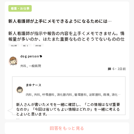
大学病院に在籍していると必ず異動があるため、永遠に眼科病
棟に居続けることは不可能なので、

看護・お仕事
異動の声がかかる前に眼科クリニックに転職しました。

そこから先は何か所か眼科クリニックを転々として今の職場に
新人看護師が上手にメモできるようになるためには…
至る、という感じです。
新人看護師が指示や報告の内容を上手くメモできません。情
報量が多いのか、はたまた重要なものとそうでないものの仕
分けができないのか…  肝心な事柄を逃してしまいます。何
指導
新人
病棟
かよい指導方法はないでしょうか？　出来るだけゆっくり指
示・報告するよう皆で努力しています。
dog person 🐕
外科, 一般病院
6
・
2日前
まゆナース
内科, 外科, 呼吸器科, 消化器内科, 循環器科, 泌尿器科, 病棟, 消化器
外科, 一般病院
新人さんが書いたメモを一緒に確認し、「この情報はなぜ重要
なのか」「今回は省いてもよい情報はどれか」を一緒に考える
とよいと思います。

ただ間違いを指摘するのではなく、患者さんの状態や報告の目
回答をもっと見る
的に照らして振り返ることで、重要度を判断する力が少しずつ
身につくのではないでしょうか。最初は情報を多く書いてしま