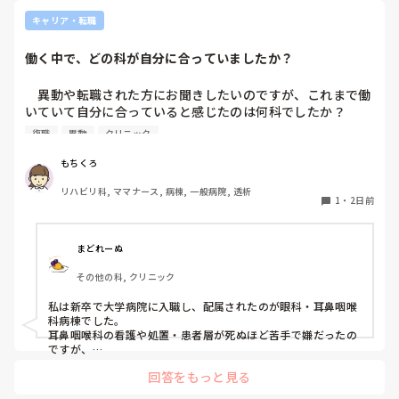
キャリア・転職
働く中で、どの科が自分に合っていましたか？
　異動や転職された方にお聞きしたいのですが、これまで働
いていて自分に合っていると感じたのは何科でしたか？

また、どんなところが合っていると感じましたか？

復職
異動
クリニック
私はこれまで脳神経外科、リハビリ科、透析室と経験しまし
もちくろ
たが、どこもしっくり来なくて悩んでいます…。次回の転職
リハビリ科, ママナース, 病棟, 一般病院, 透析
の参考にさせていただきたいです😭
1
・
2日前
まどれーぬ
その他の科, クリニック
私は新卒で大学病院に入職し、配属されたのが眼科・耳鼻咽喉
科病棟でした。

耳鼻咽喉科の看護や処置・患者層が死ぬほど苦手で嫌だったの
ですが、

眼科は自分に合っていて好きだったので、そこからずーっと眼
回答をもっと見る
科で働いています。
