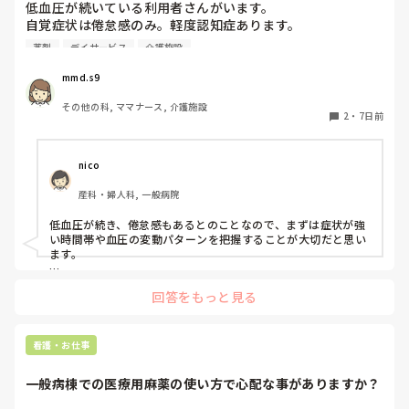
低血圧が続いている利用者さんがいます。

自覚症状は倦怠感のみ。軽度認知症あります。

元々降圧剤3剤服用しており、デイでは受診までは低血圧な
薬剤
デイサービス
介護施設
ら臥床させる、回復したら離床しできる範囲でリハもしてま
す。ただ1日低いときも少なくありません。

mmd.s9
ようやく受診し薬剤調整したかなと思えば、2剤のみ降圧剤
その他の科, ママナース, 介護施設
の内容が変更になっただけで、3剤服用のままです。やはり
2
・
7日前
血圧が低いまま。

こんな利用者さんに対して何か他のアプローチがあれば

nico
産科・婦人科, 一般病院
低血圧が続き、倦怠感もあるとのことなので、まずは症状が強
い時間帯や血圧の変動パターンを把握することが大切だと思い
ます。

降圧薬が3剤継続されているのであれば、内服時間と血圧・症
回答をもっと見る
状との関連を記録し、立位・座位・臥位での血圧測定（起立性
低血圧の有無）も確認すると、受診時の情報として役立つかも
しれません。また、水分摂取量や食事摂取量、脱水の有無、発
熱・感染症状など、低血圧を助長する要因がないかも併せて観
看護・お仕事
察したいところです。

一般病棟での医療用麻薬の使い方で心配な事がありますか？
リハビリは無理をせず、その日の体調や血圧に合わせて実施す
ることが重要だと思います。薬剤が変更されても3剤のままで