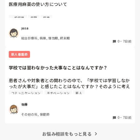
症状が改善しない場合は、「倦怠感が強くADLに支障が出てい
医療用麻薬の使い方について

ること」「低血圧が持続していること」を具体的な血圧値や症
状の記録とともに、再度家族へ情報提供し、薬剤調整の必要性
緩和ケア病棟では、疼痛コントロールのために頻繁に医療用
を相談してもよいのではないでしょうか。
一般病棟
病院
病棟
麻薬を使用します。当たり前に使うため、スタッフの緊張感
も確かにあまりなくなっているなと感じています。

yusa
今回お聞きしたいのは、一般病棟だと患者さんのうちどのく
総合診療科, 病棟, 慢性期, 終末期
らいの方が使っていますか？使用に際して、何か問題や心配
0
・
7日前
などがありますか？

率直なご意見を教えていただきたいです。
新人看護師
学校では習わなかった大事なことはなんですか？
患者さんや対象者との関わりの中で、「学校では学習しなか
ったが大事だ」と感じたことはなんですか？そのように考え
るようになったきっかけや出来事もあれば教えてください。
コミュニケーション
モチベーション
新人
佐藤
その他の科, 保健師
0
・
7日前
お悩み相談をもっと見る