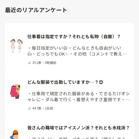
最近のリアルアンケート
仕事着は指定ですか？それとも私物（自腹）？
・
毎日指定がいい😄
・
どんなときも自由がいい
👍
・
どっちでもOK✨
・
その他（コメントで教えて
ください）
351
票・
5時間前
どんな服装で出勤していますか…？😊
・
仕事用で規定された服装がある
・
できるだけオシ
ャレに
・
ダル着で行く
・
着替えやすさ重視です
・
病
院のユニフォームそのまま
・
その時によって様々
・
447
票・
1日前
その他(コメントで教えてください)
皆さんの職場ではアイスノン派？それとも氷枕派？