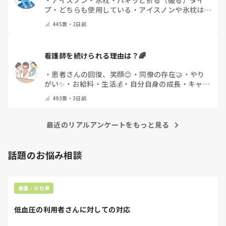
・
アイスノン
・
氷枕
・
パキッと折る（破る）タイ
プ
・
どちらも使用している
・
アイスノンや氷枕は使
用しない
・
その他(コメントで教えてください)
445
票・
2日前
看護師を続けられる理由は？🌈
・
患者さんの回復、笑顔😊
・
同僚の存在🤝
・
やり
がい✨
・
お給料・生活💰
・
自分自身の成長・キャリ
アアップ🌱
・
特にありません
・
その他(コメントで
493
票・
3日前
教えてください)
最近のリアルアンケートをもっと見る
話題のお悩み相談
看護・お仕事
低血圧の利用者さんに対しての対応