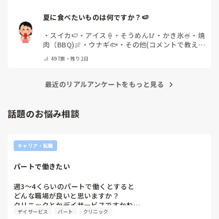
夏に食べたいものは何ですか？🍉
・
スイカ🍉
・
アイス🍦
・
そうめん🥢
・
かき氷🍧
・
焼
肉（BBQ)🍖
・
ウナギ🐟
・
その他(コメントで教え
てください)
497
票・
残り2日
最近のリアルアンケートをもっと見る
話題のお悩み相談
キャリア・転職
パートで働きたい
週3〜4くらいのパートで働くとすると

どんな職場が良いと思いますか？

クリニックとかデイサービスですかね…
デイサービス
パート
クリニック