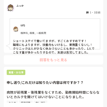
ふっか
1
・
1日前
はち
精神科, 病棟, 一般病院
ショートステイで働いてますが、すごくおすすめです！

職場にもよりますが、扶養内もいけるし、業務重くないし！

クリニックは人が少なく休みづらいことも多かったり、1人で
こなす量が多かったりするので、友達は苦労してました。
回答をもっと見る
看護・お仕事
申し送り/これだけは知りたい内容は何ですか？？
病院が前残業・後残業をなくすため、勤務開始時間にならな
いとカルテを開けてはいけないことになりました。

カルテ
情報収集
申し送り
そのため、十分な情報収集が困難になり、前勤務者がしっか