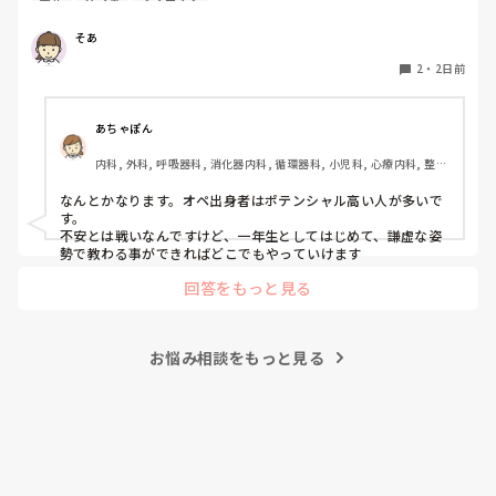
そあ
もう一つ、単発のバイトもしたいのですがオペ室経験しかな
い人でも働けるようなところはありますかね。

2
・
2日前
病棟経験も一度もないので色々と不安でいっぱいです。
あちゃぽん
内科, 外科, 呼吸器科, 消化器内科, 循環器科, 小児科, 心療内科, 整形
外科, 産科・婦人科, 耳鼻咽喉科, 皮膚科, 泌尿器科, リハビリ科, 総
合診療科, 救急科, 超急性期, ICU, CCU, HCU, その他の科, ママナー
なんとかなります。オペ出身者はポテンシャル高い人が多いで
ス, 外来, 神経内科, 脳神経外科, NICU, 消化器外科, 一般病院, 慢性
す。

期, 回復期, 終末期, オペ室, 透析, 検診・健診
不安とは戦いなんですけど、一年生としてはじめて、謙虚な姿
勢で教わる事ができればどこでもやっていけます
回答をもっと見る
お悩み相談をもっと見る