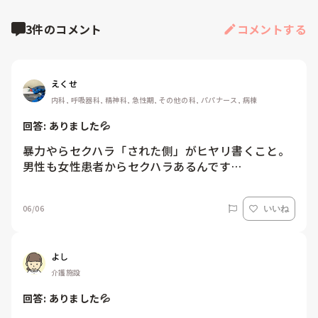
3件のコメント
コメントする
えくせ
内科, 呼吸器科, 精神科, 急性期, その他の科, パパナース, 病棟
回答: 
ありました💦
暴力やらセクハラ「された側」がヒヤリ書くこと。
男性も女性患者からセクハラあるんです…
06/06
いいね
よし
介護施設
回答: 
ありました💦