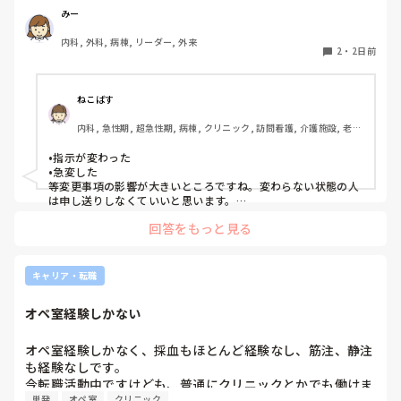
りと記録に残していない場合はとても困ることが増えまし
みー
た。申し送り自体は存在していますが、後残業もなくす風潮
内科, 外科, 病棟, リーダー, 外来
で、5分以内で終わるように、と言われています。

2
・
2日前
人にもよるのですが、端的な申し送りのためにこれだけは知
っておきたい内容は何ですか？？
ねこばす
内科, 急性期, 超急性期, 病棟, クリニック, 訪問看護, 介護施設, 老健
施設, リーダー, 神経内科, 脳神経外科, 一般病院, 慢性期, 回復期, 終
末期, 透析, 保育園・学校, SCU, 派遣, 小規模多機能, 看護多機能
•指示が変わった

•急変した

等変更事項の影響が大きいところですね。変わらない状態の人
は申し送りしなくていいと思います。

絶対伝えたいけど長文で記録には残せない時は時間がある時は
回答をもっと見る
Wordで文章を作って渡してました。
キャリア・転職
オペ室経験しかない
オペ室経験しかなく、採血もほとんど経験なし、筋注、静注
も経験なしです。

今転職活動中ですけども、普通にクリニックとかでも働けま
単発
オペ室
クリニック
すかね(考えてるところは、眼科や皮膚科あたりです)
