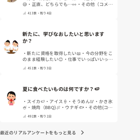
😅
・
正直、どちらでも…👀
・
その他（コメン
トで教えてください）
413
票・
残り4日
新たに、学びなおしたいと思います
か？
・
新たに資格を取得したい📖
・
今の分野をこ
のまま経験したい😊
・
仕事でいっぱいいっぱ
い💦
・
どんな自分になりたいか探し中🧐
・
そ
451
票・
残り3日
の他（コメントで教えてください）
夏に食べたいものは何ですか？🍉
・
スイカ🍉
・
アイス🍦
・
そうめん🥢
・
かき氷
🍧
・
焼肉（BBQ)🍖
・
ウナギ🐟
・
その他(コメ
ントで教えてください)
492
票・
残り2日
最近のリアルアンケートをもっと見る