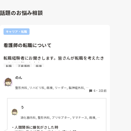
話題のお悩み相談
キャリア・転職
看護師の転職について
転職経験者にお聞きします。皆さんが転職を考えたき
っかけは何でしたか?
転職
正看護師
病棟
のん
整形外科, リハビリ科, 病棟, リーダー, 脳神経外科, 
6
・
2日前
回復期
う
消化器内科, 整形外科, プリセプター, ママナース, 病棟, 訪
問看護, リーダー, 消化器外科, 一般病院
・人間関係に嫌気がさした時
