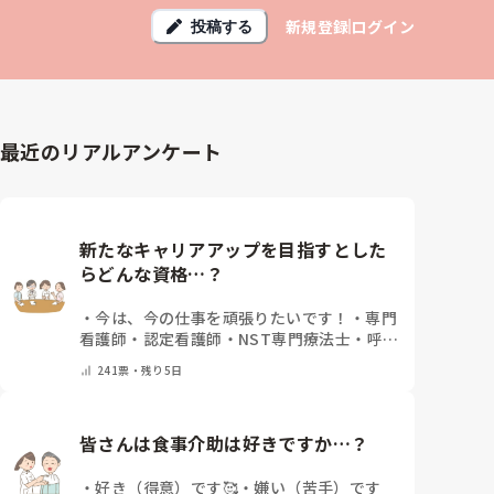
新規登録
ログイン
投稿する
最近のリアルアンケート
新たなキャリアアップを目指すとした
らどんな資格…？
・
今は、今の仕事を頑張りたいです！
・
専門
看護師
・
認定看護師
・
NST専門療法士
・
呼吸
療法認定士
・
糖尿病療養指導士
・
認知症ケア
241
票・
残り5日
専門士
・
消化器内視鏡技師
・
その他(コメン
トで教えて下さい)
皆さんは食事介助は好きですか…？
・
好き（得意）です🥰
・
嫌い（苦手）です