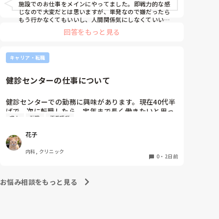
施設でのお仕事をメインにやってました。即戦力的な感
じなので大変だとは思いますが、単発なので嫌だったら
もう行かなくてもいいし、人間関係気にしなくていいの
が楽でした！単価も高いですし私には合ってたかなと思
回答をもっと見る
います。ただ、自分の行きたい日にちに空きがあるか分
からないのでそこは難点ですかね。
キャリア・転職
健診センターの仕事について
健診センターでの勤務に興味があります。現在40代半
ばで、次に転職したら、定年まで長く働きたいと思っ
求人
転職
正看護師
ています。

健診センターは比較的人気があるので、あまり空きが
花子
ないと聞きます。

実際、健診センターでの仕事内容は、楽なのでしょう
内科, クリニック
か？また、大変なことは何ですか？
0
・
2日前
お悩み相談をもっと見る