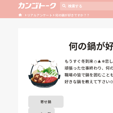
リアルアンケート
何の鍋が好きですか？？
何の鍋が
もうすぐ冬到来⛄🎄❄恋し
頑張った仕事終わり、何の
職場の皆で鍋を囲むことも
好きな鍋を教えて下さい
寄せ鍋