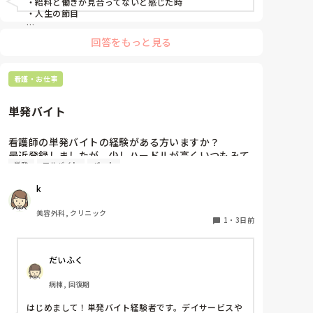
・給料と働きが見合ってないと感じた時

・人生の節目

回答をもっと見る
看護・お仕事
単発バイト
看護師の単発バイトの経験がある方いますか？

最近登録しましたが、少しハードルが高くいつもみて
単発
アルバイト
パート
いるだけです。

1度行ってもういいかなと言っている知り合いもい
k
て、どのような雰囲気なのか知りたいです。
美容外科, クリニック
1
・
3日前
だいふく
病棟, 回復期
はじめまして！単発バイト経験者です。デイサービスや