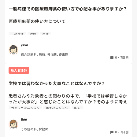
一般病棟での医療用麻薬の使い方で心配な事がありますか？
リハビリは無理をせず、その日の体調や血圧に合わせて実施す
ることが重要だと思います。薬剤が変更されても3剤のままで
症状が改善しない場合は、「倦怠感が強くADLに支障が出てい
医療用麻薬の使い方について

ること」「低血圧が持続していること」を具体的な血圧値や症
状の記録とともに、再度家族へ情報提供し、薬剤調整の必要性
緩和ケア病棟では、疼痛コントロールのために頻繁に医療用
を相談してもよいのではないでしょうか。
一般病棟
病院
病棟
麻薬を使用します。当たり前に使うため、スタッフの緊張感
も確かにあまりなくなっているなと感じています。

yusa
今回お聞きしたいのは、一般病棟だと患者さんのうちどのく
総合診療科, 病棟, 慢性期, 終末期
らいの方が使っていますか？使用に際して、何か問題や心配
0
・
7日前
などがありますか？

率直なご意見を教えていただきたいです。
新人看護師
学校では習わなかった大事なことはなんですか？
患者さんや対象者との関わりの中で、「学校では学習しなか
ったが大事だ」と感じたことはなんですか？そのように考え
るようになったきっかけや出来事もあれば教えてください。
コミュニケーション
モチベーション
新人
佐藤
その他の科, 保健師
0
・
7日前