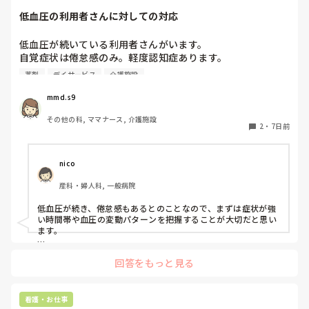
低血圧の利用者さんに対しての対応
低血圧が続いている利用者さんがいます。

自覚症状は倦怠感のみ。軽度認知症あります。

元々降圧剤3剤服用しており、デイでは受診までは低血圧な
薬剤
デイサービス
介護施設
ら臥床させる、回復したら離床しできる範囲でリハもしてま
す。ただ1日低いときも少なくありません。

mmd.s9
ようやく受診し薬剤調整したかなと思えば、2剤のみ降圧剤
その他の科, ママナース, 介護施設
の内容が変更になっただけで、3剤服用のままです。やはり
2
・
7日前
血圧が低いまま。

こんな利用者さんに対して何か他のアプローチがあれば

nico
産科・婦人科, 一般病院
低血圧が続き、倦怠感もあるとのことなので、まずは症状が強
い時間帯や血圧の変動パターンを把握することが大切だと思い
ます。

降圧薬が3剤継続されているのであれば、内服時間と血圧・症
回答をもっと見る
状との関連を記録し、立位・座位・臥位での血圧測定（起立性
低血圧の有無）も確認すると、受診時の情報として役立つかも
しれません。また、水分摂取量や食事摂取量、脱水の有無、発
熱・感染症状など、低血圧を助長する要因がないかも併せて観
看護・お仕事
察したいところです。
