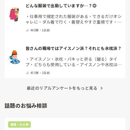
どんな服装で出勤していますか…？😊
・
仕事用で規定された服装がある
・
できるだけオシ
ャレに
・
ダル着で行く
・
着替えやすさ重視です
・
病
院のユニフォームそのまま
・
その時によって様々
・
460
票・
1日前
その他(コメントで教えてください)
皆さんの職場ではアイスノン派？それとも氷枕派？
・
アイスノン
・
氷枕
・
パキッと折る（破る）タイ
プ
・
どちらも使用している
・
アイスノンや氷枕は使
用しない
・
その他(コメントで教えてください)
453
票・
2日前
最近のリアルアンケートをもっと見る
話題のお悩み相談
看護・お仕事