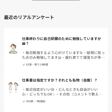
最近のリアルアンケート
仕事終わりに自己研鑽のために勉強していますか
📖？
・
毎日勉強するよう心がけています📝
・
疑問に思っ
た点のみ勉強してます📖
・
疲れ果てて寝落ちが多い
なぁ…😅
・
休日にまとめてやりますっ❕
・
その他
63
票・
残り16時間
（コメントで教えてください）
仕事着は指定ですか？それとも私物（自腹）？
・
毎日指定がいい😄
・
どんなときも自由がいい
👍
・
どっちでもOK✨
・
その他（コメントで教えて
ください）
406
票・
7時間前