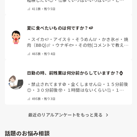
経験したい😊
・
仕事でいっぱいいっぱい💦
・
どん
な自分になりたいか探し中🧐
・
その他（コメントで
411
票・
残り5日
教えてください）
夏に食べたいものは何ですか？🍉
・
スイカ🍉
・
アイス🍦
・
そうめん🥢
・
かき氷🍧
・
焼
肉（BBQ)🍖
・
ウナギ🐟
・
その他(コメントで教え
てください)
465
票・
残り4日
日勤の時、前残業は何分前からしていますか？⌚
・
禁止されてます🚫
・
全くしません🙅
・
１５分前後
😊
・
３０分前後🤓
・
１時間はないくらい🤔
・
１時
間以上…😨
・
その他（コメントで教えて下さい）
495
票・
残り3日
最近のリアルアンケートをもっと見る
話題のお悩み相談