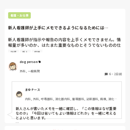
看護・お仕事
新人看護師が上手にメモできるようになるためには…
新人看護師が指示や報告の内容を上手くメモできません。情
報量が多いのか、はたまた重要なものとそうでないものの仕
分けができないのか…  肝心な事柄を逃してしまいます。何
指導
新人
病棟
かよい指導方法はないでしょうか？　出来るだけゆっくり指
示・報告するよう皆で努力しています。
dog person 🐕
外科, 一般病院
6
・
2日前
まゆナース
内科, 外科, 呼吸器科, 消化器内科, 循環器科, 泌尿器科, 病棟, 消化器
外科, 一般病院
新人さんが書いたメモを一緒に確認し、「この情報はなぜ重要
なのか」「今回は省いてもよい情報はどれか」を一緒に考える
とよいと思います。

ただ間違いを指摘するのではなく、患者さんの状態や報告の目