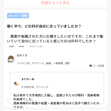
回答をもっと見る
キャリア・転職
働く中で、どの科が自分に合っていましたか？
　異動や転職された方にお聞きしたいのですが、これまで働
いていて自分に合っていると感じたのは何科でしたか？

また、どんなところが合っていると感じましたか？

復職
異動
クリニック
私はこれまで脳神経外科、リハビリ科、透析室と経験しまし
もちくろ
たが、どこもしっくり来なくて悩んでいます…。次回の転職
リハビリ科, ママナース, 病棟, 一般病院, 透析
の参考にさせていただきたいです😭
1
・
2日前
まどれーぬ
その他の科, クリニック
私は新卒で大学病院に入職し、配属されたのが眼科・耳鼻咽喉
科病棟でした。

耳鼻咽喉科の看護や処置・患者層が死ぬほど苦手で嫌だったの
ですが、

眼科は自分に合っていて好きだったので、そこからずーっと眼