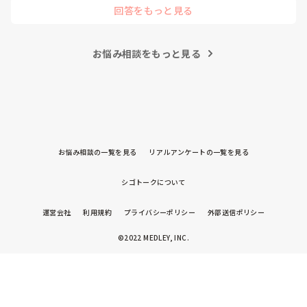
回答をもっと見る
科で働いています。

大学病院に在籍していると必ず異動があるため、永遠に眼科病
棟に居続けることは不可能なので、

お悩み相談をもっと見る
異動の声がかかる前に眼科クリニックに転職しました。

そこから先は何か所か眼科クリニックを転々として今の職場に
至る、という感じです。
お悩み相談の一覧を見る
リアルアンケートの一覧を見る
シゴトークについて
運営会社
利用規約
プライバシーポリシー
外部送信ポリシー
©2022 MEDLEY, INC.