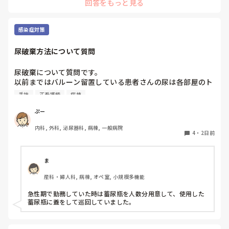
回答をもっと見る
的に照らして振り返ることで、重要度を判断する力が少しずつ
身につくのではないでしょうか。最初は情報を多く書いてしま
うことも自然だと思うので、繰り返し一緒に整理しながら、必
要な内容を選べるよう支援するとよいと思います。
感染症対策
尿破棄方法について質問
尿破棄について質問です。

以前まではバルーン留置している患者さんの尿は各部屋のト
イレに破棄する形でしたが、感染予防上汚物処理室でのみ破
手技
正看護師
病棟
棄に代わり1人ウロバッグ空っぽにしたらその尿はすぐに汚
物処理室に持っていくという非効率な方法になってます。尿
ぷー
破棄人数は10人近くになるので病室と汚物処理室を10往復
内科, 外科, 泌尿器科, 病棟, 一般病院
する形に。結果尿破棄に時間がかかってます。

4
・
2日前
以前の病院では尿破棄用ワゴン下段に蓄尿袋を患者さん分セ
ットしワゴン下段に乗せて破棄していき最後まとめて汚物処
理室で破棄してたのでその方法はダメなのか？と疑問抱いて
ま
ます。もちろん汚物見えないようワゴンにカバーする等対策
産科・婦人科, 病棟, オペ室, 小規模多機能
して。

皆さんの病棟ではどのような方法取られてますか？
急性期で勤務していた時は蓄尿瓶を人数分用意して、使用した
蓄尿瓶に蓋をして巡回していました。