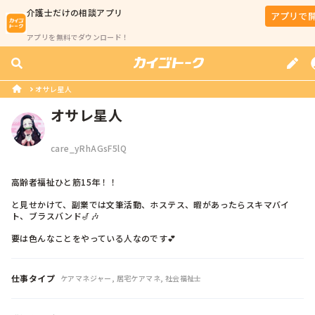
介護士
だけの相談アプリ
アプリで
アプリを無料でダウンロード！
オサレ星人
オサレ星人
care_yRhAGsF5lQ
高齢者福祉ひと筋15年！！

と見せかけて、副業では文筆活動、ホステス、暇があったらスキマバイ
ト、ブラスバンド🎷🎶

要は色んなことをやっている人なのです💕
仕事タイプ
ケアマネジャー, 居宅ケアマネ, 社会福祉士