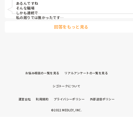
か。また、パワハラやいじめに遭わないか。

あるんですね

今、職場がお家騒動状態なんですが。

そんな職場

しかも連続で

私の周りでは無かったです

どうしましょう。

不倫は良くないですよね

悩む所です。

回答をもっと見る
でも気持ちが抑えられない時もあるかな？

どうして私とペア組んだ管理者は、みーんなそういう道に走って
ケアマネは、出来れば居宅介護支援事業所でやってみたいです。
魅力的な人が多い職場なんでしょうか？

しまうんだーーーー！！

地域包括ケアシステムの構築が叫ばれ、地域では介護予防、施設
私は妻一筋なので関係ありませんが
では看取り、要は国や医療が高齢者の面倒を見られなくなってる
今、ニーズがあるのは地域の居宅のケアマネの方かなと思うから
私と仕事するとストレスが溜まるのか？？
です。

どなたか、ご自身ならどうするかなど、ご回答お願い致します。
お悩み相談の一覧を見る
リアルアンケートの一覧を見る
シゴトークについて
運営会社
利用規約
プライバシーポリシー
外部送信ポリシー
©2022 MEDLEY, INC.