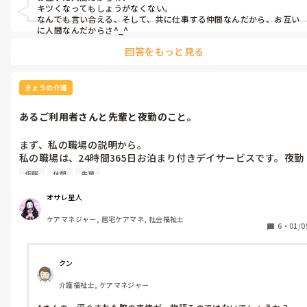
わない』と。

キツくなってもしょうがなくない。

『オサレ星人さん、○○さんのトイレ一緒にお願いします！！』

なんでも言い合える、そして、共に仕事する仲間なんだから、お互い
『オサレ星人さん、ベッドと居室の配置はどうしたら良いです
に人間なんだからさ^_^
だからオサレ星人は、

か？』

『浴室の衣類乾燥にかけておけば、夜中の3時頃には乾くから、
回答をもっと見る
『オサレ星人さん、△△さんが朝起きなくて困ってるんですけ
夜勤帯は時間だけはあるんだから。(ちなみにオサレ星人は、夜
ど、どうしたら良いですか？』

中一睡も出来ない星の住人)』

『オサレ星人さん、明日の朝食どうすれば良いですか？』

と言ったわけさ。

きょうの介護
という感じになり、20時頃まで残されたわけです。

あるご利用者さんと先輩と夜勤のこと。
すると、『仮眠なしですか？(ちなみにワンオペですよ)そもそ
極め付けに、その夜勤専従者の発言が、

も、管理者さんや先輩相談員さんには、やらなくて良いと言われ
まず、私の職場の説明から。

『社員の方がいるうちに色々聴いた方が楽かなぁと思いまし
た』

私の職場は、24時間365日お泊まり付きデイサービスです。夜勤
て。』

とか言ってきたのね。

をするのは、夜勤専従パートだったり、正社員の私たちだった
ですって。

仮眠
休憩
先輩
り。ちなみに夜勤はワンオペです。OJTの時は二人ですが。ナー
いやあのね、確かに社員のミーティングで、『夜勤者の、暗黙の
スコールもないので、私は15分おきくらいに皆さんの顔を見ない
あのね、オサレ星人はたまたまいたけど、本当は社員はとっくに
オサレ星人
了解による業務を減らそう。そしてご利用者のケアや見守りに全
と不安で、夜勤中は座っていることも出来ません。仮眠や寝落ち
帰ってるか、送迎に出てて居ないんですよ？それに、あなたここ
集中させよう。』とはなりましたよ。

ケアマネジャー, 居宅ケアマネ, 社会福祉士
なんてもっての外です。まぁ、会社の規定で5.5時間は休憩つま
では数ヶ月やってるじゃないですか。いつまで経ってもできるよ
6
・
01/0
無給なのでタダ働きですが。だから、何が何でも規定時間仮眠す
うにならないよ！？

ですが、それはあなたがご利用者さん達を転倒ばっかりさせるか
る人もいますが。

↑的なこと言っちゃったのです。

ら、先輩相談員が提案したのであって、言ってしまえばあなたの
クン
スキル不足で、任せられないということなのですよ。現に他の夜
次に、ご利用者さんの事。

更に！！

勤者はみんな出来るし、あなたの後は日中の勤務者はすごい負担
介護福祉士, ケアマネジャー
ご利用者Aさんは、とても甘えん坊で、職員に構って欲しい方で
とあるご利用者に、『私だけパン粥は嫌。みんなとおんなじ普通
になっているのですわよ。

す。夜間のトイレその他湿布等のご所望も多い方です。あまり声
のパンが食べたい』と言われたらしくて、日中はお粥に刻み食食