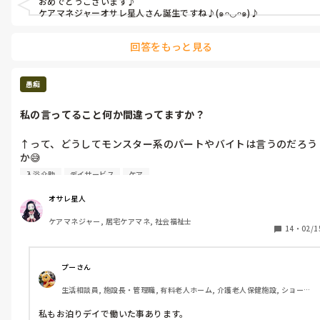
おめでとうございます♪

ケアマネジャーオサレ星人さん誕生ですね♪(๑ᴖ◡ᴖ๑)♪
私が初挑戦したプランを見て違和感を抱く事業所は少ないけど、
『そのサービスを使わなかったらどうなるか』のリスクも、『何
回答をもっと見る
故この課題が「有」なのか』という根拠も、プランに網羅出来る
ケアマネが本物なんだって。

愚痴
いや〜😆✨忙しい中でも、こんなに熱血指導してくれるとは、良
い所に就職した〜😊✨

私の言ってること何か間違ってますか？
優しく謙虚で、フットワークの速い、そして分析力の豊富な本物
↑って、どうしてモンスター系のパートやバイトは言うのだろう
のケアマネになれるように、修行頑張ります！！
か😅

入浴介助
デイサービス
ケア
また夜勤者の愚痴でごめんなさい。

オサレ星人はまた夜勤者とトラブりました💦

オサレ星人
ケアマネジャー, 居宅ケアマネ, 社会福祉士
うちの事業所は、24時間365日お泊まり付きデイサービスなの
14
・
02/1
で、夜勤があります。

夜勤者は、日中の勤務者の負担を軽減するよう、色んな下準備を
プーさん
しておくのも仕事というか、暗黙の了解でそうはなっているので
生活相談員, 施設長・管理職, 有料老人ホーム, 介護老人保健施設, ショート
すが。

ステイ, デイサービス, ユニット型特養
私もお泊りデイで働いた事あります。

日勤も夜勤も両方行う社員やパートは、日勤者がどこまでやって