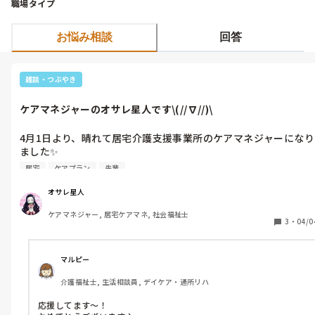
職場タイプ
お悩み相談
回答
雑談・つぶやき
ケアマネジャーのオサレ星人です\(//∇//)\
4月1日より、晴れて居宅介護支援事業所のケアマネジャーになり
ました✨

居宅
ケアプラン
先輩
早速、今日は先輩にくっついてご利用者さん宅を訪問して来まし
た。

オサレ星人
ケアマネジャー, 居宅ケアマネ, 社会福祉士
いゃ〜スゴいね！！先輩方は。

3
・
04/0
情報を貰う側の事業所と、情報を出す側のケアマネジャーでは、
アセスメントの視点もまるで違うんだね！！

目からウロコ！！

マルピー
介護福祉士, 生活相談員, デイケア・通所リハ
介護予防プラン作りにも挑戦。

『文章は上手いけど、ケアマネとしての視点とか、ニーズの根拠
応援してます〜！

の分かる文言作りがまだまだだね😄🎶』と言われました。
