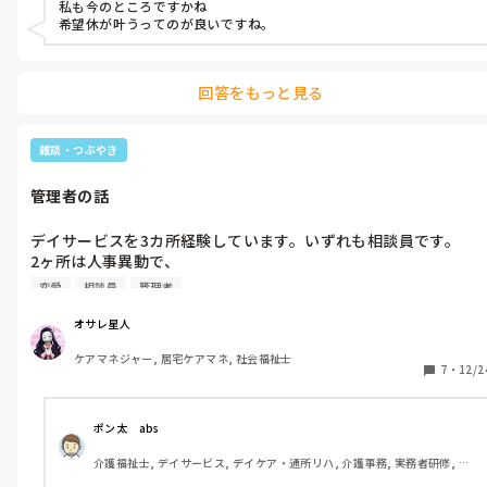
私も今のところですかね

ちにしか繋いでいないなど、動きの悪いケアマネさんや、あまり
でも、オサレ星人の気持ちはー！？

希望休が叶うってのが良いですね。
にも強引過ぎるケアマネさん、ご利用者さんの変化をいくら伝え
皆さま、Aさんの言う『言わなくても分かる』は、どういう意味
ても動かないケアマネさん(結果その方は亡くなった)、包括や医
だと思いますか！？

ただの愚痴です。

療と連携したのか疑わしいケアマネさんを見てると、『私はああ
どなたか、オサレ星人の気持ちも分かるよ、という方、いたらコ
回答をもっと見る
はなるまい！』と燃えてくる。

これを聞いた瞬間、私は『Bさんならいちいち頼まなくても、自
メントお願い致します。

分の希望を分かってくれる』という意味に取ってしまったのです
《転職をためらっている理由》

が。

雑談・つぶやき
・今の職場は人間関係が良好。みんな最高に良い人ばかり。私は
人との繋がりを構築するのが苦手な性分で、今ほど周りの人に恵
おいおいおい。オサレ星人にはいちいち頼まなくちゃ分からない
管理者の話
まれた職場には出会っていない。

ってか！？

・私は38歳なんですが、今までに結構な回数転職している。今の
デイサービスを3カ所経験しています。いずれも相談員です。

職場もまだ一年未満。これ以上履歴書を黒くしたくない。

どなたか、『自分ならこう思う』『いや、こういう意味じゃない
2ヶ所は人事異動で、

・三年ほど後に、車をキャッシュで購入したいので、給料やボー
か？』等、お願い致します。

もう1ヶ所は転職で、現在の職場です。

ナスを貯めなければならず、給料やボーナスが貰えるブランクを
恋愛
相談員
管理者
作るわけにはいかない。

管理者はいずれも男性です。

・趣味🎷🎶その他プライベートを、全て現職のシフト等に合わせ
オサレ星人
ている。それを崩したくない。

ケアマネジャー, 居宅ケアマネ, 社会福祉士
一人目は、当時50代で奥さんと別居中で、パートの若い女の子と
・ケアマネ更新研修、バンドの練習、病院受診等色々あるが、こ
7
・
12/2
ダブル不倫！！

れほどまでに希望休を叶えてくれる職場は、他にはない。

・ケアマネ持ってるケアマネ持ってるって言ってるけど、実務経
二人目は、当時40代独身で、パートの既婚の女の子と不倫！！

験はない。求人を見てると、『未経験歓迎』とか、『充実した研
ポン太　abs
修制度あり！』とか書いてある所もあるけど、実際にはケアマネ
介護福祉士, デイサービス, デイケア・通所リハ, 介護事務, 実務者研修, 小
三人目は、夫婦で経営してるくせに、別のパートさんと・・・

の先輩は忙しいから、私に教えてるヒマなんてないのではない
規模多機能型居宅介護