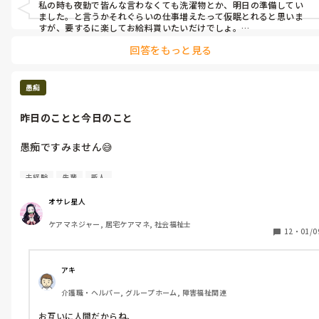
私の時も夜勤で皆んな言わなくても洗濯物とか、明日の準備してい
おいてほしいか、どんな下準備をしておいて欲しいか、よく分か
ました。と言うかそれぐらいの仕事増えたって仮眠とれると思いま
るんですが。そうではない夜勤専従の人もいるわけでありまして(
すが、要するに楽してお給料貰いたいだけでしょ。

そーゆう人は何を言っても文句しか言わないと思いますよ。

´Д`)y━･~~

回答をもっと見る
その人が夜勤の時は、夜勤が仕事しやすい用に日勤帯が親切でやっ
ている事をやらないとか、少し困ってもらって、皆んな協力している
さて。

事をわからせたらどうですか？

暗黙の了解で夜勤中に片付けておきたい業務の中に、ご利用者の
管理者さんも何を言っても無駄と思っているのでは？

愚痴
私物や日中の入浴で使うバスタオル類、要は洗濯物の乾燥(ちな
辞められたら困りますもんね。
にうちには乾燥機がない。天気の悪い日は部屋干し&浴室の『衣
昨日のことと今日のこと
類乾燥』)とたたみもの、片付けがあります。

愚痴ですみません😅

それを社員や他の夜勤者は、全員出来るわけですが。それが出来
ない夜勤専従の人がいるわけさ。いや、出来ないというか、ご利
まず、私の会社の説明から。

用者の私物の仕分けが出来ておらず、ごっちゃ混ぜになってい
未経験
先輩
新人
日勤者は、最終が18時まで(夕食後の送迎等あれば、19時〜20時
て、日中の入浴に支障が出ているのですよ。

頃になる事も)で、夜勤者が18時〜翌朝9時まで)なのです。夜勤
オサレ星人
ワンオペです。

ケアマネジャー, 居宅ケアマネ, 社会福祉士
そこでオサレ星人は言ったわけさ。

12
・
01/0
尚、正社員が夜勤をやる時は、必ず日勤からのぶっ通しなので、
『お洗濯物を畳んで頂けるのであれば、ご利用者さん達の私物を
24時間勤務なのですが。(←おっと、コレは今関係なかった💦)

仕分けしておいてもらえますか？』

と。

アキ
次に、昨日のこと。

介護職・ヘルパー, グループホーム, 障害福祉関連
勤務終了後、たまたま夕食後の送迎がなかった私が、夜勤専従者
すると、

(介福だけど、ほぼ未経験に近い人)に捕まって😅

『それをやってると定時の朝9時を過ぎて、帰りのバスに間に合
お互いに人間だからね、
