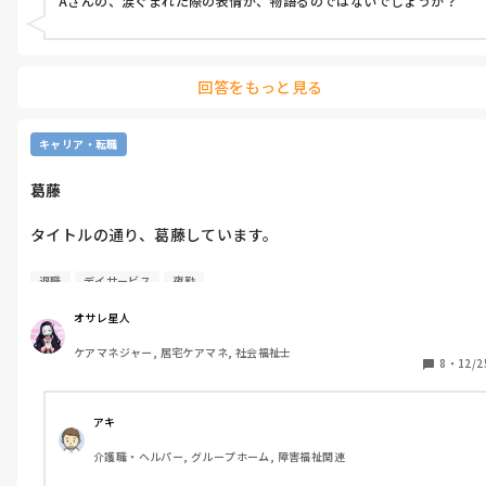
Aさんの、涙ぐまれた際の表情が、物語るのではないでしょうか？
も大きくない方なので、注意して聞き取らないといけません。優
べてる人に、常食出そうとしてるのです。(相談してくれて良か
それをやんわりと伝えたのですわ。オサレ星人は。

しくて可愛い方なんですけどね。

たと言えば良かったですが)

そこで、『その方の望みに背いて嫌われるのと、ワンオペで詰ま
すると

そして、先輩Bさんの事。

らせて救急車呼ぶ事態になったり後から誤嚥性肺炎起こすのと、
『管理者さんも、先輩相談員さんも、もう一人の社員さんも、優
回答をもっと見る
Bさんは、とても明るく優しくて、いつもレクを頑張っている人
どっちが怖いですか？』って言っちゃったんですよ💦

しいですよね。だからやりますよ、って言ってくれるので、それ
です。私と同じ正社員です。話しやすく、ご利用者さんにも人気
に甘えてはいました。ですが、オサレ星人さんの言うことだけ違
があります。少なくとも日中は。

そして今日。

いますよね。社員さんの中で、意見は統一されているんですか？
キャリア・転職
上司である管理者と、もう一人の先輩相談員が朝、待ち構えてい
パートや夜勤者に物申す時は、社員さんで統一してからにして下
さて。私が夜勤デビューする際、このBさんがOJTで着いてくれ
て😅

さい。それから私に教えて下さい。私の言ってること、何か間違
葛藤
ました。ところが！！このBさん、夜勤が始まった瞬間寝てるん
『オサレ星人それはパワハラだよー。』って。ぐすん😢ぐすん🥺

ってますか？』

です！！私が以前特養に勤めていて夜勤は10年ぶりだけど慣れて
ですって。

タイトルの通り、葛藤しています。

いたのが幸いで、ご利用者対応は出来、失禁も事故も起きなかっ
いやいや、上司と先輩が言うにはね、『夜勤専従者にこう言った
たのですが、夜勤は朝の5時くらいからがご利用者の目覚める時
んだって？』『オサレ星人の言うことは正しいんだけど、相手見
いやあのね、オサレ星人は洗濯物を片付けてくれるのであれば、
今のデイサービスから、持っているケアマネの資格を活かし、本
間帯だし、朝食の準備含めて大変なのに、6時過ぎまで寝てまし
て言いなよー。』『辞められたらどうする。オサレ星人夜勤増え
退職
デイサービス
夜勤
と前置きして、仕分けして欲しいと言っただけですよ。

当にケアマネになるか、今のままでいるかの葛藤です。

た！！私は家事が出来ないから、朝食の作り方を教わりたかった
るよー。』←オサレ星人自身が退職しようかと画策してることも
のに。

オサレ星人
知らないでw

間違ってるのはオサレ星人かしら？

ケアマネジャー, 居宅ケアマネ, 社会福祉士
《転職したい理由》

そんなある日。

ちなみに上司と先輩が言ったことは、事実は事実。ですが、明ら
8
・
12/2
・ケアマネ更新研修を受けている最中なのですが、研修を受けて
ご利用者Aさんが、いつものように『今日は誰が夜勤？』と尋ね
かに部分的に誇張されてるー😱！！

どなたかお願いします。・゜・(ノД`)・゜・。

いたら『やってやる！』と火がついた。

て来られました。Aさんは、誰なら頼みやすいか、を気にされる
・今のデイサービスが、24時間365日お泊まり付きデイサービス
んです。そこで、私は『Bさんよ。』と正直に答えたのです。

アキ
いやいやいや、オサレ星人の言い方がキツいのは分かる。夜勤専
で、夜勤もあれば早朝(朝6時等)の送迎もあり、夜は遅ければ21
するとどうでしょう。Aさんは、『そう、Bさんなの。それなら
従者の気持ちも、上司の気持ちも分かる。パワハラって言われて
介護職・ヘルパー, グループホーム, 障害福祉関連
頃帰宅になるところが、ハードだなぁと思っている。

言わなくても分かるわね。』と仰り、涙ぐんでいるではありませ
も仕方ない。

・失礼だけど、例えばゴミ屋敷に独居してるご利用者さんを、う
んか！！
