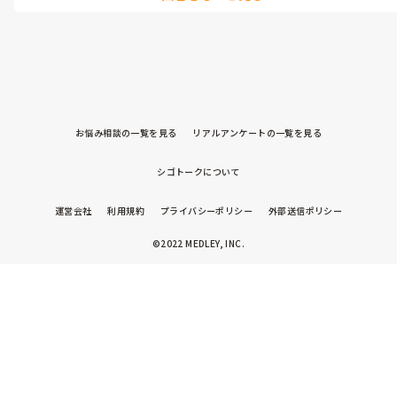
かりませんが、訪問介護なのですか？

訪問していない時にも時給が発生する雇用ですか？

分刻みでギッチギチに訪問入れろもいうことですか？

施設の金儲けのために自分らが馬車馬のように働けと。

まぁ賢い人は黙ってやめます。自分のキャリアアップ目指す人はその
お悩み相談の一覧を見る
リアルアンケートの一覧を見る
「もっともっと」で頑張るんじゃないんですかね。

「母体が一般企業」様

シゴトークについて
という言い方に違和感がありますが、他のところではそういった金
儲けは二の次、なのに利益優先けしからん

運営会社
利用規約
プライバシーポリシー
外部送信ポリシー
と思うなら他に行けば、と言われて終わりだと思います。
©2022 MEDLEY, INC.