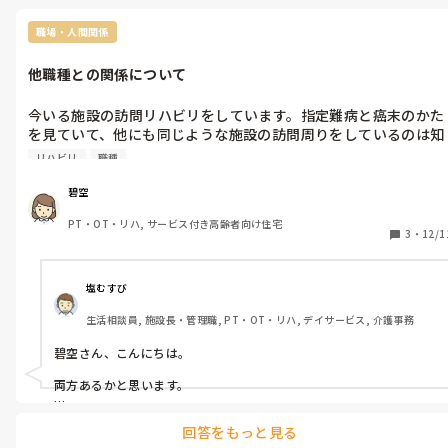
職場・人間関係
他職種との関係について
今いる施設の訪問リハビリをしています。指定難病と癌末のかた
を見ていて、他にも同じような施設の訪問周りをしているのは知
っていますが、介護職の方や入居だけど介護保険のみの方を見る
リハビリ
職種
ことはありません。困った時に声がかかることもあるのですが、
見ているとモヤモヤスルーが多い気がします。介護者側からみて
碧空
リハビリとの接点はない方が楽なんですか？それとも忙しすぎて
PT・OT・リハ, サービス付き高齢者向け住宅
それどころではない？
3
・
12/1
塩むすび
生活相談員, 施設長・管理職, PT・OT・リハ, デイサービス, 介護事務
碧空さん、こんにちは。

両方あるかと思います。

今の法人（特養メインでデイ、ショートなど）に入った10年前、リ
回答をもっと見る
ハ職が少しずつ各施設に配置された頃で、どこも1人職場でけっこう