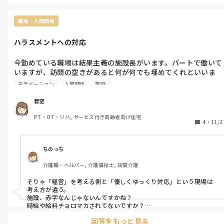
しかも最後にそれを処理する人が困ってる様です。
職場・人間関係
ハラスメントへの対応
今勤めている職場は結果主義の施設長がいます。パートで働いて
いますが、訪問の空きがあると何が何でも埋めてくれといいま
す。

モチベーション
人間関係
施設
経営側からすると必要なこととは思いますが、スタッフがきちん
と無理な理由を話しても『あなた達の仕事は訪問しなければお金
碧空
にならないんだから。給料泥棒になるのよ』と言われます。

PT・OT・リハ, サービス付き高齢者向け住宅
母体が一般企業様だとこんなにも扱いが悪いのでしょうか。

4
・
11/2
タイムカードの上にはハラスメントは許さないって描いてありま
すが、それを報告することができないような環境の場合、みなさ
んやはり退職を選択するのでしょうか？

ちのっち
介護職・ヘルパー, 介護福祉士, 訪問介護
まさか介護業界でこんなに事務的な職場があるとは思いませんで
した。
そりゃ「経営」を考える側と「優しくゆっくり対応」という現場は
考え方が違う。

施設、赤字なんじゃないんですかね？

時給や給料チョロマカされてないですか？

回答をもっと見る
「訪問の空き時間」という言葉で貴方様がどのような働き方かはわ