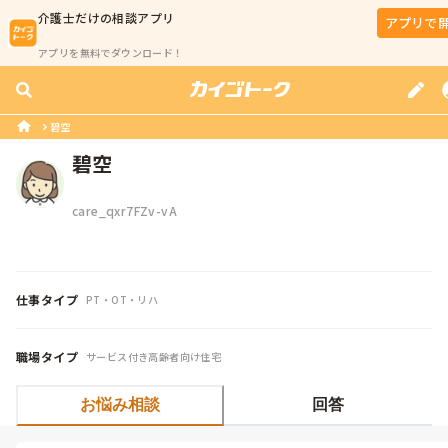
介護士
だけの相談アプリ
アプリで
アプリを無料でダウンロード！
碧空
碧空
care_qxr7FZv-vA
仕事タイプ
PT・OT・リハ
職場タイプ
サービス付き高齢者向け住宅
お悩み相談
回答