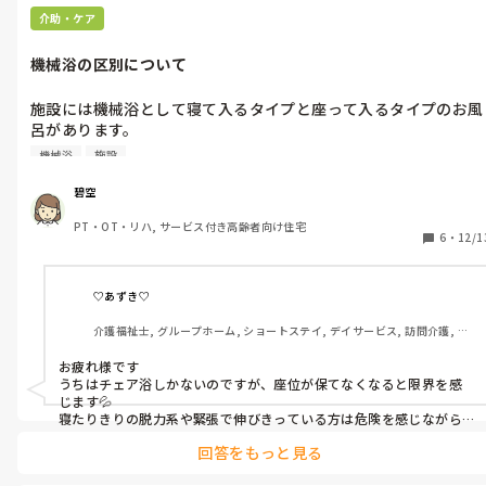
介助・ケア
機械浴の区別について
施設には機械浴として寝て入るタイプと座って入るタイプのお風
呂があります。

この境界にいる人々はどこで切り替えていますか？

機械浴
施設
一般的には捕まってでも立っていられるかどうかかなと思います
が、人によっては寝て入るお風呂だと動いてしまう方がいるかと
碧空
思うのですが、どうされていますか？
PT・OT・リハ, サービス付き高齢者向け住宅
6
・
12/1
♡あずき♡
介護福祉士, グループホーム, ショートステイ, デイサービス, 訪問介護, 障
害者支援施設, 小規模多機能型居宅介護
お疲れ様です

うちはチェア浴しかないのですが、座位が保てなくなると限界を感
じます💦

寝たりきりの脱力系や緊張で伸びきっている方は危険を感じながら
無理やり入れている感じです💦💦

回答をもっと見る
円背で膝が固まっていて立てなくても座って居られるので入浴可能
です。