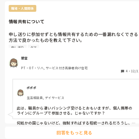
職場・人間関係
情報共有について
申し送りに参加せずとも情報共有するための一番漏れなくできる
方法で良かったものを教えて下さい。

認識の誤差も多く、現在はノートを使っていますがなかなかハイ
申し送り
ケア
リスクのことが多くて…

よろしくお願いします
碧空
PT・OT・リハ, サービス付き高齢者向け住宅
4
・
12/1
ポポポ
生活相談員, デイサービス
此は、職員から凄いバッシング受けるとおもいますが、個人携帯の
ラインにグループで参加させる。じゃないですか？

何処かの国じゃないけど、強制すればする程統一されるだろうし、自
己に任せれば、任せる程、ばらつくと思います。
回答をもっと見る