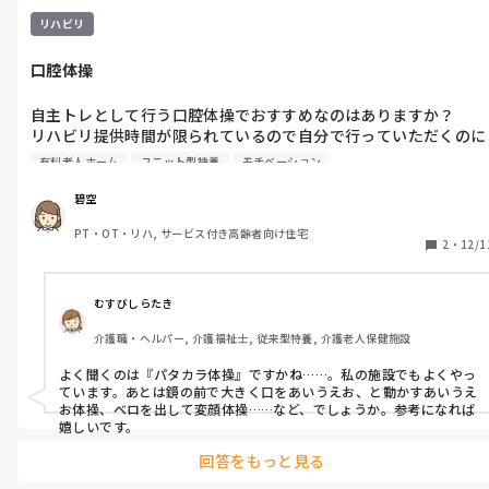
リハビリ
口腔体操
自主トレとして行う口腔体操でおすすめなのはありますか？

リハビリ提供時間が限られているので自分で行っていただくのに
ありきたりなものはすぐにやらなくなってしまうなーと思ったの
有料老人ホーム
ユニット型特養
モチベーション
で、もし楽しく続けられるものがありましたら是非教えていただ
きたいです。
碧空
PT・OT・リハ, サービス付き高齢者向け住宅
2
・
12/1
むすびしらたき
介護職・ヘルパー, 介護福祉士, 従来型特養, 介護老人保健施設
よく聞くのは『パタカラ体操』ですかね……。私の施設でもよくやっ
ています。あとは鏡の前で大きく口をあいうえお、と動かすあいうえ
お体操、ベロを出して変顔体操……など、でしょうか。参考になれば
嬉しいです。
回答をもっと見る