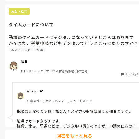
みんな他職種との関係に悩んでましたね。

ポジショニングや移乗方法のレクチャーや職員の体のメンテナンス
お金・給料
（腰痛予防など）などの発信で徐々に距離を詰めていった感じです。

タイムカードについて
現場はどこも忙しく、「ご利用者さんのためだからやってくださ
い」だけではお願いを聞いてもらえないこともあります。

おなじことなんだけど、「こうすると利用者さんも楽に動けるし、そ
勤務のタイムカードはデジタルになっているところはあります
うすると介助も減って職員さんも楽だよね〜、やってみない？」と
か？また、残業申請などもデジタルで行うところはありますか？

言い換えるようにしたり。

寒くなって指紋認証してくれなくなってきたので面倒だなぁと思
タイムカード
残業
っているのですが。
碧空さんの気づきをぜひうまく伝えてあげてください😄
碧空
PT・OT・リハ, サービス付き高齢者向け住宅
2
・
12/0
ぼっぽー🐦
介護福祉士, ケアマネジャー, ショートステイ
指紋認証なのですね！私なんてスマホの指紋認証すら拒否です👎🫆

職場はカードタッチです。

残業、休み、早退などは、デジタル申請なのですが、申請の仕方の
間違いとか方法がさまざまある（有給休暇午後半日にする人と時間
回答をもっと見る
休暇半日にする人といる）ため、非常に悩ましいです！面倒！
