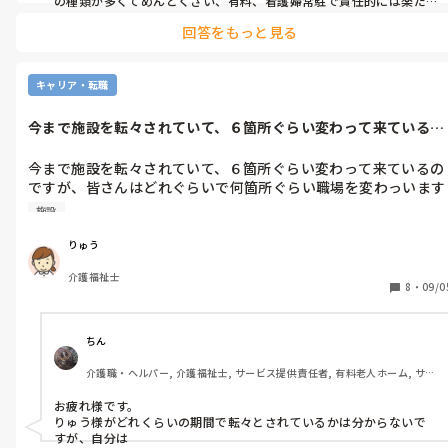
の種類が多くてめんどくさい、有料、看護婦常駐で責任的には楽だ
が、性格悪すぎ看護、介護長、施設長ばかりでダル。こんな感じの
回答をもっと見る
感想です！
キャリア・転職
今まで施設を転々されていて、６箇所ぐらい変わって来ているの
ですが、皆さ...
今まで施設を転々されていて、６箇所ぐらい変わって来ているの
ですが、皆さんはどれぐらいで何箇所ぐらい職場を変わっいます
か？変わりすぎとは分かっているのですが、なかなか長続きして
施設
いないと分かっているのですが、なかなかながつづきしていませ
りゅう
介護福祉士
8
・
09/0
ちん
介護職・ヘルパー, 介護福祉士, サービス提供責任者, 有料老人ホーム, サー
ビス付き高齢者向け住宅, 訪問介護, 介護事務, 実務者研修, 社会福祉士
お疲れ様です。

りゅう様がどれくらいの期間で転々とされているかは分からないで
すが、自分は
