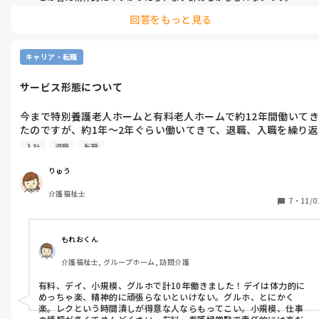
回答をもっと見る
ここからは、雇う側の話ですが、1、2年で転職をよくされている
と、そこは検討材料に入ります。すぐでなくても、長く勤める人が欲
しい場合もあります。

即戦力で先ずは人が欲しい。ので無ければいい返事とはいかないか
キャリア・転職
も知れません。

ウチで、の話になってしまいますが、紹介会社を経由していない場
サービス形態について
合はかなりの確率で採用しているようです。仲介料を取られて辞めら
れたら困る。けど、仲介料が無ければ辞めてもそれ程の痛手では無
い。との考え見たいです。教える現場はたまりませんが（汗

今まで特別養護老人ホームと有料老人ホームで約12年間働いてき
とは言え、給料の相談など、自分でしないといけないので、良し悪し
たのですが、約1年〜2年ぐらい働いてきて、退職、入職を繰り返
ですが。

してきたのですが、短い所は一年も持たずに辞めてしまったとこ
入社
退職
転職
ろもありました、らみなさんはどんな形態の施設で働いてきまし
などと、返事になってましたかね？

たか？施設によって差はあると思いますが、この施設形態は良か
りゅう
った？ここは悪かったと意見があれは教えてくれたら幸いです。
介護福祉士
よろしくお願いします。
7
・
11/0
もれおくん
介護福祉士, グループホーム, 訪問介護
有料、デイ、小規模、グルホで計10年働きました！デイは体力的に
めっちゃ楽、精神的に頑張らないといけない。グルホ、とにかく
楽。レクという時間潰しが得意な人ならもってこい。小規模、仕事