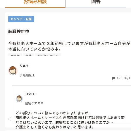
お悩み相談
回答
キャリア・転職
転職検討中
今有料老人ホームで３年勤務していますが有料老人ホーム自分が
本当に向いているか悩み中。

有料老人ホームとサービス付き高齢者向け住宅と老健違いが分か
サ高住
老健
有料老人ホーム
る方がいれば教えてください。

勤務経験多い特養か？とれとも経験ない老健も検討しています。
りゅう
介護福祉士
15
・
06/1
コタロー
居宅ケアマネ
どの部分について悩んでるのかによりますが…

有料老人ホームとサービス付き高齢者向け住宅は最近ではあまり変
わりはないと思います。厳密なところに違いはありますが…

介護士として働くなら変わりはないと思います。