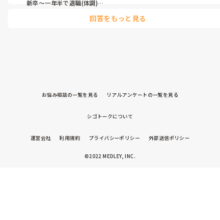
新卒〜一年半で退職(体調)

第二新卒として転職して3年で退職(結婚)＆転職

回答をもっと見る
同会社ではありますが出産で一旦退職＆別事業所のパートで復職

という感じなので、22~30歳の間に4箇所で働いている状態です。

公務員や教師が多い同年代の友達の中ではダントツの転職数でした
笑

福祉系は転職が多くても面接の時とかそこまで突っ込まれないなと
いう印象でした。
お悩み相談の一覧を見る
リアルアンケートの一覧を見る
シゴトークについて
運営会社
利用規約
プライバシーポリシー
外部送信ポリシー
©2022 MEDLEY, INC.