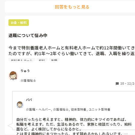
回答をもっと見る
お金・給料
退職について悩み中
今まで特別養護老人ホームと有料老人ホームで約12年間働いてき
たのですが、約1年〜2年ぐらい働いてきて、退職、入職を繰り返
してきたのですが、短い所は一年も持たずに辞めてしまったとこ
有料老人ホーム
給料
転職
ろもありました。今の職場はまったく協力性がなくて本当にしん
どいです、体力的にも精神的にも限界ですが、入職、退職を繰り
りゅう
返した来たのでかなかな踏ん切りが付きません、面接を受けるも
介護福祉士
なかなかいい返事が貰えていないのが現状です。皆さんは給料が
10
・
12/2
下がっても転職考えますか？いい意見があれは教えてくれたら幸
いです。よろしくお願いします。
パパ
介護職・ヘルパー, 介護福祉士, 従来型特養, ユニット型特養
自分だったらと考えますと、精神的、体力的にキツイのであれば、
転職を考えます。ただ、生活もあるので、家族と相談だったり、給料
面など、よく検討してからになるかと。

とは言え精神的にキツかったら、まず辞めるかもしれないです。
