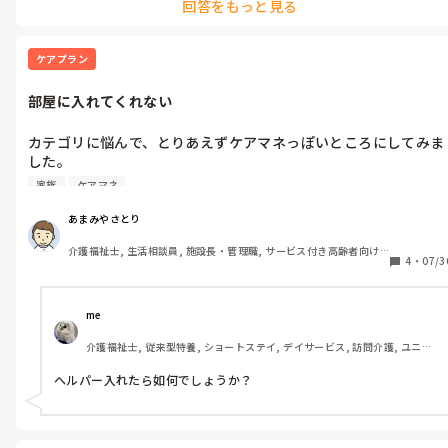
回答をもっと見る
しかし、オムツは場合によっては、でしょうけど、掃除は介護保険で
はその頻度は無理で、お断りすべきでしょう…保険者の、差がありま
すが、私が居宅ケアマネの頃は（わずか５年でしたけど）見聞きし
た限りでは、ほかの支援とでの掃除対応でないなら、掃除頻度は✕の
ケアプラン
考えばかりデシタが…　もちろん、行政お得意の“〜が望ましい”との
言い方でしたけど…

部屋に入れてくれない
ただ、もちろん難しいながら、アセスメント次第とも言える所でし
カテゴリに悩んで、とりあえずケアマネっぽいところにしてみま
した。

毎月のモニタリング訪問なんですが、入口というかリビングあた
家族
ケアマネ
りまではいいんですが、寝室に入れてもらえません。

介護ベッドや手すりを検討したいのですが、「散らかってるか
あまみやさとり
ら」とお話しても入れてもらえません。

介護福祉士, 生活相談員, 施設長・管理職, サービス付き高齢者向け
4
・
07/3
住宅, デイサービス, 訪問介護, 居宅ケアマネ
me 
介護福祉士, 従来型特養, ショートステイ, デイサービス, 訪問介護, ユニッ
ト型特養
ヘルパー入れたら如何でしょうか？