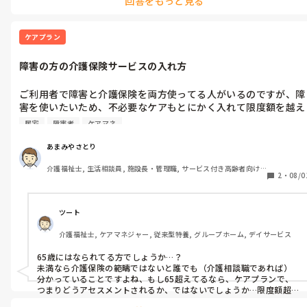
回答をもっと見る
説明も難しいですね

理解してもらえないでしょうね
ケアプラン
障害の方の介護保険サービスの入れ方
ご利用者で障害と介護保険を両方使ってる人がいるのですが、障
害を使いたいため、不必要なケアもとにかく入れて限度額を越え
ようとします。

居宅
障害者
ケアマネ
それなりにあるある話だと思いますが、「週3回掃除しろ」とか
「2時間おきにオムツ交換に来い」とか、常識的にあまりしない
あまみやさとり
内容ですが、重度訪問介護でヘルパーが常駐しているので、実施
介護福祉士, 生活相談員, 施設長・管理職, サービス付き高齢者向け
するだけならできてしまいます。ただ、介護保険として適切かと
2
・
08/0
住宅, デイサービス, 訪問介護, 居宅ケアマネ
言われると…。

皆さんの周りにそのような方はいませんか？
ツート
介護福祉士, ケアマネジャー, 従来型特養, グループホーム, デイサービス
65歳にはなられてる方でしょうか…？

未満なら介護保険の範疇ではないと誰でも（介護相談職であれば）
分かっていることですよね、もし65超えてるなら、ケアプランで、
つまりどうアセスメントされるか、ではないでしょうか…限度額超え
なければですね、、
