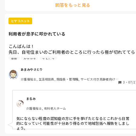
もあります。冷却スプレーとかシート、送迎車へはお茶などの水分持
回答をもっと見る
ち込みの許可をもらってます。(もちろんご利用者様の前では飲みま
せん。送迎と送迎の間などで飲みます。)
ヒヤリハット
利用者が息子に叩かれている
こんばんは！

先日、自宅住まいのご利用者のところに行ったら唇が切れててら
「あれ⁉︎」って思ったら、同居の息子さんが「ついイラっとして
家族
ケアマネ
ストレス
叩いてしまった」と‥。

日常的ではないようですが、介護疲れのようで、何かいい方法は
あまみやさとり
ないでしょうか？

介護福祉士, 生活相談員, 施設長・管理職, サービス付き高齢者向け
3
・
07/2
住宅, デイサービス, 訪問介護, 居宅ケアマネ
追記:認知症はありますが、気になる程ではないです。
まるみ
介護福祉士, 有料老人ホーム
気にならない程度の認知症の方に手を挙げたとなるとこれから日常
的になっていく可能性が十分あり得るので地域包括へ報告をしまし
ょう。