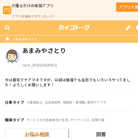
介護士
だけの相談アプリ
アプリで
アプリを無料でダウンロード！
あまみやさとり
あまみやさとり
care_FKBQ6lxRWQ
今は居宅でケアマネですが、以前は施設でも在宅でもいろいろやってまし
た！よろしくお願いします！
仕事タイプ
介護福祉士, 生活相談員, 施設長・管理職, 居宅ケアマネ
職場タイプ
サービス付き高齢者向け住宅, デイサービス, 訪問介護
お悩み相談
回答