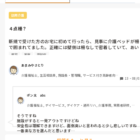
訪問介護
４点柵？
新規で受けた方のお宅に初めて行ったら、見事に介護ベッドが柵
で囲まれてました。正確には壁側は柵なしで密着していて、あい
ている方に柵2つ。

居宅
家族
認知症
家族さんが「落ちそうだから」と壁の頭側にあった柵を反対の足
側に動かしたようです。

あまみやさとり
実質４点柵なので「本当はダメなんですよ」とご説明したもの
介護福祉士, 生活相談員, 施設長・管理職, サービス付き高齢者向け
の、怒りこそはしなかったですけど「落ちてケガしたらどうする
13
・
08/0
住宅, デイサービス, 訪問介護, 居宅ケアマネ
んだ」と。下にクッションになるものを敷く、ベッドを1番下に
下げるなどのお話はしましたが、面倒だと。

いつも悩むところですが、皆さんはどう説明されてますか？
ポン太　abs
介護福祉士, デイサービス, デイケア・通所リハ, 介護事務, 実務者研修, 小
規模多機能型居宅介護
そうですね

施設がすると一発アウトですけどね

安全性は理解できますけど、面倒臭いと言われると少し悲しいですね

一番楽な方を選んだと思います

虐待だとも思ってないと思います
