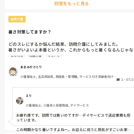
回答をもっと見る
訪問介護
暑さ対策してますか？
どのスレにするか悩んだ結果、訪問介護にしてみました。

暑さがいよいよ本番というか、これからもっと暑くなるんじゃな
いかと思ってます。

ケアマネ
訪問介護
ストレス
皆さんは移動中の暑さ対策してますか？

訪問と訪問の間もそうですが、ご利用者の家も暑いじゃないです
あまみやさとり
か。なにかいい方法とか気をつけていることがあれば教えてくだ
介護福祉士, 生活相談員, 施設長・管理職, サービス付き高齢者向け
さい！
2
・
07/2
住宅, デイサービス, 訪問介護, 居宅ケアマネ
えり
介護福祉士, 介護老人保健施設, デイサービス
お疲れ様です。訪問では無いのですが…デイサービスで送迎業務も担
っています。

この時期かなり暑いですよねー。お迎えに伺うと熱気がすごいお家