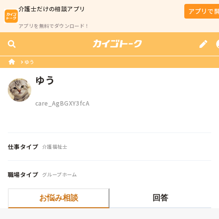
介護士
だけの相談アプリ
アプリで
アプリを無料でダウンロード！
ゆう
ゆう
care_AgBGXY3fcA
仕事タイプ
介護福祉士
職場タイプ
グループホーム
お悩み相談
回答