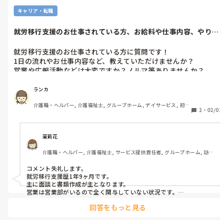
整してもらうしかありません。ただこういった方々は、なぜか私達
則で、側を離れることが出来ません。トイレに行っても、おしっ
だと凄く傾眠や脱力になる成分や量でも効きがわるいなど、調整は何
キャリア・転職
こは出ないことも多いです。因みに、居室からも食堂からも、一
度か必要になり得ます。逆に食事も、特に朝摂れない程の傾眠にもな
番近いトイレまでは2〜3mです。

るなど、ちょうどよいのには時間を要する場合があります。提携医療
就労移行支援のお仕事されている方、お給料や仕事内容、やり甲
先でもよいので、都度相談を繰り返していくのが、根本の解決にな
斐や悩みなど...
る、それしか対応が難しい場合もある、と言うことですよね…職員が
私の対応としては

つきっきり、そして安全、他利用者様の生活の質も守られれば良い
就労移行支援のお仕事されている方に質問です！

・基本的にトイレの訴えは否定しない

ですが、そうはいかない方のレベル、と思えます、、
1日の流れやお仕事内容など、教えていただけませんか？

・お菓子やお茶をお出しして気をそらす

営業や広報活動などは大変ですか？ノルマ等ありませんか？

・テレビのニュースが好きなので、YouTubeなどの歌がかかっ
いる場合はチャンネルをニュースに変える

よろしくお願いします🙇
・昔の話などトイレと関係ない話題を振ってみる

ランカ
・お部屋で横になって休みますか？ときく(何回もトイレに行っ
介護職・ヘルパー, 介護福祉士, グループホーム, デイサービス, 初任
ると疲れて来るので、「寝る」と言うときもある。が、臥床して
2
・
02/0
者研修, 実務者研修, ユニット型特養, 小規模多機能型居宅介護
も『おーい！おーい！』『おしっこー！』『とうしたらいいの
ー？』『朝ごはんたべてないよー！』など、ずっと叫んでいる日
もあり）

茉莉花
介護職・ヘルパー, 介護福祉士, サービス提供責任者, グループホーム, 訪問
その方のトイレ訴えに上手く対応しないと、他の方の不穏を招い
介護, 障害福祉関連
たり、トイレ介助が重なった時などにも影響が出てしまいます。
コメント失礼します。

また、ご飯の支度などが全く進まず、本当に何も出来なくなりま
就労移行支援歴1年9ヶ月です。

す。たまに料理を手伝ってくれる方がいますが、入居者さんが包
主に面談と書類作成が主となります。

営業は営業部がいるので全く関与していない状況です。

丁を使っている時にそれが始まると、台所を離れるのがすごく怖
規模が小さいと、あれもこれも…と、ありますからね。
いです。

回答をもっと見る