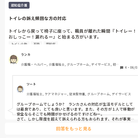
認知症介護
トイレの訴え頻回な方の対応
トイレから戻って椅子に座って、職員が離れた瞬間『トイレー！
おしっこー！漏れるー』と始まる方がいます。

声が大きく、居室にいてもフロアまで響く声量です。逆にフロア
トイレ介助
不穏
認知症
で叫びだすと、居室にいる方が「うるさい」とフロアに出てきま
す。

ランカ
何かしら対応しないと、他の方が不穏になります。「可哀想じゃ
介護職・ヘルパー, 介護福祉士, グループホーム, デイサービス, 初任
ないのよ」と怒り出したり、「連れて行ってあげてよ〜」と泣い
4
・
06/0
者研修, 実務者研修, ユニット型特養, 小規模多機能型居宅介護
てしまう方もいます。中には自分も転倒リスク高いのに、トイレ
に連れて行くために立ち上がらせようとする方もいます。

因みに皆さん、一分前にその方がフロアのトイレから出てきて椅
ツート
子に座るのを見ていますが、『おしっこー！』と始まると、今ト
介護福祉士, ケアマネジャー, 従来型特養, グループホーム, デイサービス
イレから戻ったばかりという事実はなかったことになってしまい
ます。

グループホームでしょうか?　ランカさんの対応が生活モデルとして
は最良であり、とても良いと思います。また、その方が１人で移動が
認知症も進んできており、歩行器使用してますが、状態によって
安全ならそこでも時間がかせげるのですけどねー。

は車椅子対応になります。

さて、しかし限度を超えて訴えられる方もおられます、それが事実で
す。訴えがあっても声掛け後、少し様子をみる（＝放おっておく）
歩行器で歩いていく場合、一番近いトイレでも行って戻るまでに
回答をもっと見る
と、危険な事はありますか?そのご本人に？　あるのなら、キーパー
10分程時間を要します。転倒転落リスク高く、自分で立ち上がろ
ソンに説明をして、精神科や神経内科など受診し、鎮静剤の内服を調
うとしてしまうので、トイレでは「終わるまで一緒に個室」が原