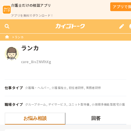
介護士
だけの相談アプリ
アプリで
アプリを無料でダウンロード！
ランカ
ランカ
care_8ivZNVlhXg
仕事タイプ
介護職・ヘルパー, 介護福祉士, 初任者研修, 実務者研修
職場タイプ
グループホーム, デイサービス, ユニット型特養, 小規模多機能型居宅介護
お悩み相談
回答