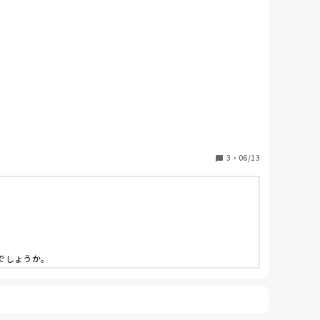
した。〝お国柄もあるでしょうし…。まだ、理解が少し
しゃってくれましたが、不快な思いをさせてしまったこ
3
・
06/13