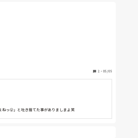
てくれます。

2
・
05/05
ねっ😤」と吐き捨てた事がありましまよ笑
