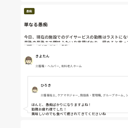
愚痴
単なる愚痴
今日、現在の施設でのデイサービスの勤務はラストになり
最後の最後まで嫌味みたいな言葉ばかり。辞めると言って
退職
デイサービス
愚痴
単なる愚痴です。
きよたん
介護職・ヘルパー, 有料老人ホーム
ひろき
介護福祉士, ケアマネジャー, 施設長・管理職, グループホーム, 
ほんと、愚痴ばかりになりますよね！

勤務お疲れ様でした！

美味しいのでも食べて癒されてきてくださいね