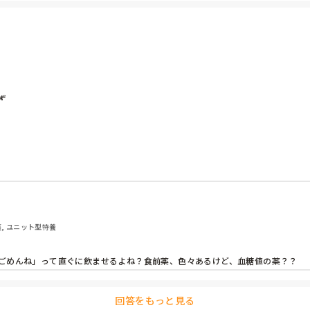
使うから食べなきゃ持たないし、ストレスで食べちゃう人も多いんですかね？
。

がおり、昨日は気づかずにお食事を出してしまいました。

のこと忘れて食事を出してしまって、事後報告に…。

目に…。

と反論して喧嘩に。
護, ユニット型特養
ごめんね」って直ぐに飲ませるよね？食前薬、色々あるけど、血糖値の薬？？
回答をもっと見る