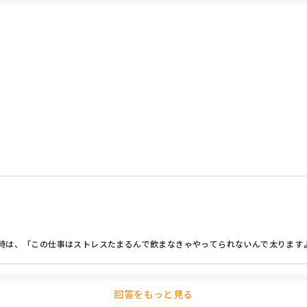
〟などなど。

しまいます〟なんて返答します。そうすれば、周りの利用者さんも笑っ
時は、「この仕事はストレスたまるんで飲まなきゃやってられないんで太りますよ
回答をもっと見る