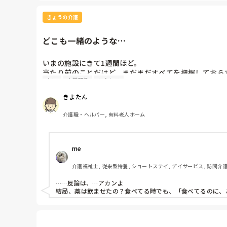
でも…この業界、太ったスタッフ多いですよね。やはり体力
きょうの介護
どこも一緒のような…
いまの施設にきて1週間ほど。

当たり前のことだけど、まだまだすべてを把握しておらず
ケア
人間関係
ストレス
今日、食前薬を飲んで頂かなければいけない利用者さん
でも今日は、他のことをやっている間に、先輩が食前薬
きよたん
それで、そのばにいなかったスタッフに文句を言われる羽
利用者さんの手前、黙っていたけど、いなかったらきっ
介護職・ヘルパー, 有料老人ホーム
me 
介護福祉士, 従来型特養, ショートステイ, デイサービス, 訪問介
……反論は、…アカンよ

結局、薬は飲ませたの？食べてる時でも、「食べてるのに、