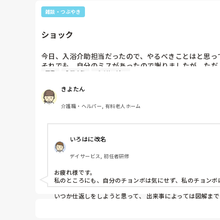
雑談・つぶやき
ショック
今日、入浴介助担当だったので、やるべきことはと思っ
それでも、自分のミスがあったので謝りましたが、ただ
同僚
入浴介助
デイサービス
人の話を聞かないような場所だったとは思わなかった。

かなりショックでした。
きよたん
介護職・ヘルパー, 有料老人ホーム
いろはに改名
デイサービス, 初任者研修
お疲れ様です。

私のところにも、自分のチョンボは気にせず、私のチョンボに
いつか仕返しをしようと思って、 出来事によっては図解まで