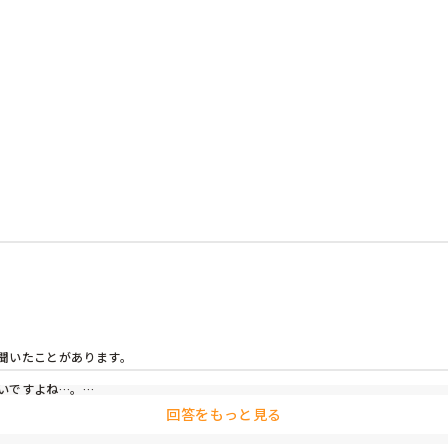
それにも、入浴介助のときには、髪を乾かす際、脱衣場を出てからす
だろうか。もしかして、い◯め？嫌がらせ？

いたことがあります。

ですよね…。

ていないか、働きにくさを感じていないか敏感になっていました。また、コミュニ
回答をもっと見る
ね…

であれば環境をかえるのもてですね。