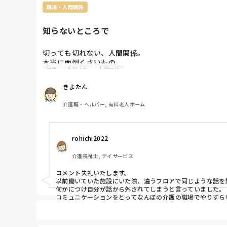
職場・人間関係
知らないところで
切っても切れない、人間関係。

本当に面倒くさいもの。

同僚
入浴介助
人間関係
あるときには、同僚の還暦祝いで食事に行かれた様子。
きよたん
子。

重要な話は、私には回ってこない。この対応はなんなん
介護職・ヘルパー, 有料老人ホーム
できるだけ、早く辞めて楽になりたい
rohichi2022
介護福祉士, デイサービス
コメント失礼いたします。

以前働いていた施設にいた際、違うフロアで同じような話を聞
何かにつけ自分が話から外されてしまうと言っていました。

コミュニケーションをとってなんぼの介護の職場でやりずらい
私は当時リーダーをしていたので、スタッフが嫌な思いをし
なぜ同じ職場にいる人をそのように対応してしまうのでしょう
ずっと続き、きよたんさんが働きにくさを感じてしまうよう