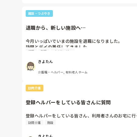
雑談・つぶやき
退職から、新しい施設へ…
今月いっぱいでいまの施設を退職になりました。

訪問とデイの兼任してきました。

退職
転職
デイサービス
平日は訪問、土曜日はデイでやってきてもうヘトヘト。

自分の車で訪問しているから、ガソリン費がかかり、仕
きよたん
元々、デイで働きたかったから、試用期間で辞めて来月か
介護職・ヘルパー, 有料老人ホーム
訪問介護
登録ヘルパーをしている皆さんに質問
登録ヘルパーをしている皆さん、利用者さんのお宅に行
訪問介護
施設
きよたん