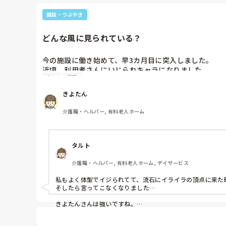
雑談・つぶやき
どんな風に見られている？
今の施設に働き始めて、早3カ月目に突入しました。

近頃、利用者さんにいじられキャラになりました。

ケア
施設
〝もう少し痩せたらどう？〟〝大きいお尻を小さくして…
〝痩せれたらいいなぁ〟〝叩いたらもっと大きくなって
きよたん
介護職・ヘルパー, 有料老人ホーム
タルト
介護職・ヘルパー, 有料老人ホーム, デイサービス
私もよく体型でイジられてて、流石にイライラの頂点に来た
そしたら言ってこなくなりました…

きよたんさんは強いですね。

私はあまりに言われるとイラッとしてしまいます。
