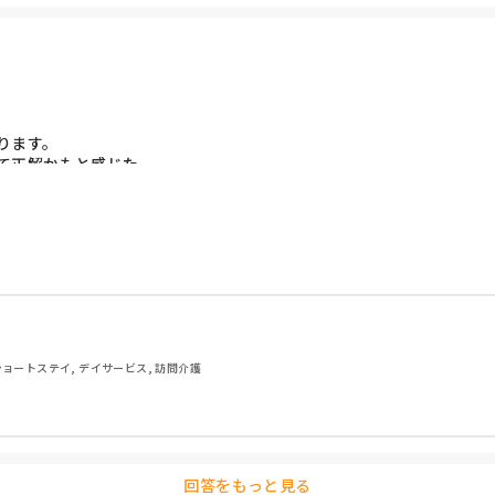
ます。

正解かもと感じた。

ショートステイ, デイサービス, 訪問介護
回答をもっと見る