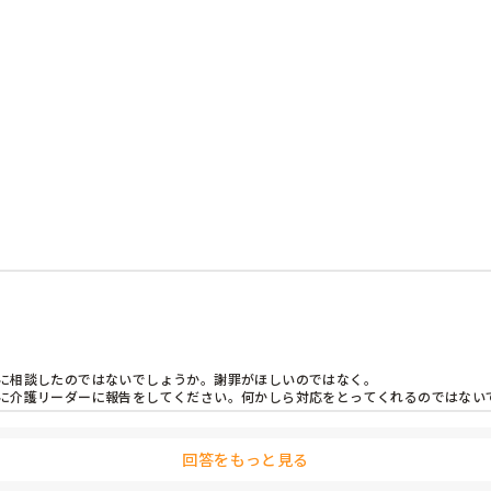
に出したのです。

く早くって言われる〟〝せっかちすぎて…〟のようなことを言ってま
〟と代わりに謝りました。〝あなたが謝ることじゃないよ。〟とおっ
たあったら教えてくださいね〟と伝えました。

すか？

…。

に相談したのではないでしょうか。謝罪がほしいのではなく。

回答をもっと見る