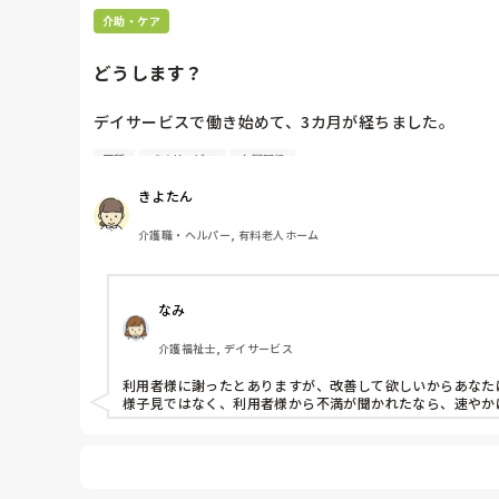
介助・ケア
どうします？
デイサービスで働き始めて、3カ月が経ちました。

不穏
デイサービス
人間関係
利用者さん数名が、入浴後中国の実習生の職員の不満を口
〝もう少し入っていたかったのに〟〝なにをするにも早
きよたん
だけ足りないのかもしれませんね。申し訳ありません。
とは事実なので…〝嫌な思いさせてしまったので…。ま
介護職・ヘルパー, 有料老人ホーム
皆さんは、この状態に遭遇したときは、はっきりと伝えま
様子をみますか?

なみ
それとも、他の職員に相談して遠回しに注意して貰うのか
私は、いまは様子見をしてます。
介護福祉士, デイサービス
利用者様に謝ったとありますが、改善して欲しいからあなた