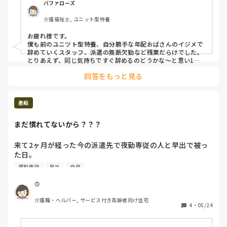
する感じです。基本日中はみんなフロアで起きてます。セン
バファローズ
サーはありますが、それぞれ音楽が分けてあり、職員が反応
介護福祉士, ユニット型特養
しています。

でも夜勤の時2人職員で入るため、他利用者対応中、コール
お疲れ様です。

がなっても廊下に出ないと誰がなってるか分からない見たい
僕も前のユニツト型特養、自分勝手な年配おばさんのイジメで
です。今働いている人達は、ピッチが無いことに疑問も持た
辞めていくスタッフ、派遣の無断欠勤など残業だらけでした。

ないのかなと思ってます。

とりあえず、同じ気持ちですぐ辞めるのどうかな～と思い1年
以上は我慢しました。

回答をもっと見る
教育体制もこれが普通なのか分からないですが、最初は日勤
ピッチがないのは珍しいですね。結構しんどいですね～。もう
を入り、そのあと、早出、遅出、夜勤と入るのですが、現段
慣れてしまってるんでしょうね。言葉遣い悪い、パットは、コ
階で日勤と早出は自立してますが、一回職員についてもら
スト削減で変えない、よくないですね～。

愚痴
い、次からは1人で入らなければなりません。経験はありま
すが、施設によってやり方が違うくて、その日のリーダーに
失業給付もらうために、1年以上我慢するか?辞めて他探すか?
まだ慣れてないから？？？
でしょうね
よってもやり方、回し方が違うため毎日戸惑いでしかありま
せん。もう自分から分からないことがあれば聞いています
来て2ヶ月が経った今の派遣先で夜勤専従の人と早出で被っ
が、働いていてこの動き方であっているのか不安です。前の
た日。

施設はいくら経験者であっても最低3回は付きでのシフトで
調整をしていました。　

夜勤専従
早出
自信
朝食提供5分前に食堂に入居者さんが揃っていない。

後は陰洗ボトルも使い回し、排泄のエプロンも1利用者ごと
もう1人の派遣さん(私より先輩)と手分けして残りの方を食
には変えず、排泄回り終わるまで変えません。パットも少し
🙃
堂に誘導。

の汚れでは変えない、職員の言葉遣いが悪いなど、悪い印象
介護職・ヘルパー, サービス付き高齢者向け住宅
夜勤さんは誘導も配膳も服薬もせずぼーっと見てる。

しかありません。看護師も何も清潔面に対して、なにも言わ
4
・
05/24
なんで？？？

ないです。
