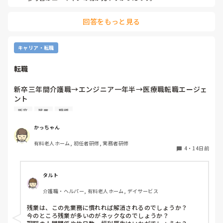
回答をもっと見る
キャリア・転職
転職
新卒三年間介護職→エンジニア一年半→医療職転職エージェ
ント

新卒
残業
職種
上記の転職歴がある者です。

今は看護師さんの転職エージェントとして働いてますが、想
かっちゃん
像以上に残業が多く、入ってまだ半年ですがこれなら介護職
有料老人ホーム, 初任者研修, 実務者研修
の方が気楽なのでは⁇と思ってきました。

4
・
14日前
この前先不満を持ちながらやり続けても、なんだかな…と思
いつつ、介護職に踏み切れないままでいます。

タルト
介護職・ヘルパー, 有料老人ホーム, デイサービス
今現在28歳。

介護士に戻るとしても、30歳までが踏ん切りだと思ってま
残業は、この先業務に慣れれば解消されるのでしょうか？

す。

今のところ残業が多いのがネックなのでしょうか？
