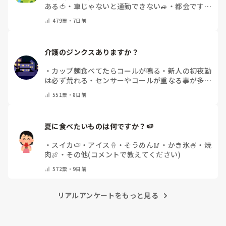
設も出てくるでしょうかね？

ある🍅
・
車じゃないと通勤できない🚙
・
都会です
・
その他（コメントで教えてください）
せっかく介護以外の素晴らしい能力もおありなのでもったいな
479
票・
7日前
いかなとも思いますし、男女関係なく、結婚、出産、子育てな
らこの業界でない方が何かとフレキシブルなのかなとも思いま
す。

20代から30代なんて、人生で一番大切な時期ですし…

介護のジンクスありますか？
介護職が気になる、且つ現職が副業オッケーなら、介護の単発
・
カップ麺食べてたらコールが鳴る
・
新人の初夜勤
バイトをして介護職に対する気持ちを埋めても良いのではない
は必ず荒れる
・
センサーやコールが重なる事が多
でしょうか？
い
・
転倒があると続く
・
静かな夜勤は嵐の前の静け
551
票・
8日前
さ
・
特にありません
・
その他（コメントで教えてく
ださい）
夏に食べたいものは何ですか？🍉
・
スイカ🍉
・
アイス🍦
・
そうめん🥢
・
かき氷🍧
・
焼
肉🍖
・
その他(コメントで教えてください)
572
票・
9日前
リアルアンケートをもっと見る