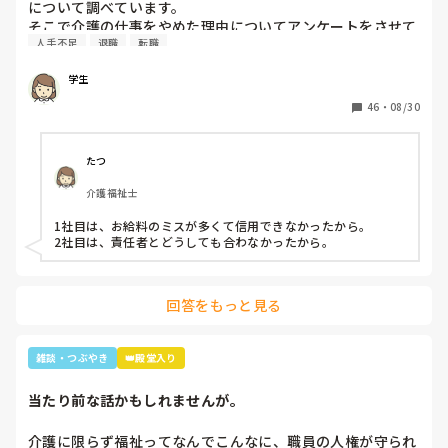
について調べています。

らあかんよ(笑)」と言われるほど(笑)

そこで介護の仕事をやめた理由についてアンケートをさせて
年齢や認知症の事を考えても、嵐のメンバー3人とキムタク
人手不足
退職
転職
いただきたいです。(賃金が低い、重労働、人間関係など)

が誰と結婚したのか覚えていた事に驚きながらも嬉しかった
多くの回答が必要なので本人ではなく知人の方がやめた理由
な～😂
学生
などでも教えていただけると助かります。

ご協力お願いします🙇🏻‍♀️

46
・
08/30
(前回応えていただいた方も良ければ)
たつ
介護福祉士
1社目は、お給料のミスが多くて信用できなかったから。

2社目は、責任者とどうしても合わなかったから。
回答をもっと見る
雑談・つぶやき
👑殿堂入り
当たり前な話かもしれませんが。
介護に限らず福祉ってなんでこんなに、職員の人権が守られ