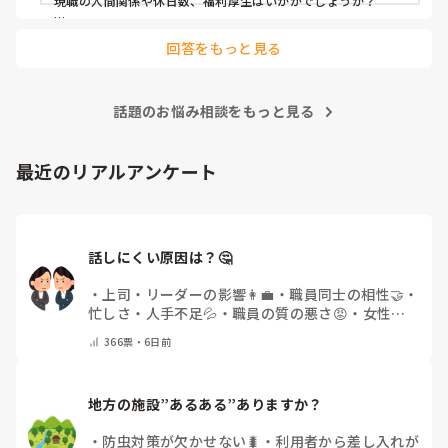
現職の人間関係や休日数、福利厚生はいかがでしょうか？

転職歴ある方、アドバイスいただけますと幸いです🙇‍♀️
介護職は、残業ありきシフトでなければそれほど残業にはなり
回答をもっと見る
ませんが、一般企業ではなかなかない早番、遅番、夜勤があり
ますよね。

また、人間関係にものすごく左右される業界ですし、休みも一
話題のお悩み相談をもっと見る
般企業に比べてかなり少なめのところも多いですよね。夜勤専
従なら別でしょうけど…

私は異業種から介護職となり、3年未満で仕事で怪我をした
最近のリアルアンケート
為、現在は他職種メインで介護は全て単発バイトをやっていま
す。

そういう面では介護職は意外と自由に仕事を得られる且つ、目
先を考えると時給も高い場合があり、現状生活に困らない時も
話しにくい原因は？🤔
あります。

介護職でケアマネや社会福祉士を目指すなら30歳目安でも良い
・
上司・リーダーの影響👩‍💼
・
職員同士の相性🤝
・
のかなと思いますが、一般職員なら子育てが一段落した50代半
忙しさ・人手不足💦
・
職員の質の悪さ😡
・
女性職
ばまででも、仕事内容やその時の生活に合った働き方も選べる
員の割合の多さ👩👧
・
自分にも原因があると感じる
でしょうし、まだ大丈夫なのかなと思いますよ。

366
票・
6日前
💭
・
その他(コメントで教えてください)
その代わり、将来は分かりませんが、60歳定年が多い為、転職
は50代半ばくらいまでで考えていないと…私の周りでも転職が
大変な人が数人います。

地方の施設”あるある”ありますか？
また、老人人口があと30年程すると下回るので、倒産などの施
・
防虫対策が欠かせない🐛
・
利用者から差し入れが