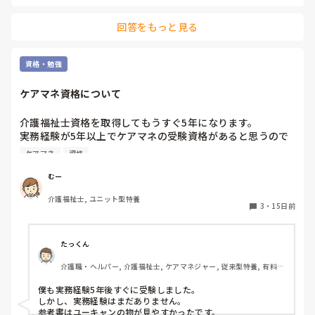
回答をもっと見る
資格・勉強
ケアマネ資格について
介護福祉士資格を取得してもうすぐ5年になります。

実務経験が5年以上でケアマネの受験資格があると思うので
すが同じ職場の方が難しいし自分が勤めている会社では手当
ケアマネ
資格
が少ないから負担の方が大きいと言われ受験しようか迷って
います。

むー
ケアマネの資格を持っている方はすぐ受験を考えましたか？

介護福祉士, ユニット型特養
もし受験をするとしたらおすすめの参考書などあったら教え
3
・
15日前
て頂きたいです。
たっくん
介護職・ヘルパー, 介護福祉士, ケアマネジャー, 従来型特養, 有料老
人ホーム, ショートステイ
僕も実務経験5年後すぐに受験しました。

しかし、実務経験はまだありません。

参考書はユーキャンの物が見やすかったです。