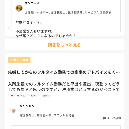
来てる人から配膳お願いしますと夜勤さんに声をかけると

直ぐに辞めるのは自分自身が嫌だし、悪い所しか見ないのは
マンゴー🥭
誰がどこにいるかわからないんで……との返事。

ダメだと思うので、最低1年は続けるべきかなとは思ってま
介護職・ヘルパー, 介護福祉士, 生活相談員, サービス付き高齢者向
なんで？？？？

すが、心が折れそうではあります。転職された人達はどうや
け住宅, ショートステイ, デイサービス, デイケア・通所リハ, 介護事
って壁を乗り切っていましか？？耐えるしかないのですかね
務, 送迎ドライバー, 初任者研修, 実務者研修
お疲れさまです。

他の夜勤さんはいつも誘導を率先してやってくれてる(早出
🥲

が食堂に残る)のを思い出し、私と先輩で急いで配膳と服薬
不思議な人もいますね。

を終わらせて、この方を部屋に帰してあげてくださいってま
なぜ誰？どこ？になるのでしょうか？

夜勤で対応していたら、利用者様が誰なのかわかると思います
た私が夜勤さんに指示を出してる。

回答をもっと見る
が。

なんで？？？

文面だけでは詳細不明ですが、少し考えればわかるでしょと思
は？誰々さんって誰？部屋どこ？？との返事。

うこと私も多々あります。
子育て・家庭
えぇーー……。

結婚してからのフルタイム勤務での家事のアドバイスをくだ
日が浅い(私より少し長い)らしいけど独り立ちしてるんだか
さい
らさすがに……。

入所施設でのフルタイム勤務だと早出や遅出、夜勤ってどう
てか先輩からも指示出してよ……。

してもあると思うのですが、洗濯物はどうするのがベストで
結局時間押しまくりだし、私の指示も自信ないしでやりにく
しょうか？今まではひとり暮らしだったので、2日に1回まと
かった………。
フルタイム
早出
夜勤
めて、夜に回して室内干しをしていたのですが、結婚すると
そうはいかないのかなと思ってます。早出だと出勤前に干す
かたつむり
なんて事は到底無理だと思ってるのですが、、フルタイム勤
介護福祉士, 初任者研修, ユニット型特養
務で主婦されている方、どのようにされているのか、ぜひア
4
・
05/08
ドバイスください😔