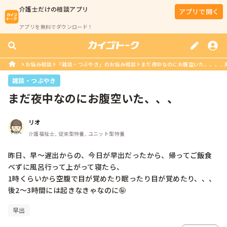
介護士
だけの相談アプリ
アプリで開く
アプリを無料でダウンロード！
お悩み相談
「雑談・つぶやき」のお悩み相談
まだ夜中なのにお腹空いた、、、...
雑談・つぶやき
まだ夜中なのにお腹空いた、、、
リオ
介護福祉士, 従来型特養, ユニット型特養
昨日、早〜遅出からの、今日が早出だったから、帰ってご飯食
べずに風呂行って上がって寝たら、

1時くらいから空腹で目が覚めたり眠ったり目が覚めたり、、、  
早出