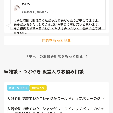
まるみ
介護福祉士, 有料老人ホーム
ウチは時間に関係無く私だったり夫だったりが干してますよ。

夫婦だからかたつむりさんだけが背負う事は無いと思います。

今の時代夫婦で出来ないことを助け合わないと共働きなんて出
来ないし。

夫婦は最初が肝心w

回答をもっと見る
全部かたつむりさんがやっているとそれが当たり前になってし
まうので早くから共にやる事を夫さんにも覚えていただきまし
ょう😄
「早出」のお悩み相談をもっと見る
👑雑談・つぶやき 殿堂入りお悩み相談
雑談・つぶやき
👑殿堂入り
入浴介助で着ていたTシャツがワールドカップバレーのジャ
ニーズWESTと...
入浴介助で着ていたTシャツがワールドカップバレーのジャ