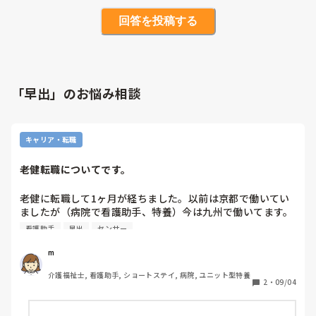
回答を投稿する
「早出」のお悩み相談
キャリア・転職
老健転職についてです。
老健に転職して1ヶ月が経ちました。以前は京都で働いてい
ましたが（病院で看護助手、特養）今は九州で働いてます。
なんかヤバ目の施設に転職したのではないかと不安でいっぱ
看護助手
早出
センサー
いです。

m
まず、ナースコールはありますが、ピッチに連動型ではな
介護福祉士, 看護助手, ショートステイ, 病院, ユニット型特養
く、ピッチがありません。初めてピッチがない施設に当たり
2
・
09/04
ました。普通なのですかね？？ナースコール自体はあり、部
屋の前が光るのと音はしっかりでます。居室に行き、対応を