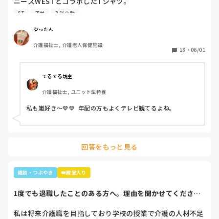
ニーズWESTとコラボしたTシャツ。

暑いししんどいから、せめて好きなTシャツを着て介助しよ
ST
子供
入浴介助
うと選んだTシャツ。

別のフロアの利用者さん達で私はリフト浴の介助をしている
ゆったん
と「可愛いTシャツね☺️」と言われ「そうでしょ？去年のバ
介護福祉士, 介護老人保健施設
レーボールの世界大会で好きなアイドル達が応援してて、グ
18
・
06/01
ッズとして売ってたからかったんです✨」と言うと「ジャニ
ーズ…(きっとWESTの読み方分からなかった)あなたジャニ
ーズが好きなのね😊」と。

てるてる坊主
大好きと伝えると「私もよ、あなた嵐は好き？」と聞かれ、
介護福祉士, ユニット型特養
1番好きと伝えると利用者さんが嵐のメンバー3人の名前を言
っていき「後2人…。どないしよ、あと2人名前がでてけぇへ
私も嵐好き～💙💙  年配の方もよくテレビ観てるよね。
んわ😩」と言うと近くの利用者さんが「櫻井くんと二宮くん
や」と😂😂

そこから、リフト浴で介助を行っていた利用者さんが
「SMAPは今はどんな事してるの？」とあり、事務所にはキ
回答をもっと見る
ムタクしか居ないこと、SMAPは解散してしまった事等伝え
ると残念そうにしてましたが「けど、皆元気なんやろ？なら
言いやん😊」と(笑)

雑談・つぶやき
👑殿堂入り
そこから利用者さんは「キムタクは工藤静香と結婚したんや
ったけ？子どもは？」と。

1度でも退職したことのある方へ。理由を聞かせてくださ
最初の嵐で私のジャニオタスイッチを破壊してきたので、入
い。
浴介助でなければマシンガントークに成程(笑)近くにいた職
私は将来介護職を目指しており学校の授業で介護の人材不足
員がその利用者さんに「この子にその話したら永遠に話すか