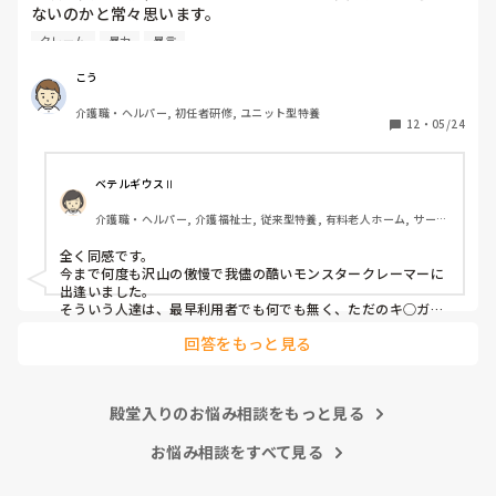
ないのかと常々思います。

クレーム
暴力
暴言
利用者主体は理解できますが、そういったことが行き過ぎて
いる感じは否めません。

こう
特に、利用者からの暴力・暴言、家族からのクレームをいつ
介護職・ヘルパー, 初任者研修, ユニット型特養
までも我慢するのは心情としておかしいのではと思います。
12
・
05/24
(今どき、お客様は神様というのは…)

介護職員というより福祉人として間違っている考えだとは思
ベテルギウスⅡ
いますが、割りきって仕事をしていく必要があるのでしょう
介護職・ヘルパー, 介護福祉士, 従来型特養, 有料老人ホーム, サービ
かね。

ス付き高齢者向け住宅, デイサービス, 初任者研修, 実務者研修, ユニ
ット型特養
全く同感です。

心身をやられたりしたら、介護職員をやりたくなくなると思
今まで何度も沢山の傲慢で我儘の酷いモンスタークレーマーに
うんですよね。
出逢いました。

そういう人達は、最早利用者でも何でも無く、ただのキ○ガイ
です。

回答をもっと見る
無理難題を言って来るこの人達には、毅然とした態度や対応が
必要かと思いますが、上司などの上役の方針や対応次第で幾ら
でも状況は変わります。

上司が味方、力になってくれないと現場の職員の不平不満は高
殿堂入りのお悩み相談をもっと見る
まり、精神がやられた結果辞めて行きます。

東京都のカスハラ条例は、カスハラ撲滅の第一歩です。他の自
治体や他職種にも拡大して、介護職に取っても働きやすい職場
お悩み相談をすべて見る
環境になってくれたらと願うばかりです。