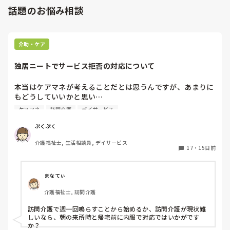
話題のお悩み相談
介助・ケア
独居ニートでサービス拒否の対応について
本当はケアマネが考えることだとは思うんですが、あまりに
もどうしていいかと思い…

デイサービスに通ってる利用者さん

ケアマネ
訪問介護
デイサービス
60代後半、独居で長年ひきこもりだったようです

入浴後の着替えを持っては来るんですが、生乾きでニオイが
ぷくぷく
きつい、脱水だけしてもってきた？と思われる日もあり、着
介護福祉士, 生活相談員, デイサービス
てきたものを着ることになってます…

17
・
15日前
また来所時の血圧高く、聞くと薬を飲めていまない様子

ケアマネに伝えると、ヘルパー入ってもらいたいが、とにか
く本人が家に入ってほしくない！とお願いされてしまうそう
まなてぃ
で…

介護福祉士, 訪問介護
キーパーソンの市内に住むお兄さんには伝えるものの、結局
訪問介護で週一回鳴らすことから始めるか、訪問介護が現状難
しいなら、朝の来所時と帰宅前に内服で対応ではいかがです
か？