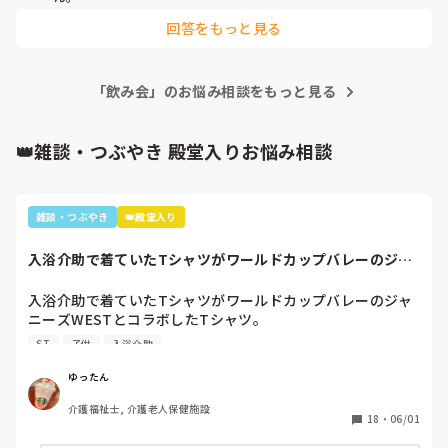
逆に、来れなかった人にも伝えたくて飲み会最中に写真を撮っ
的なメッセージが流れてきました。

回答をもっと見る
てラインに上げたりするくらいなので。

不参加の人は「今日は行けないけど心はそこにいるよー、みん
正直私は配慮に欠けてないかなと思いました。

な楽しんでね−」と返事したりして。

私の目に見えないところでやって欲しかったなと。

「飲み会」のお悩み相談をもっと見る
自分が参加出来なくても、単純にみんなが楽しそうにしている
これは私の感覚が間違ってるんでしょうか。。。
のが嬉しいです。

私が変？
👑雑談・つぶやき 殿堂入りお悩み相談
雑談・つぶやき
👑殿堂入り
入浴介助で着ていたTシャツがワールドカップバレーのジャ
ニーズWESTと...
入浴介助で着ていたTシャツがワールドカップバレーのジャ
ニーズWESTとコラボしたTシャツ。

暑いししんどいから、せめて好きなTシャツを着て介助しよ
ST
子供
入浴介助
うと選んだTシャツ。

別のフロアの利用者さん達で私はリフト浴の介助をしている
ゆったん
と「可愛いTシャツね☺️」と言われ「そうでしょ？去年のバ
介護福祉士, 介護老人保健施設
レーボールの世界大会で好きなアイドル達が応援してて、グ
18
・
06/01
ッズとして売ってたからかったんです✨」と言うと「ジャニ