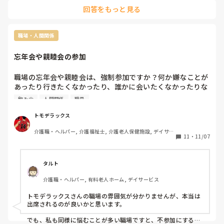
回答をもっと見る
職場・人間関係
忘年会や親睦会の参加
職場の忘年会や親睦会は、強制参加ですか？何か嫌なことが
あったり行きたくなかったり、誰かに会いたくなかったりな
ど行きたくない理由はありますか？無理に参加しなくてもい
飲み会
人間関係
職員
トモデラックス
介護職・ヘルパー, 介護福祉士, 介護老人保健施設, デイサー
11
・
11/07
ビス, デイケア・通所リハ, 訪問介護, 小規模多機能型居宅介
護
タルト
介護職・ヘルパー, 有料老人ホーム, デイサービス
トモデラックスさんの職場の雰囲気が分かりませんが、本当は
出席されるのが良いかと思います。

でも、私も同様に悩むことが多い職場ですと、不参加にする事