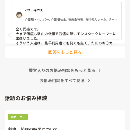
介護職員というより福祉人として間違っている考えだとは思
ベテルギウスⅡ
いますが、割りきって仕事をしていく必要があるのでしょう
介護職・ヘルパー, 介護福祉士, 従来型特養, 有料老人ホーム, サービ
かね。

ス付き高齢者向け住宅, デイサービス, 初任者研修, 実務者研修, ユニ
ット型特養
全く同感です。

心身をやられたりしたら、介護職員をやりたくなくなると思
今まで何度も沢山の傲慢で我儘の酷いモンスタークレーマーに
うんですよね。
出逢いました。

そういう人達は、最早利用者でも何でも無く、ただのキ○ガイ
です。

回答をもっと見る
無理難題を言って来るこの人達には、毅然とした態度や対応が
必要かと思いますが、上司などの上役の方針や対応次第で幾ら
でも状況は変わります。

上司が味方、力になってくれないと現場の職員の不平不満は高
殿堂入りのお悩み相談をもっと見る
まり、精神がやられた結果辞めて行きます。

東京都のカスハラ条例は、カスハラ撲滅の第一歩です。他の自
治体や他職種にも拡大して、介護職に取っても働きやすい職場
お悩み相談をすべて見る
環境になってくれたらと願うばかりです。
話題のお悩み相談
介助・ケア
就寝、起床の時間について