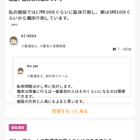
私の施設では17時30分ぐらいに臥床介助し、朝は5時30分ぐ
らいから離床介助しています。

順番は当然、身体状態や体調面を考慮して決めています。そ
施設
れにしても、臥床時間も離床時間も早すぎる気がするのです
が、みなさんの施設は何時ごろから臥床、離床されてます
KZ IKEDA 
か？
介護福祉士, 介護老人保健施設
7
・
9日前
ike yan
介護福祉士, 有料老人ホーム
臥床時間は少し早い気がします。

離床は順番に行えば一番最初の人はそのくらいになるのは理解
できます。

施設の方針と人員にもよると思います。
回答をもっと見る
施設運営