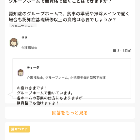
グループホームで無資格で働くことはできますか？
認知症のグループホームで、食事の準備や掃除メインで働く
場合も認知症基礎研修以上の資格は必要でしょうか？

無資格でも大丈夫でしょうか？
グループホーム
きき
介護福祉士
3
・
8日前
ティーダ
介護福祉士, グループホーム, 小規模多機能型居宅介護
お疲れさまです！

グループホームで働いています。

各ホームの募集の仕方にもよりますが

無資格でも働けますよ！

回答をもっと見る
認知症に関してはもしかしたら

施設内での研修はあるかも？

ただ、グループホームは利用者様がMAX9名で、その中に介助
排せつケア
出来る職員がいて基本はは全ての業務をこなすので

私のところでは1日に早、日、遅、夜の4人がいれば対応出来て