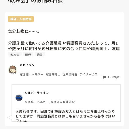
「飲み会」のお悩み相談
職場・人間関係
気分転換に……。
介護施設で働いてる介護職員や看護職員さんたちって、月1
や数ヶ月に何回か気分転換に気の合う仲間や職員同士、友達
同士で飲み会に行くこととかありますか？
飲み会
同僚
職員
カセイジン
介護職・ヘルパー, 介護福祉士, 従来型特養, デイサービス, 障
4
・
09/01
害福祉関連
シルバーライオン
介護職・ヘルパー, 介護老人保健施設
お疲れ様です、同職で他施設の友人とはたまに食事は行ったり
してますが…同施設職員とは休日も合いませんから基本は無い
ですね。