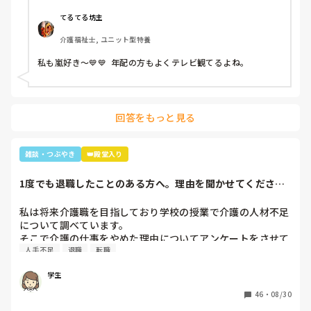
ーズ…(きっとWESTの読み方分からなかった)あなたジャニ
ーズが好きなのね😊」と。

てるてる坊主
大好きと伝えると「私もよ、あなた嵐は好き？」と聞かれ、
介護福祉士, ユニット型特養
1番好きと伝えると利用者さんが嵐のメンバー3人の名前を言
っていき「後2人…。どないしよ、あと2人名前がでてけぇへ
私も嵐好き～💙💙  年配の方もよくテレビ観てるよね。
んわ😩」と言うと近くの利用者さんが「櫻井くんと二宮くん
や」と😂😂

そこから、リフト浴で介助を行っていた利用者さんが
「SMAPは今はどんな事してるの？」とあり、事務所にはキ
回答をもっと見る
ムタクしか居ないこと、SMAPは解散してしまった事等伝え
ると残念そうにしてましたが「けど、皆元気なんやろ？なら
言いやん😊」と(笑)

雑談・つぶやき
👑殿堂入り
そこから利用者さんは「キムタクは工藤静香と結婚したんや
ったけ？子どもは？」と。

1度でも退職したことのある方へ。理由を聞かせてくださ
最初の嵐で私のジャニオタスイッチを破壊してきたので、入
い。
浴介助でなければマシンガントークに成程(笑)近くにいた職
私は将来介護職を目指しており学校の授業で介護の人材不足
員がその利用者さんに「この子にその話したら永遠に話すか
について調べています。

らあかんよ(笑)」と言われるほど(笑)

そこで介護の仕事をやめた理由についてアンケートをさせて
年齢や認知症の事を考えても、嵐のメンバー3人とキムタク
人手不足
退職
転職
いただきたいです。(賃金が低い、重労働、人間関係など)

が誰と結婚したのか覚えていた事に驚きながらも嬉しかった
多くの回答が必要なので本人ではなく知人の方がやめた理由
な～😂
学生
などでも教えていただけると助かります。

ご協力お願いします🙇🏻‍♀️

46
・
08/30
(前回応えていただいた方も良ければ)