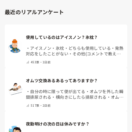
それでも漏れが続く場合は、サイズが本当に合っているかを再
最近のリアルアンケート
検討したり、メーカーを変更して試すこともありました。同じ
Mサイズでもメーカーによってフィット感や股上、ギャザーの
形状が違うため、相性が良いものが見つかることもあります。

また、拘縮が強い方は姿勢や体位によって尿の流れ方も変わる
使用しているのはアイスノン？氷枕？
ため、排泄後の状態を職員間で共有し、「どこから漏れている
のか」を確認しながら対策を考えていました。

・
アイスノン
・
氷枕
・
どちらも使用している
・
発熱
一度で解決することは少ないですが、オムツやパッドの種類、
対応をしたことがない
・
その他(コメントで教えて
当て方、交換時間などを少しずつ見直していくことで改善した
ください)
ケースもありました。
453
票・
1日前
オムツ交換あるあるってありますか？
・
自分の時に限って便が出てる
・
オムツを外した瞬
間排尿される
・
横向きにしたら排尿される
・
オムツ
のテープがよくちぎれている
・
パットにたっぷり収
517
票・
2日前
まっていると快感
・
その他（コメントで教えてくだ
さい）
夜勤明けの次の日は休みですか？