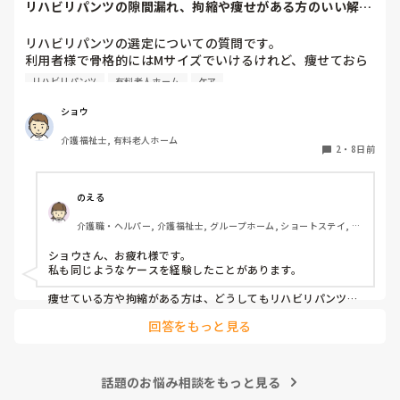
リハビリパンツの隙間漏れ、拘縮や痩せがある方のいい解決
います。

策ないですか？
（本当に人がいない時ですが…最悪早番以外いなくても、それ
以外が残業する事で対応出来ています。）

リハビリパンツの選定についての質問です。

利用者様で骨格的にはMサイズでいけるけれど、痩せておら
なのでそういう人が足りていない施設にとっては貴重な存在に
れたり、拘縮等で隙間ができ、そこから漏れてしまう方がた
なるし、直接介助しなくても現場で利用者様と会話はするの
リハビリパンツ
有料老人ホーム
ケア
まにおられるのですが、何かいい解決策はないでしょうか？

で、ご自身にも良い経験になると思います。

ちなみに、パッドも当てている方がほとんどです。

ショウ
そこから興味があればですが、資格取得支援が受けられる可能
性もありますし(^^)

介護福祉士, 有料老人ホーム
みなさんの施設での対策や、おすすめの選び方・当て方など
2
・
8日前
があれば教えていただきたいです。

よろしくお願いいたします。
のえる
介護職・ヘルパー, 介護福祉士, グループホーム, ショートステイ, デ
イサービス, デイケア・通所リハ, 訪問介護, 小規模多機能型居宅介
護
ショウさん、お疲れ様です。

私も同じようなケースを経験したことがあります。

痩せている方や拘縮がある方は、どうしてもリハビリパンツと
身体の間に隙間ができやすく、そこから尿漏れしてしまうこと
回答をもっと見る
がありますよね。

私が勤務していた施設では、まずリハビリパンツやパッドの当
て方を見直していました。パッドがしっかり立ち上がっている
話題のお悩み相談をもっと見る
か、陰部にきちんとフィットしているかを確認するだけでも漏
れが改善することがありました。
