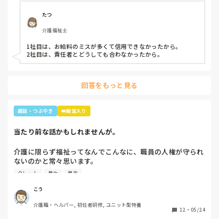
たつ
介護福祉士
1社目は、お給料のミスが多くて信用できなかったから。

2社目は、責任者とどうしても合わなかったから。
回答をもっと見る
雑談・つぶやき
👑殿堂入り
当たり前な話かもしれませんが。
介護に限らず福祉ってなんでこんなに、職員の人権が守られ
ないのかと常々思います。

クレーム
暴力
暴言
利用者主体は理解できますが、そういったことが行き過ぎて
いる感じは否めません。

こう
特に、利用者からの暴力・暴言、家族からのクレームをいつ
介護職・ヘルパー, 初任者研修, ユニット型特養
までも我慢するのは心情としておかしいのではと思います。
12
・
05/24
(今どき、お客様は神様というのは…)
