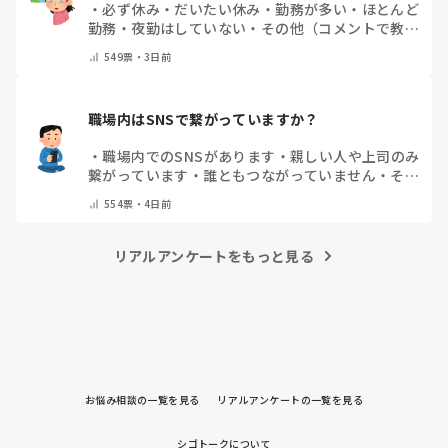
・
必ず休み
・
だいたい休み
・
勤務が多い
・
ほとんど
勤務
・
夜勤はしていない
・
その他（コメントで教え
てください）
549
票・
3日前
職場内はSNSで繋がっていますか？
・
職場内でのSNSがあります
・
親しい人や上司のみ
繋がっています
・
誰ともつながっていません
・
その
他（コメントで教えてください）
554
票・
4日前
リアルアンケートをもっと見る
お悩み相談の一覧を見る
リアルアンケートの一覧を見る
シゴトークについて