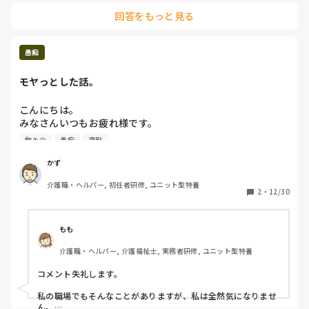
も多いです。

回答をもっと見る
不参加だからと言ってクビになったりはしませんし、参加した
からと言って評価されたり、みんなと仲良くなる事はなかなか
ないですよね…

愚痴
たまにほぼ強制はありますが、そうでないならご自身の考えで
モヤっとした話。
よろしいのではないでしょうか？矛盾しててすみません！
こんにちは。

みなさんいつもお疲れ様です。

飲み会
愚痴
夜勤
介護の仕事とは少し関係ないですが、職場で少しモヤっとし
たことがあったので愚痴らせてください。

かず
介護職・ヘルパー, 初任者研修, ユニット型特養
私はユニット型特養に勤務しています。

2
・
12/30
先日、私の所属するユニットで忘年会が行われました。

ただその日私は夜勤でしたので、不参加でした。

もも
他にもいくつか候補日はありましたし、私はそういう飲みの
介護職・ヘルパー, 介護福祉士, 実務者研修, ユニット型特養
席とか集まりが苦手なので不参加となったのは全然良かった
のですが、、、。

コメント失礼します。

次の日、グループLINEに

私の職場でもそんなことがありますが、私は全然気になりませ
「昨日は楽しかったです！また飲みましょう！」

ん。
