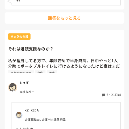
回答をもっと見る
きょうの介護
それは退院支援なのか？
私が担当してる方で、年齢若めで半身麻痺、日中やっと1人
介助でポータブルトイレに行けるようになったけど夜はまだ
オムツ。高次脳機能障害もあって復職どころか運転再開も難
高次脳機能障害
復職
後輩
しい感じのレベル。

日々の記録を書くのはもちろん、ADLだったり退院支援だっ
もっぴ
たり、項目ごとにそれに合った記録を書くようになってて。

介護福祉士
後輩ちゃんがその方の退院支援を記録書いてたんだけ
6
・
21日前
ど、"車の本を持ってたから聞くと、「今まで乗っていた車
は小さいから荷物があまり乗らない。だから買い替えようと
思ってる」と言っている。"っていう内容を退院支援の項目
KZ IKEDA 
に書いてて。

介護福祉士, 介護老人保健施設
それは退院支援の項目に書くことなのか？って思ってしまっ
た。そこから現状や今後のことを考えて、こういう関わりを
こんにちわ。
