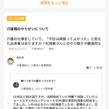
回答をもっと見る
設やミスした職員が、これからどのような立場に立たされるか
で今後の対応が判ると思います。
きょうの介護
介護職のやりがいについて
介護の仕事をしていて、「今日は頑張ってよかった」と思え
た出来事はありますか？利用者さんとのやり取りや職員同士
の出来事など、どんなことでも構いません。ぜひ教えてくだ
モチベーション
介護福祉士
施設
さい。
おもち
介護福祉士, 介護老人保健施設
5
・
17日前
俺いつまで介護やってんだろ？
介護福祉士, ユニット型特養
10年ほど前の話ですが、当時勤めていた特養で併設していたシ
ョートステイのロングショートの96歳の男性利用者の担当をし
てました。いわゆるセクハラ利用者でしたが、愛嬌がよく、冗
談も通じる面白い方で女性職員からも人気のある方でした。
