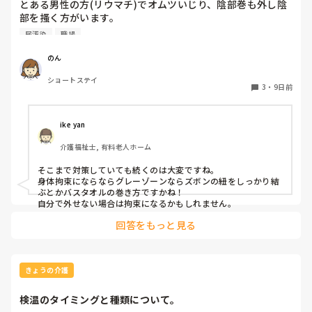
とある男性の方(リウマチ)でオムツいじり、陰部巻も外し陰
パッと見て、パッと確認できる、程度なら見ます。

部を搔く方がいます。

特に夜間帯が多くよく尿汚染し布団、衣類、ラバー全て交換
尿汚染
職場
で！！無い！！ってなった時に、具体的にどうするの？が必要
しています。

になりますよね。

ミトンはできません。

のん
一緒に家を探すは、流石に無理です。無いことを報告して、ス
両手の甲に皮下出血があり皮膚がものすごく弱いです。

ルーするか、持ってきてもらう。位じゃないかな？無かった時
ショートステイ
色々試しました。

3
・
9日前
にどうして欲しいんですか？が疑問として残ります。

おむつカバーをしても弄る、バスタオルを巻いても弄る

介護服を試そうと意見がありましたが伸びない素材しかない
そうなる可能性が高いのであれば、一式ここに置いてますの
ので服を着てる最中に剥離の恐れで出来ないです。

で、取っていって下さい。と言われる方が助かります。例え
ike yan
何をしてもいじります。

ば、義母が届かない靴棚の上とか、裏の倉庫とか？

介護福祉士, 有料老人ホーム
対処法はもうないでしょうか？
予備置いてる。でも良いかも知れませんが。

利用者の家に予定外の５分滞在しただけで、後ろの迎えに行く
そこまで対策していても続くのは大変ですね。

身体拘束にならならグレーゾーンならズボンの紐をしっかり結
ぶとかバスタオルの巻き方ですかね！

自分で外せない場合は拘束になるかもしれません。
回答をもっと見る
きょうの介護
検温のタイミングと種類について。