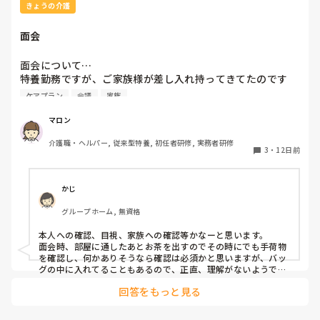
その辞めた人は不潔がイヤでオムツ交換はリハの仕事じゃない
きょうの介護
と…他の療法士はSTも含めて全員やっていました。

他院のリハさんに相談すると、そんな事をするために国試取っ
面会
たんじゃないから辞めて当然だと…

確かに、オムツは利用者自身ではできないので、リハビリの評
面会について…

価として疑問に思いますが、側臥位になったり、ベッド柵を持
特養勤務ですが、ご家族様が差し入れ持ってきてたのです
つ、中には仰臥位でブリッヂでお尻を上げてくれるなどの動き
が、職員には伝えず、ご本人様のお部屋に置きっぱなしされ
ケアプラン
会議
家族
を評価する事はできるのかなと。マッサージやってるならつい
ていました。

でにオムツ交換してって事なのでしょうか？

マロン
「私はオムツ交換やりません！」で突っぱねると、チームワー
ケアプラン会議出席時に、職員から説明してるが改善は見ら
クを乱すと捉えられると残念なので、せめてトイレやPトイレ
介護職・ヘルパー, 従来型特養, 初任者研修, 実務者研修
れてないみたいです。

3
・
12日前
の介助を手伝う事ですかね？

捕まり立ちや、座る動作と同じなのでリハの評価に繋がるか
私も今担当してるグループは初めての事もあり、他の職員に
と。

も聞きましたがよくあるみたいです💦

かじ
点数も取れるでしょうし、声かけしてリハ中のトイレ誘導が良
いのではないでしょうか？

グループホーム, 無資格
ただ、他のご利用者の方に譲渡する可能性が預かりました。
その時はバナナでしたが。

オムツ交換はサ高住なら身体扱いではないんですかね？それな
本人への確認、目視、家族への確認等かなーと思います。

ら人員は確保されているはずですので、トイレ誘導をする方が
面会時、部屋に通したあとお茶を出すのでその時にでも手荷物
どうしたら、リスクというか、対応策ありますでしょうか😅
効率的なのではないですかね？
を確認し、何かありそうなら確認は必須かと思いますが、バッ
グの中に入れてることもあるので、正直、理解がないようであ
れば、差し入れの禁止、施設ルールとしての提示を守らないよ
回答をもっと見る
うであれば面会の禁止等を武器にするのもひとつの手かと、勝
手ながらの意見ですが、バチは当たらないと思います