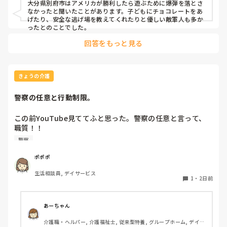
大分県別府市はアメリカが勝利したら遊ぶために爆弾を落とさ
なかったと聞いたことがあります。子どもにチョコレートをあ
げたり、安全な逃げ場を教えてくれたりと優しい敵軍人も多か
ったとのことでした。
回答をもっと見る
きょうの介護
警察の任意と行動制限。
この前YouTube見ててふと思った。警察の任意と言って、
職質！！

帰らせてくれ！！荷物を見せてくれ！！と言い争い！！警察
警察
は、任意の一点張りだけど、絶対に見る！！YouTuberは
｢任意だろ！！｣｢何の権利があるんだ｣国家権力の横暴だ！！
ポポポ
言うてた。

生活相談員, デイサービス
1
・
2日前
結局協力しないと行けないんだろうな。と思う。

此を、リスクに置き換えて見た。

あーちゃん
帰ります。待ってて！！行動制限！！｢５分待ってて｣ギリセ
介護職・ヘルパー, 介護福祉士, 従来型特養, グループホーム, デイケ
ーフ。利用者が何故？５分待たないと行けないの？今帰