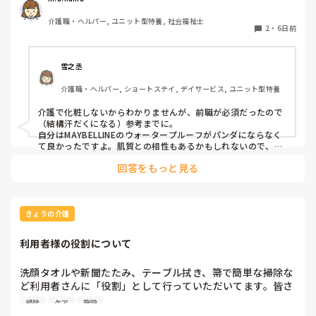
他に介護職ならではのおすすめの化粧品あったら教えてほし
介護職・ヘルパー, ユニット型特養, 社会福祉士
いです。

2
・
6日前
特にパンダ目にならないマスカラ探してます！
雪之丞
介護職・ヘルパー, ショートステイ, デイサービス, ユニット型特養
介護で化粧しないからわかりませんが、前職が必須だったので
（結構汗だくになる）参考までに。

自分はMAYBELLINEのウォータープルーフがパンダにならなく
て良かったですよ。肌質との相性もあるかもしれないので、薬
局などの試供品（テスター）で試してからをオススメします。
回答をもっと見る
きょうの介護
利用者様の役割について
洗顔タオルや新聞たたみ、テーブル拭き、箒で簡単な掃除な
ど利用者さんに「役割」として行っていただいてます。皆さ
んの施設では他にどんな役割がありますか？たまに時間を持
掃除
ケア
施設
て余して「何かやることない？」と声をかけられることがあ