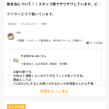
敬老会について！！スタッフ間でザワザワしています。どう
するべきが回答お...
デイサービスで働いています。　

９月のシルバーウィークに敬老会を開催します。

敬老会
デイサービス
施設
節目の年齢の方を表彰して賞状を渡す予定です。

けい
介護職・ヘルパー, 介護福祉士, 有料老人ホーム, 介護老人保
メッセージカード＋お箸はその日に来ていた方全員に渡しま
4
・
11日前
健施設, グループホーム, デイサービス, デイケア・通所リハ
す。

スタッフ間で下記の件についてザワザワしています。

やる気のないぬこさん
介護福祉士, 生活相談員, 施設長・管理職
①他の曜日に来所している御利用者はどうするの？

お疲れ様です。

②お祝いなんだから数日間は同じことを続けるべき。それ当
大体は１週間くらいかけて行なうことが多いですね。

たり前だから。他ではどこもそういう風にしている。

理由としては

①1日だけにするとお祝いされなかった利用者さんから不満が
出る→継続利用に影響する可能性もある。

皆さんのデイサービスでは1日だけでしょうか？

回答をもっと見る
②当日参加した利用者さんが参加出来なかった利用者さんに話
それとも1週間続けてますでしょうか？

してしまうことがある。それによる職員への信頼低下または利
用者同士の不仲に繋がる。

③当日参加予定だった利用者さんが欠席した際に不満が生まれ
る。

きょうの介護