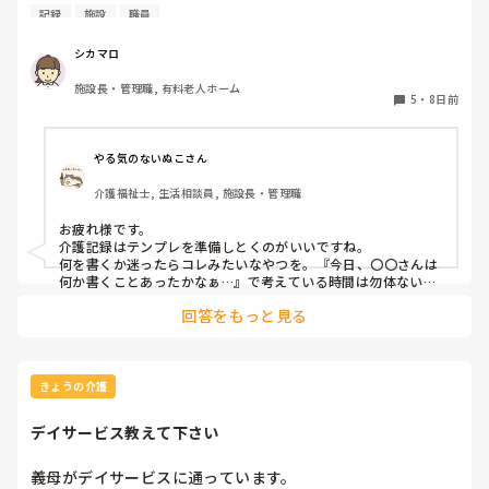
頃実践している方法があれば教えていただきたいです。
記録
施設
職員
シカマロ
施設長・管理職, 有料老人ホーム
5
・
8日前
やる気のないぬこさん
介護福祉士, 生活相談員, 施設長・管理職
お疲れ様です。

介護記録はテンプレを準備しとくのがいいですね。

何を書くか迷ったらコレみたいなやつを。『今日、〇〇さんは
何か書くことあったかなぁ…』で考えている時間は勿体ないで
す。それなら何かあった利用者さんの内容を濃くしたほうがい
回答をもっと見る
いです。
きょうの介護
デイサービス教えて下さい
義母がデイサービスに通っています。
