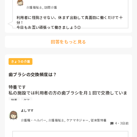
みやすい」

介護福祉士, 訪問介護
って言われます。

利用者に怪我させない、休まず出勤して真面目に働くだけで十
職員から見ての私は？って考えたら答えられる自信がないで
分！

す…

今日もお互い頑張って働きましょう😊
やだな、この自暴自棄…
回答をもっと見る
きょうの介護
歯ブラシの交換頻度は？
特養です

私の施設では利用者の方の歯ブラシを月１回で交換していま
す、みなさんのところはどれくらいの頻度で交換されていま
特養
ケア
すか？
よしママ
介護職・ヘルパー, 介護福祉士, ケアマネジャー, 従来型特養
4
・
3日前