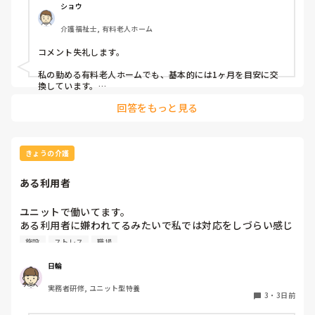
ショウ
介護福祉士, 有料老人ホーム
コメント失礼します。

私の勤める有料老人ホームでも、基本的には1ヶ月を目安に交
換しています。

ただ、施設柄お元気な方も多く、ある程度自立されている方に
回答をもっと見る
関してはご本人のペースにお任せしています。

また、中には経済的な理由で頻繁な購入が難しい方もいらっし
ゃるため、状態を見つつ交換間隔を少し長めにするなど、個別
の事情に合わせて柔軟に対応しています。

きょうの介護
他の施設での対応も気になりますね。参考になれば幸いです。
ある利用者
ユニットで働いてます。

ある利用者に嫌われてるみたいで私では対応をしづらい感じ
です。

施設
ストレス
職場
利用者は他の人に私では嫌だと言ってるみたいです。

仕事だから私一人になる時もありますが私一人の時でも介助
日輪
に入るのが嫌だと言われます。

実務者研修, ユニット型特養
そんなに心が強い方ではないのでストレスが溜まって来てお
3
・
3日前
り仕事に行くのも億劫になりつつあります。
