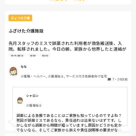
主治医に現状を伝え、せん妄や薬の影響なども含めて再評価す
職員1人が見守りにつくことに。せめて少しでも他の利用者
ることが大切だと思います。

様達が気持ちよく過ごせるようになにか落ち着くようなテク
ニックやアイディアを教えていただければと思い投稿しまし
デイサービスは、ご本人だけでなく他の利用者様も安心して過
きょうの介護
た。
ごせる環境が必要ですし、職員1人が常時付き添う状態が続く
のは現場としてもかなり負担が大きいですよね。

ふざけた介護施設
現場だけで解決しようとせず、多職種で対応を検討していくこ
とが必要だと思います。

先月スタッフのミスで誤薬された利用者が救急搬送後、入
少しでも落ち着けるきっかけが見つかることを願っています。
院。転移されました。今日の朝、家族から他界したと連絡が
入りました。誤薬ミスしたスタッフは責任逃れをしていま
救急搬送
家族
施設
す。

施設もそのスタッフをかばっています。

なな
誰かに聴いてほしくて投稿しました。
介護職・ヘルパー, 介護福祉士, サービス付き高齢者向け住宅
7
・
16日前
シャロン
介護福祉士
誤薬による急搬であることはご家族も知っているのですよね？
死因が誤薬ミスであるなら、責任逃れは出来ないはずです。し
かしながら誤薬から時間が経っていますし原因かどうかも定か
でないなら、そしてご家族から訴えや責任説明等の要求がない
なら施設側からは、あえて大事にはしないでしょうね。ただ施