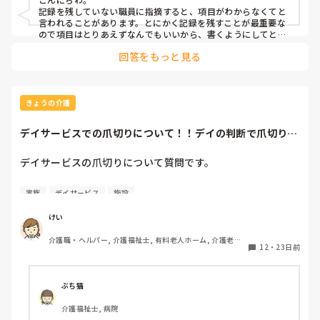
していかないといけないって書くなら退院支援の項目に書い
記録を残していない職員に指摘すると、項目がわからなくてと
てよさそうだけど、言っていたことだけ書くのは普通の記録
言われることがあります。とにかく記録を残すことが最重要な
では？もしかしたら後輩ちゃんの中では"退院後のことを言
ので項目はとりあえずなんでもいいから、書くようにしてと伝
えてます。後輩さんは項目が違ったかもしれませんが記録を書
ってるから退院支援の項目に書く記録"って思ったのかな？

回答をもっと見る
かれており、それが担当様に伝わっているのだから大きな問題
はないように思いました。

あと余計モヤッとしたのは、同じフロアでもAとBに分かれ
もちろん今後は項目はこれにしてね、ということは伝えます。
てて、介護はAチームの人はAチームの方を受け持って、Bチ
ームはBチームの方を受け持つ。後輩ちゃんはAで、私もその
きょうの介護
方もBなの。記録を残してくれるのはいいことだけど、それ
ならAチームの方の退院支援とか、自分の受け持ちの退院支
デイサービスでの爪切りについて！！デイの判断で爪切りす
援を頑張ってほしい😂遡ったら受け持ちの退院支援さえ、自
るのは駄目でしょ...
分のチームの方の退院支援の記録さえ1つも書かれてなかっ
デイサービスの爪切りについて質問です。

た。なのに違うチームの受け持ちでもない方の退院支援の記
録は書いてて、それで余計モヤッとしたんだろうな。

フロアの介護スタッフが「◯◯さん爪が伸びているから後で
家族
デイサービス
施設
切ろうね」と言って爪切りを実施しています。

こんなこと思うのは性格悪いんだろうか？後輩ちゃんと色々
けい
あったからそういう目で見てしまうんだろうか？でも、他の
良かれと思って施設側から爪切りを実施するのは違いますよ
人がその記録見ても「え？それで？」ってなりそうだけど
介護職・ヘルパー, 介護福祉士, 有料老人ホーム, 介護老人
ね。

12
・
23日前
な...
保健施設, グループホーム, デイサービス, デイケア・通所
リハ
基本的には、同居している御家族や本人の依頼があって爪切
りを実施するものだと思います。

ぶち猫
介護福祉士, 病院