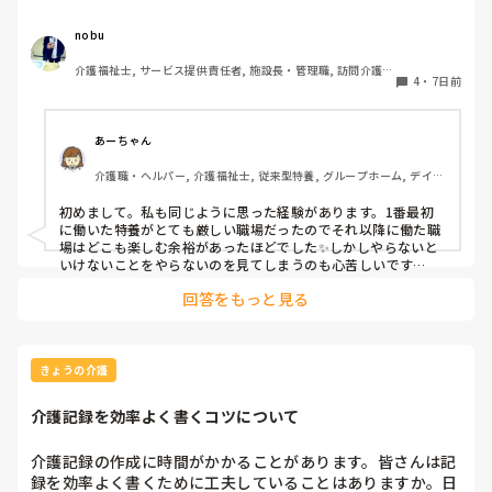
社した年下新人に聞いて恥ずかしくないの😯

nobu
nobu「◯◯さんの尿瓶は洗うのに、◯◯さんの尿瓶は洗わ
介護福祉士, サービス提供責任者, 施設長・管理職, 訪問介護, 
ないんですか？」

4
・
7日前
障害福祉関連
Aさん「本当は洗わないとだめですよね、時間がなくていつ
もやってないです、、」

あーちゃん
おい！ここめちゃくちゃ暇な施設やぞ！！！座ってる時間の
介護職・ヘルパー, 介護福祉士, 従来型特養, グループホーム, デイケ
が長いじゃんか！！！よその施設行ってここがどれだけ楽か
ア・通所リハ, 訪問介護, 初任者研修
思い知れ！！！

初めまして。私も同じように思った経験があります。1番最初
そもそもやらないといけないと分かっててやらない意味がわ
に働いた特養がとても厳しい職場だったのでそれ以降に働た職
かりません！！

場はどこも楽しむ余裕があったほどでした✨しかしやらないと
お！し！ご！と！！！！！

いけないことをやらないのを見てしまうのも心苦しいです
ね､､､😖
回答をもっと見る
はい、ツッコミどころ満載で愚痴というかもはや笑い話
(´﹃｀)
きょうの介護
介護記録を効率よく書くコツについて
介護記録の作成に時間がかかることがあります。皆さんは記
録を効率よく書くために工夫していることはありますか。日