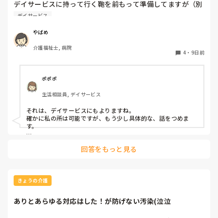
デイサービスに持って行く鞄を前もって準備してますが（別
居なので）、義母が鞄の中を触ってしまいます。デイサービ
デイサービス
スの送迎時に必要物品（タオルや肌着）が入ってるか持って
行く前に最終確認してもらう事って可能ですか？

やばめ
忙しいのに、そんな事を頼むのはどうなのか⋯と思いまし
介護福祉士, 病院
て、教えて下さい
4
・
9日前
ポポポ
生活相談員, デイサービス
それは、デイサービスにもよりますね。

確かに私の所は可能ですが、もう少し具体的な、話をつめま
す。

その、見て欲しい物が、例えば衣類、自宅の鍵、薬、等多数に
回答をもっと見る
なれば、次の人を待たせているので、困ります。ケアマネに、
訪問お願いして！！って思いますね。

送迎も決まりがあって、○○時～施設に戻る時間を○○時ま
で！！と決まってます。下手すると、同乗者の全員の利用報酬
きょうの介護
を1時間取れない、なんて事になりますから。そうなると、そ
のケアマネにも報告、家族にも報告で正直めんどくさい事にな
ありとあらゆる対応はした！が防げない汚染(泣泣
ります。←まぁ、多少はそうならない様にコースは組まれてま
すが。
