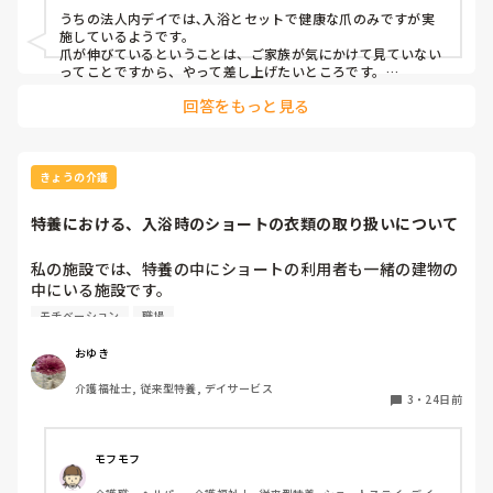
うちの法人内デイでは､入浴とセットで健康な爪のみですが実
施しているようです。

爪が伸びているということは、ご家族が気にかけて見ていない
ってことですから、やって差し上げたいところです。

依頼が無いとできないとは知りませんでした。
回答をもっと見る
きょうの介護
特養における、入浴時のショートの衣類の取り扱いについて
私の施設では、特養の中にショートの利用者も一緒の建物の
中にいる施設です。

入浴時は特養の利用者からショート利用者の順に入浴してい
モチベーション
職場
ます。

ショート利用者の衣類が入ったかごから、入浴後に使うカゴ
おゆき
に衣類をセッティングしていましたが、SS担当の職員の人
介護福祉士, 従来型特養, デイサービス
によっては、セッティングしないようにして欲しいという職
3
・
24日前
員がいます。言われた通りやるしかないとは思いますが、見
守り付きで、脱げばすぐに風呂場に連れて行ける状況なのに
腑に落ちません。どう解消すればいいか悩みます。ショート
モフモフ
経験のある方、今後、改善できる所や、なんで❓が言えるよ