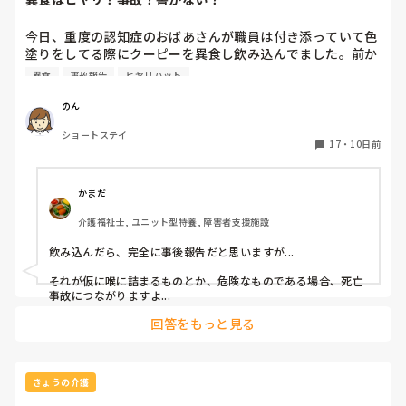
るため、発熱が疑われる場合は腋窩式で再測定していました。

個人的には、回数や体温計の種類よりも、普段との変化を早め
今日、重度の認知症のおばあさんが職員は付き添っていて色
に把握することが大切だと思っています。食欲や表情、元気の
塗りをしてる際にクーピーを異食し飲み込んでました。前か
有無なども合わせて観察することで、体調変化に気付きやすく
ら異食しそうな雰囲気はありました。

異食
事故報告
ヒヤリハット
なると感じています。

私の職場では隠蔽するみたいに事故報告書には書かなくてい
い。なんならヒヤリも書かなくていいよ。と言われました。

施設ごとに運用方法は違うと思いますが、それぞれの施設に合
のん
った方法で、安全に利用者さんの健康管理ができるのが一番で
私は書いた方が後からなんかあったらダメだからと言いまし
すね。
ショートステイ
たがめんどくさいし見た感じ大丈夫そうだから！

17
・
10日前
と言われました。

皆さんの施設ではクーピーやティッシュ等の異食行為があっ
た際事故報告書に書きますか？

かまだ
それともヒヤリハットを書きますか？

介護福祉士, ユニット型特養, 障害者支援施設
ぜひ教えてください。
飲み込んだら、完全に事後報告だと思いますが...

それが仮に喉に詰まるものとか、危険なものである場合、死亡
事故につながりますよ...
回答をもっと見る
きょうの介護