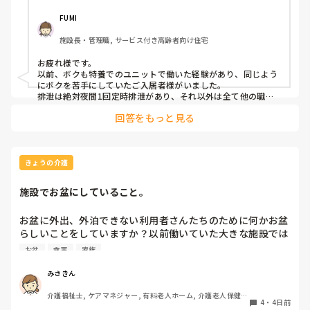
他の方に変わって頂いたりが続くようならユニットを変更し
た方が良いのかなと考えたりしてます。

FUMI
変わった方が良いでしょうか？
施設長・管理職, サービス付き高齢者向け住宅
お疲れ様です。

以前、ボクも特養でのユニットで働いた経験があり、同じよう
にボクを苦手にしていたご入居者様がいました。

排泄は絶対夜間1回定時排泄があり、それ以外は全て他の職員
に任せていました。

回答をもっと見る
別に異動はなかったですが、お互いに『嫌』って言うていたの
で、全然気にしませんでした。

気にする事はないと思います。

そういう人もいるもんだと考えれば良いと思います。
きょうの介護
施設でお盆にしていること。
お盆に外出、外泊できない利用者さんたちのために何かお盆
らしいことをしていますか？以前働いていた大きな施設では
実際に住職さんを呼びご焼香できるようにそれ用のスペース
お盆
食事
家族
を毎年設けていました。それ以外は、食事内容が変わる、家
族が面会に来る…などでした。お盆まであと少しです。何か
みさきん
していることがあればぜひシェアよろしくお願いします。
介護福祉士, ケアマネジャー, 有料老人ホーム, 介護老人保健施
4
・
4日前
設, グループホーム, 病院