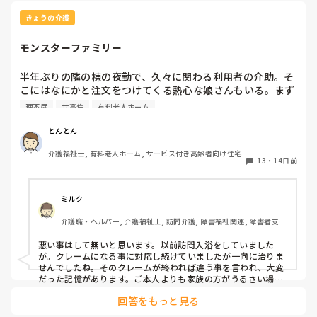
きょうの介護
モンスターファミリー
半年ぶりの隣の棟の夜勤で、久々に関わる利用者の介助。そ
こにはなにかと注文をつけてくる熱心な娘さんもいる。まず
は点眼し、声掛けで起きてもらい、端座位になると、娘さん
理不尽
サ高住
有料老人ホーム
より、Pバーを持たせて起こさせてといわれ、わかりました
と答える。手引き歩行で立ち上がり、トイレまで手引き歩行
とんとん
でいき、帰りも手引き歩行でかえり、ベッドに座ってもら
介護福祉士, 有料老人ホーム, サービス付き高齢者向け住宅
い、あとは娘さんにお願いして退出。すると、ケアマネにク
13
・
14日前
レームを娘さんがいれ、ケアマネから施設にクレーム。内容
は1人でトイレを行くような手順でトイレまでの導線につい
ている各手すりを持たせて行かせてなかったとのこと。1人
ミルク
で行く時の癖をつけさせたいとのこと。こちらは久々に関わ
介護職・ヘルパー, 介護福祉士, 訪問介護, 障害福祉関連, 障害者支援
るから倒れた時のことを考えてすぐ支えられるように手引き
施設, 訪問入浴
にしたのに納得いかず、部屋に行き、興奮しながら娘さんに
悪い事はして無いと思います。以前訪問入浴をしていました
聞いたんですけど、怒ってるみたいなんでといいにいく。す
が。クレームになる事に対応し続けていましたが一向に治りま
ると、一から十までやり方を実演される。あなたは背が高い
せんでしたね。そのクレームが終われば違う事を言われ、大変
し、若いから歩くスピードも速いし、女性の職員たちはきち
だった記憶があります。ご本人よりも家族の方がうるさい場合
も、意外と多いのもありますが、対応する人は本当に疲弊しま
んと手すりを持たせてするといわれ、とりあえず謝り、上記
回答をもっと見る
すよね
の根拠を説明すると、それはありがとう。こちらも悪かった