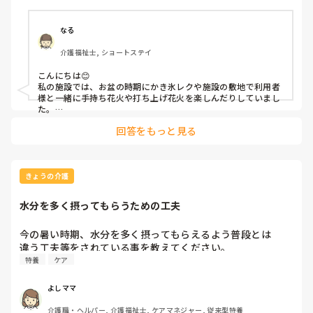
なる
介護福祉士, ショートステイ
こんにちは😊

私の施設では、お盆の時期にかき氷レクや施設の敷地で利用者
様と一緒に手持ち花火や打ち上げ花火を楽しんだりしていまし
た。

みさきんさんの住職さんを呼んでご焼香できる機会があるのは
回答をもっと見る
利用者様にとっても良い経験にもなりますね！
きょうの介護
水分を多く摂ってもらうための工夫
今の暑い時期、水分を多く摂ってもらえるよう普段とは

違う工夫等をされている事を教えてください。
特養
ケア
よしママ
介護職・ヘルパー, 介護福祉士, ケアマネジャー, 従来型特養