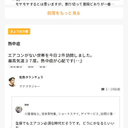
と。連絡先を交換したのち、全て送りました。もちろん自分の
モヤモヤするとは思いますが、割り切って普段どおりが一番良
携帯からはめちゃくちゃ喜んで揉んでた写真以外は消しまし
いのではないでしょうか。
回答をもっと見る
た。俺にとってはあんなに喜んでいただいたのは初めてだった
ので、思い出です。

写真を送ったあと息子さんからは「こんなにも寄り添った対応
していただきありがとうございます。写真は親族で共有し、酒
のつまみにしたいと思います」みたいな感じのお返事をいただ
きょうの介護
きました。やり取りはその日その時だけでした。

この支援以降同様のことは一切行ってません。これが最初で最
熱中症
後の要望を全て叶えたやつですね。

後日談ですが、この利用者が亡くなった日、担当の俺は夜の店
で本物を揉んでましたね。
エアコンがない世帯を今日２件訪問しました。

最高気温３７度。熱中症が心配です(･･;)

救急搬送
病気
家族
救急搬送の報せも２件。

どうかお元気で。
虹色タランチュラ
ケアマネジャー
2
・
18日前
me 
介護福祉士, 従来型特養, ショートステイ, デイサービス, 訪問介護, 
ユニット型特養
生保でもエアコン必須な時代だそうです。どうにかなるといい
な。