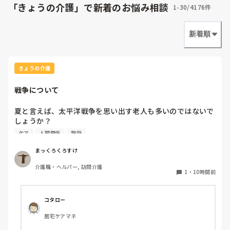
「きょうの介護」で新着のお悩み相談
1-30/4176件
新着順
きょうの介護
戦争について
夏と言えば、太平洋戦争を思い出す老人も多いのではないで
しょうか？

皆さんは、職場等の老人から、戦争の話を聴いたことがあり
ケア
人間関係
施設
ますか？
まっくろくろすけ
介護職・ヘルパー, 訪問介護
1
・
10時間前
コタロー
居宅ケアマネ