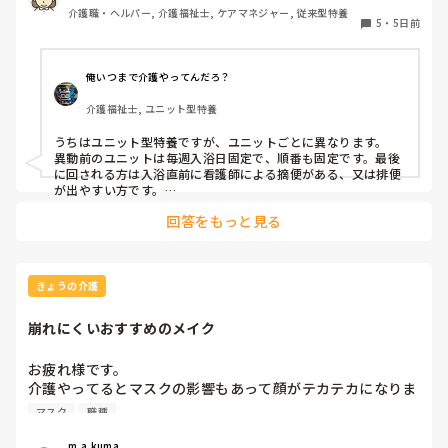
介護職・ヘルパー, 介護福祉士, ケアマネジャー, 従来型特養
5
・
5日前
俺いつまで介護やってんだろ？
介護福祉士, ユニット型特養
うちはユニット型特養ですが、ユニットごとに異なります。

異動前のユニットは毎週入浴日固定で、順番も固定です。最後
に回される方は入浴直前に看護師による摘便がある、又は排便
が出やすい方です。

最初に入る方は、待てない方や一番に入浴してその後すぐ臥床
回答をもっと見る
が必要な方など。胃ろうの方は看護師がこの時間までには入浴
終わらせてよっていう暗黙の了解があるので、順番はほぼ固定
です。個浴も特浴もです。

今のユニットでは毎週シフトとにらめっこして、職員の人数配
きょうの介護
置から入浴の利用者を決めてます。特浴はメンツも順番も固定
なので変更はほぼないです。たまに病院受診で前後します。

崩れにくいおすすめのメイク
個浴では、こだわりがありすぎて時間かかる方と烏の行水並み
の速さの方を組み合わせたりしてます。順番も一番に入りたい
方がいるので、週によって一番と二番を入れ換えたりしてま
お疲れ様です。

す。決め方は職員によってバラバラなので決まりはありませ
介護やってるとマスクの影響もあって顔がテカテカになりま
ん。
せんか…？

マスク
職種
私は最近プリマヴィスタの超オイリー肌用の下地を使ってみ
たら、顔のテカリがだいぶ抑えられました！

m.a.kuma