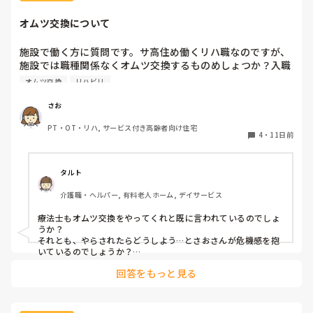
まあこういう行事関連って喜んでもらって、継続利用や周囲に
オムツ交換について
『楽しかった』を伝えてもらう為に行なう目的もあります。売
上や稼働率に対してマイナスに働く可能性があるなら、始めか
らやらない方がいいかなと思います。
施設で働く方に質問です。サ高住め働くリハ職なのですが、
施設では職種関係なくオムツ交換するものめしょつか？入職
した当初は、オムツ交換をヘルパーさんにお願いしていまし
オムツ交換
リハビリ
た。オムツ交換はリハビリの仕事じゃないと言われています
が、今は、状況的に誰もいないとやらざるおえない状況で
さお
PT・OT・リハ, サービス付き高齢者向け住宅
4
・
11日前
タルト
介護職・ヘルパー, 有料老人ホーム, デイサービス
療法士もオムツ交換をやってくれと既に言われているのでしょ
うか？

それとも、やらされたらどうしよう…とさおさんが危機感を抱
いているのでしょうか？

回答をもっと見る
当方回復期に勤めております。人手不足ではなく、療法士もや
れとのお達しがあり、面接時では聞いておらず、入職後に命令
されたのが納得できずに退職した療法士もいます。
