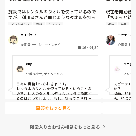
施設ではレンタルのタオルを使っているので
現在老健勤務の
すが、利用者さんが同じようなタオルを持っ
「ちょっと待
てきていて、間違えてレンタル業者に出して
さい」って言
インシデント
家族
ケアマネ
虐待
老健
ケ
しまいました。

設ではこの言
いう理由で不適
カイゴカイ
ニセエル
本人と家族とケアマネとレンタル業者に謝罪
つまり虐待と同
介護福祉士, ショートステイ
介護福祉士,
して、インシデントを書きましたが、対策っ
そんなに悪い
36
・
04/30
て何？
だと思うので
はな
ツナ缶
介護福祉士, デイサービス
グループ
害者支援
日々の業務おつかれさまです。

スピーチロ
レンタルのタオルを使っているということな
か？

ので、個人のタオルは使わないように徹底す
以前、研修
るのはどうでしょう。もし、持ってこられた
ら、待つこ
らカバンの中に閉まっておくようにしてみた
待たなけれ
回答をもっと見る
ばいいのか
です。

例えば、「
終わったら行
殿堂入りのお悩み相談をもっと見る
忙しくて難