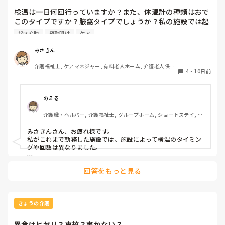
検温は一日何回行っていますか？また、体温計の種類はおで
このタイプですか？腋窩タイプでしょうか？私の施設では起
床介助時に夜勤明け者、午後に手が空いている人がおでこタ
起床介助
夜勤明け
ケア
イプで行っていますか。
みさきん
介護福祉士, ケアマネジャー, 有料老人ホーム, 介護老人保健
4
・
10日前
施設, グループホーム, 病院
のえる
介護職・ヘルパー, 介護福祉士, グループホーム, ショートステイ, デ
イサービス, デイケア・通所リハ, 訪問介護, 小規模多機能型居宅介
護
みさきんさん、お疲れ様です。

私がこれまで勤務した施設では、施設によって検温のタイミン
グや回数は異なりました。

朝の起床時に1回のところもあれば、朝と午後の2回測定する施
回答をもっと見る
設もありました。発熱や体調不良がある方は、その都度追加で
測定して経過をみていました。

体温計は腋窩式を使用していた施設もありましたし、コロナ禍
以降はおでこで測定できる非接触型を使用している施設もあり
きょうの介護
ました。非接触型は短時間で測れるので、多くの利用者さんを
測定する際には効率的ですが、数値にばらつきがあることもあ
異食はヒヤリ？事故？書かない？