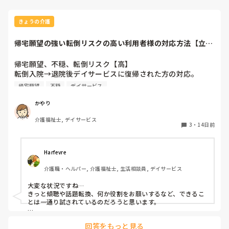
ですといわれ、再度訪室しどんな感じでやったらいいかきく
もまた同じ説明をされるため、すぐ退出。その後、上司に娘
さんと話をして納得してもらったとは報告。娘さんが帰る時
きょうの介護
に上司と話し込んでる。なんかおれ悪いことした？
帰宅願望の強い転倒リスクの高い利用者様の対応方法【立ち
上がり、車椅子、...
帰宅願望、不穏、転倒リスク【高】

転倒入院→退院後デイサービスに復帰された方の対応。

傾眠されたり落ち着いてる時間も多少はありますが食事以外
帰宅願望
不穏
デイサービス
のほぼ全時間帯不穏な状態が続いています。

立ち上がり車椅子のフットレスをまたごうとしたりと転倒リ
かやり
スクがかなり高く職員1人がつきっきりになっています。

介護福祉士, デイサービス
声かけにも意思疎通不可でとにかく帰りたい一心で出口のド
3
・
14日前
アの方に向かい立ち上がり大声を出し、職員をつねり、顔を
叩いたりしています。

どうしたら落ち着くのか試行錯誤中ですがなにかいい介助の
Harfevre
方法ありますか？

介護職・ヘルパー, 介護福祉士, 生活相談員, デイサービス
ワンフロアで隔離できない状況(今の時期暑く散歩等外に連
大変な状況ですね…

れ出すこともできず)

きっと傾聴や話題転換、何か役割をお願いするなど、できるこ
なので他の利用者様達が不穏になったりしています…ある同
とは一通り試されているのだろうと思います。

じ卓の利用者様がお金もらいたいくらいと仰っていたり。。
それでも職員をつねったり、他の利用者様にも影響が出ている
本音としてはその通り、一人のために周りの利用者様達が不
回答をもっと見る
現状を考えると、デイだけで抱え込まず、ご家族・ケアマネや
利益を被るのは違うと思いますが、デイの方針としては毎日