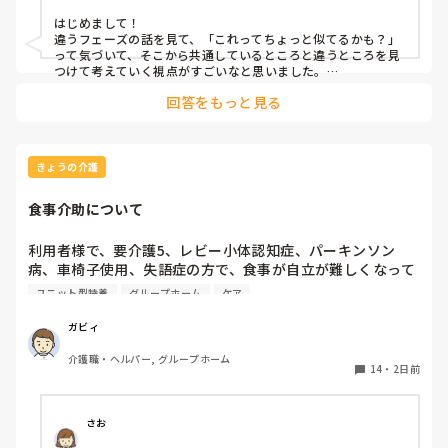
ア・通所リハ, 訪問介護, 初任者研修
る！！止めたら、行動制限！！でも、なんだ止める。

はじめまして！

違うフェーズの話を見て、「これってちょっと似てるかも？」
警察の嫌がってるのをなんだかんだ言いながら、強引に持っ
って気づいて、そこから共通しているところと違うところを見
ていく！！行動制限じゃね？

つけて考えていく視点がすごいなと思いました。

ただ似てるで終わらずに、別のものを比較することで新しい気
任意、任意と言いながら強引にでも強行する。警察。

回答をもっと見る
づきを得ているところが素敵ですね！
これは！！スピーチロックじゃない。

と言いながら、代替えしながら、帰れない様に止めてる。結
局帰れない！！　　　　　　　　　　　　　　　まぁ、認め
きょうの介護
る事は、無理だよね。

食事介助について
ふと、ちょっと似てる？と思いました。

利用者様で、要介護5、レビー小体認知症、パーキンソン
まぁ、どっちも仕事だし相手次第で困るよね。警察も大変だ
病、車椅子使用、失語症の方で、食事が自立が難しくなって
ね。

来ました。ご飯を、おにぎりにして、ご自分で手づかみで食
ユニット型特養
グループホーム
ケア
べてもらおうと、幼児が食べるくらいのおにぎりにしてま
違う所は、警察の任意に対しては、意見が賛否する。

す。食べられる時とスプーンを使っても難しい時がありま
ガビィ
スピーチロックは、駄目賛否にもならない。
す。おかずも、おにぎり同様、手づかみでたべてもらってる
介護職・ヘルパー, グループホーム
時があるのですが、難しい時は、職員が介助しています。ご
14
・
2日前
飯は、おにぎりで手づかみでもいいのかなと思いますが、お
かずの手づかみは、どうかなと思うのですが、皆さんはどう
思われますか？私は、自分の母親が手づかみで食べてるのを
さお
見たら、悲しくなります…職員さん、介助して下さいと思っ