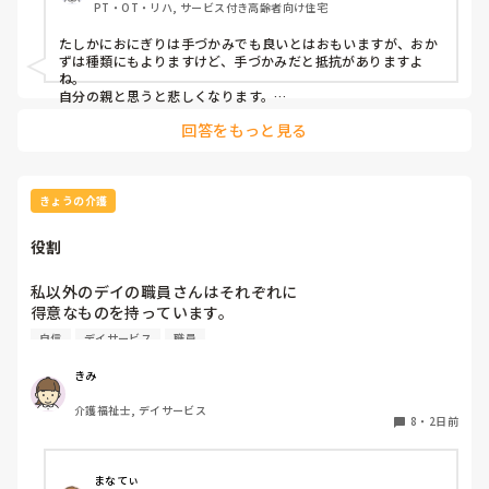
PT・OT・リハ, サービス付き高齢者向け住宅
てしまいます…
たしかにおにぎりは手づかみでも良いとはおもいますが、おか
ずは種類にもよりますけど、手づかみだと抵抗がありますよ
ね。

自分の親と思うと悲しくなります。

フルーツや温野菜とかならまだ良いでしょうけど。嚥下状態は
回答をもっと見る
どうなんでしょうか？とろみつけてたりするのを手づかみは抵
抗がありますね。
きょうの介護
役割
私以外のデイの職員さんはそれぞれに

得意なものを持っています。

自信
デイサービス
職員
裁縫や手作業など。

介助で言えば、要領よく動けたりと。

きみ
介護福祉士, デイサービス
今の私を振り返ってみたら…何も持っていないことが虚しく
8
・
2日前
なってきました…

利用者からは「素直に話聞いてくれる」・「言いやすい・頼
まなてぃ