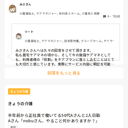
ります。今検討しているのは、食器洗いやスタッフと一緒に
みさきん
行くゴミ出しなどです。
介護福祉士, ケアマネジャー, 有料老人ホーム, 介護老人保健施
6
・
7日前
設, グループホーム, 病院
ツート
介護福祉士, ケアマネジャー, 従来型特養, グループホーム, デイサー
ビス
みさきんさんへは久々の回答をさせて頂きます。

私も居宅ケアマネの頃から、そして今の施設ケアマネとして
も、利用者様の「役割」をケアプランに落とし込むことはとて
も大切だと感じています。実際にサービス内容に明記を可能な
限りしており、担当者会議では略する事なく説明しておりま
回答をもっと見る
す。 役割を持つことは、その方の自信や生きがいにつながりま
すし、「してもらう」だけでなく「できることを続けてもら
う」視点にもなりますよね。 みさきんさんのように、日常の中
に自然な形で役割を取り入れておられる取り組み、とても勉強
になります。
きょうの介護
きょうの介護
半年前から正社員で働いてる50代Aさんと2人日勤

Aさん「nobuさん、やること何かありますか？」

ここの施設経験はあなたの方が長いじゃん、、2週間前に入
愚痴