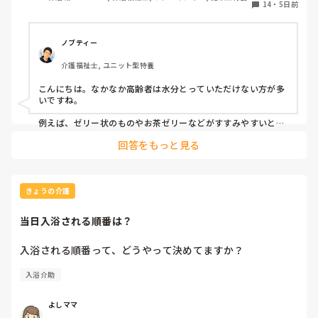
14
・
5日前
ノブティー
介護福祉士, ユニット型特養
こんにちは。なかなか高齢者は水分とっていただけない方が多
いですね。

例えば、ゼリー状のものやお茶ゼリーなどがすすみやすいと思
います。あとは忙しい中難しいかもしれませんが、時間を分け
回答をもっと見る
て少しずつ提供するとかもいいかもしれません。
きょうの介護
当日入浴される順番は？
入浴される順番って、どうやって決めてますか？
入浴介助
よしママ