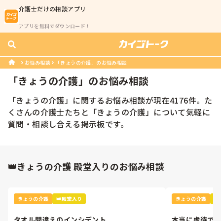
介護士
だけの相談アプリ
アプリを無料でダウンロード！
お悩み相談
「きょうの介護」のお悩み相談
「
きょうの介護
」のお悩み相談
「
きょうの介護
」に関するお悩み相談が現在
4176
件。た
くさんの
介護士
たちと「
きょうの介護
」について気軽に
質問・相談し合える掲示板です。
👑きょうの介護 殿堂入りのお悩み相談
きょうの介護
👑殿堂入り
きょうの介護

タオル間違えのインシデント
本当に虐待で