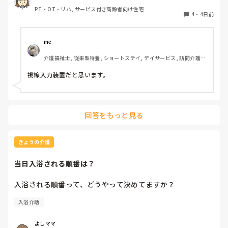
入力装置？を導入したいと息子さんがおっしゃっているそう
PT・OT・リハ, サービス付き高齢者向け住宅
です。そこで、施設などで実際使われている利用者の方がい
4
・
4日前
らっしゃいましたら、どんな感じなのか、どのくらい使いこ
なせるものなのかお聞きしたいです。
me 
介護福祉士, 従来型特養, ショートステイ, デイサービス, 訪問介護, 
ユニット型特養
視線入力装置だと思います。
回答をもっと見る
きょうの介護
当日入浴される順番は？
入浴される順番って、どうやって決めてますか？
入浴介助
よしママ