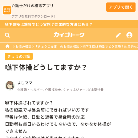
介護士
だけの相談アプリ
アプリで開く
アプリを無料でダウンロード！
嚥下体操は施設でどう実施？効果的な方法はある？
お悩み相談
「きょうの介護」のお悩み相談
嚥下体操は施設でどう実施？効果的な
きょうの介護
嚥下体操どうしてますか？
よしママ
介護職・ヘルパー, 介護福祉士, ケアマネジャー, 従来型特養
嚥下体操されてますか？

私の施設では昼食前にできれぱいい方です

早番は休憩、日勤と遅番で昼食時の対応

日勤者も毎日いるわけでもないので、なかなか体操が

できません
