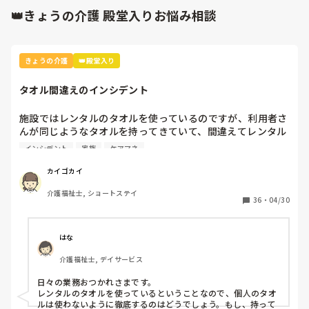
👑きょうの介護 殿堂入りお悩み相談
きょうの介護
👑殿堂入り
タオル間違えのインシデント
施設ではレンタルのタオルを使っているのですが、利用者さ
んが同じようなタオルを持ってきていて、間違えてレンタル
業者に出してしまいました。

インシデント
家族
ケアマネ
本人と家族とケアマネとレンタル業者に謝罪して、インシデ
カイゴカイ
ントを書きましたが、対策って何？
介護福祉士, ショートステイ
36
・
04/30
はな
介護福祉士, デイサービス
日々の業務おつかれさまです。

レンタルのタオルを使っているということなので、個人のタオ
ルは使わないように徹底するのはどうでしょう。もし、持って