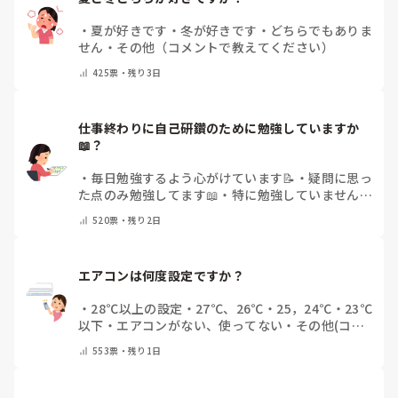
・
夏が好きです
・
冬が好きです
・
どちらでもありま
せん
・
その他（コメントで教えてください）
425
票・
残り3日
仕事終わりに自己研鑽のために勉強していますか
📖？
・
毎日勉強するよう心がけています📝
・
疑問に思っ
た点のみ勉強してます📖
・
特に勉強していません
・
その他（コメントで教えてください）
520
票・
残り2日
エアコンは何度設定ですか？
・
28℃以上の設定
・
27℃、26℃
・
25，24℃
・
23℃
以下
・
エアコンがない、使ってない
・
その他(コメ
ントで教えてください)
553
票・
残り1日