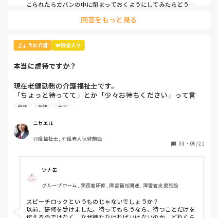
こられたらカバンの中に閉まっておくようにしてみたらどうで
回答をもっと見る
きょうの介護
👑殿堂入り
本当に虐待ですか？
現在老健勤務の介護福祉士です。

「ちょっと待ってて」とか「少々お待ちください」って言
葉、よく使いませんか？私の施設ではこの言葉は「利用者本
虐待
老健
ケア
意ではない」という理由で不適切ケア扱いになりました。

つまり虐待と同じ枠組みです。

ニセエル
そんなに悪い言葉ですか？むしろ必要な言葉だと思うのです
介護福祉士, 介護老人保健施設
がいかがでしょう？
33
・
05/21
ツナ缶
グループホーム, 実務者研修, 障害福祉関連, 障害者支援施設
スピーチロックというものじゃないでしょうか？

以前、研修を受けました。待ってもらうなら、待つことだけを
伝えるのではなく、なぜ待たなければいけないのか、どれくら