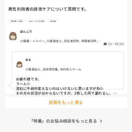
2件目は1件目がハードだった為に身体中が痛く、身体に負担の
かからないようなやり方をしていたら執拗に注意され、契約を
男性利用者の排泄ケアについて質問です。

切られてしまいました。

業務の都合上、

また、双方ともそこまで高い時給ではなかった為、お金の為と
排泄介助
オムツ交換
特養
午前中に交換へ入るのが難しい場合、起床時にオムツ＋敷き
私は割り切れませんでした。

＋巻き＋帯び（パッド計3枚）午後に交換すればよいのでは
ぼんじり
氷菓さんは心身ともに不調という事であれば、少しお休みして
ないか」という意見が出ることがあります。

体調を整えてからトライするのも良いと思いますよ。

介護職・ヘルパー, 介護福祉士, 初任者研修, 実務者研修, ユ
13
・
03/02
ニット型特養
お住まいの地域で単発バイトがあればそれでつなぐか、派遣で
・この方法は一般的なのでしょうか？

も週3,4日など、日数を減らして様子を見るなど、工夫をしても
良いかもしれませんね。

・業務都合で交換回数を調整することについて、どのように
ゆえ
考えていますか？

また、夜勤専従の派遣は人間関係にあまり苦労しない場合もあ
介護福祉士, 従来型特養, 有料老人ホーム
りますし、かなりの高時給、高日給もありますよ。

お疲れ様です。

私の経験では、やはり派遣は人間関係のハードルが高いと感じ
う〜ん💦

ます。派遣はこりて以来、メインの仕事＋単発のスキマバイト
流石に午前中変えないのはいけないと思いますがね💦

を、自身の体調が良い時、都合の良い時間や場所でしています
その方の状況が分からないですが、3枚した所で漏れるし、長
よ。
時間すぎませんかね
回答をもっと見る
「特養」のお悩み相談をもっと見る