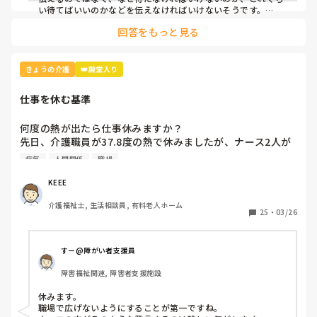
い待てばいいのかなどを伝えなければいけないそうです。

例えば、「今、〜さんのお手伝いしてるから終わったら行きま
回答をもっと見る
すね」とか。

忙しくて難しいときもありますけどね。
きょうの介護
👑殿堂入り
仕事を休む基準
何度の熱が出たら仕事休みますか？

先日、介護職員が37.8度の熱で休みましたが、ナース2人が
「37.8度くらいで休む？私なら休まない。甘えよね」等、会
病気
人間関係
職場
話しているのが聞こえました。正直、私なら休みます。(平
熱が低く微熱でもしんどいので)

KEEE
皆さんの意見が聞きたいです。
介護福祉士, 生活相談員, 有料老人ホーム
25
・
03/26
すー@障がい者支援員
障害福祉関連, 障害者支援施設
休みます。

職場で広げないようにすることが第一ですね。
