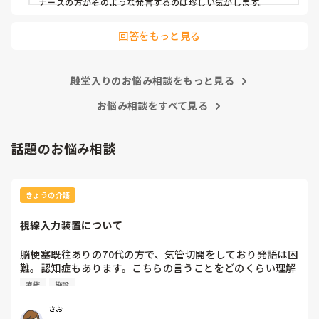
ナースの方がそのような発言するのは珍しい気がします。
回答をもっと見る
殿堂入りのお悩み相談をもっと見る
お悩み相談をすべて見る
話題のお悩み相談
きょうの介護
視線入力装置について
脳梗塞既往ありの70代の方で、気管切開をしており発語は困
難。認知症もあります。こちらの言うことをどのくらい理解
しているかは不明ですが、問いかけに頷くことはよくありま
家族
施設
す。息子さんが熱心な方で、施設の方にもほぼ毎日面会に来
られます。この前ケアマネの方からお話しを聞いたら、視線
さお