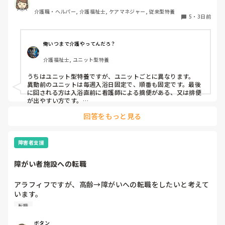
介護職・ヘルパー, 介護福祉士, ケアマネジャー, 従来型特養
5
・
3日前
俺いつまで介護やってんだろ？
介護福祉士, ユニット型特養
うちはユニット型特養ですが、ユニットごとに異なります。

異動前のユニットは毎週入浴日固定で、順番も固定です。最後
に回される方は入浴直前に看護師による摘便がある、又は排便
が出やすい方です。

最初に入る方は、待てない方や一番に入浴してその後すぐ臥床
回答をもっと見る
が必要な方など。胃ろうの方は看護師がこの時間までには入浴
終わらせてよっていう暗黙の了解があるので、順番はほぼ固定
です。個浴も特浴もです。

障害者支援
今のユニットでは毎週シフトとにらめっこして、職員の人数配
置から入浴の利用者を決めてます。特浴はメンツも順番も固定
障がい者施設への転職
なので変更はほぼないです。たまに病院受診で前後します。

個浴では、こだわりがありすぎて時間かかる方と烏の行水並み
の速さの方を組み合わせたりしてます。順番も一番に入りたい
アラフィフですが、高齢→障がいへの転職をしたいと考えて
方がいるので、週によって一番と二番を入れ換えたりしてま
います。

す。決め方は職員によってバラバラなので決まりはありませ
覚えも悪くなって来てきますが、経験者の方、どう思われま
ん。
転職
すか？

やはり迷惑でしょうか？
ボタン