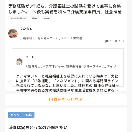
実務経験が3年経ち、介護福祉士の試験を受けて無事に合格
しました。   今後も実務を積んで介護支援専門員、社会福祉
士と取得を考えています。

社会福祉士
資格
特養
ここで質問なんですが、上記に示した資格に【勝るとも劣ら
さかもと
ない資格】【この資格は持ってれば武器になる】といった資
介護福祉士, 有料老人ホーム, ユニット型特養
格はございませんか??   

5
・
05/13
難易度や実務経験年数などは問いません。

 是非皆さんの意見聞かせてください🙇‍♂️
ツート
介護福祉士, ケアマネジャー, 従来型特養, グループホーム, デイサー
ビス
ケアマネジャーと社会福祉士を視野に入れている時点で、実務
に加えて「相談援助」「マネジメント」に関わる専門職ライン
を進まれているかな、と思いました。精神系の 精神保健福祉士
＝精神障害のある方の相談支援や地域生活支援を専門とする国
家資格ですがいかがでしょうか？

回答をもっと見る
 また、これはあまりにも現実離れですが、福祉系上位学位の福
祉系修士、これは資格名ではありませんが、社会福祉学や老年
学などの大学院修士を取ると、 教育・研修講師、研究職、法人
本部の企画職など、現場＋マネジメント＋理論を生かす道が開
キャリア・転職
きます。 組織運営・マネジメント系 介護・福祉の管理職は、
福祉資格に加えて経営・労務・会計の知識があると良いでしょ
派遣は実際どうなのか聞きたい
う。重宝されます。また、高齢者の身体疾患や認知症、リハビ