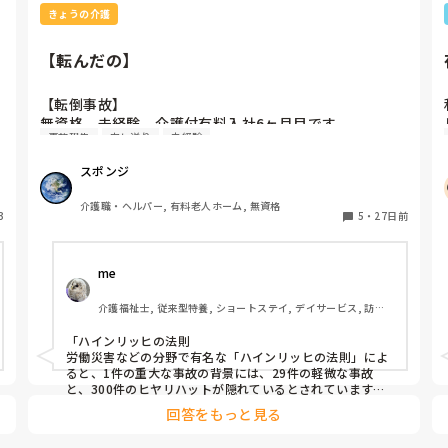
きょうの介護
【転んだの】
【転倒事故】

無資格、未経験。介護付有料入社6ヶ月目です。

事故報告
申し送り
未経験
移動時のみ車椅子でほぼ自立の方がいるのですがこの間
スポンジ
夜勤中にトイレからコールがあり伺うと便器と車椅子の
間で尻もちをついて転倒されておりました。【転んだ
介護職・ヘルパー, 有料老人ホーム, 無資格
3
の】と一言。結果経過観察の指示。

5
・
27日前
Drコール、家族連絡、事後報作成を行い。

me 
朝事務所が来た際に色んなことを聞かれました。

介護福祉士, 従来型特養, ショートステイ, デイサービス, 訪問
僕は悪くないことを自分自身でもわかっているのですが
介護, ユニット型特養
尋問されてる気分になり少し疲れました。

「ハインリッヒの法則

労働災害などの分野で有名な「ハインリッヒの法則」によ
事故が起きる度に罪悪感だったり責任だったり、休みの
ると、1件の重大な事故の背景には、29件の軽微な事故
日に急変してないかなど不安になります。

と、300件のヒヤリハットが隠れているとされています。
そのため、ヒヤリハットを早期に把握・共有して改善を行
回答をもっと見る
うことが、重大事故を防ぐための鍵となります。」

あとは外傷などで自分が気付けていなかった箇所などあ
全てはこれだと思います。

ったらどうしようとか休みの日に急変したらどうしよう