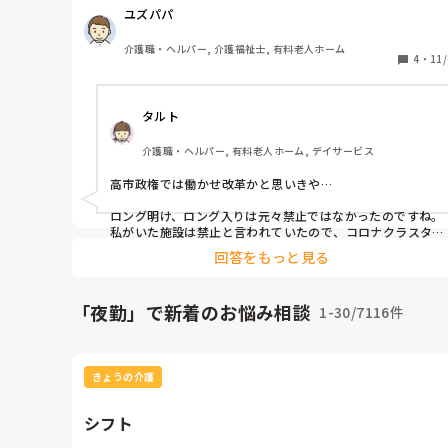
人手不足で残業だらけなので、退勤後より次の勤務開始
ユズパパ
で11時間も開かない日もあります。例えば22時〜８時ま
でのショート夜勤で９時半くらいまで残業し、そこから
介護職・ヘルパー, 介護福祉士, 有料老人ホーム
ってだと夜出勤まで７時間くらいしか休めないし10時〜
4
・
11/
19時までで21時まで残業すると半日後にはまたここに
なきゃとか。正確に言えば半日開いてるからセーフです
タルト
ど、ビミョーですね
介護職・ヘルパー, 有料老人ホーム, デイサービス
高市政権では働かせ改革かと思いきや…

ロング明け、ロング入りは元々禁止ではなかったのですね。

私がいた施設は禁止と言われていたので、コロナクラスター
の時のみやってて、通常は問題なかったのですが、どこの施
回答をもっと見る
設もよくやってますよね。

ショート夜勤なら大丈夫ということでしょうか。

「夜勤」で新着のお悩み相談
1-30/7116件
また、遅番22時→早番7時、日勤8時なんてよくあります
し…

ますますシフトが回らなくなるかもしれませんね。

運送業者も働かせ改革でもっと走れるとかニュースでやって
きょうの介護
たような…

シフト
国がやることは現場に則してないですよね。

まあ、施設長や責任者が現場を見ないのと同じか…😅