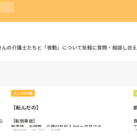
さんの
介護士
たちと「
夜勤
」について気軽に質問・相談し合え
きょうの介護
【転んだの】
ら
【転倒事故】

時
無資格、未経験。介護付有料入社6ヶ月目です。

事故報告
申し送り
未経験
は