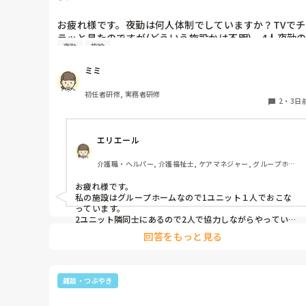
お疲れ様です。夜勤は何人体制でしていますか？TVでチ
ラッと見たのですが(どういう施設かは不明)、4人夜勤
夜勤
施設
施設があるらしいのですが………
ミミ
初任者研修, 実務者研修
2
・
3日
エリエール
介護職・ヘルパー, 介護福祉士, ケアマネジャー, グループホー
ム
お疲れ様です。

私の施設はグループホームなので1ユニット１人でおこな
っています。

2ユニット隣同士にあるので2人で協力しながらやっていま
すよ。
回答をもっと見る
雑談・つぶやき