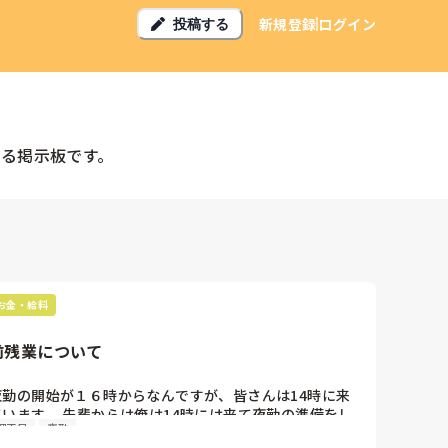
新規登録
ログイン
投稿する
る掲示板です。
お金・給料
前残業について
夜勤の開始が１６時からなんですが、皆さんは14時に来
ています。 先輩からは俺は14時には来て夜勤の準備をし
理不尽
夜勤
ていると言われました。
