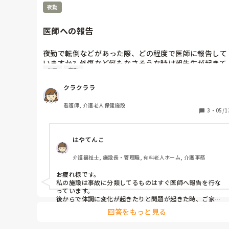
長時間勤務となるので精神的にキツイですよね。
夜勤
医師への報告
夜勤で転倒などがあった際、どの程度で医師に報告して
いますか?  外傷など何もなさそうな時は朝先生が起きて
ケア
夜勤
から報告する様にしていますが、どうせ報告なら、すぐ
に報告するべきなのか迷ってしまいます。
クラクララ
看護師, 介護老人保健施設
3
・
05/1
はやてんこ
介護福祉士, 施設長・管理職, 有料老人ホーム, 介護事務
お疲れ様です。

私の施設は事故に分類してるものはすぐ医師へ報告を行な
っています。

後からで体調に変化が起きたりと問題が起きた時、ご家族
からも突っ込まれる要因になりますので。
回答をもっと見る