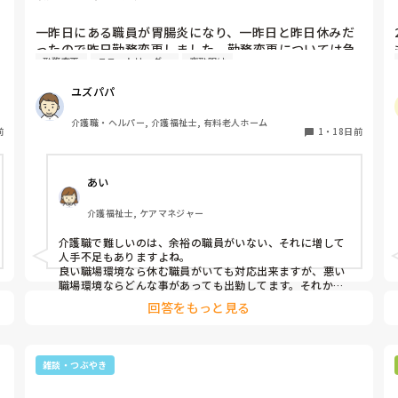
一昨日にある職員が胃腸炎になり、一昨日と昨日休みだ
の
ったので昨日勤務変更しました。勤務変更については急
勤務変更
ユニットリーダー
夜勤明け
すぎるものや膨大な量でなければ、やることは構わない
です。ただ今の施設がショート夜勤であり該当職員は今
ユズパパ
日夜勤で明日明けで帰った夜にまた夜勤。病み上がりで
それじゃキツいだろうと思って該当職員から電話きたら
介護職・ヘルパー, 介護福祉士, 有料老人ホーム
前
変わるとリーダーに言ってあったんですが…。その人の
1
・
18日前
体調とか大丈夫だろうか…⁇
あい
介護福祉士, ケアマネジャー
介護職で難しいのは、余裕の職員がいない、それに増して
人手不足もありますよね。

良い職場環境なら休む職員がいても対応出来ますが、悪い
職場環境ならどんな事があっても出勤してます。それか
ら、心身壊れて辞めて行く。

回答をもっと見る
話しは違いますが、介護現場って世間で言われているより
劣悪と思ってます。
雑談・つぶやき