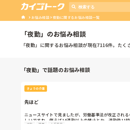
お悩み相談
夜勤に関するお悩み相談一覧
「
夜勤
」のお悩み相談
「
夜勤
」に関するお悩み相談が現在
7116
件。たく
「夜勤」で話題のお悩み相談
きょうの介護
先ほど
ニュースサイトで見ましたが、労働基準法が改正される
しいですね。例えば14連勤以上の禁止とか、退勤後11
連勤
残業
人手不足
間インターバル開けるとか。それは良いんですが当施設