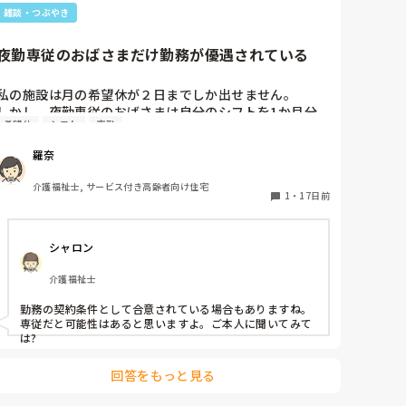
雑談・つぶやき
夜勤専従のおばさまだけ勤務が優遇されている
私の施設は月の希望休が２日までしか出せません。

しかし、夜勤専従のおばさまは自分のシフトを1か月分
希望休
シフト
夜勤
作り、それを上司に提出しその通りになります。

その人のシフトは絶対で、その人を基準に他の人のシフ
羅奈
トが作られます。

介護福祉士, サービス付き高齢者向け住宅
1
・
17日前
シャロン
介護福祉士
勤務の契約条件として合意されている場合もありますね。
専従だと可能性はあると思いますよ。ご本人に聞いてみて
は?
回答をもっと見る