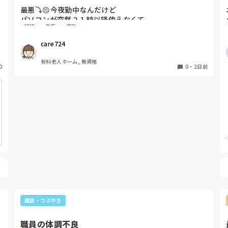
最悪⤵️😣今夜勤中なんだけど

パソコンが突然２１時以降使えなくて

記録
愚痴
夜勤
固まってしまって、電源落として再起動しようとしたら
省電力モードって画面が出てきて

care724
全然回復しない。ノート型パソコンで記録打ち込み出来
たからよかった。明日朝早急に事務所に報告しなきゃ😭
有料老人ホーム, 無資格
0
0
・
2日前
雑談・つぶやき
職員の体調不良