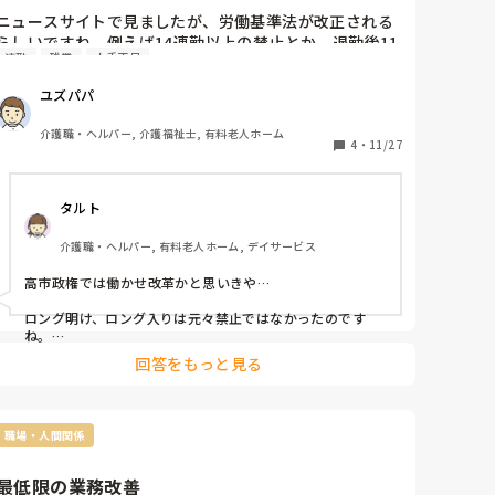
ニュースサイトで見ましたが、労働基準法が改正される
らしいですね。例えば14連勤以上の禁止とか、退勤後11
連勤
残業
人手不足
時間インターバル開けるとか。それは良いんですが当施
設は人手不足で残業だらけなので、退勤後より次の勤務
ユズパパ
開始まで11時間も開かない日もあります。例えば22時〜
８時までのショート夜勤で９時半くらいまで残業し、そ
介護職・ヘルパー, 介護福祉士, 有料老人ホーム
こから帰ってだと夜出勤まで７時間くらいしか休めない
4
・
11/27
し10時〜19時までで21時まで残業すると半日後にはまた
ここにいなきゃとか。正確に言えば半日開いてるからセ
タルト
ーフですけど、ビミョーですね
介護職・ヘルパー, 有料老人ホーム, デイサービス
高市政権では働かせ改革かと思いきや…

ロング明け、ロング入りは元々禁止ではなかったのです
ね。

私がいた施設は禁止と言われていたので、コロナクラスタ
回答をもっと見る
ーの時のみやってて、通常は問題なかったのですが、どこ
の施設もよくやってますよね。

ショート夜勤なら大丈夫ということでしょうか。

職場・人間関係
また、遅番22時→早番7時、日勤8時なんてよくあります
し…

ますますシフトが回らなくなるかもしれませんね。

最低限の業務改善