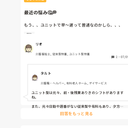
最近の悩み🤔💭
もう、、ユニットで早～遅って普通なのかしら、、、

夜勤
確かに稼げはするけど、、前残も合わせて

夜勤に加え月8〜9回、、、

リオ
仕事自体はそんなきつくないのだけど、、

介護福祉士, 従来型特養, ユニット型特養
なんだろう、、ずーっとユニット内にいると

2
・
07/0
人と喋りたくなる笑(利用者さんはほぼ話せない＆話さ
い)
タルト
介護職・ヘルパー, 有料老人ホーム, デイサービス
ユニット型は元々、前・後残業ありきのシフトがあります
ね。

また、元々日勤や遅番がない従来型や有料もあり、夕方か
らは単発を入れたり、早番が残業して、概ね18時までに就
回答をもっと見る
寝介助しており、夜勤が18時からフロアに1人になり、か
なりの負担です。
