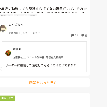
運送業者も働かせ改革でもっと走れるとかニュースでやっ
てたような…

2年近く勤務しても記録すら打てない職員がいて、それで
も普通にボーナスもらってやってるのを見てるから、み
国がやることは現場に則してないですよね。

排泄介助
ボーナス
記録
んなどんどん仕事しなくなってしまった。夜勤で行く
まあ、施設長や責任者が現場を見ないのと同じか…😅
と、オムツの在庫もない、段ボールのゴミは積み上がっ
カイゴカイ
たまま、手袋の在庫もない。排泄介助もしないまま退勤
してる。とかそんな感じになってきた。もちろん髭剃り
介護福祉士, ショートステイ
も爪切りもしてない。

12
・
8日前
これどうしたら改善されると思いますか？？
かまだ
介護福祉士, ユニット型特養, 障害者支援施設
リーダーに相談して注意してもらうのはどうですか？
回答をもっと見る
介助・ケア