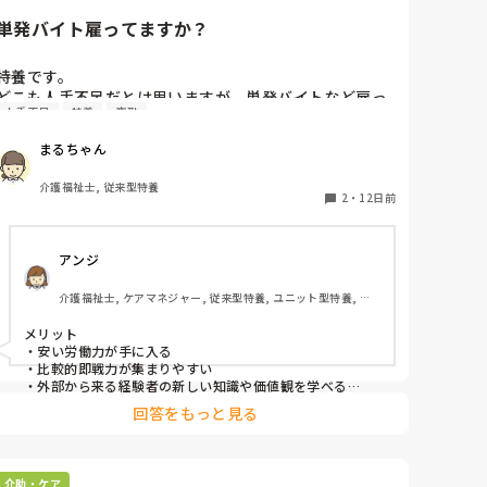
「利用者は朝早くても、また寝るから身体の負担は少な
い」と言われました。

単発バイト雇ってますか？
業務改善を考える機会があるものの、夜勤をしていない
ため、実際に夜勤をしているスタッフに問題ないと言わ
特養です。

れるとそこで話が終わってしまいます。

どこも人手不足だとは思いますが、単発バイトなど雇っ
人手不足
特養
夜勤
てますか？

利用者の状況もありますし、私の感覚が合わないだけな
うちは昼間に入浴で募集してますが、夜勤でも募集する
のかもしれませんが、このように朝食時間が早い施設は
まるちゃん
か検討中です。

ありますか？
夜勤で募集したときのメリット、デメリット教えて下さ
介護福祉士, 従来型特養
い。
2
・
12日前
アンジ
介護福祉士, ケアマネジャー, 従来型特養, ユニット型特養, 居
宅ケアマネ
メリット

・安い労働力が手に入る

・比較的即戦力が集まりやすい

・外部から来る経験者の新しい知識や価値観を学べる

回答をもっと見る
デメリット

何の社会保障もない日当だけみて「こんなに高い賃金払う
んだから、こき使わないと損」と現場の職員から嫉妬があ
る

介助・ケア