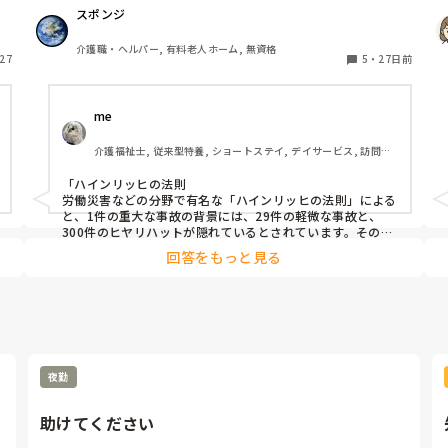
ま
移動時のみ車椅子でほぼ自立の方がいるのですがこの間夜
スポンジ
勤中にトイレからコールがあり伺うと便器と車椅子の間で
帰
尻もちをついて転倒されておりました。【転んだの】と一
介護職・ヘルパー, 有料老人ホーム, 無資格
27
言。結果経過観察の指示。

5
・
27日前
い
け
Drコール、家族連絡、事後報作成を行い。

me 
朝事務所が来た際に色んなことを聞かれました。

介護福祉士, 従来型特養, ショートステイ, デイサービス, 訪問介
僕は悪くないことを自分自身でもわかっているのですが尋
護, ユニット型特養
問されてる気分になり少し疲れました。

「ハインリッヒの法則

労働災害などの分野で有名な「ハインリッヒの法則」による
事故が起きる度に罪悪感だったり責任だったり、休みの日
と、1件の重大な事故の背景には、29件の軽微な事故と、
に急変してないかなど不安になります。

300件のヒヤリハットが隠れているとされています。そのた
め、ヒヤリハットを早期に把握・共有して改善を行うこと
回答をもっと見る
が、重大事故を防ぐための鍵となります。」

あとは外傷などで自分が気付けていなかった箇所などあっ
全てはこれだと思います。

たらどうしようとか休みの日に急変したらどうしようと
か。

休みの日は、考えたり思い出したら止めます。何か別の事に
集中しましょう。趣味などで自分の居場所が複数あるとスト
レスが減るそうです。急変が心配なら簡単に、連絡したら良
皆様の事故発生時の対応とマインドセット伝授を乞いたい
いと思います。
です🙏！

夜勤
助けてください