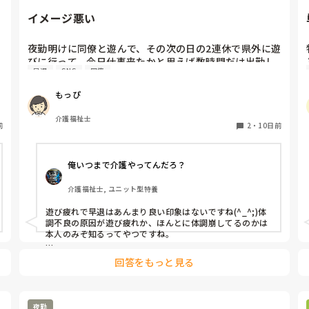
つね。

イメージ悪い
誰も違和感はなく、これが普通だよ？みたいな。

視野狭いなぁと思ったり、なんか意見してもめんどくさ
夜勤明けに同僚と遊んで、その次の日の2連休で県外に遊
くなるから黙っとこってなったり。

弊
びに行って、今日仕事来たかと思えば数時間だけ出勤し
早退
SNS
同僚
て早退。

SNSにあげるから全部筒抜けだし、遊んでおいて疲れが
もっぴ
出たのか、それで早退だったとしたらだいぶイメージ
が。

介護福祉士
前
職場の人何人も繋がって、それなりの人がその流れを知
2
・
10日前
ってるのに。
俺いつまで介護やってんだろ？
介護福祉士, ユニット型特養
遊び疲れで早退はあんまり良い印象はないですね(^_^;)体
調不良の原因が遊び疲れか、ほんとに体調崩してるのかは
本人のみぞ知るってやつですね。

若い時はオールしちゃっても早番ならなんとか乗り切れた
回答をもっと見る
りしますけどね。早退は半分体調不良とサボりの狭間だっ
たりします。笑
夜勤