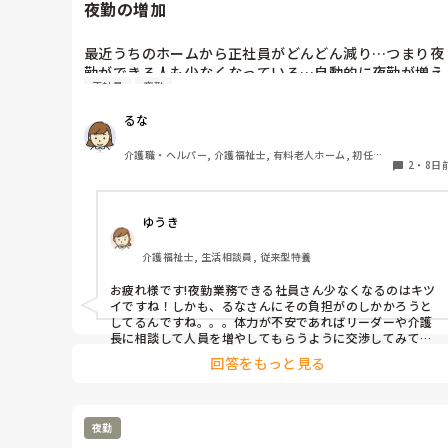
夜勤の増加
最近うちのホームから正社員がどんどん減り…つまり夜
勤ができる人も少なくなっている…自動的に夜勤が増え
正社員
夜勤
ています、手当が入るのはありがたいけど体力がもつか
どうか…
るな
介護職・ヘルパー, 介護福祉士, 有料老人ホーム, 初任者
2
・
8日
研修
ゆうき
介護福祉士, 生活相談員, 従来型特養
お疲れ様です!夜勤業務できる社員さん少なくなるのはキツ
イですね！しかも、るなさんにその負担がのしかかろうと
してるんですね。。。体力が不安であればリーダーや介護
長に相談して人員を増やしてもらうように交渉してみては
どうでしょうか？
回答をもっと見る
夜勤