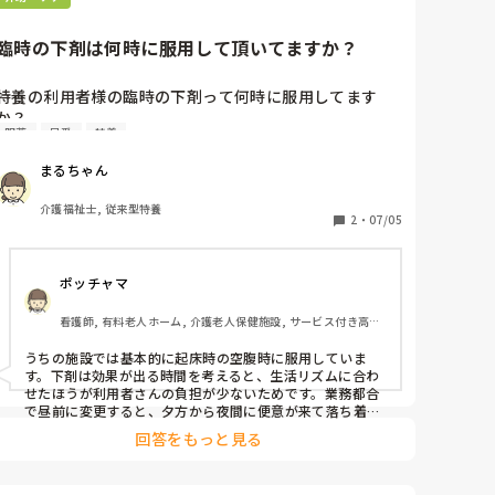
・比較的即戦力が来るが、人をアゴで使うような古い社員
が威圧して成果を出せずに終わる

・外部から来る新しい知識や価値観を真っ向否定して自分
臨時の下剤は何時に服用して頂いてますか？
たちのやり方をしない人を批判してトラブルが起こりやす
特養の利用者様の臨時の下剤って何時に服用してます
か？

服薬
早番
特養
以前は起床時の空腹時に臨時の下剤を服用して頂いてま
したが夜勤者や早番が忙しいやらで日勤者が昼前に服用
まるちゃん
するようになってしまいました。

当然、昼前に服用すると就寝時頃より落ち着かなくなる
介護福祉士, 従来型特養
利用者も出てきてしまいます。

2
・
07/05
みなさんのところは何時に服用するとか決まってます
か？
ポッチャマ
看護師, 有料老人ホーム, 介護老人保健施設, サービス付き高齢
者向け住宅, デイサービス
うちの施設では基本的に起床時の空腹時に服用していま
す。下剤は効果が出る時間を考えると、生活リズムに合わ
せたほうが利用者さんの負担が少ないためです。業務都合
で昼前に変更すると、夕方から夜間に便意が来て落ち着か
ない方もいるので、できるだけ服用時間は変えないように
回答をもっと見る
しています。やむを得ず変更する場合は、医師や看護師と
相談しながら個別に調整しています。