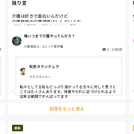
独り言
介護は好きで面白いんだけど

介護施設の介護現場はしんどいよな。

ユニット型特養
モチベーション
愚痴
最近夜勤がもうほんとにやりたくない。

俺いつまで介護やってんだろ？
普通に夜寝たい。

でも夜勤やらないと常勤にはなれないし、給料も下が
介護福祉士, ユニット型特養
前
る。

2
・
10日前
かといってデイは嫌だわ。給料安いし。

虹色タランチュラ
毎日風呂とレクあってめんどくさそう。笑

ケアマネジャー
最近仕事のモチベがほんとにない。

無難に事故なく淡々と仕事こなせればいいやって感じに
転々としてる私もどっぷり浸かってる方々に対して思うと
なってきてしまったな。

ころはたくさんあります。改善やそれに近づけられるよう
出来る範囲でがんばってます
実際働いてみないと施設がどんなもんか分からないのが
なかなかにやばいよな。あれ？なんかこの施設変かも？
回答をもっと見る
ってちょこちょこ思う。

この施設にどっぷり浸かってる職員は違和感はなく、俺
愚痴
と同じように転職してきた職員は違和感を感じるってや