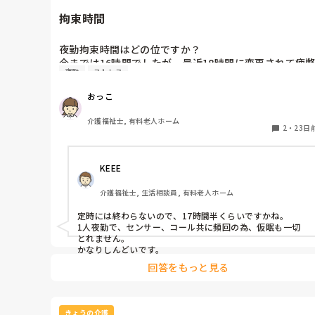
拘束時間
夜勤拘束時間はどの位ですか？

今までは16時間でしたが、最近18時間に変更されて疲
夜勤
ストレス
しております。
おっこ
介護福祉士, 有料老人ホーム
2
・
23日
KEEE
介護福祉士, 生活相談員, 有料老人ホーム
定時には終わらないので、17時間半くらいですかね。

1人夜勤で、センサー、コール共に頻回の為、仮眠も一切
とれません。

かなりしんどいです。
回答をもっと見る
きょうの介護