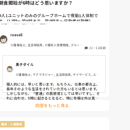
朝食開始が6時はどう思いますか？
9人1ユニットのみのグループホームで夜勤1人体制で
す。(17時〜翌9時まで、翌8時半〜日勤者が勤務)

食事
グループホーム
夜勤
朝食は夜勤者がご飯・汁物・主菜を作り、後片付け(食器
洗い、茶碗片付け)もします。(作る時間は夜勤者の自由)

roesell
9時〜午前の活動開始です。

私自身は日勤のみで、グループホームでの夜勤はしたこ
介護福祉士, 生活相談員, 介護老人保健施設, グループ
とがありません。

21
・
12日前
ホーム, デイケア・通所リハ, 社会福祉士
朝6時に朝食、口腔ケア後に居室誘導・二度寝、8時頃に
黒子ダイル
再度起こして検温・バイタル測定をしていますが、利用
者・スタッフ共に負担がかかってるのではと思っていま
介護福祉士, ケアマネジャー, 生活相談員, デイサービス, ユニ
す。

ット型特養
6時に朝食のために5時頃から利用者を起こし、食後にま
個人的には、早いと思います。もちろん、仕事の都合上、
た寝て1時間で起こしと、1人夜勤で忙しいだろうに、ト
長年そのような生活をされていた方もいるとは思います。
イレ・居室誘導が必要な利用者もいると時間がもったい
しかしながら、「普通」の肌感覚としては早いですし、そ
ないし利用者もゆっくりできないのではと思います。

れに合わせ、5時に起きるとなると、特に冬場は外は真っ
暗。一般的には、8時前後が施設の標準かと思いますし、
私が出勤する頃には、夜勤者によっては慌ただしくして
回答をもっと見る
本来のグループホームの理念である、これまでの生活の継
いる方もいて、朝食時間を遅らせてそのまま食堂にいて
続からしてもよろしくないと思います。
もらってはだめなのかと思うことがあります。

夜勤者に話を聞いたことがありますが、「長年続いてい
職場・人間関係
るから」「そのように業務するよう言われているから」