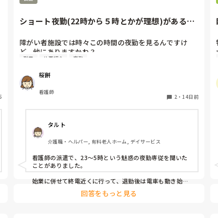
ショート夜勤(22時から５時とかが理想)がある施
設ってありますかね？
障がい者施設では時々この時間の夜勤を見るんですけ
ど、他にありますかね？

副業
仕事紹介
夜勤
大体夜勤専従って16時～９時とかでそんなに長い拘束時
間だと厳しくて短めの夜勤探してます。

桜餅
先述の障がい者施設は受けたんですけど、今その時間は
いっぱいだからロングしかないと言われたり、求人に
看護師
5
「勤務時間は相談可」と書いてあったから相談してみて
2
・
14日前
な
もあっさり無理ですね～と返されたりで全然見つかりま
せん。

タルト
24時間営業の飲食店とかしかないのかなぁって思いま
す。
介護職・ヘルパー, 有料老人ホーム, デイサービス
看護師の派遣で、23〜5時という魅惑の夜勤専従を聞いた
ことがありました。

始業に併せて終電近くに行って、退勤後は電車も動き始め
ているというもので、通勤ラッシュにも遭わないし、羨ま
回答をもっと見る
しいなと思いました。

派遣だと短め時間での募集ってたまに見かけますよ。