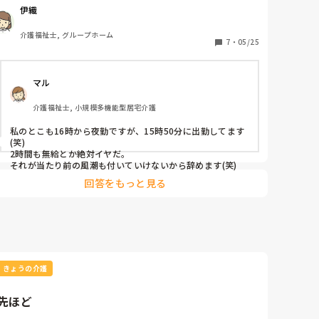
確かに１６時の出社には回らないです。   

伊織
それって無給なんけど、従うべきだと思います？
介護福祉士, グループホーム
7
・
05/25
マル
介護福祉士, 小規模多機能型居宅介護
私のとこも16時から夜勤ですが、15時50分に出勤してます
(笑)

2時間も無給とか絶対イヤだ。

それが当たり前の風潮も付いていけないから辞めます(笑)
回答をもっと見る
きょうの介護
先ほど