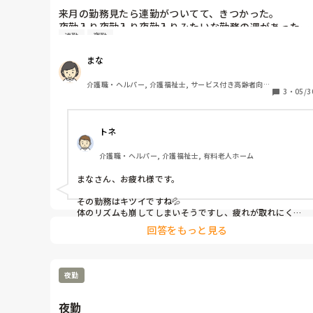
来月の勤務見たら連勤がついてて、きつかった。

夜勤入り夜勤入り夜勤入りみたいな勤務の週があった…

連勤
夜勤
体力持つかな…心配なってきた。
まな
介護職・ヘルパー, 介護福祉士, サービス付き高齢者向け
3
・
05/3
住宅
トネ
介護職・ヘルパー, 介護福祉士, 有料老人ホーム
まなさん、お疲れ様です。

その勤務はキツイですね💦

体のリズムも崩してしまいそうですし、疲れが取れにくそ
うですね😭

回答をもっと見る
人手不足からの勤務とは思いますが、結構なハードスケジ
ュール…

1回だけでも夜勤入りが減らせたら違うかもですね😓

夜勤
倒れないように、程々で頑張って下さい💪
夜勤