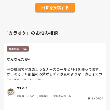
回答を投稿する
「カラオケ」のお悩み相談
介護用品・用具
なんなんだか…
今の職場で写真のようなナースコールとPHSを使ってます。
が、あるふた部屋のみ繋がらずに写真のような、直るまでカ
ラオケとかのフロントにありそうなベルで呼んで貰うと決ま
カラオケ
コール
子供
ったんです。イヤイヤ…これで呼べって…、部屋の前でずっ
と座ってる訳じゃないから、こんな子供騙しみたいなので呼
ユズパパ
べと言われても担当エリアにいあところで部屋に入ったら聞
介護職・ヘルパー, 介護福祉士, 有料老人ホーム
こえないし。直るまでと言われても古いから部品がないのか
2
・
06/14
10日くらい経ってるのに直ってない。しかもこの人は鳴らさ
ないしとか鳴らせないとかならまだしも、鳴らす人でかつな