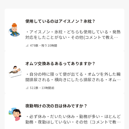
Mサイズでもメーカーによってフィット感や股上、ギャザーの
形状が違うため、相性が良いものが見つかることもあります。

また、拘縮が強い方は姿勢や体位によって尿の流れ方も変わる
使用しているのはアイスノン？氷枕？
ため、排泄後の状態を職員間で共有し、「どこから漏れている
のか」を確認しながら対策を考えていました。

・
アイスノン
・
氷枕
・
どちらも使用している
・
発熱
一度で解決することは少ないですが、オムツやパッドの種類、
対応をしたことがない
・
その他(コメントで教えて
当て方、交換時間などを少しずつ見直していくことで改善した
ください)
ケースもありました。
479
票・
残り10時間
オムツ交換あるあるってありますか？
・
自分の時に限って便が出てる
・
オムツを外した瞬
間排尿される
・
横向きにしたら排尿される
・
オムツ
のテープがよくちぎれている
・
パットにたっぷり収
522
票・
13時間前
まっていると快感
・
その他（コメントで教えてくだ
さい）
夜勤明けの次の日は休みですか？
・
必ず休み
・
だいたい休み
・
勤務が多い
・
ほとんど
勤務
・
夜勤はしていない
・
その他（コメントで教え
てください）