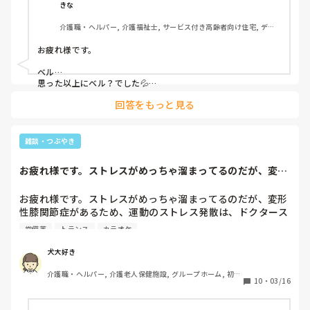
いとめんどくさい人なのに…。なおさらウザい
きな
介護職・ヘルパー, 介護福祉士, サービス付き高齢者向け住宅, デイ
サービス, 病院, 訪問介護, 小規模多機能型居宅介護
お疲れ様です。

ベル…

思った以上にベル？でした💦

万が一の時、このベルが聞こえて駆けつける事が出来る距離の
回答をもっと見る
お部屋なのでしょうか？

早く修理が完了します様に…
雑談・つぶやき
お疲れ様です。ストレスがめっちゃ溜まってるのだが、変形
性膝関節症がある...
お疲れ様です。ストレスがめっちゃ溜まってるのだが、変形
性膝関節症があるため、運動のストレス発散は、ドクタース
トップ。仕事のトランス等も、ごまかしごまかしでやってま
常備薬
トランス
カラオケ
す。アドレナリンが出てるのか、仕事中は無我夢中で、痛み
を忘れています。しかし、休憩時間とか、落ち着いたり仕事
犬大好き
が終わると、流石に痛い。ボルタレン軟膏、ボルタレン内服
介護職・ヘルパー, 介護老人保健施設, グループホーム, 初任
薬が欠かせません。今のストレス発散は、寝ることとか、携
10
・
03/16
者研修
帯のカラオケアプリで発散しています。スタッフの人間関係
や、スタッフ同士助け合える環境なので、ナースも、介護士