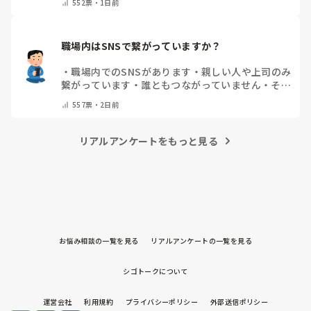
552
票・
1日前
職場内はSNSで繋がっていますか？
・
職場内でのSNSがあります
・
親しい人や上司のみ
繋がっています
・
誰ともつながっていません
・
その
他（コメントで教えてください）
557
票・
2日前
リアルアンケートをもっと見る
お悩み相談の一覧を見る
リアルアンケートの一覧を見る
シゴトークについて
運営会社
利用規約
プライバシーポリシー
外部送信ポリシー