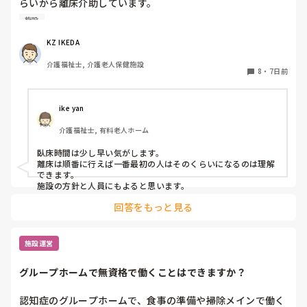
らいから離床介助しています。

順番は当然、身体状態や体調面を考慮して決めています。そ
施設
れにしても、臥床時間も離床時間も早すぎる気がするのです
が、みなさんの施設は何時ごろから臥床、離床されてます
KZ IKEDA 
か？
介護福祉士, 介護老人保健施設
8
・
7日前
ike yan
介護福祉士, 有料老人ホーム
臥床時間は少し早い気がします。

離床は順番に行えば一番最初の人はそのくらいになるのは理解
できます。

施設の方針と人員にもよると思います。
回答をもっと見る
施設運営
グループホームで無資格で働くことはできますか？
認知症のグループホームで、食事の準備や掃除メインで働く