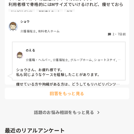
利用者様で骨格的にはMサイズでいけるけれど、痩せておら
なのでそういう人が足りていない施設にとっては貴重な存在に
れたり、拘縮等で隙間ができ、そこから漏れてしまう方がた
なるし、直接介助しなくても現場で利用者様と会話はするの
リハビリパンツ
有料老人ホーム
ケア
まにおられるのですが、何かいい解決策はないでしょうか？

で、ご自身にも良い経験になると思います。

ちなみに、パッドも当てている方がほとんどです。

ショウ
そこから興味があればですが、資格取得支援が受けられる可能
性もありますし(^^)

介護福祉士, 有料老人ホーム
みなさんの施設での対策や、おすすめの選び方・当て方など
2
・
7日前
があれば教えていただきたいです。

よろしくお願いいたします。
のえる
介護職・ヘルパー, 介護福祉士, グループホーム, ショートステイ, デ
イサービス, デイケア・通所リハ, 訪問介護, 小規模多機能型居宅介
護
ショウさん、お疲れ様です。

私も同じようなケースを経験したことがあります。

痩せている方や拘縮がある方は、どうしてもリハビリパンツと
身体の間に隙間ができやすく、そこから尿漏れしてしまうこと
回答をもっと見る
がありますよね。

私が勤務していた施設では、まずリハビリパンツやパッドの当
て方を見直していました。パッドがしっかり立ち上がっている
話題のお悩み相談をもっと見る
か、陰部にきちんとフィットしているかを確認するだけでも漏
れが改善することがありました。

それでも漏れが続く場合は、サイズが本当に合っているかを再
最近のリアルアンケート
検討したり、メーカーを変更して試すこともありました。同じ