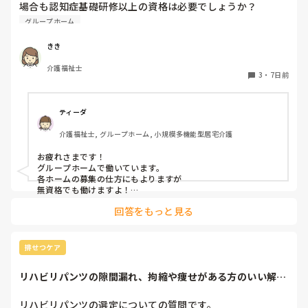
場合も認知症基礎研修以上の資格は必要でしょうか？

無資格でも大丈夫でしょうか？
グループホーム
きき
介護福祉士
3
・
7日前
ティーダ
介護福祉士, グループホーム, 小規模多機能型居宅介護
お疲れさまです！

グループホームで働いています。

各ホームの募集の仕方にもよりますが

無資格でも働けますよ！

回答をもっと見る
認知症に関してはもしかしたら

施設内での研修はあるかも？

ただ、グループホームは利用者様がMAX9名で、その中に介助
排せつケア
出来る職員がいて基本はは全ての業務をこなすので

私のところでは1日に早、日、遅、夜の4人がいれば対応出来て
リハビリパンツの隙間漏れ、拘縮や痩せがある方のいい解決
います。

策ないですか？
（本当に人がいない時ですが…最悪早番以外いなくても、それ
以外が残業する事で対応出来ています。）

リハビリパンツの選定についての質問です。
