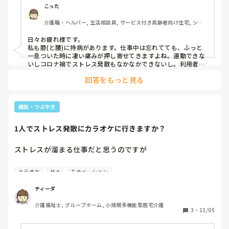
を助けてくれるので、環境は良いです。

こった
介護職・ヘルパー, 生活相談員, サービス付き高齢者向け住宅, ショ
けど、利用者にはたまりまくりです。しかし、当たり前です
ートステイ, 介護事務
が、

日々お疲れ様です。

私も膝(と腰)に持病があります。仕事中は忘れてても、ふっと
膝🦵いて〜よ。
一息ついた時に凄い痛みが押し寄せてきますよね。運動できな
いしコロナ禍でストレス発散もなかなかできないし。利用者は
そんなの知る由もないしで、ストレス溜まりますよね。

回答をもっと見る
お身体に気をつけて、お互い頑張りましょう。
雑談・つぶやき
1人でストレス発散にカラオケに行きますか？
ストレスが溜まる仕事だと思うのですが

私は未体験で興味はあるのですが

カラオケ
休み
モチベーション
1人カラオケに行って

思いっきりストレス発散した事はありますか？
ティーダ
介護福祉士, グループホーム, 小規模多機能型居宅介護
3
・
11/05