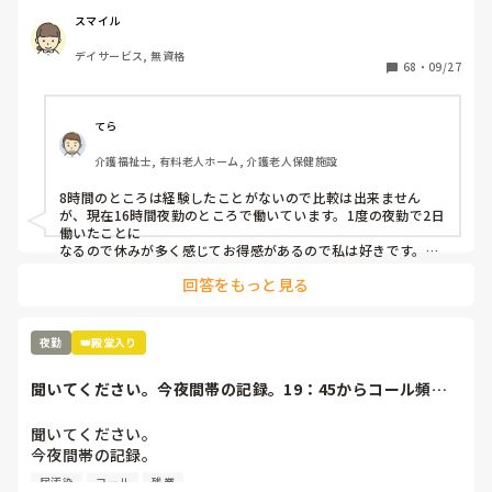
スマイル
デイサービス, 無資格
68
・
09/27
てら
介護福祉士, 有料老人ホーム, 介護老人保健施設
8時間のところは経験したことがないので比較は出来ません
が、現在16時間夜勤のところで働いています。1度の夜勤で2日
働いたことに

なるので休みが多く感じてお得感があるので私は好きです。

回答をもっと見る
きついのはきついですが、1時間仮眠ができるのでなんとかや
れてます。
夜勤
👑殿堂入り
聞いてください。今夜間帯の記録。19：45からコール頻
回。オムツ外し始...
聞いてください。

今夜間帯の記録。

19：45からコール頻回。オムツ外し始まる。21時ズボン脱
尿汚染
コール
残業