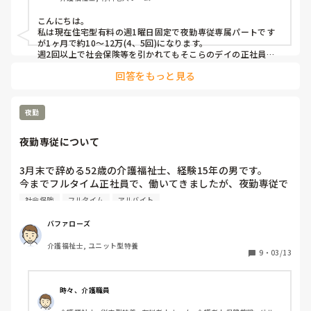
こんにちは。

私は現在住宅型有料の週1曜日固定で夜勤専従専属パートです
が1ヶ月で約10〜12万(4、5回)になります。

週2回以上で社会保険等を引かれてもそこらのデイの正社員並
みにはなると思っています。

回答をもっと見る
ボーナスはありませんが身体はとても楽で、人間関係も最低限
なので私は気に入っています。
夜勤
夜勤専従について
3月末で辞める52歳の介護福祉士、経験15年の男です。

今までフルタイム正社員で、働いてきましたが、夜勤専従で
アルバイトパートで、掛け持ちするなり働いてみようかな?
社会保険
フルタイム
アルバイト
と思うようになりました。

理由は、歯科で、虫歯、歯周病になり、予約制で、ほっとけ
バファローズ
ない状態です。家賃、光熱費、物価高と、生活もあり。

介護福祉士, ユニット型特養
特別養護老人ホーム、老人保健施設、グループホ―厶。

9
・
03/13
今の住宅型有料6ヶ月の経験あります。

面接で、夜勤専従で、雇ってくれるかな?と思ってますが。

時々、介護職員
夜勤専従で働いてる方、どんな感じか教えて下さい。
