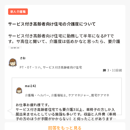
新人介護職
サービス付き高齢者向け住宅の介護度について
サービス付き高齢者向け住宅に勤務して半年になるPTで
す。サ高住と聞いて、介護度は低めかなと思ったら、要介護
3〜5の方が多く、驚いています。サ高住の介護度はそんなに
サ高住
高いものなのでしょうか？高い方が施設の収益がよくなると
か関係してるのでしょうか？
さお
PT・OT・リハ, サービス付き高齢者向け住宅
3
・
11日前
mai242
介護職・ヘルパー, 介護福祉士, ケアマネジャー, 居宅ケアマネ
お仕事お疲れ様です。

サービス付き高齢者住宅でも要介護3以上、車椅子の方しか入
居出来ませんとしている施設も多いです。収益と人件費（車椅
子の方のほうが手間がかからない）と伺ったことがあります。

なんだかなぁと思いますが仕方がないですね。
回答をもっと見る