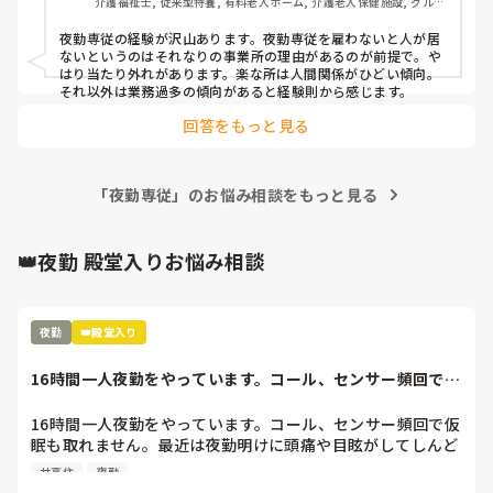
介護福祉士, 従来型特養, 有料老人ホーム, 介護老人保健施設, グルー
月10回ぐらい、社会保険必須です。
プホーム, ユニット型特養, 小規模多機能型居宅介護
夜勤専従の経験が沢山あります。夜勤専従を雇わないと人が居
ないというのはそれなりの事業所の理由があるのが前提で。や
はり当たり外れがあります。楽な所は人間関係がひどい傾向。
それ以外は業務過多の傾向があると経験則から感じます。
回答をもっと見る
「夜勤専従」のお悩み相談をもっと見る
👑夜勤 殿堂入りお悩み相談
夜勤
👑殿堂入り
16時間一人夜勤をやっています。コール、センサー頻回で仮
眠も取れません...
16時間一人夜勤をやっています。コール、センサー頻回で仮
眠も取れません。最近は夜勤明けに頭痛や目眩がしてしんど
いです(--;)

サ高住
夜勤
皆さんの施設では夜勤は休憩ありますか？？