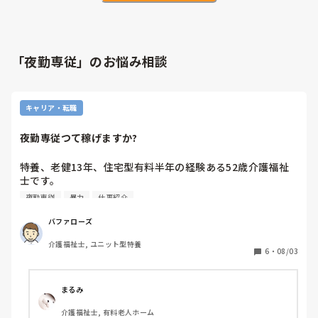
「夜勤専従」のお悩み相談
キャリア・転職
夜勤専従つて稼げますか?
特養、老健13年、住宅型有料半年の経験ある52歳介護福祉
士です。

前の住宅型有料辞めて4月末から正社員で、大手法人のグル
夜勤専従
暴力
仕事紹介
ープホ―厶で働いてます。他にグルホ、特養、老健などあ
り。

バファローズ
2カ月足らずで夜勤一人立ちで、女性入居者8人です。

介護福祉士, ユニット型特養
そんな不穏暴力的な人いません。

6
・
08/03
人手不足で6月、今月1人辞めます。女性ばかりてすが、そこ
は上手くやってます。

食事は、老健からの弁当で、ご飯たくのみ、日勤9時から17
まるみ
時半、遅出10時から18時半、夜勤17時から翌朝10時まで。
介護福祉士, 有料老人ホーム
夜勤の負担重いです。
