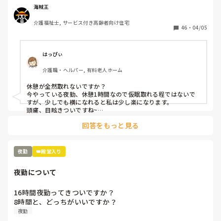
海賊王
介護福祉士, サービス付き高齢者向け住宅
46
・
04/05
はっぴぃ
介護職・ヘルパー, 有料老人ホーム
休憩が全然取れないですか？

今やっている夜勤、休憩1時間なので仮眠取れる程ではないで
すが、少しでも横になれると私は少し楽になります。

頭痛、目眩きついですね~

頭痛防止に水分多目に摂り、血の巡りが良くなる健康食品飲み
回答をもっと見る
ながらやってます。

明け方にパクッと食べれる軽食があると私は少し楽になりま
す。
夜勤
👑殿堂入り
夜勤について
16時間夜勤ってきついですか？

8時間と、どっちがいいですか？
夜勤