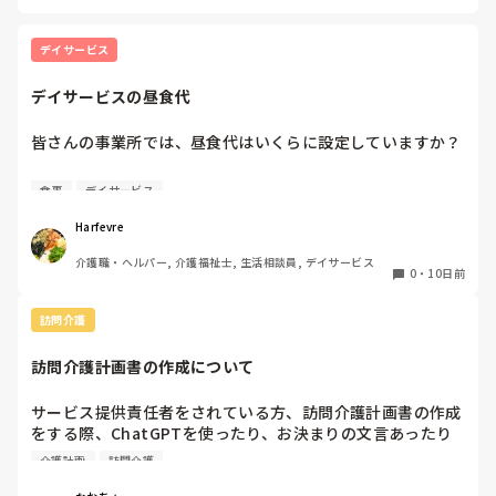
デイサービス
デイサービスの昼食代
皆さんの事業所では、昼食代はいくらに設定していますか？

差し支えなければ、

食事
デイサービス
• 昼食代

Harfevre
• おやつ代込みかどうか

介護職・ヘルパー, 介護福祉士, 生活相談員, デイサービス
• 手作り・委託・配食など食事の提供方法

0
・
10日前
も教えていただけると参考になります。

訪問介護
ちなみに私が働いてるところは750円、おやつ代は別、委託
訪問介護計画書の作成について
で同じ建物内に厨房があります。
サービス提供責任者をされている方、訪問介護計画書の作成
をする際、ChatGPTを使ったり、お決まりの文言あったり
しますか？

介護計画
訪問介護
毎回、ケアプランから訪問介護用に変える時に時間を要して