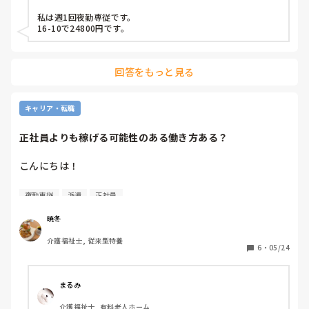
私は週1回夜勤専従です。

夜勤7回やつて、手取り23万円。夜勤1回7千、他手当て。

16-10で24800円です。
賞与年2回2.3カ月。人手不足なので、特養に応援にいつたり
何年かすると他のグルホに移動あるようです。

回答をもっと見る
引っ越ししたばかりで早く決めたかったので、ジョブメドレ
ー介護求人サイトで応募して決めました。

キャリア・転職
グループホ―厶、配置スタッフ少ないのと、やっぱ、もう少
し給料欲しいな。と思ってカイテク月1.2回やってます

正社員よりも稼げる可能性のある働き方ある？
カイテクは、今まで140回、欠席なくマジメにやってます。

こんにちは！

できれば本業だけて行きたいのですが、11月行政書士試験終
介護職に限定した話になりますが、正社員で働くよりも稼げ
わって、とりあえず1年は、いて、探してはみようと思って
夜勤専従
派遣
正社員
る別の働き方はありますか？

います。

暁冬
派遣や夜勤専従掛け持ちなど…

介護福祉士, 従来型特養
結局、正社員として働くことが一番収入的には多いことが一
6
・
05/24
般的でしょうか？

ご意見お待ちしております。

まるみ
よろしくお願いします！
介護福祉士, 有料老人ホーム