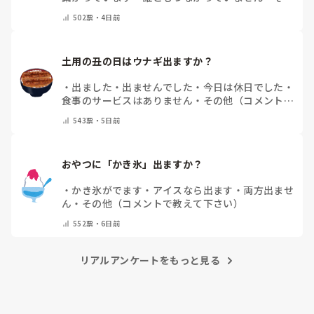
他（コメントで教えてください）
502
票・
4日前
土用の丑の日はウナギ出ますか？
・
出ました
・
出ませんでした
・
今日は休日でした
・
食事のサービスはありません
・
その他（コメントで
教えて下さい）
543
票・
5日前
おやつに「かき氷」出ますか？
・
かき氷がでます
・
アイスなら出ます
・
両方出ませ
ん
・
その他（コメントで教えて下さい）
552
票・
6日前
リアルアンケートをもっと見る