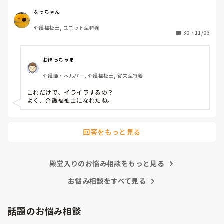
ぐ。足が痒いとの訴えにワセリン塗布。22:40ズボン脱いで
るオムツ外し。23:30オムツカバー顔の横。パットは手す
なっちゃん
り。ズボンは履いている。リネンは尿汚染。パジャマはビシ
介護福祉士, ユニット型特養
ョビショ。リネン、パジャマ更衣、オムツ新しいのをする。
30
・
11/03
眠れない様子なので、リビングで見守り。1時トイレに行く
と、排尿し、オムツ当て直し。臥床させる。

もううんざり。明日は残業頼まれているからホントやめてほ
おぼっちゃま
しい。これ打ってたら、イライラ少し解消しました。ありが
介護職・ヘルパー, 介護福祉士, 従来型特養
とうございました😊
これだけで、イライラするの？

よく、介護福祉士になれたね。
回答をもっと見る
殿堂入りのお悩み相談をもっと見る
お悩み相談をすべて見る
話題のお悩み相談