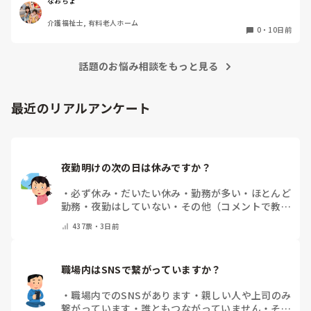
しまいます😰
なおちょ
介護福祉士, 有料老人ホーム
0
・
10日前
話題のお悩み相談をもっと見る
最近のリアルアンケート
夜勤明けの次の日は休みですか？
・
必ず休み
・
だいたい休み
・
勤務が多い
・
ほとんど
勤務
・
夜勤はしていない
・
その他（コメントで教え
てください）
437
票・
3日前
職場内はSNSで繋がっていますか？
・
職場内でのSNSがあります
・
親しい人や上司のみ
繋がっています
・
誰ともつながっていません
・
その