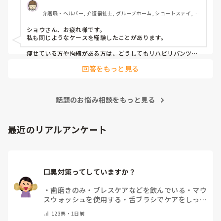
介護職・ヘルパー, 介護福祉士, グループホーム, ショートステイ, デ
イサービス, デイケア・通所リハ, 訪問介護, 小規模多機能型居宅介
護
ショウさん、お疲れ様です。

私も同じようなケースを経験したことがあります。

痩せている方や拘縮がある方は、どうしてもリハビリパンツと
身体の間に隙間ができやすく、そこから尿漏れしてしまうこと
回答をもっと見る
がありますよね。

私が勤務していた施設では、まずリハビリパンツやパッドの当
て方を見直していました。パッドがしっかり立ち上がっている
話題のお悩み相談をもっと見る
か、陰部にきちんとフィットしているかを確認するだけでも漏
れが改善することがありました。

それでも漏れが続く場合は、サイズが本当に合っているかを再
最近のリアルアンケート
検討したり、メーカーを変更して試すこともありました。同じ
Mサイズでもメーカーによってフィット感や股上、ギャザーの
形状が違うため、相性が良いものが見つかることもあります。

また、拘縮が強い方は姿勢や体位によって尿の流れ方も変わる
口臭対策ってしていますか？
ため、排泄後の状態を職員間で共有し、「どこから漏れている
のか」を確認しながら対策を考えていました。

・
歯磨きのみ
・
ブレスケアなどを飲んでいる
・
マウ
一度で解決することは少ないですが、オムツやパッドの種類、
スウォッシュを使用する
・
舌ブラシでケアをしっか
当て方、交換時間などを少しずつ見直していくことで改善した
りする
・
フリスクをかじる
・
自分の口臭は気にして
ケースもありました。
123
票・
1日前
いない
・
その他（コメントで教えてください）