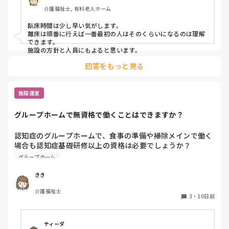
介護福祉士, 有料老人ホーム
臥床時間は少し早い気がします。

離床は順番に行えば一番最初の人はそのくらいになるのは理解
できます。

施設の方針と人員にもよると思います。
回答をもっと見る
施設運営
グループホームで無資格で働くことはできますか？
認知症のグループホームで、食事の準備や掃除メインで働く
場合も認知症基礎研修以上の資格は必要でしょうか？

無資格でも大丈夫でしょうか？
グループホーム
きき
介護福祉士
3
・
10日前
ティーダ