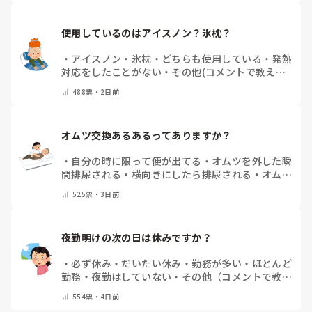
使用しているのはアイスノン？氷枕？
・
アイスノン
・
氷枕
・
どちらも使用している
・
発熱
対応をしたことがない
・
その他(コメントで教えて
ください)
488
票・
2日前
オムツ交換あるあるってありますか？
・
自分の時に限って便が出てる
・
オムツを外した瞬
間排尿される
・
横向きにしたら排尿される
・
オムツ
のテープがよくちぎれている
・
パットにたっぷり収
525
票・
3日前
まっていると快感
・
その他（コメントで教えてくだ
さい）
夜勤明けの次の日は休みですか？
・
必ず休み
・
だいたい休み
・
勤務が多い
・
ほとんど
勤務
・
夜勤はしていない
・
その他（コメントで教え
てください）
554
票・
4日前