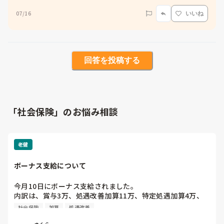
07/16
いいね
回答を投稿する
「社会保険」のお悩み相談
老健
ボーナス支給について
今月10日にボーナス支給されました。

内訳は、賞与3万、処遇改善加算11万、特定処遇加算4万、
そこから社会保険、所得税、雇用保険3万控除されていまし
社会保険
加算
処遇改善
た。

これは介護業界の平均値から見てどうでしょうか？