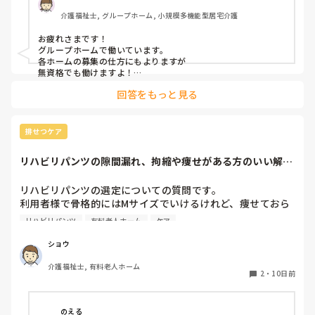
介護福祉士, グループホーム, 小規模多機能型居宅介護
お疲れさまです！

グループホームで働いています。

各ホームの募集の仕方にもよりますが

無資格でも働けますよ！

回答をもっと見る
認知症に関してはもしかしたら

施設内での研修はあるかも？

ただ、グループホームは利用者様がMAX9名で、その中に介助
排せつケア
出来る職員がいて基本はは全ての業務をこなすので

私のところでは1日に早、日、遅、夜の4人がいれば対応出来て
リハビリパンツの隙間漏れ、拘縮や痩せがある方のいい解決
います。

策ないですか？
（本当に人がいない時ですが…最悪早番以外いなくても、それ
以外が残業する事で対応出来ています。）

リハビリパンツの選定についての質問です。

利用者様で骨格的にはMサイズでいけるけれど、痩せておら
なのでそういう人が足りていない施設にとっては貴重な存在に
れたり、拘縮等で隙間ができ、そこから漏れてしまう方がた
なるし、直接介助しなくても現場で利用者様と会話はするの
リハビリパンツ
有料老人ホーム
ケア
まにおられるのですが、何かいい解決策はないでしょうか？

で、ご自身にも良い経験になると思います。

ちなみに、パッドも当てている方がほとんどです。

ショウ
そこから興味があればですが、資格取得支援が受けられる可能
性もありますし(^^)

介護福祉士, 有料老人ホーム
みなさんの施設での対策や、おすすめの選び方・当て方など
2
・
10日前
があれば教えていただきたいです。

よろしくお願いいたします。
のえる