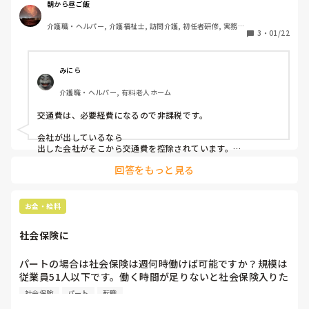
にtelしたんですが、パートさんはほぼ関係ないと思います
朝から昼ご飯
が、正社員にとっては、⁇⁇⁇なの知ってますか？

介護職・ヘルパー, 介護福祉士, 訪問介護, 初任者研修, 実務者
税務署職員が言うには、年末調整で受け取る源泉徴収票の年
3
・
01/22
研修
収には、非課税。ただし、社会保険、厚生年金には、課税対
象とのこと。って事は、非•課税通勤費って事⁇⁇⁇これって変じ
ゃないですか？
みにら
介護職・ヘルパー, 有料老人ホーム
交通費は、必要経費になるので非課税です。

会社が出しているなら

出した会社がそこから交通費を控除されています。

回答をもっと見る
自分で出すなら、確定申告で控除されます。

交通費をもらえている場合すでに税金は控除されていて所得税
に含まれていません

お金・給料
自分で出しているならば申告して交通費の分は税金とられませ
社会保険に
ん。
パートの場合は社会保険は週何時働けば可能ですか？規模は
従業員51人以下です。働く時間が足りないと社会保険入りた
くても入れませんか？ネットで調べても入りたくない場合ば
社会保険
パート
転職
かり上がってくるので。