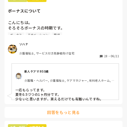
ちなみに施設形態は看護小規模多機能型居宅介護です！
ボーナスについて
こんにちは。

そろそろボーナスの時期です。

ボーナスが無い所で働いているのですが、みんなはどのくら
ボーナス
モチベーション
職場
い貰えるのでしょうか？

無いところは少ないのでしょうか？
ソハナ
介護福祉士, サービス付き高齢者向け住宅
28
・
06/21
新人ケアマネ50歳
介護職・ヘルパー, 介護福祉士, ケアマネジャー, 有料老人ホーム, 小
規模多機能型居宅介護
一応もらってます。

夏冬0.5づつの1ヶ月分です。

少ないと思いますが、貰えるだけでも有難いんですね。
回答をもっと見る