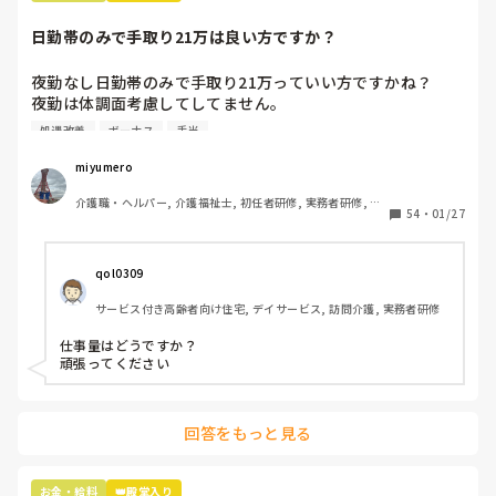
日勤帯のみで手取り21万は良い方ですか？
夜勤なし日勤帯のみで手取り21万っていい方ですかね？

夜勤は体調面考慮してしてません。

処遇改善
ボーナス
手当
内訳は

基本給 18万

miyumero
資格手当 3万

介護職・ヘルパー, 介護福祉士, 初任者研修, 実務者研修, 小
住宅手当 1万(持ち家の方も)

54
・
01/27
規模多機能型居宅介護
処遇改善一律 3万

交通費です。

qol0309
ボーナスは去年9月にスタートしたばかりの職場だから、次
サービス付き高齢者向け住宅, デイサービス, 訪問介護, 実務者研修
の夏のボーナスまでわかりません。

夏冬とでるそうです。

仕事量はどうですか？

頑張ってください
16年介護の仕事してきて、やっと20万超えたー！って喜ん
でますが💦

回答をもっと見る
物価高だから、もうちょっと給料あげて欲しい気持ちはあり
ます😢

お金・給料
👑殿堂入り