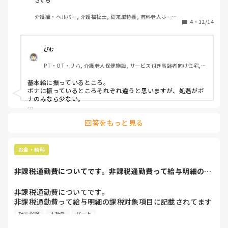
さくら
介護職・ヘルパー, 介護福祉士, 従来型特養, 有料老人ホーム, 
4
・
12/14
介護老人保健施設, グループホーム, デイサービス, 訪問介護, 
初任者研修, 実務者研修, ユニット型特養, 障害者支援施設
ぴむ
PT・OT・リハ, 介護老人保健施設, サービス付き高齢者向け住宅, 
デイサービス, デイケア・通所リハ, 病院
基本給に振っているところ。

ボナに振っているところそれぞれ違うと思いますが、処遇がボ
ナのみなら少ない。

賞与自体は少ない。

回答をもっと見る
という印象です。
お金・給料
非課税通勤費についてです。非課税通勤費って給与明細の課
税対象項目に記載...
非課税通勤費についてです。

非課税通勤費って給与明細の課税対象項目に記載されてます
よねー？

社会保険
正社員
パート
課税なの？非課税なの？って何か納得できず、先日、税務署