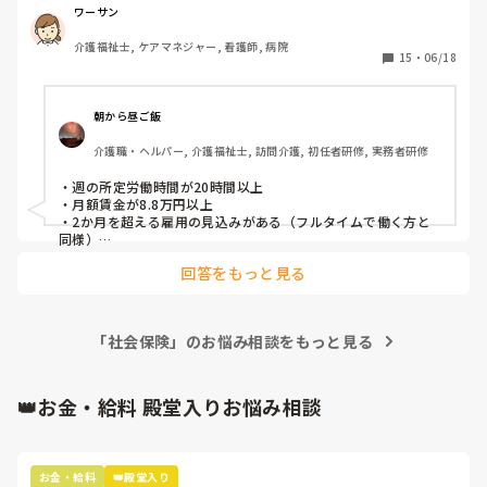
ワーサン
介護福祉士, ケアマネジャー, 看護師, 病院
15
・
06/18
朝から昼ご飯
介護職・ヘルパー, 介護福祉士, 訪問介護, 初任者研修, 実務者研修
・週の所定労働時間が20時間以上

・月額賃金が8.8万円以上

・2か月を超える雇用の見込みがある（フルタイムで働く方と
同様）

・学生ではない

回答をもっと見る
上記のどれかが当てはまれば加入となります。

これが社会保険加入の条件です。
「社会保険」のお悩み相談をもっと見る
👑お金・給料 殿堂入りお悩み相談
お金・給料
👑殿堂入り