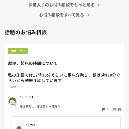
あまりにも酷いと感じています。

殿堂入りのお悩み相談をもっと見る
お悩み相談をすべて見る
皆さんのご意見を頂ければと思います。
話題のお悩み相談
介助・ケア
就寝、起床の時間について
私の施設では17時30分ぐらいに臥床介助し、朝は5時30分ぐ
らいから離床介助しています。

順番は当然、身体状態や体調面を考慮して決めています。そ
施設
れにしても、臥床時間も離床時間も早すぎる気がするのです
が、みなさんの施設は何時ごろから臥床、離床されてます
KZ IKEDA 
か？
介護福祉士, 介護老人保健施設
8
・
10日前
ike yan