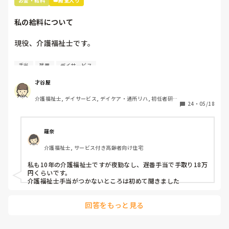
お金・給料
👑殿堂入り
私の給料について
現役、介護福祉士です。

男性、大卒、介護業界9年目です。

手当
残業
デイサービス
さて、本題です。

才谷屋
介護福祉士, デイサービス, デイケア・通所リハ, 初任者研
基本給は14万円、宿直手当てが3000円で

24
・
05/18
修, 実務者研修
週1回程度宿直勤務があります。

介護福祉士の資格手当はありません。

羅奈
かなりの薄給だと感じます。

介護福祉士, サービス付き高齢者向け住宅
宿直手当てがあってなんとか手取り

10万円いくかいかないかです。

私も10年の介護福祉士ですが夜勤なし、遅番手当で手取り18万
円くらいです。

田舎の社会福祉法人ですが

介護福祉士手当がつかないところは初めて聞きました
介護業界ではこれくらいですか？

回答をもっと見る
あたりまえの様に前残業・残業手当ては

ありません。全てサービス残業です。
