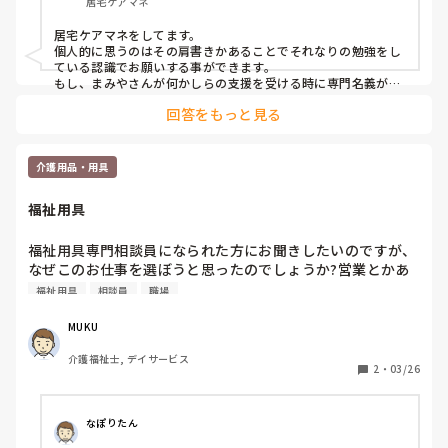
居宅ケアマネ
今は役立ってないなどありましたら

返信お願いします🙏
居宅ケアマネをしてます。

個人的に思うのはその肩書きかあることでそれなりの勉強をし
ている認識でお願いする事ができます。

もし、まみやさんが何かしらの支援を受ける時に専門名義があ
ると何となく安心しませんか？

回答をもっと見る
将来の選択肢としてあっても良いと思います。また、介護経験
をしてる方が福祉用具の説明してくれると納得度も違ってくる
と思います^_^
介護用品・用具
福祉用具
福祉用具専門相談員になられた方にお聞きしたいのですが、
なぜこのお仕事を選ぼうと思ったのでしょうか?営業とかあ
るイメージなのですがキツくないですか?
福祉用具
相談員
職場
MUKU
介護福祉士, デイサービス
2
・
03/26
なぽりたん