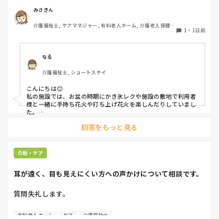
を毎年設けていました。それ以外は、食事内容が変わる、家
族が面会に来る…などでした。お盆まであと少しです。何か
みさきん
していることがあればぜひシェアよろしくお願いします。
介護福祉士, ケアマネジャー, 有料老人ホーム, 介護老人保健施
1
・
1日前
設, グループホーム, 病院
なる
介護福祉士, ショートステイ
こんにちは😊

私の施設では、お盆の時期にかき氷レクや施設の敷地で利用者
様と一緒に手持ち花火や打ち上げ花火を楽しんだりしていまし
た。

みさきんさんの住職さんを呼んでご焼香できる機会があるのは
回答をもっと見る
利用者様にとっても良い経験にもなりますね！
介助・ケア
耳が遠く、目も見えにくい方への声かけについて相談です。
質問失礼します。

耳が遠く、目もあまり見えていない利用者様への声かけにつ
有料老人ホーム
ケア
介護福祉士