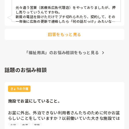
元々違う営業（医療系広告代理店）をやっておりましたが、押
し売りっていうんですかね。

新規の電話を掛けただけでブチ切れられたり、契約して、その
一年後に広告の更新で連絡したら「何の話だっけ」みたいなこ
とになったり。

回答をもっと見る
何のために誰のために仕事してるんだろう…と思うようにな
り、福祉用具の営業だと、少なくとも必要としてる方に必要な
ものを届ける仕事で、自分のスキル次第で目の前方を間違いな
く喜ばせることができるのが魅力かなと思いまして、転職しま
「福祉用具」のお悩み相談をもっと見る
した。

あとは介護業界はむこう何十年は無くなる仕事ではないな、と
いうのもありました。

話題のお悩み相談
営業職なので営業や対人関係が苦手な方、いろんなことが同時
進行で仕事が進むのでマルチタスクをこなせない方はキツイか
もしれません。会社にもよりますが個人の裁量で動ける部分が
きょうの介護
大きいので、やりやすい仕事ではあると思います。
施設でお盆にしていること。
お盆に外出、外泊できない利用者さんたちのために何かお盆
らしいことをしていますか？以前働いていた大きな施設では
実際に住職さんを呼びご焼香できるようにそれ用のスペース
お盆
食事
家族