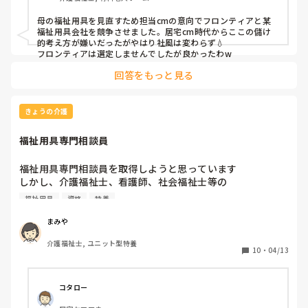
母の福祉用具を見直すため担当cmの意向でフロンティアと某
ノルマが厳しかったり、営業マン個人では難しいと思うの
福祉用具会社を競争させました。居宅cm時代からここの儲け
で、社風としてある程度当たり前になってたのか…

的考え方が嫌いだったがやはり社風は変わらず💧

フロンティアは選定しませんでしたが良かったわw
皆さんの周りでもノルマが厳しいとか、グレーな対応してい
回答をもっと見る
る話って聞いたりしますか？
きょうの介護
福祉用具専門相談員
福祉用具専門相談員を取得しようと思っています

しかし、介護福祉士、看護師、社会福祉士等の

資格を得ている方は講習を受けなくても

福祉用具
資格
特養
福祉用具専門相談員として働ける。とありました。

まみや
福祉用具に興味があるので再度学びたいとも

介護福祉士, ユニット型特養
思いましたが、介護福祉士を取得してるのに

10
・
04/13
わざわざ取得する意味あるのか？等悩んでいます

福祉用具専門相談員を取得している方に質問です

コタロー
福祉用具専門相談員を取得して役立った
