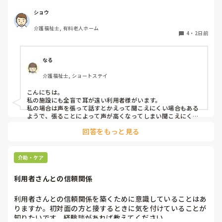
いて質問です。

現在、私は「大きな声で、ゆっくり耳元でお話しする」とい
ショウ
う方法で対応しています。

介護福祉士, 有料老人ホーム
聞き取れると安心していただける方なので何とか理解しても
4
・
2日前
らっているのですが、毎日のことなのでかなり喉に負担がか
かり、痛めてしまうことがあります。

なる
みなさんの職場で、このような方と関わる際に工夫している
介護福祉士, ショートステイ
ことや、喉に負担をかけずに意思疎通ができる良い方法など
があればぜひ教えていただきたいです。

こんにちは。

私の施設にも全盲で耳が遠い利用者様がいます。

よろしくお願いします。
私の場合は声を張って話すとかえって聞こえにくい場合もある
ようで、張ることによって声が高くなってしまい聞こえにくい
のだと思います。その為少しトーンを落とし話しかけるように
回答をもっと見る
しています。

なかなか対応が難しいですよね💦
介助・ケア
利用者さんとの信頼関係
利用者さんとの信頼関係を築くために意識していることはあ
りますか。初対面の方と接するときに気を付けていることが
知りたいです。経験談があれば教えてください。