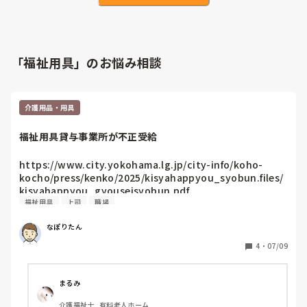
「福祉用具」のお悩み相談
介護用品・用具
福祉用具貸与事業所が不正受給
https://www.city.yokohama.lg.jp/city-info/koho-
kocho/press/kenko/2025/kisyahappyou_syobun.files/
kisyahappyou_gyouseisyobun.pdf

福祉用具
上司
職場
なぽりたん
福祉用具貸与事業所界隈ではわりと大きなニュースになって
4
・
07/09
ますが、１つの事業所にこういった不正があると、全体がそ
う見られがちなので、いい迷惑と言いますか…

しかも、コレだけ大きな会社でもこんなことやってるの？と
まるみ
業界に対する不信感も出ますよね…

介護福祉士, 有料老人ホーム