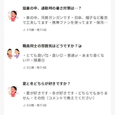
猛暑の中、通勤時の暑さ対策は…？
・
車の中、冷房ガンガンです
・
日傘、帽子など着衣
で工夫してます
・
携帯ファンを使ってます
・
保冷剤
を持ち運んでいます
・
特に暑さ対策はしていませ
376
票・
残り5日
ん
・
その他（コメントで教えて下さい）
職員同士の雰囲気はどうですか？🤝
・
とても良い🥰
・
良い😊
・
普通🌿
・
あまり良くな
い💭
・
険悪😢
511
票・
残り4日
夏と冬どちらが好きですか？
・
夏が好きです
・
冬が好きです
・
どちらでもありま
せん
・
その他（コメントで教えてください）
524
票・
残り3日