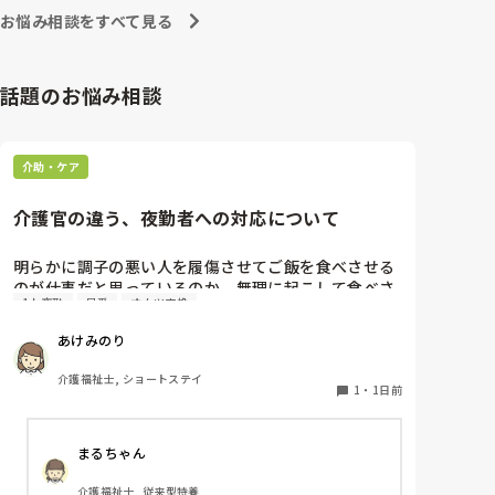
お悩み相談をすべて見る
話題のお悩み相談
介助・ケア
介護官の違う、夜勤者への対応について
明らかに調子の悪い人を履傷させてご飯を食べさせる
のが仕事だと思っているのか、無理に起こして食べさ
1人夜勤
早番
オムツ交換
せようとするスタッフがいます。私が出勤して急変に
気づき対応しましたが、その後本人に聞き出しても自
あけみのり
分の時は問題なかったか（夜勤者）とか平気でドヤ顔
でいます。

介護福祉士, ショートステイ
夜勤は1人夜勤です。その時はベトナム人と早番の2人
1
・
1日前
体制でしたけども、どちらも急変対応に特化しておら
ず、この2人が夜勤をすると見守り不足で大変になる
まるちゃん
んではないかなと危惧してます。夜間はただオムツ交
換変えればいい。トイレに連れて行けばいい？寝るか
介護福祉士, 従来型特養