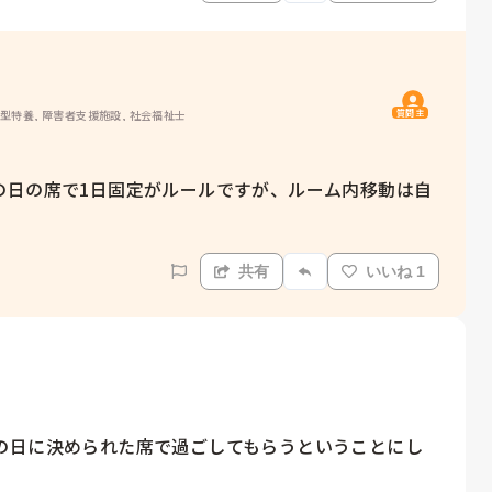
質問主
ト型特養, 障害者支援施設, 社会福祉士
の日の席で1日固定がルールですが、ルーム内移動は自
共有
いいね 1
の日に決められた席で過ごしてもらうということにし