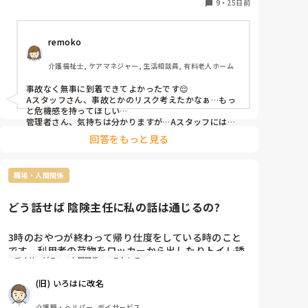
9
・
25日前
護老人保健施設, グループホーム, デイサービス, デ
イケア・通所リハ
Aスタッフはなにを思ったのか通常通り送迎して２人
を迎えに行きデイに戻ってきました。

remoko
別のスタッフから「フロントタイヤパンクしてる
介護福祉士, ケアマネジャー, 生活相談員, 有料老人ホーム
よ！！気が付かなかったの？」

事故なく無事に到着できてよかったです😌

Aスタッフ「そうなんですよ。◯◯さん宅に向かって
Aスタッフさん、事故とかのリスク考えたかなぁ…もっ
いる時におかしいなと思いました。デイに到着してか
と危機感を持ってほしい…

ら言おうと思っていたので連絡しませんでした」

管理者さん、気持ちは分かりますが…Aスタッフには感
情論は伝わらないのかも。Aスタッフにも伝わる良い方
回答をもっと見る
法が見つかると良いですね…

管理者は「はぁ？パンクした時点で車を停めてデイに
連絡しなさい💢◯◯さんおかしい！！考えかた・判断
って思いました。

力がずれてる💢安全第一だから💢」と怒り心頭。

職場・人間関係
私がデイで送迎デビューする時は何度か管理者達に同乗
いただき、研修としてこういう時どうするのか説明をう
け、簡単なマニュアルが車に載ってました。

Aスタッフ「まぁまぁまぁちょっと落ち着いてくださ
どう話せば 陰険主任に私の話は通じるの?
って言うより、まずは報連相ですね💦
い」って管理者をなだめていました。車両トラブル・
交通事故時のマニュアルってありますか？」

3時のおやつが終わって帰り仕度をしている時のこと
です。利用者の荷物をロッカーから出したりトイレ誘
それ以降、管理者は目も合わさないし口も聞いていな
デイサービス
人間関係
ストレス
導したりとバタバタ騒ぎ。(職員が少ないところにき
い用です。

て、この日は、職員がひとり急用で休んでしまったの
(旧) いろはに改名
で余計にバタバタなんですよ)

Aスタッフは「管理者なのにアンガーマネジメント出
来てないし怒りくるってだせーな」って苦笑いしてま
介護職・ヘルパー, デイサービス