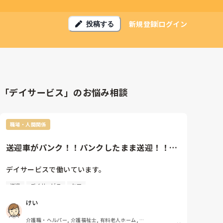
新規登録
ログイン
投稿する
「デイサービス」のお悩み相談
職場・人間関係
送迎車がパンク！！パンクしたまま送迎！！管
理者は怒り心頭
デイサービスで働いています。

送迎
デイサービス
ケア
朝のお迎えに行く時に送迎車がパンクしました。

けい
本来なら、路肩に停めてパンクしたことをデイに連絡
しますよね。

介護職・ヘルパー, 介護福祉士, 有料老人ホーム, 介