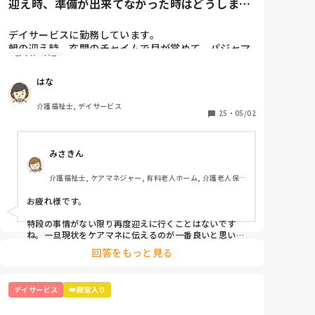
迎え時、準備が出来てなかった時はどうします
か？
デイサービスに勤務しています。

朝の迎え時、玄関のチャイムで目が覚めて、パジャマ
デイサービス
のままで出てくる利用者様がいます。朝ごはんや、着
替えに時間がかかるので、再度迎えに行ってます。ひ
はな
どい時は月に4～5回あります。一人暮らしで、隣に家
族様が住んでいますが、なかなか協力をしていただけ
介護福祉士, デイサービス
ません。

25
・
05/02
デイサービス勤務の方、再度迎えに行ったりすること
はありますか？

みさきん
このような場合、どう対処したらいいでしょうか。ア
ドバイスがあれば、教えていただきたいです。
介護福祉士, ケアマネジャー, 有料老人ホーム, 介護老人保
健施設, グループホーム, 病院
お疲れ様です。

特段の事情がない限り再度迎えに行くことはないです
ね。一旦現状をケアマネに伝えるのが一番良いと思いま
す。朝ごはんや着替えだと時間かかりますよね。
回答をもっと見る
デイサービス
👑殿堂入り