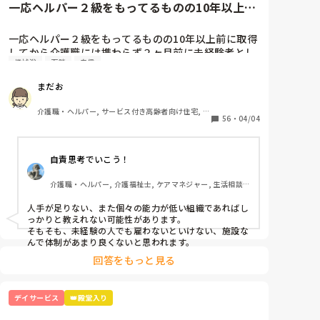
一応ヘルパー２級をもってるものの10年以上前
に取得してから介護職には携...
一応ヘルパー２級をもってるものの10年以上前に取得
してから介護職には携わらず２ヶ月前に未経験者とし
機械浴
面談
自信
てデイサービスで勤めてます。

未経験者なので時給も最低賃金です。

まだお
面談の時は『徐々に覚えてくれれば良いって言われ１
年後くらいに入浴介助をしてもらいます』って言われ
介護職・ヘルパー, サービス付き高齢者向け住宅, デ
ましたが、現実は人がいないとゆぅ～事で１ヶ月前か
56
・
04/04
イサービス, 初任者研修
ら入浴介助をしてます。

一度付きっきりで指導を受けた後は２週空いてから、
自責思考でいこう！
時々手伝って貰いながらの入浴介助を２回やって４回
目からは1人でやってます。

介護職・ヘルパー, 介護福祉士, ケアマネジャー, 生活相談
でも初めて介助する方もいるので、その方の特徴とか
員, 施設長・管理職, 介護老人保健施設, デイケア・通所リ
を聞いてメモり、それを見て２回大浴介助をしまし
ハ
人手が足りない、また個々の能力が低い組織であればし
た。

っかりと教えれない可能性があります。

誘導、着脱全て1人です。

そもそも、未経験の人でも雇わないといけない、施設な
８人くらいを２時間弱でこなします。

んで体制があまり良くないと思われます。
それだけでも大変なのに、再来週からは個浴か機械浴
回答をもっと見る
を頼まれました。

しかし個浴も機械浴も見たこともないし、教えて貰っ
てもないけど『トイレ介助ができれば大丈夫』と言わ
デイサービス
👑殿堂入り
れ、口で説明だけ受け、1人でやらなければいけない