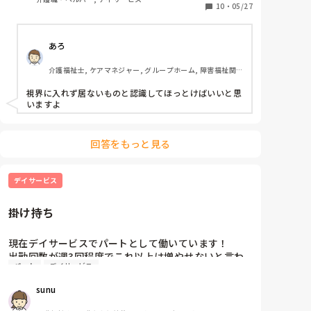
そのバタバタ騒ぎの中、デクノボウはというと利用者
10
・
05/27
した。

と、長々、談笑の真っ最中。(傾聴するなとはいいませ
んが、 毎日、みんながバタバタしてるこの時間にそん
どう思いますか？

あろ
なことやってますからね)

介護福祉士, ケアマネジャー, グループホーム, 障害福祉関
そして、 何かと私に対してチェックを入れてくる陰険
連
主任は雑談中のデクノボウまで5mほど離れたテーブル
視界に入れず居ないものと認識してほっとけばいいと思
で翌日のリーダー準備をしていて談笑しているのは見
いますよ
えてるはず。

もし、私がそんなことをしていたら(そんな空気読めな
回答をもっと見る
いことはしませんけどね)、一目散に飛んできて
『長々、話していないでトイレ誘導や帰る準備をしな
さい 』 と言うだろうがなぜデクノボウには言わな
デイサービス
い?…

掛け持ち
そう思うと腹が立ってきて黙ってる気にはならなかっ
たので、陰険主任のもとに行き『傾聴するなとは言わ
現在デイサービスでパートとして働いています！

ないが、この忙しい時間に、(デクノボウ)長々と話を
出勤回数が週3回程度でこれ以上は増やせないと言わ
していて、トイレ誘導も帰る荷物の用意もしてもらえ
パート
デイサービス
れました。（利用者さんが少ないため）これから掛け
ないけど、するように言ってくれますか? 』と言う
持ちを考えています。

と…

sunu
掛け持ちされている方はいますか？

陰険主任、デクノボウに言いに行くかと思ったら陰険