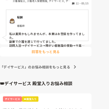
介護福祉士, 介護老人保健施設, デイサービス, デイ
どのような仕事を掛け持ちしてますか？
12
・
05/15
主任自らトイレ誘導を始める始末…

ケア・通所リハ
私にしたら陰険主任は翌日のリーダー準備があるから
桜餅
別にトイレ誘導しなくてもいいのは承知してるし、
『デクノボウに言ってください。』と話しているの
看護師
に、何で、あなたがするのと思うと、こいつ何考えて
んだ状態 。

私は異質かもしれませんが、本業はお惣菜を作ってまし
た。

まあ、陰険主任に言わせると、俺に言うんだったら直
副業で介護を週１で行ってました。

訪問入浴→デイサービス→障がい者施設の夜勤→サ高住
接言えよ。って思ってるかもしれませんが、これだけ
の夜勤と色々やってきましたね。

俺とデクノボーの関係をこじらせた原因はお前だろ(陰
回答をもっと見る
険主任)。 

夜勤大丈夫ならサ高住は２万以上もらえるので良かった
ですよ。

こっちは、なにも悪いことはしてないのに、 あんたが
その後本業のお惣菜屋を辞めて２ヶ月くらいサ高住の夜
「デイサービス」のお悩み相談をもっと見る
勤週２と単発バイトで暮らしてました。
そうやって人によって不公平な指導をするから、こう
いうことになってんだ。ということに気づけ…と思っ
てみても気づいてたらやらないかと思ったら、説明し
👑デイサービス 殿堂入りお悩み相談
ても無理か?と思うと、また余計な心配事が増えてきま
したわ…
デイサービス
👑殿堂入り