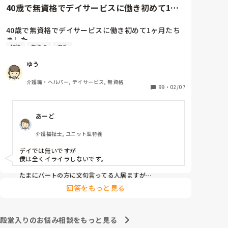
感じです。

40歳で無資格でデイサービスに働き初めて1ヶ
全介の人の移乗もまだ1人でできないのに、そんな方
月たちました。応募内容は1...
の入浴介助なんてできません。

40歳で無資格でデイサービスに働き初めて1ヶ月たち
出来ないと訴えましたが、移乗の時だけ助けを呼べば
ました。

いいと…

契約
無資格
遅番
応募内容は1日4時間～週3勤務でした。

未経験で入って、もっと指導をしてもらえると思って
前職も介護ではないのですがお年寄りと関わる仕事を
ましたが、どこでもそんなものですか？

ゆう
していたのでレクが中心になる午後から勤務が向いて
初めて介護につき、仕事は楽しいと思ったのですが、
いるかな？と所長さんに言われ午後からの勤務に決ま
自信ないのに次から次へと仕事を任されメンタル的に
介護職・ヘルパー, デイサービス, 無資格
りました。

99
・
02/07
やられそうです。

ですが、いざ働き始めたら私のような少ない時間での
う

勤務されてる方はおらず、私以外は早番遅番の方たち
あーど
でした。

私は午後からなので入浴介助やお昼ご飯が終り口腔も
介護福祉士, ユニット型特養
済ませた頃に出勤します。

1日働いてる方に聞きたいです。

デイでは無いですが

ハッキリ言ってそんな時間に来る私にみなさんはイラ
僕は全くイライラしないです。

イラしますか？

最初の契約で時間は決まってしまったのでしばらくは
たまにパートの方に文句言ってる人居ますが

じゃあフルタイムやめたら？としか僕は思わないので笑

この時間でやりますが…
回答をもっと見る
パートさんは短時間ながらその時間は正直正社より働い
てくれるので非常に助かってます
殿堂入りのお悩み相談をもっと見る