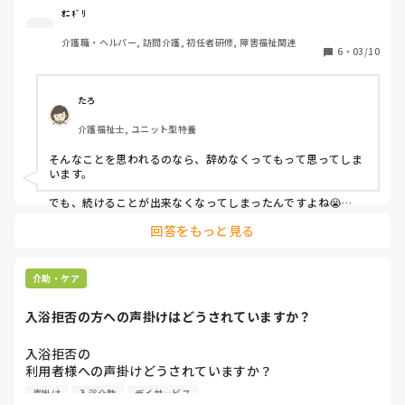
ました。

ｵﾆｷﾞﾘ
介護職・ヘルパー, 訪問介護, 初任者研修, 障害福祉関連
最初は分からないことだらけで、不安や大変なこともたくさ
6
・
03/10
んありましたが、その分いろいろな経験をさせてもらいまし
た。振り返ってみると、本当にいろいろなことがあったなと
思います。退職することについては、利用者さんが悲しんで
たろ
しまうかもしれないから、伝えないようにと言われていま
介護福祉士, ユニット型特養
す。私自身も、わざわざ「辞めます」と伝えるつもりはあり
ません。それでも、もし私のことを覚えていてくれる利用者
そんなことを思われるのなら、辞めなくってもって思ってしま
さんがいたら嬉しいなと思ったり、ふと思い出してくれるこ
います。

とがあったらいいなと思ったりします。認知症のある高齢の
方が多いので、きっとすぐに忘れてしまうかもしれません。
でも、続けることが出来なくなってしまったんですよね😭

ならば、次のお仕事で(介護ではないかもしれませんけど...)頑
それでも一緒に過ごした時間が少しでも楽しい時間だったな
回答をもっと見る
張ったら良いのではないでしょうか？

ら嬉しいです。

退職することを決めたのに、利用者さまとの関係性に未練があ
これから先のことは分かりませんが、利用者さんたちがこれ
るなんて、、、、

介助・ケア
からも元気に過ごしてくれたらいいなと思っています。考え
いまのお仕事が嫌いではないんですよね？

れば考えるほど名残惜しい気持ちもありますが、残り数日、
入浴拒否の方への声掛けはどうされていますか？
私はそんなオニギリさんとお仕事がしてみたいです。
最後まで自分なりに頑張りたいと思います。
入浴拒否の

利用者様への声掛けどうされていますか？

認知症もあり、本人様は家で入っている！

声掛け
入浴介助
デイサービス