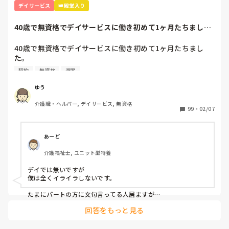
だけ受け、1人でやらなければいけない感じです。

デイサービス
👑殿堂入り
全介の人の移乗もまだ1人でできないのに、そんな方の入浴
介助なんてできません。

40歳で無資格でデイサービスに働き初めて1ヶ月たちまし
出来ないと訴えましたが、移乗の時だけ助けを呼べばいい
た。応募内容は1...
と…

40歳で無資格でデイサービスに働き初めて1ヶ月たちまし
未経験で入って、もっと指導をしてもらえると思ってました
た。

が、どこでもそんなものですか？

応募内容は1日4時間～週3勤務でした。

初めて介護につき、仕事は楽しいと思ったのですが、自信な
契約
無資格
遅番
前職も介護ではないのですがお年寄りと関わる仕事をしてい
いのに次から次へと仕事を任されメンタル的にやられそうで
たのでレクが中心になる午後から勤務が向いているかな？と
す。

ゆう
所長さんに言われ午後からの勤務に決まりました。

う

介護職・ヘルパー, デイサービス, 無資格
ですが、いざ働き始めたら私のような少ない時間での勤務さ
99
・
02/07
れてる方はおらず、私以外は早番遅番の方たちでした。

私は午後からなので入浴介助やお昼ご飯が終り口腔も済ませ
た頃に出勤します。

あーど
1日働いてる方に聞きたいです。

介護福祉士, ユニット型特養
ハッキリ言ってそんな時間に来る私にみなさんはイライラし
ますか？

デイでは無いですが

最初の契約で時間は決まってしまったのでしばらくはこの時
僕は全くイライラしないです。

間でやりますが…
たまにパートの方に文句言ってる人居ますが

じゃあフルタイムやめたら？としか僕は思わないので笑

回答をもっと見る
パートさんは短時間ながらその時間は正直正社より働いてくれ
るので非常に助かってます