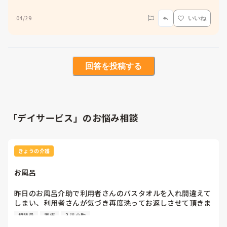
04/29
いいね
回答を投稿する
「デイサービス」のお悩み相談
きょうの介護
お風呂
昨日のお風呂介助で利用者さんのバスタオルを入れ間違えて
しまい、利用者さんが気づき再度洗ってお返しさせて頂きま
した。

相談員
家族
入浴介助
相談員に「気をつけよな」と言われ、家族にも話したら「そ