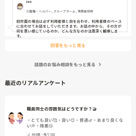
suu
介護職・ヘルパー, グループホーム, 実務者研修
初対面の場合は必ず利用者様と目を合わせ、利用者様のペース
に合わせてお話をしていただきます。お話の中から、その方が
何を思い感じているのか、どんな方なのか注意深く観察しま
す。
回答をもっと見る
話題のお悩み相談をもっと見る
最近のリアルアンケート
職員同士の雰囲気はどうですか？🤝
・
とても良い🥰
・
良い😊
・
普通🌿
・
あまり良くな
い💭
・
険悪😢
466
票・
残り3日