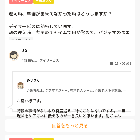
デイサービス
👑殿堂入り
迎え時、準備が出来てなかった時はどうしますか？
デイサービスに勤務しています。

朝の迎え時、玄関のチャイムで目が覚めて、パジャマのまま
で出てくる利用者様がいます。朝ごはんや、着替えに時間が
デイサービス
かかるので、再度迎えに行ってます。ひどい時は月に4～5回
あります。一人暮らしで、隣に家族様が住んでいますが、な
はな
かなか協力をしていただけません。

介護福祉士, デイサービス
デイサービス勤務の方、再度迎えに行ったりすることはあり
25
・
05/02
ますか？

このような場合、どう対処したらいいでしょうか。アドバイ
スがあれば、教えていただきたいです。
みさきん
介護福祉士, ケアマネジャー, 有料老人ホーム, 介護老人保健施設, グ
ループホーム, 病院
お疲れ様です。

特段の事情がない限り再度迎えに行くことはないですね。一旦
現状をケアマネに伝えるのが一番良いと思います。朝ごはんや
着替えだと時間かかりますよね。
回答をもっと見る