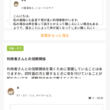
みなさんの職場で、このような方と関わる際に工夫している
介護福祉士, ショートステイ
ことや、喉に負担をかけずに意思疎通ができる良い方法など
があればぜひ教えていただきたいです。

こんにちは。

私の施設にも全盲で耳が遠い利用者様がいます。

よろしくお願いします。
私の場合は声を張って話すとかえって聞こえにくい場合もある
ようで、張ることによって声が高くなってしまい聞こえにくい
のだと思います。その為少しトーンを落とし話しかけるように
回答をもっと見る
しています。

なかなか対応が難しいですよね💦
介助・ケア
利用者さんとの信頼関係
利用者さんとの信頼関係を築くために意識していることはあ
りますか。初対面の方と接するときに気を付けていることが
知りたいです。経験談があれば教えてください。
友
PT・OT・リハ, デイサービス
4
・
4日前