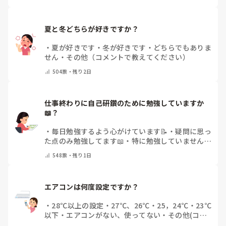
夏と冬どちらが好きですか？
・
夏が好きです
・
冬が好きです
・
どちらでもありま
せん
・
その他（コメントで教えてください）
504
票・
残り2日
仕事終わりに自己研鑽のために勉強していますか
📖？
・
毎日勉強するよう心がけています📝
・
疑問に思っ
た点のみ勉強してます📖
・
特に勉強していません
・
その他（コメントで教えてください）
548
票・
残り1日
エアコンは何度設定ですか？
・
28℃以上の設定
・
27℃、26℃
・
25，24℃
・
23℃
以下
・
エアコンがない、使ってない
・
その他(コメ
ントで教えてください)