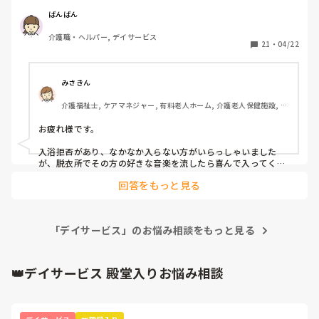
とのことですが家族様からは入っていないと

言われ、できればデイサービスで

ばんばん
入ってもらいたいと希望、、、

介護職・ヘルパー, デイサービス
足浴までは出来たのですが、、、

21
・
04/22
みさきん
介護福祉士, ケアマネジャー, 有料老人ホーム, 介護老人保健施設, グ
ループホーム, 病院
お疲れ様です。

入浴拒否があり、なかなか入らない方がいらっしゃいました
が、脱衣所でその方の好きな音楽を流したら喜んで入ってくれ
たケースがありました。
回答をもっと見る
「デイサービス」のお悩み相談をもっと見る
👑デイサービス 殿堂入りお悩み相談