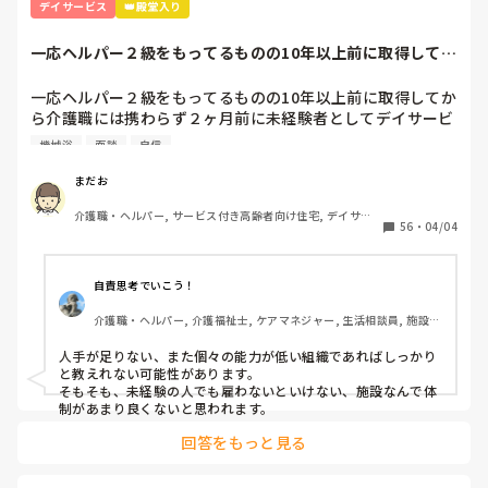
デイサービス
👑殿堂入り
一応ヘルパー２級をもってるものの10年以上前に取得してか
ら介護職には携...
一応ヘルパー２級をもってるものの10年以上前に取得してか
ら介護職には携わらず２ヶ月前に未経験者としてデイサービ
スで勤めてます。

機械浴
面談
自信
未経験者なので時給も最低賃金です。

面談の時は『徐々に覚えてくれれば良いって言われ１年後く
まだお
らいに入浴介助をしてもらいます』って言われましたが、現
介護職・ヘルパー, サービス付き高齢者向け住宅, デイサー
実は人がいないとゆぅ～事で１ヶ月前から入浴介助をしてま
56
・
04/04
ビス, 初任者研修
す。

一度付きっきりで指導を受けた後は２週空いてから、時々手
伝って貰いながらの入浴介助を２回やって４回目からは1人
自責思考でいこう！
でやってます。

介護職・ヘルパー, 介護福祉士, ケアマネジャー, 生活相談員, 施設
でも初めて介助する方もいるので、その方の特徴とかを聞い
長・管理職, 介護老人保健施設, デイケア・通所リハ
てメモり、それを見て２回大浴介助をしました。

人手が足りない、また個々の能力が低い組織であればしっかり
誘導、着脱全て1人です。

と教えれない可能性があります。

８人くらいを２時間弱でこなします。

そもそも、未経験の人でも雇わないといけない、施設なんで体
それだけでも大変なのに、再来週からは個浴か機械浴を頼ま
制があまり良くないと思われます。
れました。

回答をもっと見る
しかし個浴も機械浴も見たこともないし、教えて貰ってもな
いけど『トイレ介助ができれば大丈夫』と言われ、口で説明