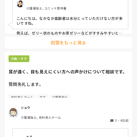
介護福祉士, ユニット型特養
こんにちは。なかなか高齢者は水分とっていただけない方が多
いですね。

例えば、ゼリー状のものやお茶ゼリーなどがすすみやすいと思
います。あとは忙しい中難しいかもしれませんが、時間を分け
回答をもっと見る
て少しずつ提供するとかもいいかもしれません。
介助・ケア
耳が遠く、目も見えにくい方への声かけについて相談です。
質問失礼します。

耳が遠く、目もあまり見えていない利用者様への声かけにつ
有料老人ホーム
ケア
介護福祉士
いて質問です。

現在、私は「大きな声で、ゆっくり耳元でお話しする」とい
ショウ
う方法で対応しています。

介護福祉士, 有料老人ホーム
聞き取れると安心していただける方なので何とか理解しても
3
・
4日前
らっているのですが、毎日のことなのでかなり喉に負担がか
かり、痛めてしまうことがあります。

なる