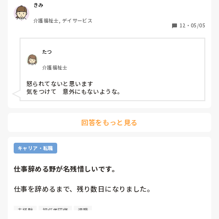
れ、怒られてるやん」と言われました。

きみ
…これって怒られたの？
介護福祉士, デイサービス
12
・
05/05
たつ
介護福祉士
怒られてないと思います

気をつけて　意外にもないような。
回答をもっと見る
キャリア・転職
仕事辞める野が名残惜しいです。
仕事を辞めるまで、残り数日になりました。

介護未経験で4月に入社して、気づけばもうすぐ1年になりま
未経験
初任者研修
退職
す。  前のところで7か月、転勤して今のところで4か月働き