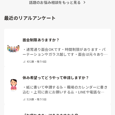
話題のお悩み相談をもっと見る
事をしたい」と思ったから、ですね。本当は、なぜだからと言
って福祉に目が向いたか、など色々あるのですが、そこまでは
求められていない、と思いますので、端的に応えをお伝えさせ
て頂きました。

最近のリアルアンケート
同じ仲間として、その疑問もよーく分かるところでしたの
で、、
面会制限ありますか？
・
通常通り面会OKです
・
時間制限があります
・
パ
ーテーションやガラス越しです
・
面会は元々ありま
せん
・
その他（コメントで教えてください）
432
票・
残り6日
休み希望ってどうやって申請しますか？
・
紙に書いて申請する📝
・
職場のカレンダーに書き
込む
・
上司に直にお願いする🙇
・
LINEや電話など
で申請する
・
その他（コメントで教えてください）
526
票・
残り5日