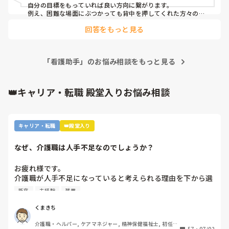
特養より給料はかなり下がってしまい最低賃金ギリギリくら
自分の目標をもっていれば良い方向に繋がります。

いにダウンですが自分のキャパと働きやすさが何より。特養
例え、困難な場面にぶつかっても背中を押してくれた方々の励
ましの言葉やアドバイスがあるから、乗り越えられますから。

でよ残業やシフト変更の事を軽く話したら凄く驚かれました
回答をもっと見る
(笑)

給料の面では何とも言えないけど、給料以上のものを得られる
辛いこと、しんどいことが多かったけどあれだけの時間働け
ので自信を持って頑張って下さい。
たんだから他でも頑張れるだろうって逆に自信になりまし
た。

「看護助手」のお悩み相談をもっと見る
相談に乗ってくれた皆様本当にありがとうございました。
👑キャリア・転職 殿堂入りお悩み相談
キャリア・転職
👑殿堂入り
なぜ、介護職は人手不足なのでしょうか？
お疲れ様です。

介護職が人手不足になっていると考えられる理由を下から選
んで下さい

新卒
未経験
残業
①給与が低いから。

②利用者に叩かれるなど危険があるから。

くまきち
③他業種に転職できるスキルがつかなさそうだから。

介護職・ヘルパー, ケアマネジャー, 精神保健福祉士, 初任者
④職場の立地が悪いところが多いから。

57
・
07/02