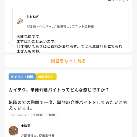
研修, 実務者研修, 障害福祉関連, 障害者支援施設, 社会福祉
⑤報酬が国次第だから。

士
⑥施設を作りすぎているから。

⑦時間外労働が多いから。

かもねぎ
⑧介護の業界人が綺麗事しか言わないから。

介護職・ヘルパー, 介護福祉士, ユニット型特養
⑨人がいないのに新卒を優遇するから。

⑩未経験可の求人しかないから。

お疲れ様です。

11マネジメント層がまともでないから。

まずは①だと思います。

12その他

何年働いてもさほど給料が変わらず、では人生設計も立てられ
ませんものね。

特に若い方の選択肢からは、まず外れてしまう…
回答をもっと見る
キャリア・転職
👑殿堂入り
カイテク、単発介護バイトってどんな感じですか？
転職までの期間で一度、単発の介護バイトをしてみたいと考
えています。

ですが単発バイトを求めてるってことはそれなりに忙しい施
アルバイト
未経験
転職
設…経験ない足手まといはダメか…？など考えてしまい、な
かなか踏み出せずにいます。

小松菜
介護福祉士, 従来型特養