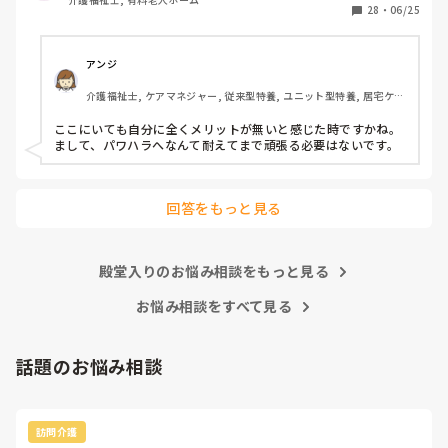
みたいなとこがあり凹んだりしてました。

28
・
06/25
6月入社して最初は違い過ぎる事ばかりで

戸惑い、仕事を覚えるのが大変でしたが、

アンジ
介護の仕事だけに集中出来る今の職場は

介護福祉士, ケアマネジャー, 従来型特養, ユニット型特養, 居宅ケア
有難いなと感謝しています。

マネ
ここにいても自分に全くメリットが無いと感じた時ですかね。

皆さんの転職する決め手は何ですか？

まして、パワハラへなんて耐えてまで頑張る必要はないです。
あとこの場を借りてお礼を言わせて下さい。

以前アドバイス頂いた方本当にありがとう

回答をもっと見る
ございました。

殿堂入りのお悩み相談をもっと見る
お悩み相談をすべて見る
話題のお悩み相談
訪問介護