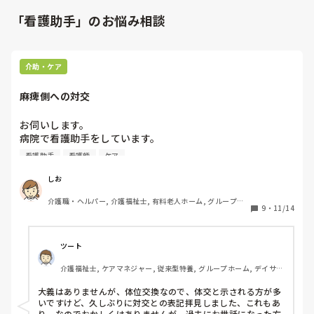
「看護助手」のお悩み相談
介助・ケア
麻痺側への対交
お伺いします。

病院で看護助手をしています。

右麻痺の方が入院されてきたのですが、看護師は右側臥位に
看護助手
看護師
ケア
も体交します。脚の拘縮も進んでおり、膝は曲がったままで
す。体交クッションなどは挟んでいません。自身で動かれて
しお
いるので必要ないとの事でした。

介護職・ヘルパー, 介護福祉士, 有料老人ホーム, グループホ
以前勤めていた介護施設では麻痺側には対交なんてあり得な
9
・
11/14
ーム, 病院, ユニット型特養
かったのですが、、、

ツート
介護福祉士, ケアマネジャー, 従来型特養, グループホーム, デイサー
ビス
大義はありませんが、体位交換なので、体交と示される方が多
いですけど、久しぶりに対交との表記拝見しました、これもあ
り、なのでおかしくはありませんが、過去にお世話になった方