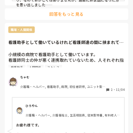
を思い出しました…

余程の意味がなければ、麻痺側に圧力の係る＝血行不良や褥瘡
回答をもっと見る
発生になりやすく、やりませんね、、

看護師の知り合いもおりますが、皆共通認識されですね… くり
返しになりますが、当たり前のエビデンスですけど… 今度、理
由を聞いてみることはできませんか? 興味が出てきました…
職場・人間関係
看護助手として働いているけれど看護師達の間に挟まれてし
んどい。
小規模の病院で看護助手として働いています。

看護師同士の仲が悪く連携取れていないため、人それぞれ指
示が違い何かあれば私たち助手のせいにされることが多くあ
看護助手
人間関係
ストレス
ります。

来年から看護学校へ行くことが決まってるから3月いっぱい
ちゃむ
で退職することは既に上層部には伝えており確定しているけ
介護職・ヘルパー, 看護助手, 病院, 初任者研修, ユニット型特
れど。どうにか理由つけて早く辞めちゃいたいって思いが日
2
・
12/04
養
に日に強くなってる…

まあ保険の切り替えとか手続きめんどくさいしボーナス欲し
いから3月までは辞めれないけど(笑)

ひろやん
人間だし合う合わないあるのは仕方ないけれどいつ誰が来る
介護職・ヘルパー, 介護福祉士, 生活相談員, 従来型特養, 有料老人ホ
か分からないところで堂々と悪口言わないで欲しい(笑)
ーム, デイサービス, デイケア・通所リハ, ユニット型特養
お疲れ様です。
