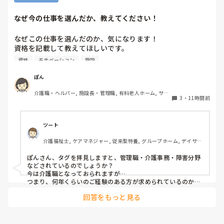
なぜ今の仕事を選んだか、教えてください！
なぜこの仕事を選んだのか、気になります！

資格を記載して教えてほしいです。

資格
モチベーション
施設
私は介護士です。

ぽん
帰省して中学の同級生と地元でご飯した時に、その人が介護
介護職・ヘルパー, 施設長・管理職, 有料老人ホーム, サー
の仕事をしていると聞いて、その時はあまり興味もてず、聞
3
・
11時間前
ビス付き高齢者向け住宅, 訪問介護, 介護事務, 初任者研修, 
き流してました。

障害福祉関連, 障害者支援施設
しかしUターン転職活動中にたまたま街でその人と会って、
ツート
流れでカフェで話して、

介護福祉士, ケアマネジャー, 従来型特養, グループホーム, デイサー
施設見学だけでも行ってみたら、実際に現場を見て素敵だと
ビス
思って決めました。
ぽんさん、タグを拝見しますと、管理職・介護事務・障害分野
などされているのでしょうか？

今は介護職となっておられますが…

つまり、何年くらいのご経験のある方が求められているのか、
それによってお伝えしたい事に少し違いが出てはきますね…　

回答をもっと見る
でも、せっかくのご質問、汎用的に普通に私の実際をお応えさ
せて頂きますね…　

一言で申せば、色んな仕事は‘数字＝結果やノルマ’が求められ
ます。それにら心底疲れた時に、「直接人様に優しくできる仕