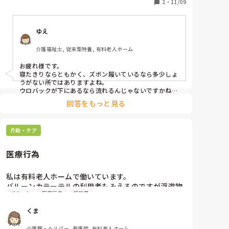
夫なのでしょうか？

2
・
11/09
腰横からチューブが出てきているので折れてはいませ
ん
ゆえ
介護福祉士, 従来型特養, 有料老人ホーム
お疲れ様です。

寝たきりならともかく、ズボン履いているなら多少しょ
うがない所ではありますよね。

ウロバックが下にあるなら流れるんじゃないですかね？

全く貯まらないなら改善必要ですが
回答をもっと見る
介助・ケア
医療行為
私は有料老人ホームで働いています。

バルーンカテーテルの利用者もみえるのですが浮遊物
バルーン
医療行為
相談員
で詰まりやすいからミルキングをするように言われま
した。

くま
これって医療行為ですよね？何かと医療行為をさせよ
うとする相談員とリーダー。どこに相談すればいいで
介護職・ヘルパー, 看護師, 有料老人ホーム