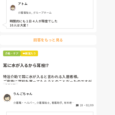
アトム
介護福祉士, グループホーム
時間的にも１日４人が限度でした

10人は大変！
回答をもっと見る
介助・ケア
👑殿堂入り
耳に水が入るから耳栓⁉︎
特浴介助で耳に水が入ると言われる入居者様。

ご家族に耳栓を買ってもらうとのことだったのですが
入浴介助
皆さんどう思われますか？

まずは水が入らないように介助を工夫するのが先なの
りんごちゃん
ではと思ったのですがパートなためあまり強く言え
ず…

介護職・ヘルパー, 介護福祉士, 看護助手, 有料老人
また洗髪後どうやら耳を拭いてない様子。あとから耳
28
・
02/09
ホーム, サービス付き高齢者向け住宅, 病院, 初任者
研修, 実務者研修, ユニット型特養
を拭いて欲しいと言われて拭くととても汚いのです