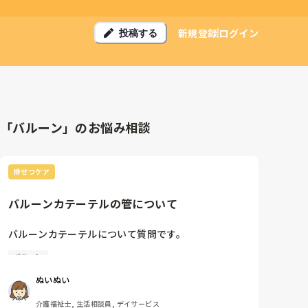
新規登録
ログイン
投稿する
「バルーン」のお悩み相談
排せつケア
バルーンカテーテルの管について
バルーンカテーテルについて質問です。

バルーン
バルーンカテーテルの利用者がいて

リハパン、ズボンを限界まであげてる方がいます。

ぬいぬい
ウロバックを膀胱下にというのはわかるんですが

チューブがおへそ上まで上がって降りているのは大丈
介護福祉士, 生活相談員, デイサービス