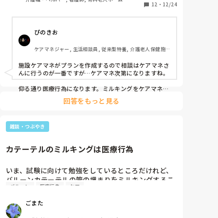
しょうか？
12
・
12/24
ぴのきお
ケアマネジャー, 生活相談員, 従来型特養, 介護老人保健施
設, ショートステイ, デイケア・通所リハ, 居宅ケアマネ
施設ケアマネがプランを作成するので相談はケアマネさ
んに行うのが一番ですが…ケアマネ次第になりますね。

仰る通り医療行為になります。ミルキングをケアマネが
どう解釈をしているか。自分に都合の良いように解釈し
回答をもっと見る
てたらちょっとおっかないです。万が一逆流させて感染
症、体調不良による容体の急変など起きた場合、家族へ
の説明、どのようにするのかなあと同じケアマネでも思
雑談・つぶやき
うことがあります。

ケアマネが対応してくれなさそうな人でしたら、監督を
カテーテルのミルキングは医療行為
している介護保険課や高齢者福祉課に通報しても良いの
かもしれません。（違反行為などを発見した場合は、報
告義務があります。ほとんどされることがないです
いま、試験に向けて勉強をしているところだけれど、
が。）
バルーンカテーテルの管の埋まりをミルキングするこ
バルーン
医療行為
ケア
とは医療行為だって出てきたヮ。

以前いた施設では当たり前のようにナース了解のもと
ごまた
介護職がやっていたけど、やっぱりいけなかったん
だ…でも、依然として気付いたときに今もやってるん