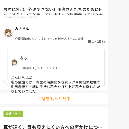
お盆に外出、外泊できない利用者さんたちのために何
かお盆らしいことをしていますか？以前働いていた大
お盆
食事
家族
きな施設では実際に住職さんを呼びご焼香できるよう
にそれ用のスペースを毎年設けていました。それ以外
みさきん
は、食事内容が変わる、家族が面会に来る…などでし
た。お盆まであと少しです。何かしていることがあれ
介護福祉士, ケアマネジャー, 有料老人ホーム, 介護老
ばぜひシェアよろしくお願いします。
1
・
2日前
人保健施設, グループホーム, 病院
なる
介護福祉士, ショートステイ
こんにちは😊

私の施設では、お盆の時期にかき氷レクや施設の敷地で
利用者様と一緒に手持ち花火や打ち上げ花火を楽しんだ
りしていました。

みさきんさんの住職さんを呼んでご焼香できる機会があ
回答をもっと見る
るのは利用者様にとっても良い経験にもなりますね！
介助・ケア
耳が遠く、目も見えにくい方への声かけについ