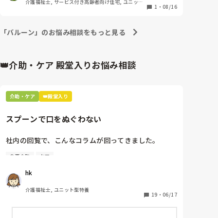
介護福祉士, サービス付き高齢者向け住宅, ユニット
だろうな……　

1
・
08/16
型特養
本当はナースに報告すればいいのね〜
「バルーン」のお悩み相談をもっと見る
👑介助・ケア 殿堂入りお悩み相談
介助・ケア
👑殿堂入り
スプーンで口をぬぐわない
社内の回覧で、こんなコラムが回ってきました。

食事介助
ケア
[スプーンで口をぬぐわない]

hk
自分やっちゃってるなと思いました。

皆さんはどうですか⁇
介護福祉士, ユニット型特養
19
・
06/17