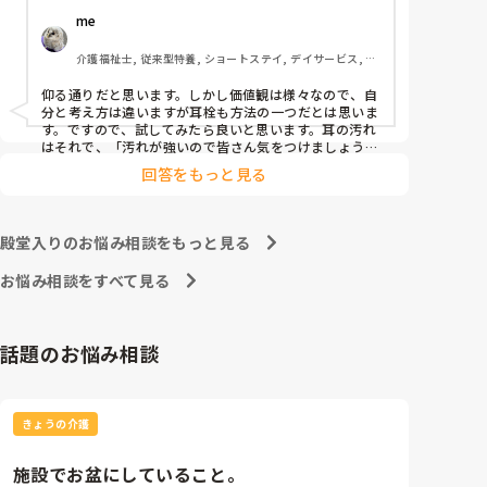
が、耳栓よりもまず耳拭くのが先なのではと…

me 
耳栓の管理も大変だと思いますし（衛生的に消毒など
も必要かと）、皆さんどう思われますか？
介護福祉士, 従来型特養, ショートステイ, デイサービス, 訪
問介護, ユニット型特養
仰る通りだと思います。しかし価値観は様々なので、自
分と考え方は違いますが耳栓も方法の一つだとは思いま
す。ですので、試してみたら良いと思います。耳の汚れ
はそれで、「汚れが強いので皆さん気をつけましょう」
と共有すると良いと思います。
回答をもっと見る
殿堂入りのお悩み相談をもっと見る
お悩み相談をすべて見る
話題のお悩み相談
きょうの介護
施設でお盆にしていること。