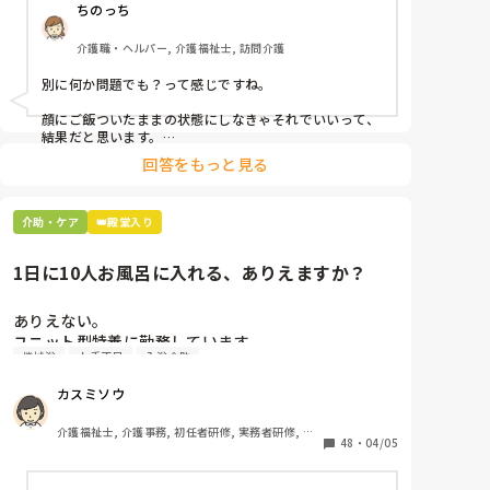
ちのっち
介護職・ヘルパー, 介護福祉士, 訪問介護
別に何か問題でも？って感じですね。

顔にご飯ついたままの状態にしなきゃそれでいいって、
結果だと思います。

回答をもっと見る
私お風呂専属でバイトしてるんですけど、お風呂の時に
顔にカレーつけた人とかいますもん。

介助・ケア
👑殿堂入り
あーやってくれなかったんだなって。スプーンでぬぐっ
たりそんなことすら、やらないのかね、酷いスタッフと
か思いながら。

1日に10人お風呂に入れる、ありえますか？
机上の空論、理想論、いちいち腹立ててもしょうがな
い。
ありえない。

ユニット型特養に勤務しています。

機械浴
人手不足
入浴介助
人手不足で入浴のない日があるため、今度1日に10人
入れて下さいとリーダーから言われました。

カスミソウ
午前中に5人、午後から1人助っ人つけるので5人入れ
て下さいとのことです。

介護福祉士, 介護事務, 初任者研修, 実務者研修, ユ
ここはほぼ全員寝たきりの方ですよ。ありえますか？

48
・
04/05
ニット型特養