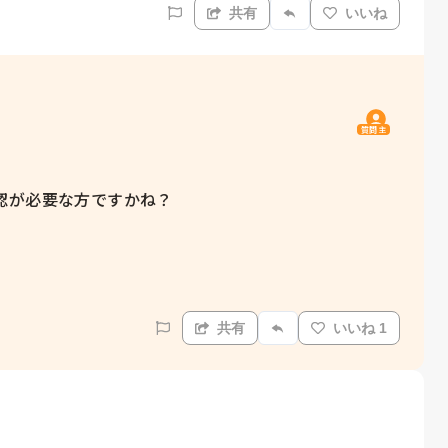
共有
いいね
質問主
が必要な方ですかね？

共有
いいね 1