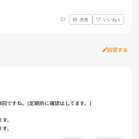
共有
いいね 1
回答する
4回ですね。(定期的に確認はしてます。)

す。

ます。