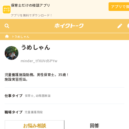
保育士
だけの相談アプリ
アプリで
アプリを無料でダウンロード！
うめしゃん
うめしゃん
minder_tfXUVdSPYw
児童養護施設勤務。男性保育士。35歳！

施設実習担当。
仕事タイプ
保育士, 幼稚園教諭
職場タイプ
児童養護施設
お悩み相談
回答